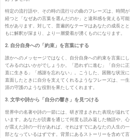
特定の流行語や、その時の流行りの曲のフレーズは、時間が
経つと「なぜあの言葉を選んだのか」と違和感を覚える可能
性があります。対して、普遍的なテーマはあなたの成長とと
もに解釈が深まり、より一層愛着が湧くものになります。
2. 自分自身への「約束」を言葉にする
誰かへのメッセージではなく、自分自身への約束を言葉にし
てみるのはいかがでしょうか。「恐れずに進む」「自分に正
直に生きる」「感謝を忘れない」。こうした、困難な状況に
直面したときに自分を支えてくれるようなフレーズは、一生
涯の守護のような役割を果たしてくれます。
3. 文学や詩から「自分の響き」を見つける
世界中の名著や詩の一節には、研ぎ澄まされた表現が溢れて
います。あなたが読書を通じて何度も読み返した物語や、心
が震えた詩の一行があれば、それはすでにあなたの人生の一
部となっているはずです。背景にあるストーリーを含めて言