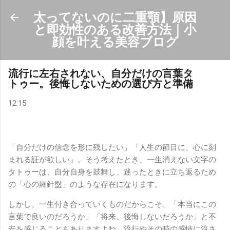
スキップしてメイン コンテンツに移動
太ってないのに二重顎】原因
と即効性のある改善方法｜小
顔を叶える美容ブログ
流行に左右されない、自分だけの言葉タ
トゥー。後悔しないための選び方と準備
12:15
「自分だけの信念を形に残したい」「人生の節目に、心に刻
まれる証が欲しい」。そう考えたとき、一生消えない文字の
タトゥーは、自分自身を鼓舞し、迷ったときに立ち返るため
の「心の羅針盤」のような存在になります。
しかし、一生付き合っていくものだからこそ、「本当にこの
言葉で良いのだろうか」「将来、後悔しないだろうか」と不
安を感じることもありますよね。流行やその時の感情に流さ