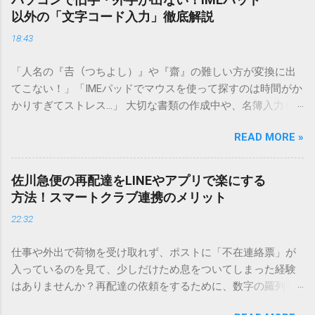
以外の「文字コード入力」徹底解説
18:43
「人名の『𠮷（つちよし）』や『齋』の難しい方が変換に出
てこない！」「IMEパッドでマウスを使って探すのは時間がか
かりすぎてストレス…」 大切な書類の作成中や、名簿入力を
しているときに、お目当ての漢字がサッと出てこないと焦っ
READ MORE »
てしまいますよね。多くの人が「IMEパッド（手書き入力）」
を使いますが、実はマウスで一画ずつ書くのは非効率です
し、似た漢字が多すぎて結局見つからないことも少なくあり
佐川急便の再配達をLINEやアプリで楽にする
ません。 そこで今回は、IMEパッドを使わずに、特定のコー
方法！スマートクラブ連携のメリット
ドを打ち込むだけで一瞬で旧字や外字、特殊記号を呼び出す
22:32
「文字コード入力」のテクニックを詳しく解説します。 この
方法をマスターすれば、もう難しい漢字の入力で手を止める
仕事や外出で荷物を受け取れず、ポストに「不在連絡票」が
必要はありません。 1. なぜ「変換」しても旧字・外字が出て
入っているのを見て、少しだけため息をついてしまった経験
こないのか？ そもそも、なぜ普通の変換で出てこない漢字が
はありませんか？再配達の依頼をするために、数字の羅列を
あるのでしょうか。その理由は、パソコンが文字を認識する
電話で打ち込んだり、ドライバーさんの手を煩わせてしまう
仕組みにあります。 日本のパソコンで一般的に使われる漢字