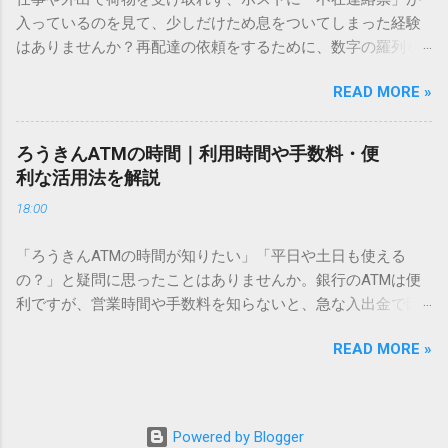
必要はありません。 1. なぜ「変換」しても旧字・外字が出て
入っているのを見て、少しだけため息をついてしまった経験
こないのか？ そもそも、なぜ普通の変換で出てこない漢字が
はありませんか？再配達の依頼をするために、数字の羅列を
あるのでしょうか。その理由は、パソコンが文字を認識する
電話で打ち込んだり、ドライバーさんの手を煩わせてしまう
仕組みにあります。 日本のパソコンで一般的に使われる漢字
READ MORE »
ことに申し訳なさを感じたりすることもあるかもしれませ
は、JIS規格（日本産業規格）によって「第1水準」「第2水
ん。 「もっとスムーズに、自分のタイミングで受け取りた
準」といった形で整理されています。しかし、人名や地名に
い」 「わざわざ電話をかけずに、スマホ一つで完結させた
使われる非常に古い漢字（旧字）や、特定の組織だけで作ら
ろうきんATMの時間｜利用時間や手数料・便
い」 そんな願いを叶えてくれるのが、佐川急便の会員制サー
れた「外字」は、この一般的な変換リストに含まれていない
利な活用法を解説
ビス「スマートクラブ」と、LINEや公式アプリの連携です。
ことが多いのです。 そこで登場するのが「Unicode（ユニコ
18:00
これらを活用するだけで、再配達のストレスは驚くほど軽く
ード）」や「JISコード」といった 文字コード です。パソコ
なります。この記事では、忙しい毎日をサポートする便利な
ン上のすべての文字には、いわば「住所」のような番号が割
「ろうきんATMの時間が知りたい」「平日や土日も使える
受け取り術と、連携による具体的なメリットを徹底解説しま
り振られています。変換候補に出ない文字でも、この住所
の？」と疑問に思ったことはありませんか。銀行のATMは便
す。 佐川急便の再配達が劇的に変わる「スマートクラブ」と
（コード）を直接指定すれば、確実に呼び出すことができる
利ですが、営業時間や手数料を知らないと、急な入出金で困
は？ まず押さえておきたいのが、佐川急便の個人向け無料会
のです。 2. Windows標準機能！文字コードで漢字を出す「16
ることもあります。この記事では、 ろうきん（労働金庫）の
員サービス「スマートクラブ」です。これは、荷物の配送状
進数入力」 最も汎用性が高く、特別なソフトも不要なのが
READ MORE »
ATM営業時間や利用の注意点、便利な活用法 を詳しく解説し
況をリアルタイムで管理するための基盤となるサービスで
「Unicode」を直接入力する方法です。Wordやメモ帳など、
ます。 1. ろうきんATMの基本営業時間 ろうきんATMは、利用
す。 以前はウェブサイトを開いてログインする手間がありま
多くのWindowsアプリケーションで使用できます。 具体的な
する場所によって時間が異なりますが、一般的には次の通り
したが、現在はLINEやアプリと紐付けることで、その利便性
手順（Unicode入力） 入力したい文字の「Unicode（例：
です。 1-1. 店舗内ATM 平日：9:00〜17:00 土曜・日曜・祝
が飛躍的に向上しています。登録を済ませておくだけで、荷
Powered by Blogger
20BB7）」を把握する。 入力モードを「半角」にする（※重
日：休止（※一部店舗では土曜日のみ利用可能） 店舗内ATM