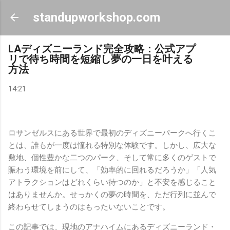
スキップしてメイン コンテンツに移動
standupworkshop.com
LAディズニーランド完全攻略：公式アプ
リで待ち時間を短縮し夢の一日を叶える
方法
14:21
ロサンゼルスにある世界で最初のディズニーパークへ行くこ
とは、誰もが一度は憧れる特別な体験です。しかし、広大な
敷地、個性豊かな二つのパーク、そして常に多くのゲストで
賑わう環境を前にして、「効率的に回れるだろうか」「人気
アトラクションはどれくらい待つのか」と不安を感じること
はありませんか。せっかくの夢の時間を、ただ行列に並んで
終わらせてしまうのはもったいないことです。
この記事では、現地のアナハイムにあるディズニーランド・