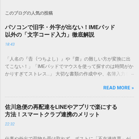
このブログの人気の投稿
パソコンで旧字・外字が出ない！IMEパッド
以外の「文字コード入力」徹底解説
18:43
「人名の『𠮷（つちよし）』や『齋』の難しい方が変換に出
てこない！」「IMEパッドでマウスを使って探すのは時間がか
かりすぎてストレス…」 大切な書類の作成中や、名簿入力を
しているときに、お目当ての漢字がサッと出てこないと焦っ
READ MORE »
てしまいますよね。多くの人が「IMEパッド（手書き入力）」
を使いますが、実はマウスで一画ずつ書くのは非効率です
し、似た漢字が多すぎて結局見つからないことも少なくあり
佐川急便の再配達をLINEやアプリで楽にする
ません。 そこで今回は、IMEパッドを使わずに、特定のコー
方法！スマートクラブ連携のメリット
ドを打ち込むだけで一瞬で旧字や外字、特殊記号を呼び出す
22:32
「文字コード入力」のテクニックを詳しく解説します。 この
方法をマスターすれば、もう難しい漢字の入力で手を止める
仕事や外出で荷物を受け取れず、ポストに「不在連絡票」が