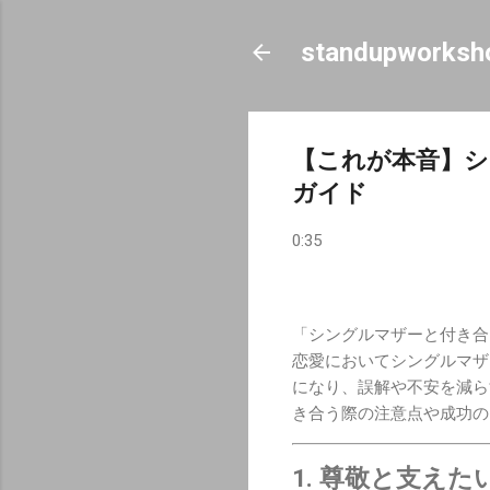
standupworksh
【これが本音】シ
ガイド
0:35
「シングルマザーと付き合
恋愛においてシングルマザ
になり、誤解や不安を減ら
き合う際の注意点や成功の
1. 尊敬と支えた