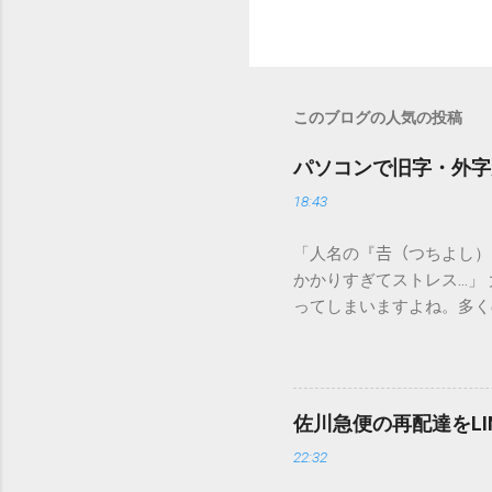
このブログの人気の投稿
パソコンで旧字・外字
18:43
「人名の『𠮷（つちよし
かかりすぎてストレス…」
ってしまいますよね。多く
すし、似た漢字が多すぎて
ードを打ち込むだけで一瞬
この方法をマスターすれば
が出てこないのか？ そも
佐川急便の再配達をL
認識する仕組みにあります
22:32
準」「第2水準」といった
織だけで作られた「外字」