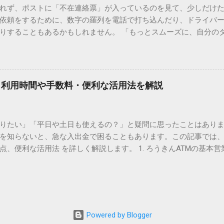
れず、ポストに「不在連絡票」が入っているのを見て、少しだけ
ド）」や「JISコード」といった 文字コード です。パソコン上のすべ
依頼をするために、数字の羅列を電話で打ち込んだり、ドライバ
られています。変換候補に出ない文字でも、この住所（コード）
りすることもあるかもしれません。 「もっとスムーズに、自分の
 2. Windows標準機能！文字コードで漢字を出す「16進数入力
けずに、スマホ一つで完結させたい」 そんな願いを叶えてくれるの
code」を直接入力する方法です。Wordやメモ帳など、多くのWind
、LINEや公式アプリの連携です。これらを活用するだけで、再配
nicode入力） 入力したい文字の「Unicode（例：20BB7）」
忙しい毎日をサポートする便利な受け取り術と、連携による具体
20BB7」**と入力する。 直後にキーボードの**[Alt]キーを押しな
劇的に変わる「スマートクラブ」とは？ まず押さえておきたいのが
漢字（例：𠮷）に変換されます。 注記： この方法は、特にMicros
｜利用時間や手数料・便利な活用法を解説
ラブ」です。これは、荷物の配送状況をリアルタイムで管理する
と打ってA...
を開いてログインする手間がありましたが、現在はLINEやアプリと
す。登録を済ませておくだけで、荷物が発送された瞬間に通知が
知りたい」「平日や土日も使えるの？」と疑問に思ったことはありま
いった先回りの対応が可能になります。 LINE連携で「不在連絡票
を知らないと、急な入出金で困ることもあります。この記事では、
るコミュニケーションアプリ「LINE」を佐川急便と連携させると
点、便利な活用法 を詳しく解説します。 1. ろうきんATMの基本営
からワンタップで依頼 不在連絡票に記載されたQRコードを読み取る
りますが、一般的には次の通りです。 1-1. 店舗内ATM 平日：9:0
ントを友だち追加し、スマートクラブのIDを連携させると、配送予定
土曜日のみ利用可能） 店舗内ATMは、銀行窓口と同じ営業時間で
上のボタンをタップするだけで、希望の日時や場所を指定して再配達を
・セブン銀行など提携ATM 平日：7:00〜23:00 土曜・日曜・祝日：7:0
電話受付の時間制限を気にする必要はありません。深夜でも早朝で
が可能 です。ただし、手数料が別途かかる場合があります。 2. 
が完了します。 3. お届け予定通知による「未然の不在」防止 荷
、 時間帯によって手数料が異なる 点に注意が必要です。 平日8:45
ッセージが届きます。その時間に急な予定が入ってしまった場合
Powered by Blogger
0／土日祝日：110〜330円程度の手数料が発生 深夜（21:00〜翌7:00