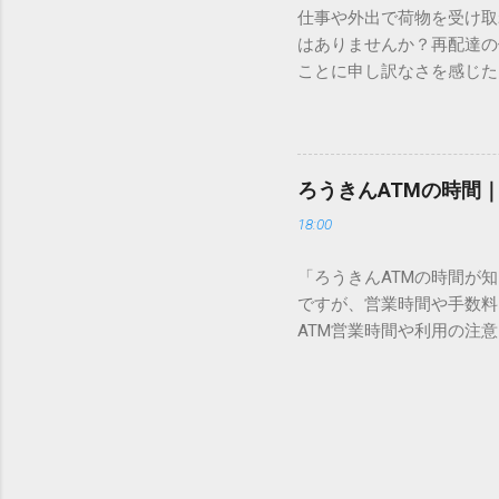
仕事や外出で荷物を受け取
「Unicode（ユニコー
はありませんか？再配達の
所」のような番号が割り振
ことに申し訳なさを感じた
び出すことができるのです。
い」 「わざわざ電話をか
ソフトも不要なのが「Uni
ビス「スマートクラブ」と
できます。 具体的な手順（U
なります。この記事では、
角」にする（※重要）。 **「
す。 佐川急便の再配達が
力した数字が、一瞬で対応する
ろうきんATMの時間
会員サービス「スマートク
です。Word上で「20BB7」
18:00
す。 以前はウェブサイト
性が飛躍的に向上していま
「ろうきんATMの時間が
じめ配達時間を変更すると
ですが、営業時間や手数料
本国内で最も利用されてい
ATM営業時間や利用の注意
します。 1. トーク画面
用する場所によって時間が異な
ます。LINE公式アカウ
日：休止（※一部店舗では
接届きます。そのまま画面
可能 です。 1-2. ローソン
時間いつでも、どこでも 
早朝や深夜、休日でも入出金
い立った瞬間に数秒で手続き
ATMや提携ATMを使う際は
時頃に伺います」というメ
低額 平日18:00〜21:0