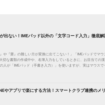
が出ない！IMEパッド以外の「文字コード入力」徹底解
）』や『齋』の難しい方が変換に出てこない！」「IMEパッドでマ
 大切な書類の作成中や、名簿入力をしているときに、お目当ての
の人が「IMEパッド（手書き入力）」を使いますが、実はマウスで
結局見つからないことも少なくありません。 そこで今回は、IME
で旧字や外字、特殊記号を呼び出す「文字コード入力」のテクニ
、もう難しい漢字の入力で手を止める必要はありません。 1. なぜ
そも、なぜ普通の変換で出てこない漢字があるのでしょうか。その
INEやアプリで楽にする方法！スマートクラブ連携のメ
。 日本のパソコンで一般的に使われる漢字は、JIS規格（日本産業
形で整理されています。しかし、人名や地名に使われる非常に古い
は、この一般的な変換リストに含まれていないことが多いのです。