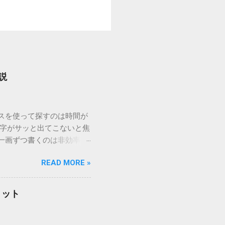
説
ウスを使って探すのは時間が
漢字がサッと出てこないと焦
一画ずつ書くのは非効率で
パッドを使わずに、特定のコ
READ MORE »
ックを詳しく解説します。
「変換」しても旧字・外字
理由は、パソコンが文字を
リット
規格）によって「第1水
漢字（旧字）や、特定の組
 そこで登場するのが