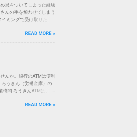
ため息をついてしまった経験
ての文字には、いわば「住
ーさんの手を煩わせてしまう
を直接指定すれば、確実に呼
タイミングで受け取りた
」 最も汎用性が高く、特別な
が、佐川急便の会員制サー
owsアプリケーションで使用
READ MORE »
達のストレスは驚くほど軽く
を把握する。 入力モードを「半
的なメリットを徹底解説しま
がら[X]キー**を押す。 入
、佐川急便の個人向け無料
oft Wordで非常に強力
ための基盤となるサービスで
紐付けることで、その利便
届き、不在になる前にあらか
せんか。銀行のATMは便利
」とおさらばできる理由 日
 ろうきん（労働金庫）の
、荷物の受け取り体験が一変
業時間 ろうきんATMは、利
手間すら、過去のものになり
0〜17:00 土曜・日曜・祝
や不在通知がトーク画面に直
READ MORE »
利用でき、 窓口での対応も
依頼できます。 2. 24
0〜23:00 提携ATMでは、
も、通勤電車の中でも、思
手数料と注意点 ろうきん
物が届く前に「○月○日の○
〜18:00：手数料無料または
、届く前に受取時間を変更で
）：提携ATMは利用できない場