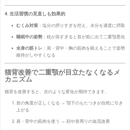
4. 生活習慣の見直しも効果的
むくみ対策
：塩分の摂りすぎを控え、水分を適度に摂取
睡眠中の姿勢
：枕が高すぎると首が前に出て二重顎悪化
全身の筋トレ
：肩・背中・胸の筋肉を鍛えることで姿勢
維持がしやすくなる
猫背改善で二重顎が目立たなくなるメ
カニズム
猫背を改善すると、次のような変化が期待できます。
首の角度が正しくなる → 顎下のもたつきが自然に引き
上がる
肩・背中の筋肉を使う → 顔や首周りの血流改善