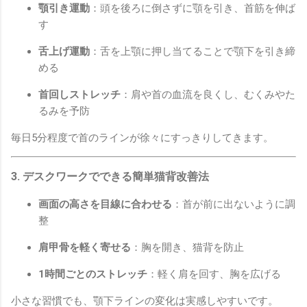
顎引き運動
：頭を後ろに倒さずに顎を引き、首筋を伸ば
す
舌上げ運動
：舌を上顎に押し当てることで顎下を引き締
める
首回しストレッチ
：肩や首の血流を良くし、むくみやた
るみを予防
毎日5分程度で首のラインが徐々にすっきりしてきます。
3. デスクワークでできる簡単猫背改善法
画面の高さを目線に合わせる
：首が前に出ないように調
整
肩甲骨を軽く寄せる
：胸を開き、猫背を防止
1時間ごとのストレッチ
：軽く肩を回す、胸を広げる
小さな習慣でも、顎下ラインの変化は実感しやすいです。