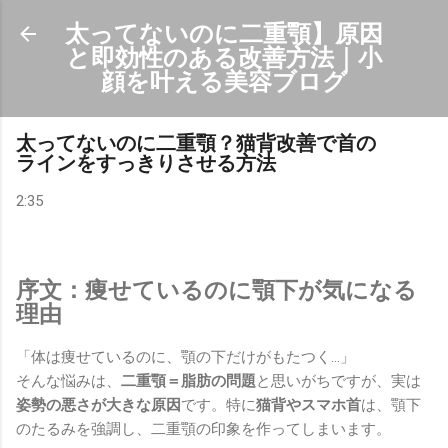
スキップしてメイン コンテンツに移動
太ってないのに二重顎】原因
と即効性のある改善方法｜小
顔を叶える美容ブログ
太ってないのに二重顎？猫背改善で首の
ラインをすっきりさせる方法
2:35
序文：痩せているのに顎下が気になる
理由
「体は痩せているのに、顎の下だけがもたつく…」
そんな悩みは、
二重顎＝脂肪の問題
と思いがちですが、実は
姿勢の悪さが大きな原因
です。特に
猫背やスマホ首
は、顎下
のたるみを強調し、二重顎の印象を作ってしまいます。