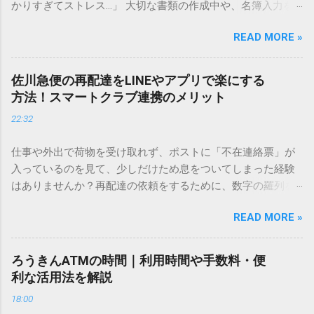
かりすぎてストレス…」 大切な書類の作成中や、名簿入力を
しているときに、お目当ての漢字がサッと出てこないと焦っ
READ MORE »
てしまいますよね。多くの人が「IMEパッド（手書き入力）」
を使いますが、実はマウスで一画ずつ書くのは非効率です
し、似た漢字が多すぎて結局見つからないことも少なくあり
佐川急便の再配達をLINEやアプリで楽にする
ません。 そこで今回は、IMEパッドを使わずに、特定のコー
方法！スマートクラブ連携のメリット
ドを打ち込むだけで一瞬で旧字や外字、特殊記号を呼び出す
22:32
「文字コード入力」のテクニックを詳しく解説します。 この
方法をマスターすれば、もう難しい漢字の入力で手を止める
仕事や外出で荷物を受け取れず、ポストに「不在連絡票」が
必要はありません。 1. なぜ「変換」しても旧字・外字が出て
入っているのを見て、少しだけため息をついてしまった経験
こないのか？ そもそも、なぜ普通の変換で出てこない漢字が
はありませんか？再配達の依頼をするために、数字の羅列を
あるのでしょうか。その理由は、パソコンが文字を認識する
電話で打ち込んだり、ドライバーさんの手を煩わせてしまう
仕組みにあります。 日本のパソコンで一般的に使われる漢字
READ MORE »
ことに申し訳なさを感じたりすることもあるかもしれませ
は、JIS規格（日本産業規格）によって「第1水準」「第2水
ん。 「もっとスムーズに、自分のタイミングで受け取りた
準」といった形で整理されています。しかし、人名や地名に
い」 「わざわざ電話をかけずに、スマホ一つで完結させた
使われる非常に古い漢字（旧字）や、特定の組織だけで作ら
ろうきんATMの時間｜利用時間や手数料・便
い」 そんな願いを叶えてくれるのが、佐川急便の会員制サー
れた「外字」は、この一般的な変換リストに含まれていない
利な活用法を解説
ビス「スマートクラブ」と、LINEや公式アプリの連携です。
ことが多いのです。 そこで登場するのが「Unicode（ユニコ
18:00
これらを活用するだけで、再配達のストレスは驚くほど軽く
ード）」や「JISコード」といった 文字コード です。パソコ