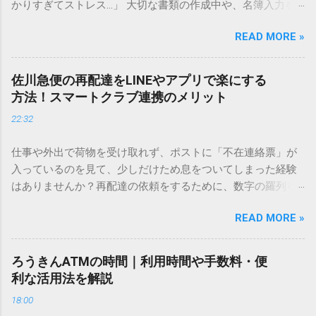
かりすぎてストレス…」 大切な書類の作成中や、名簿入力を
しているときに、お目当ての漢字がサッと出てこないと焦っ
READ MORE »
てしまいますよね。多くの人が「IMEパッド（手書き入力）」
を使いますが、実はマウスで一画ずつ書くのは非効率です
し、似た漢字が多すぎて結局見つからないことも少なくあり
佐川急便の再配達をLINEやアプリで楽にする
ません。 そこで今回は、IMEパッドを使わずに、特定のコー
方法！スマートクラブ連携のメリット
ドを打ち込むだけで一瞬で旧字や外字、特殊記号を呼び出す
22:32
「文字コード入力」のテクニックを詳しく解説します。 この
方法をマスターすれば、もう難しい漢字の入力で手を止める
仕事や外出で荷物を受け取れず、ポストに「不在連絡票」が
必要はありません。 1. なぜ「変換」しても旧字・外字が出て
入っているのを見て、少しだけため息をついてしまった経験
こないのか？ そもそも、なぜ普通の変換で出てこない漢字が
はありませんか？再配達の依頼をするために、数字の羅列を
あるのでしょうか。その理由は、パソコンが文字を認識する
電話で打ち込んだり、ドライバーさんの手を煩わせてしまう
仕組みにあります。 日本のパソコンで一般的に使われる漢字
READ MORE »
ことに申し訳なさを感じたりすることもあるかもしれませ
は、JIS規格（日本産業規格）によって「第1水準」「第2水
ん。 「もっとスムーズに、自分のタイミングで受け取りた
準」といった形で整理されています。しかし、人名や地名に
い」 「わざわざ電話をかけずに、スマホ一つで完結させた
使われる非常に古い漢字（旧字）や、特定の組織だけで作ら
ろうきんATMの時間｜利用時間や手数料・便
い」 そんな願いを叶えてくれるのが、佐川急便の会員制サー
れた「外字」は、この一般的な変換リストに含まれていない
利な活用法を解説
ビス「スマートクラブ」と、LINEや公式アプリの連携です。
ことが多いのです。 そこで登場するのが「Unicode（ユニコ
18:00
これらを活用するだけで、再配達のストレスは驚くほど軽く
ード）」や「JISコード」といった 文字コード です。パソコ