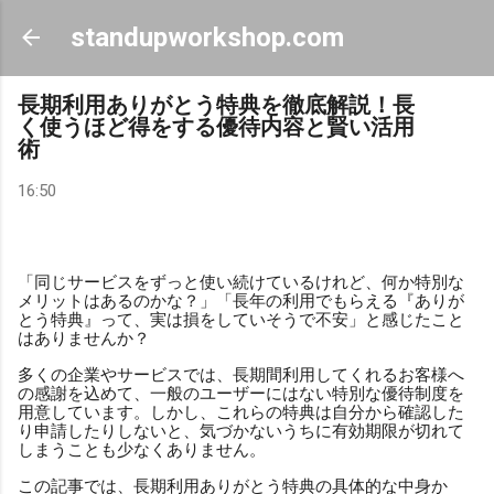
スキップしてメイン コンテンツに移動
standupworkshop.com
長期利用ありがとう特典を徹底解説！長
く使うほど得をする優待内容と賢い活用
術
16:50
「同じサービスをずっと使い続けているけれど、何か特別な
メリットはあるのかな？」「長年の利用でもらえる『ありが
とう特典』って、実は損をしていそうで不安」と感じたこと
はありませんか？
多くの企業やサービスでは、長期間利用してくれるお客様へ
の感謝を込めて、一般のユーザーにはない特別な優待制度を
用意しています。しかし、これらの特典は自分から確認した
り申請したりしないと、気づかないうちに有効期限が切れて
しまうことも少なくありません。
この記事では、長期利用ありがとう特典の具体的な中身か