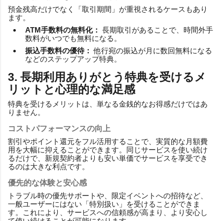
預金残高だけでなく「取引期間」が重視されるケースもあり
ます。
ATM手数料の無料化：
長期取引があることで、時間外手
数料がいつでも無料になる。
振込手数料の優待：
他行宛の振込が月に数回無料になる
などのステップアップ特典。
3. 長期利用ありがとう特典を受けるメ
リットと心理的な満足感
特典を受けるメリットは、単なる金銭的なお得感だけではあ
りません。
コストパフォーマンスの向上
割引やポイント還元をフル活用することで、実質的な月額費
用を大幅に抑えることができます。同じサービスを使い続け
るだけで、新規契約者よりも安い単価でサービスを享受でき
るのは大きな利点です。
優先的な体験と安心感
トラブル時の優先サポートや、限定イベントへの招待など、
一般ユーザーにはない「特別扱い」を受けることができま
す。これにより、サービスへの信頼感が高まり、より安心し
て使い続けることが可能になります。