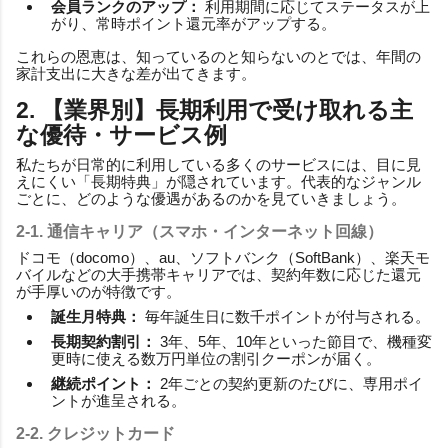
会員ランクのアップ：
利用期間に応じてステータスが上
がり、常時ポイント還元率がアップする。
これらの恩恵は、知っているのと知らないのとでは、年間の
家計支出に大きな差が出てきます。
2. 【業界別】長期利用で受け取れる主
な優待・サービス例
私たちが日常的に利用している多くのサービスには、目に見
えにくい「長期特典」が隠されています。代表的なジャンル
ごとに、どのような優遇があるのかを見ていきましょう。
2-1. 通信キャリア（スマホ・インターネット回線）
ドコモ（docomo）、au、ソフトバンク（SoftBank）、楽天モ
バイルなどの大手携帯キャリアでは、契約年数に応じた還元
が手厚いのが特徴です。
誕生月特典：
毎年誕生日に数千ポイントが付与される。
長期契約割引：
3年、5年、10年といった節目で、機種変
更時に使える数万円単位の割引クーポンが届く。
継続ポイント：
2年ごとの契約更新のたびに、専用ポイ
ントが進呈される。
2-2. クレジットカード