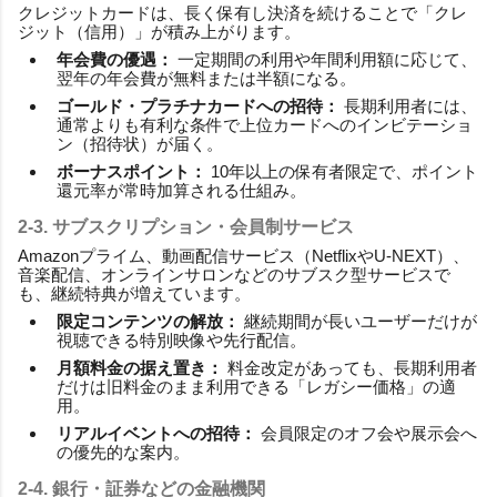
クレジットカードは、長く保有し決済を続けることで「クレ
ジット（信用）」が積み上がります。
年会費の優遇：
一定期間の利用や年間利用額に応じて、
翌年の年会費が無料または半額になる。
ゴールド・プラチナカードへの招待：
長期利用者には、
通常よりも有利な条件で上位カードへのインビテーショ
ン（招待状）が届く。
ボーナスポイント：
10年以上の保有者限定で、ポイント
還元率が常時加算される仕組み。
2-3. サブスクリプション・会員制サービス
Amazonプライム、動画配信サービス（NetflixやU-NEXT）、
音楽配信、オンラインサロンなどのサブスク型サービスで
も、継続特典が増えています。
限定コンテンツの解放：
継続期間が長いユーザーだけが
視聴できる特別映像や先行配信。
月額料金の据え置き：
料金改定があっても、長期利用者
だけは旧料金のまま利用できる「レガシー価格」の適
用。
リアルイベントへの招待：
会員限定のオフ会や展示会へ
の優先的な案内。
2-4. 銀行・証券などの金融機関