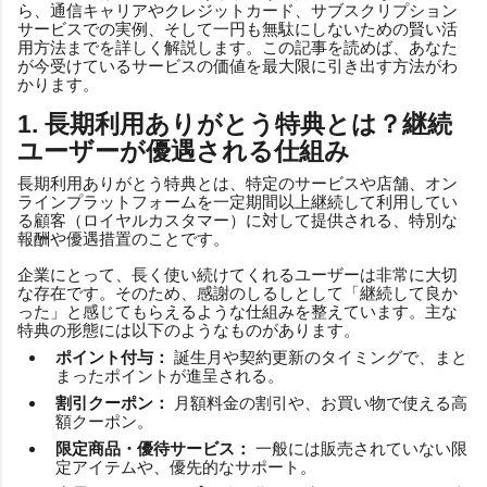
ら、通信キャリアやクレジットカード、サブスクリプション
サービスでの実例、そして一円も無駄にしないための賢い活
用方法までを詳しく解説します。この記事を読めば、あなた
が今受けているサービスの価値を最大限に引き出す方法がわ
かります。
1. 長期利用ありがとう特典とは？継続
ユーザーが優遇される仕組み
長期利用ありがとう特典とは、特定のサービスや店舗、オン
ラインプラットフォームを一定期間以上継続して利用してい
る顧客（ロイヤルカスタマー）に対して提供される、特別な
報酬や優遇措置のことです。
企業にとって、長く使い続けてくれるユーザーは非常に大切
な存在です。そのため、感謝のしるしとして「継続して良か
った」と感じてもらえるような仕組みを整えています。主な
特典の形態には以下のようなものがあります。
ポイント付与：
誕生月や契約更新のタイミングで、まと
まったポイントが進呈される。
割引クーポン：
月額料金の割引や、お買い物で使える高
額クーポン。
限定商品・優待サービス：
一般には販売されていない限
定アイテムや、優先的なサポート。