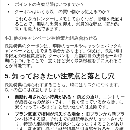
ポイントの有効期限はいつまでか？
クーポンはいくら以上の買い物から使えるのか？
これらをカレンダーにメモしておくなど、管理を徹底す
ることで、無駄な出費を抑え、実質的な収益（節約効
果）を最大化できます。
4-3. 他のキャンペーンや施策と組み合わせる
長期特典のクーポンは、季節のセールやキャッシュバックキ
ャンペーンと併用できる場合があります。例えば、長期利用
者限定の機種変更割引クーポンを、店舗独自の決算セール時
期にぶつけることで、驚くほど安く最新機種を手に入れるこ
とが可能です。
5. 知っておきたい注意点と落とし穴
長期特典に縛られすぎることも、時にはリスクになります。
以下の点には注意しましょう。
自動付与されない特典がある：
前述の通り、エントリー
が必要なものが多いです。「長く使っているから勝手に
安くなっているはず」と思い込むのは危険です。
プラン変更で権利が消失する場合：
旧プランから新プラ
ンへ移行する際、それまでの継続年数がリセットされた
り、特定の継続特典が対象外になったりすることがあり
ます。変更前に必ず「継続特典は引き継がれるか」を確