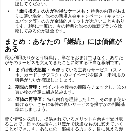
認してください。
「乗り換え」の方がお得なケースも：
特典の内容があま
りに薄い場合、他社の新規入会キャンペーン（キャッシ
ュバック等）の方が金銭的メリットが大きいこともあり
ます。1年に一度は、今の特典と他社の最新プランを比
較してみるのが健全です。
まとめ：あなたの「継続」には価値が
ある
長期利用ありがとう特典は、単なるおまけではなく、あなた
がそのサービスを支えてきたことに対する正当な報酬です。
まずは現状把握：
今使っている主要なサービス（スマ
ホ、カード、サブスク）のマイページを開き、未利用の
特典がないか確認しましょう。
期限の管理：
ポイントや優待の期限をチェックし、次の
買い物の予定に組み込みます。
価値の再評価：
特典内容を理解した上で、そのまま使い
続けるか、さらに条件の良いサービスを探すかの判断基
準にしましょう。
賢く情報を収集し、提供されているメリットを余さず受け取
ることで、日々の生活をより豊かで快適なものに変えていく
ことができます。あなたの「継続する力」を、目に見える形