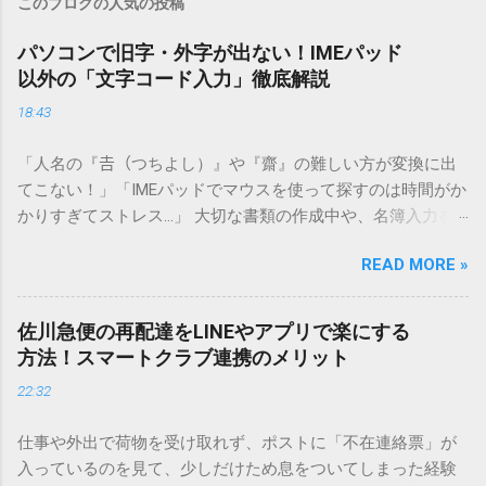
このブログの人気の投稿
パソコンで旧字・外字が出ない！IMEパッド
以外の「文字コード入力」徹底解説
18:43
「人名の『𠮷（つちよし）』や『齋』の難しい方が変換に出
てこない！」「IMEパッドでマウスを使って探すのは時間がか
かりすぎてストレス…」 大切な書類の作成中や、名簿入力を
しているときに、お目当ての漢字がサッと出てこないと焦っ
READ MORE »
てしまいますよね。多くの人が「IMEパッド（手書き入力）」
を使いますが、実はマウスで一画ずつ書くのは非効率です
し、似た漢字が多すぎて結局見つからないことも少なくあり
佐川急便の再配達をLINEやアプリで楽にする
ません。 そこで今回は、IMEパッドを使わずに、特定のコー
方法！スマートクラブ連携のメリット
ドを打ち込むだけで一瞬で旧字や外字、特殊記号を呼び出す
22:32
「文字コード入力」のテクニックを詳しく解説します。 この
方法をマスターすれば、もう難しい漢字の入力で手を止める
仕事や外出で荷物を受け取れず、ポストに「不在連絡票」が
必要はありません。 1. なぜ「変換」しても旧字・外字が出て
入っているのを見て、少しだけため息をついてしまった経験
こないのか？ そもそも、なぜ普通の変換で出てこない漢字が