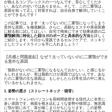
が抱えるコンプレックスの一つなんです。安心してくださ
い、あなたのせいではありません。そして、この二重顎は、
原因を知って正しく対策すれば、自分自身で解消していくこ
とができるんです！
この記事では、まず「太ってないのに二重顎になってしまう
意外な原因」を徹底解説。さらに、高額なエステや美容医療
に頼る前に試してほしい、自宅で簡単にできて効果抜群の
二
重顎解消に特化した顔ヨガのポーズと具体的な方法
を詳しく
ご紹介します。今日から実践できるセルフケアで、スッキリ
としたフェイスラインを手に入れましょう！
【共感と問題提起】なぜ？太っていないのに二重顎ができ
る意外な原因
「脂肪がないのに二重顎になるなんておかしい」と感じるか
もしれませんが、実は脂肪だけが原因ではないんです。あな
たの二重顎の主な原因は、もしかしたら日常生活の中に潜ん
でいるかもしれません。
1. 姿勢の悪さ（ストレートネック・猫背）
スマートフォンやパソコンを長時間使用する現代人に非常に
多い原因です。画面を覗き込むような姿勢や猫背は、無意識
に顎が前に出て、首が縮こまりがちになります。この姿勢
は、首周りや顎下の筋肉（広頚筋や舌骨筋など）のたるみや