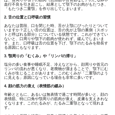
血行不良を引き起こし、結果として顎下のお肉がもたつき、
「もたつき二重顎」を作り出してしまいます。
2. 舌の位置と口呼吸の習慣
あなたは普段、口を閉じた時、舌が上顎にぴったりとついて
いますか？正しい舌の位置は、舌の先が上顎の裏側（スポッ
トと呼ばれる部分）についている状態です。これができてい
ないと、口周りや顎下の筋肉が使われず、緩んでしまいま
す。また、口呼吸は舌の位置を下げ、顎下のたるみを助長す
る原因にもなります。
3. 顎周りの「むくみ」や「リンパの滞り」
塩分の多い食事や睡眠不足、冷えなどから、顔周りや首元の
リンパの流れが悪くなり、老廃物が溜まることで、顎下にむ
くみが生じることがあります。このむくみが「二重顎のよう
に見える」原因になっている場合も非常に多いです。
4. 顔の筋力の衰え（表情筋の緩み）
年齢とともに、あるいは無表情で過ごす時間が多いと、顔の
表情筋、特に口角や顎周りの筋肉が衰え、皮膚を支えきれな
くなります。このたるみが、たるみ二重顎となって現れま
す。