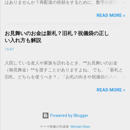
はありませんか？再配達の依頼をするために、数字の羅列を
あるのでしょうか。その理由は、パソコンが文字を認識する
電話で打ち込んだり、ドライバーさんの手を煩わせてしまう
仕組みにあります。 日本のパソコンで一般的に使われる漢字
READ MORE »
ことに申し訳なさを感じたりすることもあるかもしれませ
は、JIS規格（日本産業規格）によって「第1水準」「第2水
ん。 「もっとスムーズに、自分のタイミングで受け取りた
準」といった形で整理されています。しかし、人名や地名に
い」 「わざわざ電話をかけずに、スマホ一つで完結させた
使われる非常に古い漢字（旧字）や、特定の組織だけで作ら
お見舞いのお金は新札？旧札？祝儀袋の正し
い」 そんな願いを叶えてくれるのが、佐川急便の会員制サー
れた「外字」は、この一般的な変換リストに含まれていない
い入れ方も解説
ビス「スマートクラブ」と、LINEや公式アプリの連携です。
ことが多いのです。 そこで登場するのが「Unicode（ユニコ
15:47
これらを活用するだけで、再配達のストレスは驚くほど軽く
ード）」や「JISコード」といった 文字コード です。パソコ
なります。この記事では、忙しい毎日をサポートする便利な
ン上のすべての文字には、いわば「住所」のような番号が割
入院している友人や家族を訪れるとき、**お見舞いのお金
受け取り術と、連携による具体的なメリットを徹底解説しま
り振られています。変換候補に出ない文字でも、この住所
（御見舞金）**を渡すことがありますよね。 でも、「新札と
す。 佐川急便の再配達が劇的に変わる「スマートクラブ」と
（コード）を直接指定すれば、確実に呼び出すことができる
旧札、どちらを使うべき？」「お札の向きや祝儀袋の入れ方
は？ まず押さえておきたいのが、佐川急便の個人向け無料会
のです。 2. Windows標準機能！文字コードで漢字を出す「16
は？」と迷う方も多いはずです。 この記事では、 お見舞いマ
員サービス「スマートクラブ」です。これは、荷物の配送状
進数入力」 最も汎用性が高く、特別なソフトも不要なのが
READ MORE »
ナーを守ったお金の渡し方 をわかりやすく解説します。 お見
況をリアルタイムで管理するための基盤となるサービスで
「Unicode」を直接入力する方法です。Wordやメモ帳など、
舞いのお金は新札？旧札？ 結論から言うと、 旧札を使うのが
す。 以前はウェブサイトを開いてログインする手間がありま
多くのWindowsアプリケーションで使用できます。 具体的な
一般的なマナー です。 新札はお祝い事に使うイメージが強い
したが、現在はLINEやアプリと紐付けることで、その利便性
手順（Unicode入力） 入力したい文字の「Unicode（例：
ため、急な入院や病気のお見舞いに使うと「準備していたの
が飛躍的に向上しています。登録を済ませておくだけで、荷
Powered by Blogger
20BB7）」を把握する。 入力モードを「半角」にする（※重
か」と誤解されることがあります。 旧札を使う理由 入院は急
物が発送された瞬間に通知が届き、不在になる前にあらかじ
要）。 **「20BB7」**と入力する。 直後にキーボードの**
な出来事のため、新札だと不自然に見える 相手に「不幸を予
テーマ画像の作成者:
Michael Elkan
め配達時間を変更するといった先回りの対応が可能になりま
[Alt]キーを押しながら[X]キー**を押す。 入力した数字が、一