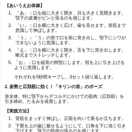
【あいうえお体操】
「あ」：口を縦に大きく開き、目も大きく見開きます。
顎下の皮膚がピンと張るのを感じます。
「い」：口を横に大きく広げ、歯を見せます。首筋まで
意識して伸ばします。
「う」：「う」の形で口を前に突き出し、顎下にシワが
できないように意識します。
「え」：口を横に大きく開き、舌を下に突き出します。
喉元までストレッチします。
「お」：口を縦長の卵型にします。頬を上に引き上げる
ように意識します。
それぞれを5秒間キープし、3セット繰り返します。
2. 姿勢と広頚筋に効く！「キリンの首」のポーズ
首全体、特に顎下からデコルテにかけての筋肉（広頚筋）を
引き締め、たるみを改善します。
【実践方法】
背筋をまっすぐ伸ばし、正面を向いて座るか立ちます。
下唇を上の歯に被せるようにして、口角を下に強く引き
下げます。顎下の筋肉が張るのを感じます。