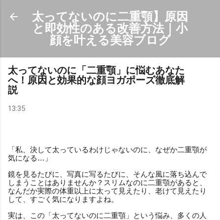
スキップしてメイン コンテンツに移動
太ってないのに二重顎】原因
と即効性のある改善方法｜小
顔を叶える美容ブログ
太ってないのに「二重顎」に悩むあなた
へ！原因と効果的な顔ヨガポーズ徹底解
説
13:35
「私、決して太っているわけじゃないのに、なぜか二重顎が
気になる…」
鏡を見るたびに、写真に写るたびに、そんな風に落ち込んで
しまうことはありませんか？スリムなのに二重顎があると、
なんだか実際の体重以上に太って見えたり、老けて見えたり
して、すごく気になりますよね。
実は、この「太ってないのに二重顎」という悩み、多くの人