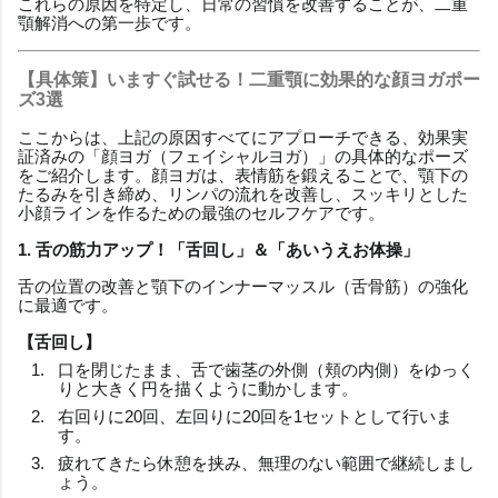
これらの原因を特定し、日常の習慣を改善することが、二重
顎解消への第一歩です。
【具体策】いますぐ試せる！二重顎に効果的な顔ヨガポー
ズ3選
ここからは、上記の原因すべてにアプローチできる、効果実
証済みの「顔ヨガ（フェイシャルヨガ）」の具体的なポーズ
をご紹介します。顔ヨガは、表情筋を鍛えることで、顎下の
たるみを引き締め、リンパの流れを改善し、スッキリとした
小顔ラインを作るための最強のセルフケアです。
1. 舌の筋力アップ！「舌回し」＆「あいうえお体操」
舌の位置の改善と顎下のインナーマッスル（舌骨筋）の強化
に最適です。
【舌回し】
口を閉じたまま、舌で歯茎の外側（頬の内側）をゆっく
りと大きく円を描くように動かします。
右回りに20回、左回りに20回を1セットとして行いま
す。
疲れてきたら休憩を挟み、無理のない範囲で継続しまし
ょう。