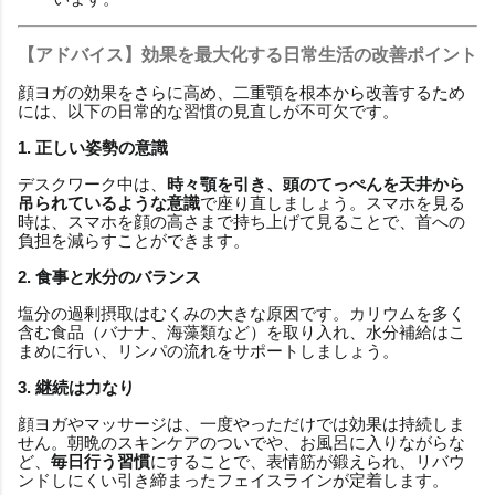
【アドバイス】効果を最大化する日常生活の改善ポイント
顔ヨガの効果をさらに高め、二重顎を根本から改善するため
には、以下の日常的な習慣の見直しが不可欠です。
1. 正しい姿勢の意識
デスクワーク中は、
時々顎を引き、頭のてっぺんを天井から
吊られているような意識
で座り直しましょう。スマホを見る
時は、スマホを顔の高さまで持ち上げて見ることで、首への
負担を減らすことができます。
2. 食事と水分のバランス
塩分の過剰摂取はむくみの大きな原因です。カリウムを多く
含む食品（バナナ、海藻類など）を取り入れ、水分補給はこ
まめに行い、リンパの流れをサポートしましょう。
3. 継続は力なり
顔ヨガやマッサージは、一度やっただけでは効果は持続しま
せん。朝晩のスキンケアのついでや、お風呂に入りながらな
ど、
毎日行う習慣
にすることで、表情筋が鍛えられ、リバウ
ンドしにくい引き締まったフェイスラインが定着します。