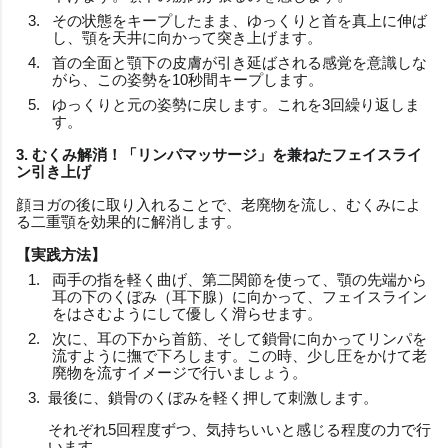
その状態をキープしたまま、ゆっくりと首を真上に伸ば
し、顎を天井に向かって突き上げます。
首の全面と顎下の皮膚が引き延ばされる感覚を意識しな
がら、この姿勢を10秒間キープします。
ゆっくりと元の姿勢に戻します。これを3回繰り返しま
す。
3. むくみ解消！「リンパマッサージ」を兼ねたフェイスライ
ン引き上げ
顔ヨガの後に取り入れることで、老廃物を流し、むくみによ
る二重顎を効果的に解消します。
【実践方法】
両手の指を軽く曲げ、第二関節を使って、顎の先端から
耳の下のくぼみ（耳下腺）に向かって、フェイスライン
をはさむようにして優しく滑らせます。
次に、耳の下から首筋、そして鎖骨に向かってリンパを
流すように撫で下ろします。この時、少し圧をかけて老
廃物を流すイメージで行いましょう。
最後に、鎖骨のくぼみを軽く押して刺激します。
それぞれ5回程度ずつ、気持ちいいと感じる程度の力で行
います。