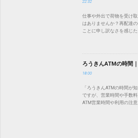
22:32
準」「第2水準」といった
織だけで作られた「外字」
仕事や外出で荷物を受け取
「Unicode（ユニコー
はありませんか？再配達の
所」のような番号が割り振
ことに申し訳なさを感じた
び出すことができるのです。
い」 「わざわざ電話をか
ソフトも不要なのが「Uni
ビス「スマートクラブ」と
できます。 具体的な手順（U
なります。この記事では、
角」にする（※重要）。 **「
す。 佐川急便の再配達が
力した数字が、一瞬で対応する
ろうきんATMの時間
会員サービス「スマートク
です。Word上で「20BB7」
18:00
す。 以前はウェブサイト
性が飛躍的に向上していま
「ろうきんATMの時間が
じめ配達時間を変更すると
ですが、営業時間や手数料
本国内で最も利用されてい
ATM営業時間や利用の注意
します。 1. トーク画面
用する場所によって時間が異な
ます。LINE公式アカウ
日：休止（※一部店舗では
接届きます。そのまま画面
可能 です。 1-2. ローソン
時間いつでも、どこでも 
早朝や深夜、休日でも入出金
い立った瞬間に数秒で手続き