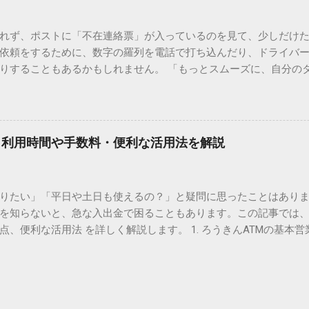
形で整理されています。しかし、人名や地名に使われる非常に古い
は、この一般的な変換リストに含まれていないことが多いのです。
れず、ポストに「不在連絡票」が入っているのを見て、少しだけ
ド）」や「JISコード」といった 文字コード です。パソコン上のすべ
依頼をするために、数字の羅列を電話で打ち込んだり、ドライバ
られています。変換候補に出ない文字でも、この住所（コード）
りすることもあるかもしれません。 「もっとスムーズに、自分の
 2. Windows標準機能！文字コードで漢字を出す「16進数入力
けずに、スマホ一つで完結させたい」 そんな願いを叶えてくれるの
code」を直接入力する方法です。Wordやメモ帳など、多くのWind
、LINEや公式アプリの連携です。これらを活用するだけで、再配
nicode入力） 入力したい文字の「Unicode（例：20BB7）」
忙しい毎日をサポートする便利な受け取り術と、連携による具体
20BB7」**と入力する。 直後にキーボードの**[Alt]キーを押しな
劇的に変わる「スマートクラブ」とは？ まず押さえておきたいのが
漢字（例：𠮷）に変換されます。 注記： この方法は、特にMicros
｜利用時間や手数料・便利な活用法を解説
ラブ」です。これは、荷物の配送状況をリアルタイムで管理する
と打ってA...
を開いてログインする手間がありましたが、現在はLINEやアプリと
す。登録を済ませておくだけで、荷物が発送された瞬間に通知が
知りたい」「平日や土日も使えるの？」と疑問に思ったことはありま
いった先回りの対応が可能になります。 LINE連携で「不在連絡票
を知らないと、急な入出金で困ることもあります。この記事では、
るコミュニケーションアプリ「LINE」を佐川急便と連携させると
点、便利な活用法 を詳しく解説します。 1. ろうきんATMの基本営
からワンタップで依頼 不在連絡票に記載されたQRコードを読み取る
りますが、一般的には次の通りです。 1-1. 店舗内ATM 平日：9:0
ントを友だち追加し、スマートクラブのIDを連携させると、配送予定
土曜日のみ利用可能） 店舗内ATMは、銀行窓口と同じ営業時間で
上のボタンをタップするだけで、希望の日時や場所を指定して再配達を
・セブン銀行など提携ATM 平日：7:00〜23:00 土曜・日曜・祝日：7:0
電話受付の時間制限を気にする必要はありません。深夜でも早朝で
が可能 です。ただし、手数料が別途かかる場合があります。 2. 
が完了します。 3. お届け予定通知による「未然の不在」防止 荷