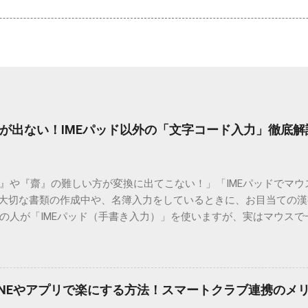
が出ない！IMEパッド以外の「文字コード入力」徹底解
）』や『齋』の難しい方が変換に出てこない！」「IMEパッドでマ
 大切な書類の作成中や、名簿入力をしているときに、お目当ての
の人が「IMEパッド（手書き入力）」を使いますが、実はマウスで
結局見つからないことも少なくありません。 そこで今回は、IME
で旧字や外字、特殊記号を呼び出す「文字コード入力」のテクニ
、もう難しい漢字の入力で手を止める必要はありません。 1. なぜ
そも、なぜ普通の変換で出てこない漢字があるのでしょうか。その
INEやアプリで楽にする方法！スマートクラブ連携のメ
。 日本のパソコンで一般的に使われる漢字は、JIS規格（日本産業