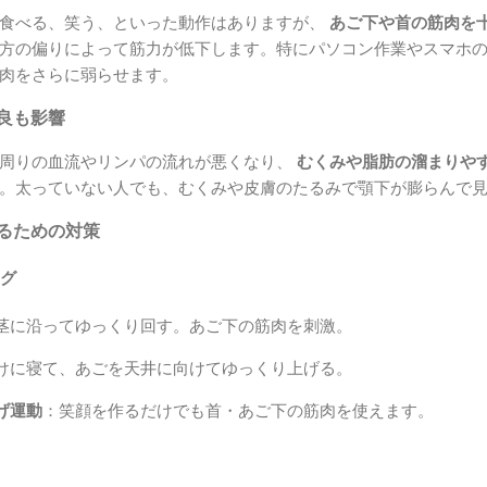
て食べる、笑う、といった動作はありますが、
あご下や首の筋肉を
方の偏りによって筋力が低下します。特にパソコン作業やスマホ
肉をさらに弱らせます。
不良も影響
首周りの血流やリンパの流れが悪くなり、
むくみや脂肪の溜まりや
。太っていない人でも、むくみや皮膚のたるみで顎下が膨らんで
するための対策
ング
茎に沿ってゆっくり回す。あご下の筋肉を刺激。
けに寝て、あごを天井に向けてゆっくり上げる。
げ運動
：笑顔を作るだけでも首・あご下の筋肉を使えます。