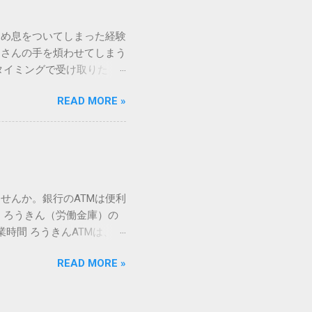
漢字（旧字）や、特定の組
 そこで登場するのが
ため息をついてしまった経験
ての文字には、いわば「住
ーさんの手を煩わせてしまう
を直接指定すれば、確実に呼
タイミングで受け取りた
」 最も汎用性が高く、特別な
が、佐川急便の会員制サー
owsアプリケーションで使用
READ MORE »
達のストレスは驚くほど軽く
を把握する。 入力モードを「半
的なメリットを徹底解説しま
がら[X]キー**を押す。 入
、佐川急便の個人向け無料
oft Wordで非常に強力
ための基盤となるサービスで
紐付けることで、その利便
届き、不在になる前にあらか
せんか。銀行のATMは便利
」とおさらばできる理由 日
 ろうきん（労働金庫）の
、荷物の受け取り体験が一変
業時間 ろうきんATMは、利
手間すら、過去のものになり
0〜17:00 土曜・日曜・祝
や不在通知がトーク画面に直
READ MORE »
利用でき、 窓口での対応も
依頼できます。 2. 24
0〜23:00 提携ATMでは、
も、通勤電車の中でも、思
手数料と注意点 ろうきん
物が届く前に「○月○日の○