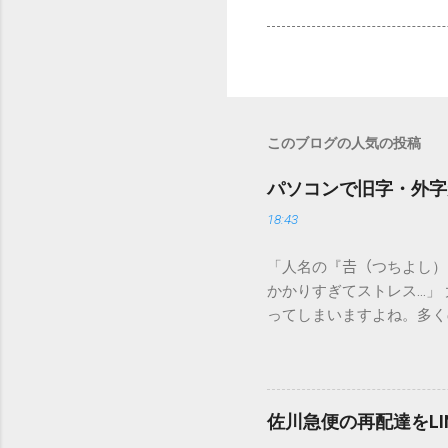
このブログの人気の投稿
パソコンで旧字・外字
18:43
「人名の『𠮷（つちよし
かかりすぎてストレス…」
ってしまいますよね。多く
すし、似た漢字が多すぎて
ードを打ち込むだけで一瞬
この方法をマスターすれば
が出てこないのか？ そも
佐川急便の再配達をL
認識する仕組みにあります