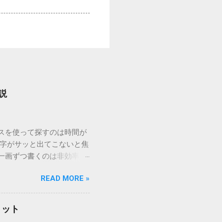
説
ウスを使って探すのは時間が
漢字がサッと出てこないと焦
一画ずつ書くのは非効率で
パッドを使わずに、特定のコ
READ MORE »
ックを詳しく解説します。
「変換」しても旧字・外字
理由は、パソコンが文字を
リット
規格）によって「第1水