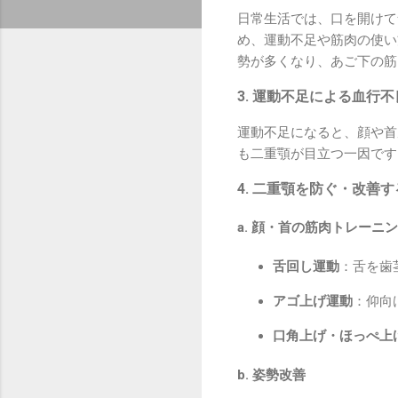
日常生活では、口を開け
め、運動不足や筋肉の使い
勢が多くなり、あご下の筋
3. 運動不足による血行
運動不足になると、顔や
も二重顎が目立つ一因です
4. 二重顎を防ぐ・改善
a. 顔・首の筋肉トレーニ
舌回し運動
：舌を歯
アゴ上げ運動
：仰向
口角上げ・ほっぺ上
b. 姿勢改善