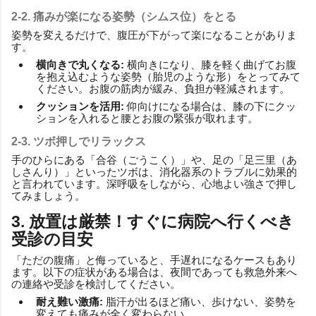
2-2. 痛みが楽になる姿勢（シムス位）をとる
姿勢を変えるだけで、腹圧が下がって楽になることがありま
す。
横向きで丸くなる:
横向きになり、膝を軽く曲げてお腹
を抱え込むような姿勢（胎児のような形）をとってみて
ください。お腹の筋肉が緩み、負担が軽減されます。
クッションを活用:
仰向けになる場合は、膝の下にクッ
ションを入れると腰とお腹の緊張が取れます。
2-3. ツボ押しでリラックス
手のひらにある「合谷（ごうこく）」や、足の「足三里（あ
しさんり）」といったツボは、消化器系のトラブルに効果的
と言われています。深呼吸をしながら、心地よい強さで押し
てみましょう。
3. 放置は厳禁！すぐに病院へ行くべき
受診の目安
「ただの腹痛」と侮っていると、手遅れになるケースもあり
ます。以下の症状がある場合は、夜間であっても救急外来へ
の連絡や受診を検討してください。
耐え難い激痛:
脂汗が出るほど痛い、歩けない、姿勢を
変えても痛みが全く変わらない。