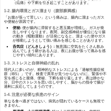
（疝痛）や下痢を引き起こすことがあります。
1-2. 腸内環境とガス溜まり（腹部膨満感）
「お腹が張って苦しい」という痛みは、腸内に溜まったガス
や便秘が原因です。
便秘:
便が腸内に滞留すると悪玉菌が増殖し、ガスが発
生しやすくなります。夜間、副交感神経が優位になり腸
の動き（蠕動運動）が活発になると、溜まった便やガス
が移動しようとして強い痛みを感じることがあります。
呑気症（どんきしょう）:
無意識に空気をたくさん飲み
込んでしまう癖がある人は、夜にお腹が張って痛みを感
じやすい傾向にあります。
1-3. ストレスと自律神経の乱れ
現代人に多いのが、精神的なストレスによる「過敏性腸症候
群（IBS）」です。検査で異常が見つからないのに、緊張や不
安を感じると腹痛、便秘、下痢を繰り返します。夜は静かな
分、日中のストレスを思い出しやすく、脳からの指令で腸が
過剰に反応してしまうのです。
1-4. 注意が必要な疾患のサイン
単なる食べ過ぎではない、病気が隠れているケースも無視で
きません。