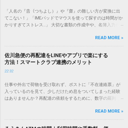
「人名の『𠮷（つちよし）』や『齋』の難しい方が変換に出
てこない！」「IMEパッドでマウスを使って探すのは時間がか
かりすぎてストレス…」 大切な書類の作成中や、名簿入力を
しているときに、お目当ての漢字がサッと出てこないと焦っ
READ MORE »
てしまいますよね。多くの人が「IMEパッド（手書き入力）」
を使いますが、実はマウスで一画ずつ書くのは非効率です
し、似た漢字が多すぎて結局見つからないことも少なくあり
佐川急便の再配達をLINEやアプリで楽にする
ません。 そこで今回は、IMEパッドを使わずに、特定のコー
方法！スマートクラブ連携のメリット
ドを打ち込むだけで一瞬で旧字や外字、特殊記号を呼び出す
22:32
「文字コード入力」のテクニックを詳しく解説します。 この
方法をマスターすれば、もう難しい漢字の入力で手を止める
仕事や外出で荷物を受け取れず、ポストに「不在連絡票」が
必要はありません。 1. なぜ「変換」しても旧字・外字が出て
入っているのを見て、少しだけため息をついてしまった経験
こないのか？ そもそも、なぜ普通の変換で出てこない漢字が
はありませんか？再配達の依頼をするために、数字の羅列を
あるのでしょうか。その理由は、パソコンが文字を認識する
電話で打ち込んだり、ドライバーさんの手を煩わせてしまう
仕組みにあります。 日本のパソコンで一般的に使われる漢字
READ MORE »
ことに申し訳なさを感じたりすることもあるかもしれませ
は、JIS規格（日本産業規格）によって「第1水準」「第2水
ん。 「もっとスムーズに、自分のタイミングで受け取りた
準」といった形で整理されています。しかし、人名や地名に
い」 「わざわざ電話をかけずに、スマホ一つで完結させた
使われる非常に古い漢字（旧字）や、特定の組織だけで作ら