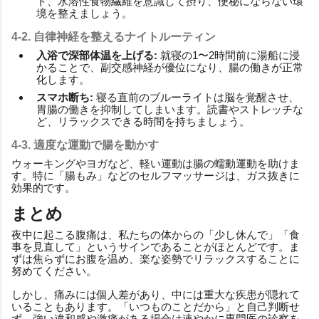
ト、水溶性食物繊維を意識して摂り、便秘にならない環
境を整えましょう。
4-2. 自律神経を整えるナイトルーティン
入浴で深部体温を上げる:
就寝の1〜2時間前に湯船に浸
かることで、副交感神経が優位になり、腸の働きが正常
化します。
スマホ断ち:
寝る直前のブルーライトは脳を覚醒させ、
胃腸の働きを抑制してしまいます。読書やストレッチな
ど、リラックスできる時間を持ちましょう。
4-3. 適度な運動で腸を動かす
ウォーキングやヨガなど、軽い運動は腸の蠕動運動を助けま
す。特に「腸もみ」などのセルフマッサージは、ガス抜きに
効果的です。
まとめ
夜中に起こる腹痛は、私たちの体からの「少し休んで」「食
事を見直して」というサインであることがほとんどです。ま
ずは焦らずにお腹を温め、楽な姿勢でリラックスすることに
努めてください。
しかし、痛みには個人差があり、中には重大な疾患が隠れて
いることもあります。「いつものことだから」と自己判断せ
ず、強い違和感や激痛がある場合は速やかに専門医の診察を