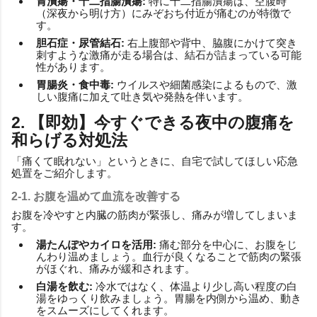
胃潰瘍・十二指腸潰瘍:
特に十二指腸潰瘍は、空腹時
（深夜から明け方）にみぞおち付近が痛むのが特徴で
す。
胆石症・尿管結石:
右上腹部や背中、脇腹にかけて突き
刺すような激痛が走る場合は、結石が詰まっている可能
性があります。
胃腸炎・食中毒:
ウイルスや細菌感染によるもので、激
しい腹痛に加えて吐き気や発熱を伴います。
2. 【即効】今すぐできる夜中の腹痛を
和らげる対処法
「痛くて眠れない」というときに、自宅で試してほしい応急
処置をご紹介します。
2-1. お腹を温めて血流を改善する
お腹を冷やすと内臓の筋肉が緊張し、痛みが増してしまいま
す。
湯たんぽやカイロを活用:
痛む部分を中心に、お腹をじ
んわり温めましょう。血行が良くなることで筋肉の緊張
がほぐれ、痛みが緩和されます。
白湯を飲む:
冷水ではなく、体温より少し高い程度の白
湯をゆっくり飲みましょう。胃腸を内側から温め、動き
をスムーズにしてくれます。