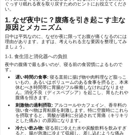
ぐっすり眠れる夜を取り戻すためのヒントにお役立てくださ
い。
1. なぜ夜中に？腹痛を引き起こす主な
原因とメカニズム
日中は平気なのに、なぜか夜に限ってお腹が痛くなるのには
理由があります。まずは、考えられる主な要因を整理してみ
ましょう。
1-1. 食生活と消化器への負担
夜中の腹痛で最も多いのが、寝る前の食習慣によるもので
す。
遅い時間の食事:
寝る直前に揚げ物や肉料理など脂っこ
いもの、あるいはボリュームのある食事を摂ると、本来
休むべき時間帯に胃腸がフル稼働しなければなりませ
ん。消化不良（ディスペプシア）を起こし、胃もたれや
腹痛を招きます。
刺激物の過剰摂取:
アルコールやカフェイン、香辛料の
強い食べ物は胃粘膜を刺激します。特に空腹時にこれら
を摂取すると、胃酸が過剰に分泌されて胃痛（キリキリ
とした痛み）の原因になります。
冷たい飲み物:
寝る前に冷えた水や炭酸飲料を飲みすぎ
ると、腸が急激に冷えて収縮し、差し込むような痛み