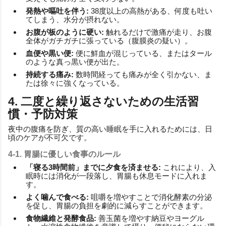
発熱や嘔吐を伴う:
38度以上の高熱がある、何度も吐い
てしまう、水分が摂れない。
お腹が板のように硬い:
触れるだけで激痛が走り、お腹
全体がガチガチに張っている（腹膜炎の疑い）。
血便や黒い便:
便に鮮血が混じっている、またはタール
のような真っ黒い便が出た。
持続する痛み:
数時間経っても痛みが全く引かない、ま
たは徐々に強くなっている。
4. 二度と繰り返さないための生活習
慣・予防対策
夜中の腹痛を防ぎ、質の高い睡眠を手に入れるためには、日
頃のケアが不可欠です。
4-1. 胃腸に優しい食事のルール
「寝る3時間前」までに夕食を済ませる:
これにより、入
眠時には消化が一段落し、胃腸も休息モードに入れま
す。
よく噛んで食べる:
咀嚼を増やすことで消化酵素の分泌
を促し、胃腸の負担を劇的に減らすことができます。
食物繊維と発酵食品:
善玉菌を増やす納豆やヨーグル