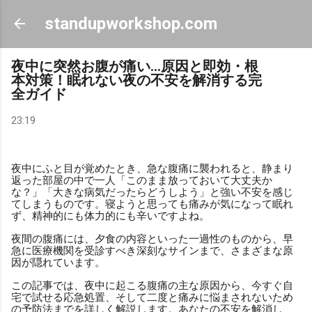
スキップしてメイン コンテンツに移動
standupworkshop.com
夜中に突然お腹が痛い…原因と即効・根
本対策！眠れない夜の不安を解消する完
全ガイド
23:19
夜中にふと目が覚めたとき、急な腹痛に襲われると、静まり
返った部屋の中で一人「このまま放っておいて大丈夫か
な？」「大きな病気だったらどうしよう」と強い不安を感じ
てしまうものです。寝ようと思っても痛みが気になって眠れ
ず、精神的にも体力的にも辛いですよね。
夜間の腹痛には、夕食の内容といった一過性のものから、早
急に医療機関を受診すべき深刻なサインまで、さまざまな原
因が隠れています。
この記事では、夜中に起こる腹痛の主な原因から、今すぐ自
宅で試せる応急処置、そして二度と痛みに悩まされないため
の予防法までを詳しく解説します。あなたの不安を解消し、