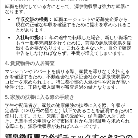
転職を検討している方にとって、源泉徴収票は強力な武器に
なります。
年収交渉の根拠：
転職エージェントや応募先企業から、
現在の正確な年収を確認するために提出を求められるこ
とがあります。
入社時の提出：
年の途中で転職した場合、新しい職場で
もう一度年末調整を行うために、前職の源泉徴収票を提
出する必要があります。これを出さないと、自分で確定
申告をしなければならず、手間が増えてしまいます。
4. 賃貸物件の入居審査
マンションやアパートを借りる際、家賃を滞りなく支払える
かを確認するため、不動産会社や保証会社から源泉徴収票の
コピーを求められます。特に都心部の人気物件や家賃が高い
物件では、正確な収入証明が審査通過の鍵となります。
5. 家族の扶養に入る際の手続き
学生や配偶者が、家族の健康保険の扶養に入る際、年収が一
定基準（130万円の壁など）以下であることを証明するために
使用します。また、失業手当の受給や、保育園の入所手続
き、児童手当の申請などで市区町村から所得証明を求められ
る際にも、源泉徴収票があればスムーズです。
源泉徴収票で必ずチェックすべき3つの