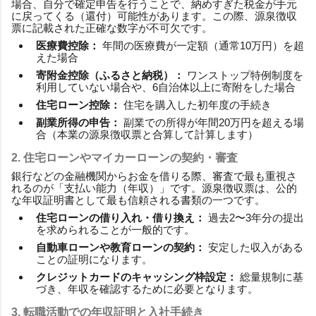
場合、自分で確定申告を行うことで、納めすぎた税金が手元
に戻ってくる（還付）可能性があります。この際、源泉徴収
票に記載された正確な数字が不可欠です。
医療費控除：
年間の医療費が一定額（通常10万円）を超
えた場合
寄附金控除（ふるさと納税）：
ワンストップ特例制度を
利用していない場合や、6自治体以上に寄附をした場合
住宅ローン控除：
住宅を購入した初年度の手続き
副業所得の申告：
副業での所得が年間20万円を超える場
合（本業の源泉徴収票と合算して計算します）
2. 住宅ローンやマイカーローンの契約・審査
銀行などの金融機関からお金を借りる際、審査で最も重視さ
れるのが「支払い能力（年収）」です。源泉徴収票は、公的
な年収証明書として最も信頼される書類の一つです。
住宅ローンの借り入れ・借り換え：
過去2〜3年分の提出
を求められることが一般的です。
自動車ローンや教育ローンの契約：
安定した収入がある
ことの証明になります。
クレジットカードのキャッシング枠設定：
総量規制に基
づき、年収を確認するために必要となります。
3. 転職活動での年収証明と入社手続き