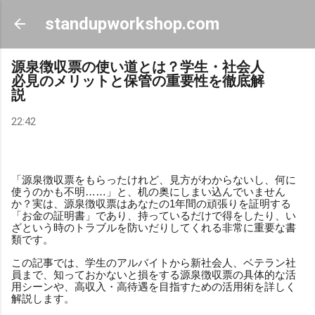
スキップしてメイン コンテンツに移動
standupworkshop.com
源泉徴収票の使い道とは？学生・社会人
必見のメリットと保管の重要性を徹底解
説
22:42
「源泉徴収票をもらったけれど、見方がわからないし、何に
使うのかも不明……」と、机の奥にしまい込んでいません
か？実は、源泉徴収票はあなたの1年間の頑張りを証明する
「お金の証明書」であり、持っているだけで得をしたり、い
ざという時のトラブルを防いだりしてくれる非常に重要な書
類です。
この記事では、学生のアルバイトから新社会人、ベテラン社
員まで、知っておかないと損をする源泉徴収票の具体的な活
用シーンや、高収入・高待遇を目指すための活用術を詳しく
解説します。