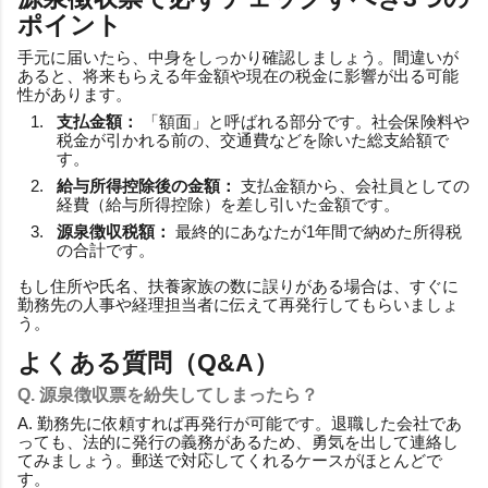
ポイント
手元に届いたら、中身をしっかり確認しましょう。間違いが
あると、将来もらえる年金額や現在の税金に影響が出る可能
性があります。
支払金額：
「額面」と呼ばれる部分です。社会保険料や
税金が引かれる前の、交通費などを除いた総支給額で
す。
給与所得控除後の金額：
支払金額から、会社員としての
経費（給与所得控除）を差し引いた金額です。
源泉徴収税額：
最終的にあなたが1年間で納めた所得税
の合計です。
もし住所や氏名、扶養家族の数に誤りがある場合は、すぐに
勤務先の人事や経理担当者に伝えて再発行してもらいましょ
う。
よくある質問（Q&A）
Q. 源泉徴収票を紛失してしまったら？
A. 勤務先に依頼すれば再発行が可能です。退職した会社であ
っても、法的に発行の義務があるため、勇気を出して連絡し
てみましょう。郵送で対応してくれるケースがほとんどで
す。