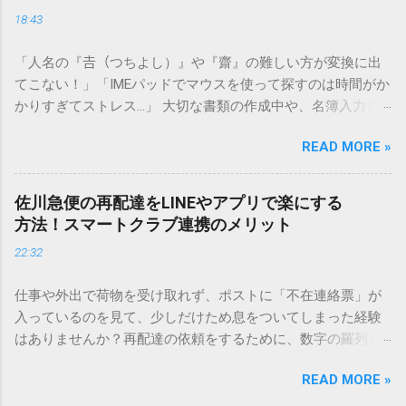
18:43
「人名の『𠮷（つちよし）』や『齋』の難しい方が変換に出
てこない！」「IMEパッドでマウスを使って探すのは時間がか
かりすぎてストレス…」 大切な書類の作成中や、名簿入力を
しているときに、お目当ての漢字がサッと出てこないと焦っ
READ MORE »
てしまいますよね。多くの人が「IMEパッド（手書き入力）」
を使いますが、実はマウスで一画ずつ書くのは非効率です
し、似た漢字が多すぎて結局見つからないことも少なくあり
佐川急便の再配達をLINEやアプリで楽にする
ません。 そこで今回は、IMEパッドを使わずに、特定のコー
方法！スマートクラブ連携のメリット
ドを打ち込むだけで一瞬で旧字や外字、特殊記号を呼び出す
22:32
「文字コード入力」のテクニックを詳しく解説します。 この
方法をマスターすれば、もう難しい漢字の入力で手を止める
仕事や外出で荷物を受け取れず、ポストに「不在連絡票」が
必要はありません。 1. なぜ「変換」しても旧字・外字が出て
入っているのを見て、少しだけため息をついてしまった経験
こないのか？ そもそも、なぜ普通の変換で出てこない漢字が
はありませんか？再配達の依頼をするために、数字の羅列を
あるのでしょうか。その理由は、パソコンが文字を認識する
電話で打ち込んだり、ドライバーさんの手を煩わせてしまう
仕組みにあります。 日本のパソコンで一般的に使われる漢字
READ MORE »
ことに申し訳なさを感じたりすることもあるかもしれませ
は、JIS規格（日本産業規格）によって「第1水準」「第2水
ん。 「もっとスムーズに、自分のタイミングで受け取りた