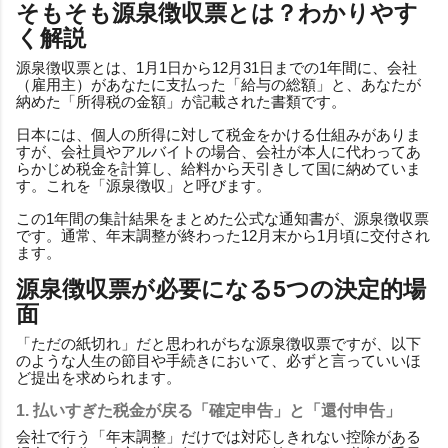
そもそも源泉徴収票とは？わかりやす
く解説
源泉徴収票とは、1月1日から12月31日までの1年間に、会社
（雇用主）があなたに支払った「給与の総額」と、あなたが
納めた「所得税の金額」が記載された書類です。
日本には、個人の所得に対して税金をかける仕組みがありま
すが、会社員やアルバイトの場合、会社が本人に代わってあ
らかじめ税金を計算し、給料から天引きして国に納めていま
す。これを「源泉徴収」と呼びます。
この1年間の集計結果をまとめた公式な通知書が、源泉徴収票
です。通常、年末調整が終わった12月末から1月頃に交付され
ます。
源泉徴収票が必要になる5つの決定的場
面
「ただの紙切れ」だと思われがちな源泉徴収票ですが、以下
のような人生の節目や手続きにおいて、必ずと言っていいほ
ど提出を求められます。
1. 払いすぎた税金が戻る「確定申告」と「還付申告」
会社で行う「年末調整」だけでは対応しきれない控除がある