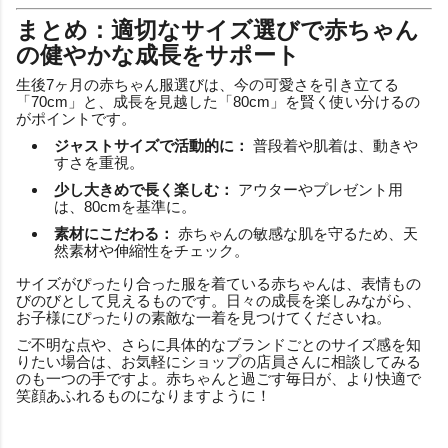
まとめ：適切なサイズ選びで赤ちゃん
の健やかな成長をサポート
生後7ヶ月の赤ちゃん服選びは、今の可愛さを引き立てる
「70cm」と、成長を見越した「80cm」を賢く使い分けるの
がポイントです。
ジャストサイズで活動的に：
普段着や肌着は、動きや
すさを重視。
少し大きめで長く楽しむ：
アウターやプレゼント用
は、80cmを基準に。
素材にこだわる：
赤ちゃんの敏感な肌を守るため、天
然素材や伸縮性をチェック。
サイズがぴったり合った服を着ている赤ちゃんは、表情もの
びのびとして見えるものです。日々の成長を楽しみながら、
お子様にぴったりの素敵な一着を見つけてくださいね。
ご不明な点や、さらに具体的なブランドごとのサイズ感を知
りたい場合は、お気軽にショップの店員さんに相談してみる
のも一つの手ですよ。赤ちゃんと過ごす毎日が、より快適で
笑顔あふれるものになりますように！