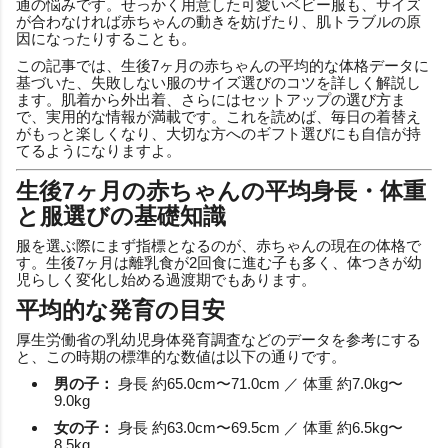
通の悩みです。せっかく用意した可愛いベビー服も、サイズ
が合わなければ赤ちゃんの動きを妨げたり、肌トラブルの原
因になったりすることも。
この記事では、生後7ヶ月の赤ちゃんの平均的な体格データに
基づいた、失敗しない服のサイズ選びのコツを詳しく解説し
ます。肌着から外出着、さらにはセットアップの選び方ま
で、実用的な情報が満載です。これを読めば、毎日の着替え
がもっと楽しくなり、大切な方へのギフト選びにも自信が持
てるようになりますよ。
生後7ヶ月の赤ちゃんの平均身長・体重
と服選びの基礎知識
服を選ぶ際にまず指標となるのが、赤ちゃんの現在の体格で
す。生後7ヶ月は離乳食が2回食に進む子も多く、体つきが幼
児らしく変化し始める過渡期でもあります。
平均的な発育の目安
厚生労働省の乳幼児身体発育調査などのデータを参考にする
と、この時期の標準的な数値は以下の通りです。
男の子：
身長 約65.0cm〜71.0cm ／ 体重 約7.0kg〜
9.0kg
女の子：
身長 約63.0cm〜69.5cm ／ 体重 約6.5kg〜
8.5kg