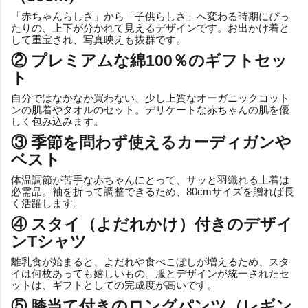
「赤ちゃんらしさ」から「子供らしさ」へ変わる時期にぴっ
たりの、上下が分かれて見えるデザインです。お出かけ着と
して重宝され、写真映えも抜群です。
② プレミアムな綿100％のギフトセッ
ト
自分ではなかなか買わない、少し上質なオーガニックコット
ンの肌着やタオルのセット。デリケートな赤ちゃんの肌を優
しく包み込みます。
③ 季節を問わず使えるカーディガンや
ベスト
体温調節が苦手な赤ちゃんにとって、サッと羽織れる上着は
必需品。袖を折って調整できるため、80cmサイズを贈れば長
く活躍します。
④ スタイ（よだれかけ）付きのデザイ
ンTシャツ
離乳食が始まると、よだれや食べこぼしが増えるため、スタ
イは何枚あっても嬉しいもの。服とデザインが統一されたセ
ットは、ギフトとしての完成度が高いです。
⑤ 膝当て付きのロングパンツ（レギン