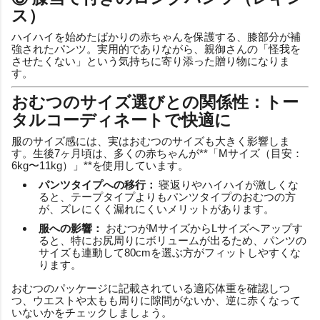
ス）
ハイハイを始めたばかりの赤ちゃんを保護する、膝部分が補
強されたパンツ。実用的でありながら、親御さんの「怪我を
させたくない」という気持ちに寄り添った贈り物になりま
す。
おむつのサイズ選びとの関係性：トー
タルコーディネートで快適に
服のサイズ感には、実はおむつのサイズも大きく影響しま
す。生後7ヶ月頃は、多くの赤ちゃんが**「Mサイズ（目安：
6kg〜11kg）」**を使用しています。
パンツタイプへの移行：
寝返りやハイハイが激しくな
ると、テープタイプよりもパンツタイプのおむつの方
が、ズレにくく漏れにくいメリットがあります。
服への影響：
おむつがMサイズからLサイズへアップす
ると、特にお尻周りにボリュームが出るため、パンツの
サイズも連動して80cmを選ぶ方がフィットしやすくな
ります。
おむつのパッケージに記載されている適応体重を確認しつ
つ、ウエストや太もも周りに隙間がないか、逆に赤くなって
いないかをチェックしましょう。