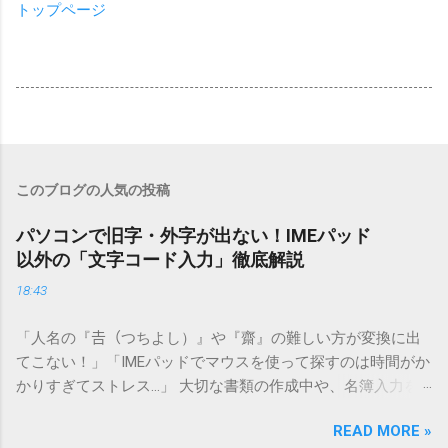
トップページ
このブログの人気の投稿
パソコンで旧字・外字が出ない！IMEパッド
以外の「文字コード入力」徹底解説
18:43
「人名の『𠮷（つちよし）』や『齋』の難しい方が変換に出
てこない！」「IMEパッドでマウスを使って探すのは時間がか
かりすぎてストレス…」 大切な書類の作成中や、名簿入力を
しているときに、お目当ての漢字がサッと出てこないと焦っ
READ MORE »
てしまいますよね。多くの人が「IMEパッド（手書き入力）」