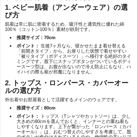
1. ベビー肌着（アンダーウェア）の選
び方
肌着は常に肌に密着するため、吸汗性と通気性に優れた綿
100％（コットン100％）素材が鉄則です。
推奨サイズ：70cm
ポイント：
生後7ヶ月なら、寝かせたまま着せ替える
「前開きタイプ」から、お座りした状態で着せやすい
「被りタイプ（ボディスーツ）」へ移行する絶好のタイ
ミングです。股下にスナップボタンがついているボディ
ースーツ型は、お腹が出ないので冷え防止にもなり、ハ
イハイの際も裾が邪魔になりません。
2. トップス・ロンパース・カバーオー
ルの選び方
外出着やお部屋着として活躍するメインのウェアです。
推奨サイズ：80cm
ポイント：
トップス（Tシャツやカットソー）は、少し
大きめの80cmを選んでおくと、インナーとの重ね着も
しやすくなります。上下が繋がった「ロンパース（カバ
ーオール）」は、おむつ替えのしやすさを考慮して、股
のボタンが色分けされているものや、伸縮性の高いリブ