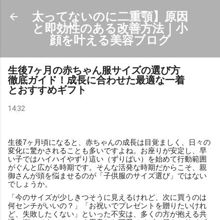
スキップしてメイン コンテンツに移動
太ってないのに二重顎】原因
と即効性のある改善方法｜小
顔を叶える美容ブログ
生後7ヶ月の赤ちゃん服サイズの選び方
徹底ガイド！成長に合わせた最適な一着
とおすすめギフト
14:32
生後7ヶ月頃になると、赤ちゃんの成長は目覚ましく、日々の
変化に驚かされることも多いですよね。お座りが安定し、早
い子ではハイハイやずり這い（ずりばい）を始めて行動範囲
がぐんと広がる時期です。そんな活発な時期だからこそ、親
御さんが頭を悩ませるのが「子供服のサイズ選び」ではない
でしょうか。
「今のサイズが少しきつそうに見えるけれど、次に買うのは
何センチがいいの？」「お祝いでプレゼントを贈りたいけれ
ど、失敗したくない」といった不安は、多くの方が抱える共