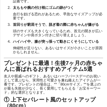
証拠です。
太ももや腕の付け根にゴムの跡がつく
血行を妨げる恐れがあるため、早急なサイズアップが必
要です。
首回りが窮屈そうで、脱ぎ着の際に赤ちゃんが嫌がる
頭のサイズも大きくなっているため、首元の開きが広い
デザインや肩ボタン付きに切り替えましょう。
ハイハイ中、膝が突っ張って動きにくそうにしている
伸縮性が足りない、あるいはサイズが小さいことが原因
かもしれません。
プレゼントに最適！生後7ヶ月の赤ちゃ
んに喜ばれるおすすめアイテム5選
友人や親戚へのギフト、あるいはハーフバースデーのお祝い
として選ぶなら、実用性と可愛さを兼ね備えたアイテムが一
番です。プレゼントの場合は、**「80cmサイズ」**を選ぶの
が最も失敗が少なく、長く愛用してもらえる「お宝キーワー
ド」的な選択となります。
① 上下セパレート風のセットアップ
（80cm）