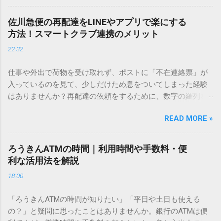
を使いますが、実はマウスで一画ずつ書くのは非効率です
し、似た漢字が多すぎて結局見つからないことも少なくあり
佐川急便の再配達をLINEやアプリで楽にする
ません。 そこで今回は、IMEパッドを使わずに、特定のコー
方法！スマートクラブ連携のメリット
ドを打ち込むだけで一瞬で旧字や外字、特殊記号を呼び出す
22:32
「文字コード入力」のテクニックを詳しく解説します。 この
方法をマスターすれば、もう難しい漢字の入力で手を止める
仕事や外出で荷物を受け取れず、ポストに「不在連絡票」が
必要はありません。 1. なぜ「変換」しても旧字・外字が出て
入っているのを見て、少しだけため息をついてしまった経験
こないのか？ そもそも、なぜ普通の変換で出てこない漢字が
はありませんか？再配達の依頼をするために、数字の羅列を
あるのでしょうか。その理由は、パソコンが文字を認識する
電話で打ち込んだり、ドライバーさんの手を煩わせてしまう
仕組みにあります。 日本のパソコンで一般的に使われる漢字
READ MORE »
ことに申し訳なさを感じたりすることもあるかもしれませ
は、JIS規格（日本産業規格）によって「第1水準」「第2水
ん。 「もっとスムーズに、自分のタイミングで受け取りた
準」といった形で整理されています。しかし、人名や地名に
い」 「わざわざ電話をかけずに、スマホ一つで完結させた
使われる非常に古い漢字（旧字）や、特定の組織だけで作ら
ろうきんATMの時間｜利用時間や手数料・便
い」 そんな願いを叶えてくれるのが、佐川急便の会員制サー
れた「外字」は、この一般的な変換リストに含まれていない
利な活用法を解説
ビス「スマートクラブ」と、LINEや公式アプリの連携です。
ことが多いのです。 そこで登場するのが「Unicode（ユニコ
18:00
これらを活用するだけで、再配達のストレスは驚くほど軽く
ード）」や「JISコード」といった 文字コード です。パソコ
なります。この記事では、忙しい毎日をサポートする便利な
ン上のすべての文字には、いわば「住所」のような番号が割
「ろうきんATMの時間が知りたい」「平日や土日も使える
受け取り術と、連携による具体的なメリットを徹底解説しま
り振られています。変換候補に出ない文字でも、この住所
の？」と疑問に思ったことはありませんか。銀行のATMは便
す。 佐川急便の再配達が劇的に変わる「スマートクラブ」と
（コード）を直接指定すれば、確実に呼び出すことができる