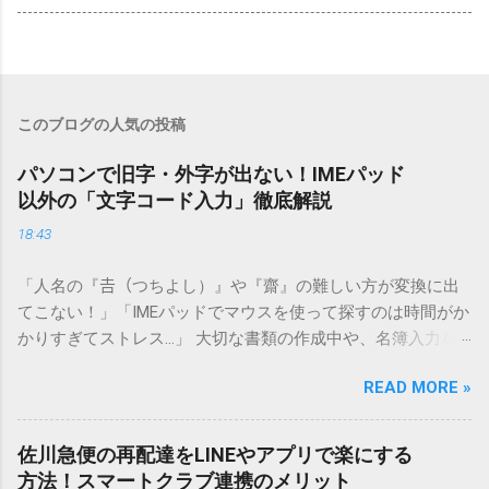
このブログの人気の投稿
パソコンで旧字・外字が出ない！IMEパッド
以外の「文字コード入力」徹底解説
18:43
「人名の『𠮷（つちよし）』や『齋』の難しい方が変換に出
てこない！」「IMEパッドでマウスを使って探すのは時間がか
かりすぎてストレス…」 大切な書類の作成中や、名簿入力を
しているときに、お目当ての漢字がサッと出てこないと焦っ
READ MORE »
てしまいますよね。多くの人が「IMEパッド（手書き入力）」
を使いますが、実はマウスで一画ずつ書くのは非効率です
し、似た漢字が多すぎて結局見つからないことも少なくあり
佐川急便の再配達をLINEやアプリで楽にする
ません。 そこで今回は、IMEパッドを使わずに、特定のコー
方法！スマートクラブ連携のメリット