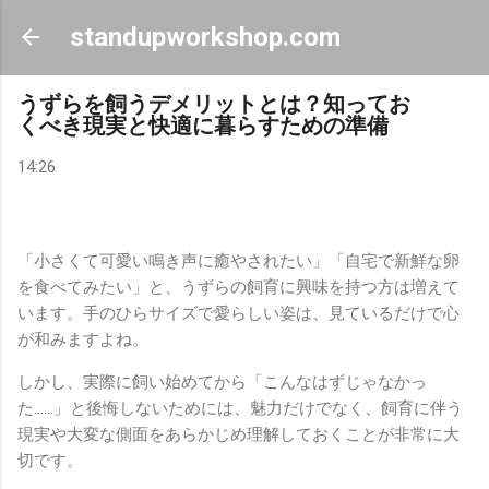
スキップしてメイン コンテンツに移動
standupworkshop.com
うずらを飼うデメリットとは？知ってお
くべき現実と快適に暮らすための準備
14:26
「小さくて可愛い鳴き声に癒やされたい」「自宅で新鮮な卵
を食べてみたい」と、うずらの飼育に興味を持つ方は増えて
います。手のひらサイズで愛らしい姿は、見ているだけで心
が和みますよね。
しかし、実際に飼い始めてから「こんなはずじゃなかっ
た……」と後悔しないためには、魅力だけでなく、飼育に伴う
現実や大変な側面をあらかじめ理解しておくことが非常に大
切です。