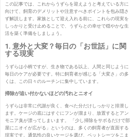
この記事では、これからうずらを迎えようと考えている方に
向けて、飼育のデメリットや注意すべきポイントを包み隠さ
ず解説します。家族として迎え入れる前に、これらの現実を
しっかりと受け止めることで、うずらとの幸せで穏やかな生
活を築く準備をしましょう。
1. 意外と大変？毎日の「お世話」に関
する現実
うずらは小柄ですが、生き物である以上、人間と同じように
毎日のケアが必要です。特に飼育者が感じる「大変さ」の多
くは、この日々のルーチンに集中しています。
掃除が追い付かないほどの汚れとニオイ
うずらは非常に代謝が良く、食べた分だけしっかりと排泄し
ます。ケージの底にはすぐにフンが溜まり、放置するとアン
モニア臭が漂ってしまいます。 「少し掃除をサボるだけで部
屋にニオイが広がる」というのは、多くの飼育者が直面する
現実です。通気性の良いケージを選び、ペットシーツをこま