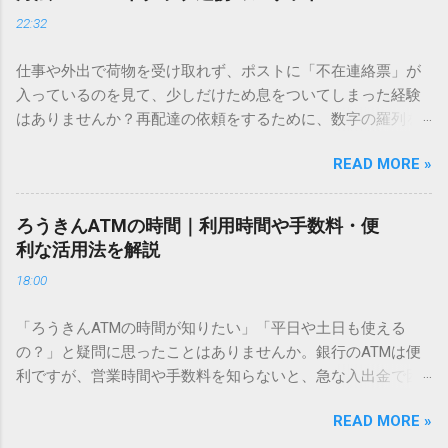
ドを打ち込むだけで一瞬で旧字や外字、特殊記号を呼び出す
22:32
「文字コード入力」のテクニックを詳しく解説します。 この
方法をマスターすれば、もう難しい漢字の入力で手を止める
仕事や外出で荷物を受け取れず、ポストに「不在連絡票」が
必要はありません。 1. なぜ「変換」しても旧字・外字が出て
入っているのを見て、少しだけため息をついてしまった経験
こないのか？ そもそも、なぜ普通の変換で出てこない漢字が
はありませんか？再配達の依頼をするために、数字の羅列を
あるのでしょうか。その理由は、パソコンが文字を認識する
電話で打ち込んだり、ドライバーさんの手を煩わせてしまう
仕組みにあります。 日本のパソコンで一般的に使われる漢字
READ MORE »
ことに申し訳なさを感じたりすることもあるかもしれませ
は、JIS規格（日本産業規格）によって「第1水準」「第2水
ん。 「もっとスムーズに、自分のタイミングで受け取りた
準」といった形で整理されています。しかし、人名や地名に
い」 「わざわざ電話をかけずに、スマホ一つで完結させた
使われる非常に古い漢字（旧字）や、特定の組織だけで作ら
ろうきんATMの時間｜利用時間や手数料・便
い」 そんな願いを叶えてくれるのが、佐川急便の会員制サー
れた「外字」は、この一般的な変換リストに含まれていない
利な活用法を解説
ビス「スマートクラブ」と、LINEや公式アプリの連携です。
ことが多いのです。 そこで登場するのが「Unicode（ユニコ
18:00
これらを活用するだけで、再配達のストレスは驚くほど軽く
ード）」や「JISコード」といった 文字コード です。パソコ
なります。この記事では、忙しい毎日をサポートする便利な
ン上のすべての文字には、いわば「住所」のような番号が割
「ろうきんATMの時間が知りたい」「平日や土日も使える
受け取り術と、連携による具体的なメリットを徹底解説しま
り振られています。変換候補に出ない文字でも、この住所
の？」と疑問に思ったことはありませんか。銀行のATMは便
す。 佐川急便の再配達が劇的に変わる「スマートクラブ」と
（コード）を直接指定すれば、確実に呼び出すことができる
利ですが、営業時間や手数料を知らないと、急な入出金で困
は？ まず押さえておきたいのが、佐川急便の個人向け無料会
のです。 2. Windows標準機能！文字コードで漢字を出す「16
ることもあります。この記事では、 ろうきん（労働金庫）の
員サービス「スマートクラブ」です。これは、荷物の配送状
進数入力」 最も汎用性が高く、特別なソフトも不要なのが
READ MORE »
ATM営業時間や利用の注意点、便利な活用法 を詳しく解説し
況をリアルタイムで管理するための基盤となるサービスで
「Unicode」を直接入力する方法です。Wordやメモ帳など、