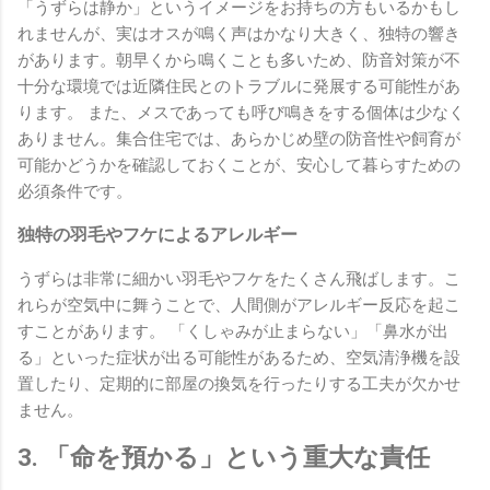
「うずらは静か」というイメージをお持ちの方もいるかもし
れませんが、実はオスが鳴く声はかなり大きく、独特の響き
があります。朝早くから鳴くことも多いため、防音対策が不
十分な環境では近隣住民とのトラブルに発展する可能性があ
ります。 また、メスであっても呼び鳴きをする個体は少なく
ありません。集合住宅では、あらかじめ壁の防音性や飼育が
可能かどうかを確認しておくことが、安心して暮らすための
必須条件です。
独特の羽毛やフケによるアレルギー
うずらは非常に細かい羽毛やフケをたくさん飛ばします。こ
れらが空気中に舞うことで、人間側がアレルギー反応を起こ
すことがあります。 「くしゃみが止まらない」「鼻水が出
る」といった症状が出る可能性があるため、空気清浄機を設
置したり、定期的に部屋の換気を行ったりする工夫が欠かせ
ません。
3. 「命を預かる」という重大な責任