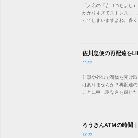
「人名の『𠮷（つちよし
かかりすぎてストレス…」
ってしまいますよね。多く
すし、似た漢字が多すぎて
ードを打ち込むだけで一瞬
この方法をマスターすれば
が出てこないのか？ そも
佐川急便の再配達をL
認識する仕組みにあります
22:32
準」「第2水準」といった
織だけで作られた「外字」
仕事や外出で荷物を受け取
「Unicode（ユニコー
はありませんか？再配達の
所」のような番号が割り振
ことに申し訳なさを感じた
び出すことができるのです。
い」 「わざわざ電話をか
ソフトも不要なのが「Uni
ビス「スマートクラブ」と
できます。 具体的な手順（U
なります。この記事では、
角」にする（※重要）。 **「
す。 佐川急便の再配達が
力した数字が、一瞬で対応する
ろうきんATMの時間
会員サービス「スマートク
です。Word上で「20BB7」
18:00
す。 以前はウェブサイト