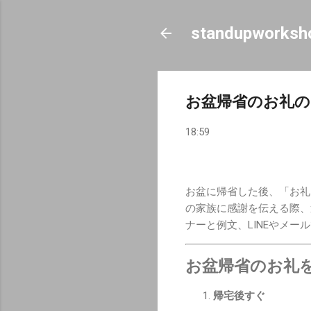
standupworksh
お盆帰省のお礼の
18:59
お盆に帰省した後、「お礼
の家族に感謝を伝える際、
ナーと例文、LINEやメー
お盆帰省のお礼
帰宅後すぐ