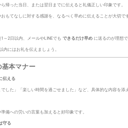
から帰った当日、または翌日までに伝えると礼儀正しい印象です。
やおもてなしに対する感謝を、なるべく早めに伝えることが大切で
1～2日以内、メールやLINEでも
できるだけ早め
に送るのが理想で
間以内にはお礼を伝えましょう。
の基本マナー
に伝える
までした」「楽しい時間を過ごせました」など、具体的な内容を添
や準備への労いの言葉も加えると好印象です。
は守る