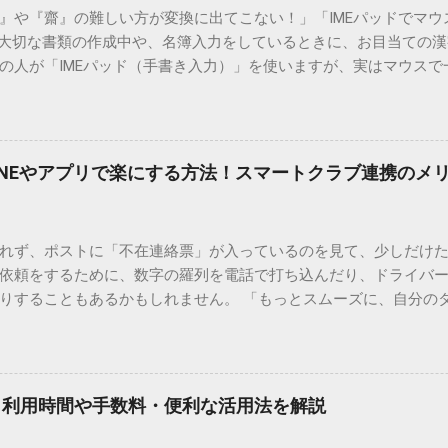
）』や『齋』の難しい方が変換に出てこない！」「IMEパッドでマ
 大切な書類の作成中や、名簿入力をしているときに、お目当ての
の人が「IMEパッド（手書き入力）」を使いますが、実はマウスで
結局見つからないことも少なくありません。 そこで今回は、IME
で旧字や外字、特殊記号を呼び出す「文字コード入力」のテクニ
、もう難しい漢字の入力で手を止める必要はありません。 1. なぜ
そも、なぜ普通の変換で出てこない漢字があるのでしょうか。その
INEやアプリで楽にする方法！スマートクラブ連携のメ
。 日本のパソコンで一般的に使われる漢字は、JIS規格（日本産業
形で整理されています。しかし、人名や地名に使われる非常に古い
は、この一般的な変換リストに含まれていないことが多いのです。
れず、ポストに「不在連絡票」が入っているのを見て、少しだけ
ド）」や「JISコード」といった 文字コード です。パソコン上のすべ
依頼をするために、数字の羅列を電話で打ち込んだり、ドライバ
られています。変換候補に出ない文字でも、この住所（コード）
りすることもあるかもしれません。 「もっとスムーズに、自分の
 2. Windows標準機能！文字コードで漢字を出す「16進数入力
けずに、スマホ一つで完結させたい」 そんな願いを叶えてくれるの
code」を直接入力する方法です。Wordやメモ帳など、多くのWind
、LINEや公式アプリの連携です。これらを活用するだけで、再配
nicode入力） 入力したい文字の「Unicode（例：20BB7）」
忙しい毎日をサポートする便利な受け取り術と、連携による具体
20BB7」**と入力する。 直後にキーボードの**[Alt]キーを押しな
劇的に変わる「スマートクラブ」とは？ まず押さえておきたいのが
漢字（例：𠮷）に変換されます。 注記： この方法は、特にMicros
｜利用時間や手数料・便利な活用法を解説
ラブ」です。これは、荷物の配送状況をリアルタイムで管理する
と打ってA...
を開いてログインする手間がありましたが、現在はLINEやアプリと