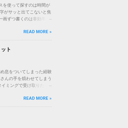
ウスを使って探すのは時間が
漢字がサッと出てこないと焦
一画ずつ書くのは非効率で
パッドを使わずに、特定のコ
READ MORE »
ックを詳しく解説します。
「変換」しても旧字・外字
理由は、パソコンが文字を
リット
規格）によって「第1水
漢字（旧字）や、特定の組
 そこで登場するのが
ため息をついてしまった経験
ての文字には、いわば「住
ーさんの手を煩わせてしまう
を直接指定すれば、確実に呼
タイミングで受け取りた
」 最も汎用性が高く、特別な
が、佐川急便の会員制サー
owsアプリケーションで使用
READ MORE »
達のストレスは驚くほど軽く
を把握する。 入力モードを「半
的なメリットを徹底解説しま
がら[X]キー**を押す。 入
、佐川急便の個人向け無料
oft Wordで非常に強力
ための基盤となるサービスで
紐付けることで、その利便