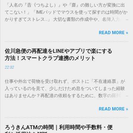
「人名の『𠮷（つちよし）』や『齋』の難しい方が変換に出
てこない！」「IMEパッドでマウスを使って探すのは時間がか
かりすぎてストレス…」 大切な書類の作成中や、名簿入力を
しているときに、お目当ての漢字がサッと出てこないと焦っ
READ MORE »
てしまいますよね。多くの人が「IMEパッド（手書き入力）」
を使いますが、実はマウスで一画ずつ書くのは非効率です
し、似た漢字が多すぎて結局見つからないことも少なくあり
佐川急便の再配達をLINEやアプリで楽にする
ません。 そこで今回は、IMEパッドを使わずに、特定のコー
方法！スマートクラブ連携のメリット
ドを打ち込むだけで一瞬で旧字や外字、特殊記号を呼び出す
22:32
「文字コード入力」のテクニックを詳しく解説します。 この
方法をマスターすれば、もう難しい漢字の入力で手を止める
仕事や外出で荷物を受け取れず、ポストに「不在連絡票」が
必要はありません。 1. なぜ「変換」しても旧字・外字が出て
入っているのを見て、少しだけため息をついてしまった経験
こないのか？ そもそも、なぜ普通の変換で出てこない漢字が
はありませんか？再配達の依頼をするために、数字の羅列を
あるのでしょうか。その理由は、パソコンが文字を認識する
電話で打ち込んだり、ドライバーさんの手を煩わせてしまう
仕組みにあります。 日本のパソコンで一般的に使われる漢字
READ MORE »
ことに申し訳なさを感じたりすることもあるかもしれませ
は、JIS規格（日本産業規格）によって「第1水準」「第2水
ん。 「もっとスムーズに、自分のタイミングで受け取りた
準」といった形で整理されています。しかし、人名や地名に
い」 「わざわざ電話をかけずに、スマホ一つで完結させた
使われる非常に古い漢字（旧字）や、特定の組織だけで作ら
ろうきんATMの時間｜利用時間や手数料・便
い」 そんな願いを叶えてくれるのが、佐川急便の会員制サー