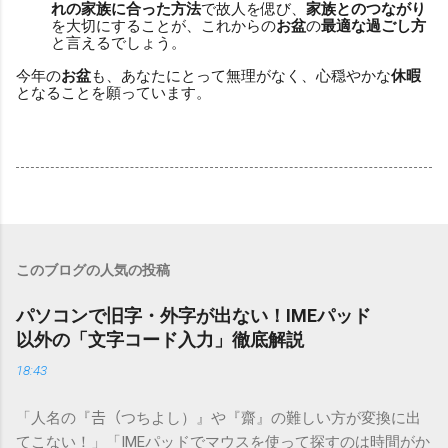
れの家族に合った方法
で故人を偲び、
家族とのつながり
を大切にすることが、これからの
お盆
の
最適な過ごし方
と言えるでしょう。
今年の
お盆
も、あなたにとって無理がなく、心穏やかな
休暇
となることを願っています。
このブログの人気の投稿
パソコンで旧字・外字が出ない！IMEパッド
以外の「文字コード入力」徹底解説
18:43
「人名の『𠮷（つちよし）』や『齋』の難しい方が変換に出
てこない！」「IMEパッドでマウスを使って探すのは時間がか