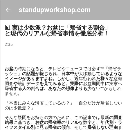
スキップしてメイン コンテンツに移動
standupworkshop.com
📊 実は少数派？お盆に「帰省する割合」
と現代のリアルな帰省事情を徹底分析！
2:35
お盆
の時期になると、テレビやニュースでは必ず**「帰省ラ
ッシュ」
の話題が報じられ、日本中が
大移動
しているような
イメージがありますよね。しかし、近年行われた様々な
意識
調査
や
統計データ
を見てみると、実際に
お盆期間中
に
実家へ
帰省
する人の
割合
は、あなたの想像よりも
少ない**かもしれ
ません。
「本当にみんな帰省しているの？」「自分だけが帰省しない
のは少数派？」
そんな疑問をお持ちの方のために、この記事では最新の
調査
結果
に基づき、
お盆の帰省率
の
リアル
な数字と、
年代別・ラ
イフスタイル別
に見る
帰省の傾向
、そして
帰省しない理由
ま