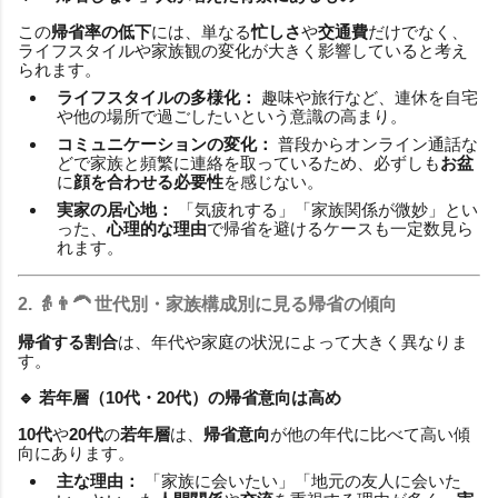
この
帰省率の低下
には、単なる
忙しさ
や
交通費
だけでなく、
ライフスタイルや家族観の変化が大きく影響していると考え
られます。
ライフスタイルの多様化：
趣味や旅行など、連休を自宅
や他の場所で過ごしたいという意識の高まり。
コミュニケーションの変化：
普段からオンライン通話な
どで家族と頻繁に連絡を取っているため、必ずしも
お盆
に
顔を合わせる必要性
を感じない。
実家の居心地：
「気疲れする」「家族関係が微妙」とい
った、
心理的な理由
で帰省を避けるケースも一定数見ら
れます。
2. 👵👨‍🦱 世代別・家族構成別に見る
帰省の傾向
帰省する割合
は、年代や家庭の状況によって大きく異なりま
す。
🔹 若年層（10代・20代）の
帰省意向
は高め
10代
や
20代
の
若年層
は、
帰省意向
が他の年代に比べて高い傾
向にあります。
主な理由：
「家族に会いたい」「地元の友人に会いた