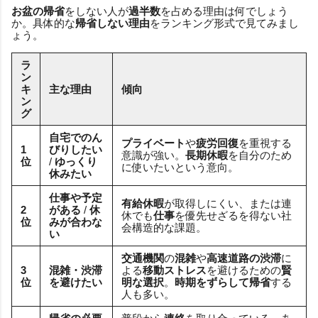
お盆の帰省
をしない人が
過半数
を占める理由は何でしょう
か。具体的な
帰省しない理由
をランキング形式で見てみまし
ょう。
ラ
ン
キ
主な理由
傾向
ン
グ
自宅でのん
プライベート
や
疲労回復
を重視する
1
びりしたい
意識が強い。
長期休暇
を自分のため
位
/
ゆっくり
に使いたいという意向。
休みたい
仕事や予定
有給休暇
が取得しにくい、または連
2
がある
/
休
休でも
仕事
を優先せざるを得ない社
位
みが合わな
会構造的な課題。
い
交通機関
の
混雑
や
高速道路の渋滞
に
3
混雑・渋滞
よる
移動ストレス
を避けるための
賢
位
を避けたい
明な選択
。
時期をずらして帰省
する
人も多い。