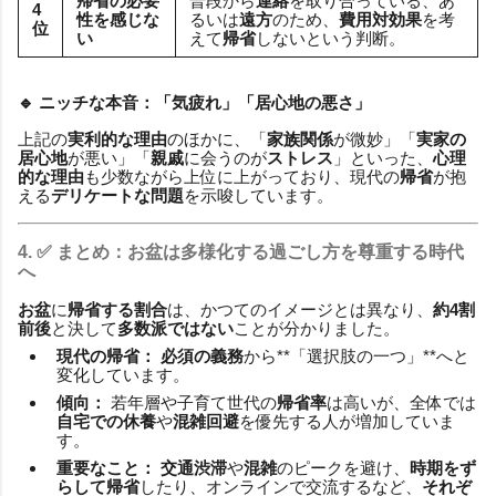
帰省の必要
普段から
連絡
を取り合っている、あ
4
性を感じな
るいは
遠方
のため、
費用対効果
を考
位
い
えて
帰省
しないという判断。
🔹
ニッチな本音：「気疲れ」「居心地の悪さ」
上記の
実利的な理由
のほかに、「
家族関係
が微妙」「
実家の
居心地
が悪い」「
親戚
に会うのが
ストレス
」といった、
心理
的な理由
も少数ながら上位に上がっており、現代の
帰省
が抱
える
デリケートな問題
を示唆しています。
4. ✅ まとめ：
お盆
は多様化する
過ごし方
を尊重する時代
へ
お盆
に
帰省する割合
は、かつてのイメージとは異なり、
約4割
前後
と決して
多数派ではない
ことが分かりました。
現代の帰省：
必須の義務
から**「選択肢の一つ」**へと
変化しています。
傾向：
若年層や子育て世代の
帰省率
は高いが、全体では
自宅での休養
や
混雑回避
を優先する人が増加していま
す。
重要なこと：
交通渋滞
や
混雑
のピークを避け、
時期をず
らして帰省
したり、オンラインで交流するなど、
それぞ