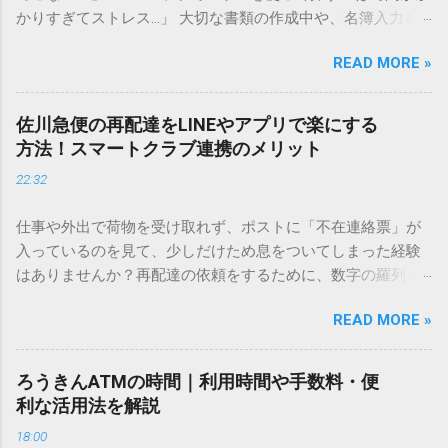
かりすぎてストレス…」 大切な書類の作成中や、名簿入力を
しているときに、お目当ての漢字がサッと出てこないと焦っ
READ MORE »
てしまいますよね。多くの人が「IMEパッド（手書き入力）」
を使いますが、実はマウスで一画ずつ書くのは非効率です
し、似た漢字が多すぎて結局見つからないことも少なくあり
佐川急便の再配達をLINEやアプリで楽にする
ません。 そこで今回は、IMEパッドを使わずに、特定のコー
方法！スマートクラブ連携のメリット
ドを打ち込むだけで一瞬で旧字や外字、特殊記号を呼び出す
22:32
「文字コード入力」のテクニックを詳しく解説します。 この
方法をマスターすれば、もう難しい漢字の入力で手を止める
仕事や外出で荷物を受け取れず、ポストに「不在連絡票」が
必要はありません。 1. なぜ「変換」しても旧字・外字が出て
入っているのを見て、少しだけため息をついてしまった経験
こないのか？ そもそも、なぜ普通の変換で出てこない漢字が
はありませんか？再配達の依頼をするために、数字の羅列を
あるのでしょうか。その理由は、パソコンが文字を認識する
電話で打ち込んだり、ドライバーさんの手を煩わせてしまう
仕組みにあります。 日本のパソコンで一般的に使われる漢字
READ MORE »
ことに申し訳なさを感じたりすることもあるかもしれませ
は、JIS規格（日本産業規格）によって「第1水準」「第2水
ん。 「もっとスムーズに、自分のタイミングで受け取りた
準」といった形で整理されています。しかし、人名や地名に
い」 「わざわざ電話をかけずに、スマホ一つで完結させた
使われる非常に古い漢字（旧字）や、特定の組織だけで作ら
ろうきんATMの時間｜利用時間や手数料・便
い」 そんな願いを叶えてくれるのが、佐川急便の会員制サー
れた「外字」は、この一般的な変換リストに含まれていない
利な活用法を解説
ビス「スマートクラブ」と、LINEや公式アプリの連携です。
ことが多いのです。 そこで登場するのが「Unicode（ユニコ
18:00
これらを活用するだけで、再配達のストレスは驚くほど軽く