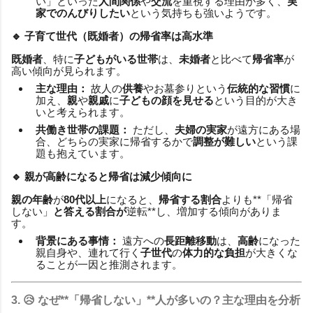
い」といった
人間関係
や
交流
を重視する理由が多く、
実
家でのんびりしたい
という気持ちも強いようです。
🔹 子育て世代（既婚者）の
帰省率
は高水準
既婚者
、特に
子どもがいる世帯
は、
未婚者
と比べて
帰省率
が
高い傾向が見られます。
主な理由：
故人の
供養
やお墓参りという
伝統的な習慣
に
加え、
親
や
親戚
に
子どもの顔を見せる
という目的が大き
いと考えられます。
共働き世帯の課題：
ただし、
夫婦の実家
が遠方にある場
合、どちらの実家に帰省するかで
調整が難しい
という課
題も抱えています。
🔹 親が高齢になると
帰省
は減少傾向に
親の年齢
が
80代以上
になると、
帰省する割合
よりも**「帰省
しない」
と答える割合が
逆転**し、増加する傾向がありま
す。
背景にある事情：
遠方への
長距離移動
は、
高齢
になった
親自身や、連れて行く
子世代
の
体力的な負担
が大きくな
ることが一因と推測されます。
3. 😥 なぜ**「帰省しない」**人が多いの？主な理由を分析