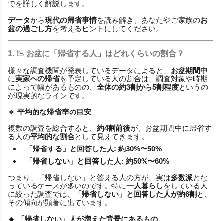
でを詳しく解説します。
データ
から
現代の帰省事情
を読み解き、あなたやご家族の
お
盆の過ごし方
を考えるヒントにしてください。
1. 📉 お盆に「帰省する人」はどれくらいの割合？
様々な調査機関が発表しているデータによると、
お盆期間中
に
実家への帰省
を予定している人の割合は、調査対象や時期
によって幅があるものの、
全体の約3割から5割程度
というの
が現実的なラインです。
🔹
平均的な帰省率の目安
複数の調査を総合すると、
約4割前後
が、お盆期間中に帰省す
る人の
平均的な割合
として見えてきます。
「帰省する」と回答した人:
約30%〜50%
「帰省しない」と回答した人:
約50%〜60%
つまり、「帰省しない」と答える人の方が、実は
多数派
とな
っているケースが多いのです。特に
一人暮らし
をしている人
に絞った調査では、
「帰省しない」
と回答した人が
約6割
と、
その傾向が顕著に出ています。
🔹 「帰省しない」人が増えた背景にあるもの