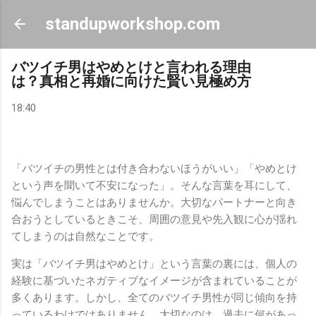
スキップしてメイン コンテンツに移動
standupworkshop.com
バツイチ男はやめとけと言われる理由
は？真相と再婚に向けた賢い見極め方
18:40
「バツイチの男性とは付き合わないほうがいい」「やめとけ
という声を聞いて不安になった」。そんな言葉を耳にして、
悩んでしまうことはありませんか。大切なパートナーと向き
合おうとしているときこそ、周囲の意見や先入観に心が揺れ
てしまうのは自然なことです。
実は「バツイチ男はやめとけ」という言葉の裏には、個人の
経験に基づいたネガティブなイメージが含まれていることが
多くあります。しかし、全てのバツイチ男性が同じ傾向を持
っているわけではありません。大切なのは、過去に何があっ