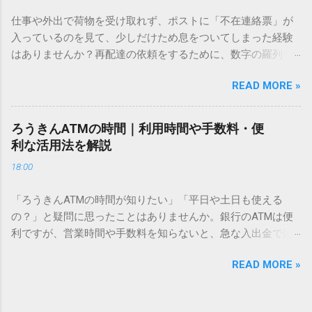
方法をマスターすれば、もう難しい漢字の入力で手を止める
仕事や外出で荷物を受け取れず、ポストに「不在連絡票」が
必要はありません。 1. なぜ「変換」しても旧字・外字が出て
入っているのを見て、少しだけため息をついてしまった経験
こないのか？ そもそも、なぜ普通の変換で出てこない漢字が
はありませんか？再配達の依頼をするために、数字の羅列を
あるのでしょうか。その理由は、パソコンが文字を認識する
電話で打ち込んだり、ドライバーさんの手を煩わせてしまう
仕組みにあります。 日本のパソコンで一般的に使われる漢字
READ MORE »
ことに申し訳なさを感じたりすることもあるかもしれませ
は、JIS規格（日本産業規格）によって「第1水準」「第2水
ん。 「もっとスムーズに、自分のタイミングで受け取りた
準」といった形で整理されています。しかし、人名や地名に
い」 「わざわざ電話をかけずに、スマホ一つで完結させた
使われる非常に古い漢字（旧字）や、特定の組織だけで作ら
ろうきんATMの時間｜利用時間や手数料・便
い」 そんな願いを叶えてくれるのが、佐川急便の会員制サー
れた「外字」は、この一般的な変換リストに含まれていない
利な活用法を解説
ビス「スマートクラブ」と、LINEや公式アプリの連携です。
ことが多いのです。 そこで登場するのが「Unicode（ユニコ
18:00
これらを活用するだけで、再配達のストレスは驚くほど軽く
ード）」や「JISコード」といった 文字コード です。パソコ
なります。この記事では、忙しい毎日をサポートする便利な
ン上のすべての文字には、いわば「住所」のような番号が割
「ろうきんATMの時間が知りたい」「平日や土日も使える
受け取り術と、連携による具体的なメリットを徹底解説しま
り振られています。変換候補に出ない文字でも、この住所
の？」と疑問に思ったことはありませんか。銀行のATMは便
す。 佐川急便の再配達が劇的に変わる「スマートクラブ」と
（コード）を直接指定すれば、確実に呼び出すことができる
利ですが、営業時間や手数料を知らないと、急な入出金で困
は？ まず押さえておきたいのが、佐川急便の個人向け無料会
のです。 2. Windows標準機能！文字コードで漢字を出す「16
ることもあります。この記事では、 ろうきん（労働金庫）の
員サービス「スマートクラブ」です。これは、荷物の配送状
進数入力」 最も汎用性が高く、特別なソフトも不要なのが
READ MORE »
ATM営業時間や利用の注意点、便利な活用法 を詳しく解説し
況をリアルタイムで管理するための基盤となるサービスで
「Unicode」を直接入力する方法です。Wordやメモ帳など、
ます。 1. ろうきんATMの基本営業時間 ろうきんATMは、利用
す。 以前はウェブサイトを開いてログインする手間がありま
多くのWindowsアプリケーションで使用できます。 具体的な
する場所によって時間が異なりますが、一般的には次の通り
したが、現在はLINEやアプリと紐付けることで、その利便性
手順（Unicode入力） 入力したい文字の「Unicode（例：