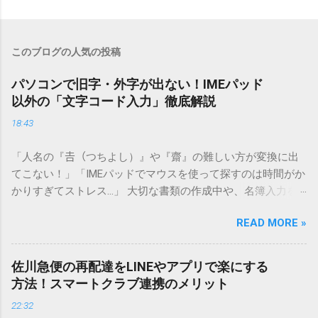
このブログの人気の投稿
パソコンで旧字・外字が出ない！IMEパッド
以外の「文字コード入力」徹底解説
18:43
「人名の『𠮷（つちよし）』や『齋』の難しい方が変換に出
てこない！」「IMEパッドでマウスを使って探すのは時間がか
かりすぎてストレス…」 大切な書類の作成中や、名簿入力を
しているときに、お目当ての漢字がサッと出てこないと焦っ
READ MORE »
てしまいますよね。多くの人が「IMEパッド（手書き入力）」
を使いますが、実はマウスで一画ずつ書くのは非効率です
し、似た漢字が多すぎて結局見つからないことも少なくあり
佐川急便の再配達をLINEやアプリで楽にする
ません。 そこで今回は、IMEパッドを使わずに、特定のコー
方法！スマートクラブ連携のメリット
ドを打ち込むだけで一瞬で旧字や外字、特殊記号を呼び出す
22:32
「文字コード入力」のテクニックを詳しく解説します。 この