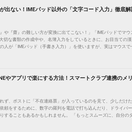
が出ない！IMEパッド以外の「文字コード入力」徹底解
）』や『齋』の難しい方が変換に出てこない！」「IMEパッドでマ
 大切な書類の作成中や、名簿入力をしているときに、お目当ての
の人が「IMEパッド（手書き入力）」を使いますが、実はマウスで
結局見つからないことも少なくありません。 そこで今回は、IME
で旧字や外字、特殊記号を呼び出す「文字コード入力」のテクニ
、もう難しい漢字の入力で手を止める必要はありません。 1. なぜ
そも、なぜ普通の変換で出てこない漢字があるのでしょうか。その
INEやアプリで楽にする方法！スマートクラブ連携のメ
。 日本のパソコンで一般的に使われる漢字は、JIS規格（日本産業
形で整理されています。しかし、人名や地名に使われる非常に古い
は、この一般的な変換リストに含まれていないことが多いのです。
れず、ポストに「不在連絡票」が入っているのを見て、少しだけ
ド）」や「JISコード」といった 文字コード です。パソコン上のすべ
依頼をするために、数字の羅列を電話で打ち込んだり、ドライバ
られています。変換候補に出ない文字でも、この住所（コード）
りすることもあるかもしれません。 「もっとスムーズに、自分の
 2. Windows標準機能！文字コードで漢字を出す「16進数入力
けずに、スマホ一つで完結させたい」 そんな願いを叶えてくれるの
code」を直接入力する方法です。Wordやメモ帳など、多くのWind
、LINEや公式アプリの連携です。これらを活用するだけで、再配
nicode入力） 入力したい文字の「Unicode（例：20BB7）」