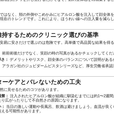
ではなく、頬の外側やこめかみにヒアルロン酸を注入して顔全体
現在のトレンドです。これにより、ほうれい線への注入量を減ら
を維持するためのクリニック選びの基準
安易に安さだけで選ぶのは危険です。高単価で高品質な結果を得
：
術前術後だけでなく、笑顔の時の写真があるかチェックしてくだ
寧さ：
デメリットやリスク、顔全体のバランスについて説明がある
：
アラガン社のジュビダームビスタシリーズなど、厚生労働省承認
フターケアとバレないための工夫
然に見せるためのコツがあります。
厳禁：
注入されたヒアルロン酸が組織に馴染むまでには約1〜2週間
たり広がったりして不自然さの原因になります。
い：
当日の激しい運動や長風呂、飲酒は避けましょう。血流が良く
与える可能性があります。