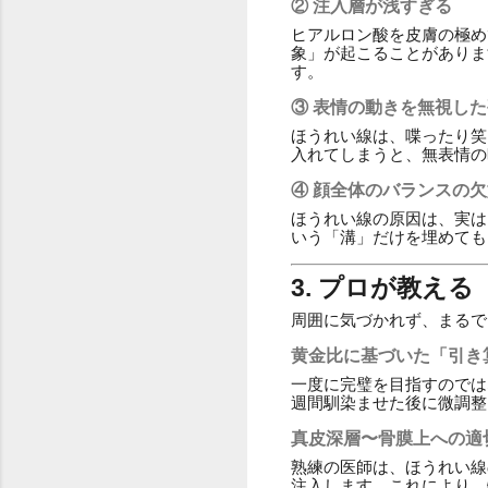
② 注入層が浅すぎる
ヒアルロン酸を皮膚の極め
象」が起こることがありま
す。
③ 表情の動きを無視し
ほうれい線は、喋ったり笑
入れてしまうと、無表情の
④ 顔全体のバランスの欠
ほうれい線の原因は、実は
いう「溝」だけを埋めても
3. プロが教え
周囲に気づかれず、まるで
黄金比に基づいた「引き
一度に完璧を目指すのでは
週間馴染ませた後に微調整
真皮深層〜骨膜上への適
熟練の医師は、ほうれい線
注入します。これにより、