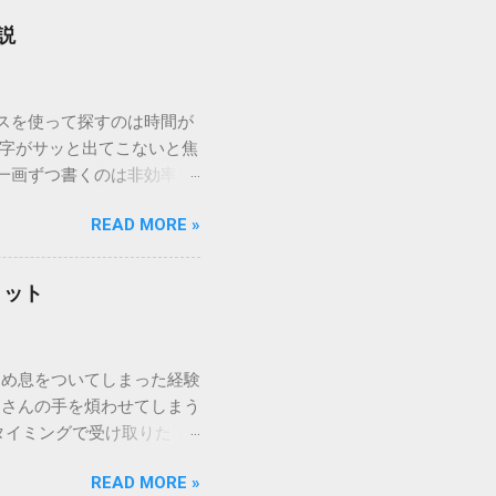
説
ウスを使って探すのは時間が
漢字がサッと出てこないと焦
一画ずつ書くのは非効率で
パッドを使わずに、特定のコ
READ MORE »
ックを詳しく解説します。
「変換」しても旧字・外字
理由は、パソコンが文字を
リット
規格）によって「第1水
漢字（旧字）や、特定の組
 そこで登場するのが
ため息をついてしまった経験
ての文字には、いわば「住
ーさんの手を煩わせてしまう
を直接指定すれば、確実に呼
タイミングで受け取りた
」 最も汎用性が高く、特別な
が、佐川急便の会員制サー
owsアプリケーションで使用
READ MORE »
達のストレスは驚くほど軽く
を把握する。 入力モードを「半