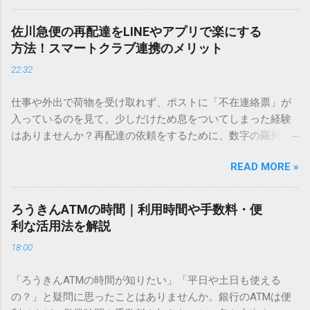
を使いますが、実はマウスで一画ずつ書くのは非効率です
し、似た漢字が多すぎて結局見つからないことも少なくあり
佐川急便の再配達をLINEやアプリで楽にする
ません。 そこで今回は、IMEパッドを使わずに、特定のコー
方法！スマートクラブ連携のメリット
ドを打ち込むだけで一瞬で旧字や外字、特殊記号を呼び出す
22:32
「文字コード入力」のテクニックを詳しく解説します。 この
方法をマスターすれば、もう難しい漢字の入力で手を止める
仕事や外出で荷物を受け取れず、ポストに「不在連絡票」が
必要はありません。 1. なぜ「変換」しても旧字・外字が出て
入っているのを見て、少しだけため息をついてしまった経験
こないのか？ そもそも、なぜ普通の変換で出てこない漢字が
はありませんか？再配達の依頼をするために、数字の羅列を
あるのでしょうか。その理由は、パソコンが文字を認識する
電話で打ち込んだり、ドライバーさんの手を煩わせてしまう
仕組みにあります。 日本のパソコンで一般的に使われる漢字
READ MORE »
ことに申し訳なさを感じたりすることもあるかもしれませ
は、JIS規格（日本産業規格）によって「第1水準」「第2水
ん。 「もっとスムーズに、自分のタイミングで受け取りた
準」といった形で整理されています。しかし、人名や地名に
い」 「わざわざ電話をかけずに、スマホ一つで完結させた
使われる非常に古い漢字（旧字）や、特定の組織だけで作ら
ろうきんATMの時間｜利用時間や手数料・便
い」 そんな願いを叶えてくれるのが、佐川急便の会員制サー
れた「外字」は、この一般的な変換リストに含まれていない
利な活用法を解説
ビス「スマートクラブ」と、LINEや公式アプリの連携です。
ことが多いのです。 そこで登場するのが「Unicode（ユニコ
18:00
これらを活用するだけで、再配達のストレスは驚くほど軽く
ード）」や「JISコード」といった 文字コード です。パソコ
なります。この記事では、忙しい毎日をサポートする便利な
ン上のすべての文字には、いわば「住所」のような番号が割
「ろうきんATMの時間が知りたい」「平日や土日も使える
受け取り術と、連携による具体的なメリットを徹底解説しま
り振られています。変換候補に出ない文字でも、この住所
の？」と疑問に思ったことはありませんか。銀行のATMは便
す。 佐川急便の再配達が劇的に変わる「スマートクラブ」と
（コード）を直接指定すれば、確実に呼び出すことができる