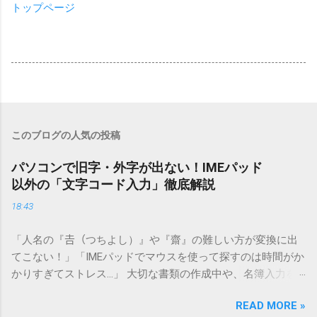
トップページ
このブログの人気の投稿
パソコンで旧字・外字が出ない！IMEパッド
以外の「文字コード入力」徹底解説
18:43
「人名の『𠮷（つちよし）』や『齋』の難しい方が変換に出
てこない！」「IMEパッドでマウスを使って探すのは時間がか
かりすぎてストレス…」 大切な書類の作成中や、名簿入力を
しているときに、お目当ての漢字がサッと出てこないと焦っ
READ MORE »
てしまいますよね。多くの人が「IMEパッド（手書き入力）」