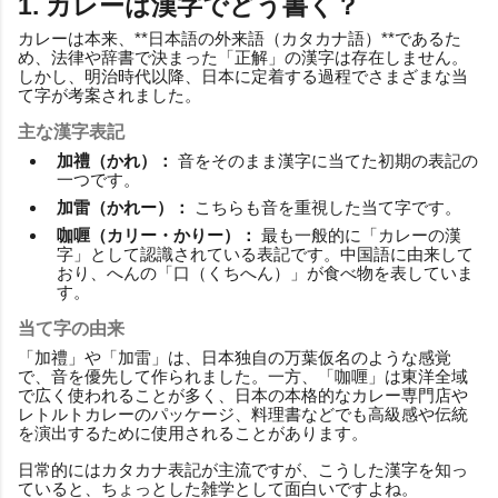
1. カレーは漢字でどう書く？
カレーは本来、**日本語の外来語（カタカナ語）**であるた
め、法律や辞書で決まった「正解」の漢字は存在しません。
しかし、明治時代以降、日本に定着する過程でさまざまな当
て字が考案されました。
主な漢字表記
加禮（かれ）：
音をそのまま漢字に当てた初期の表記の
一つです。
加雷（かれー）：
こちらも音を重視した当て字です。
咖喱（カリー・かりー）：
最も一般的に「カレーの漢
字」として認識されている表記です。中国語に由来して
おり、へんの「口（くちへん）」が食べ物を表していま
す。
当て字の由来
「加禮」や「加雷」は、日本独自の万葉仮名のような感覚
で、音を優先して作られました。一方、「咖喱」は東洋全域
で広く使われることが多く、日本の本格的なカレー専門店や
レトルトカレーのパッケージ、料理書などでも高級感や伝統
を演出するために使用されることがあります。
日常的にはカタカナ表記が主流ですが、こうした漢字を知っ
ていると、ちょっとした雑学として面白いですよね。