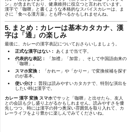
ン」が含まれており、健康維持に役立つと言われています。
漢字で「咖喱」と書くような本格的なスパイスカレーは、ま
さに「食べる漢方薬」とも呼べるかもしれませんね。
5. まとめ：カレーは基本カタカナ、漢
字は「通」の楽しみ
最後に、カレーの漢字表記についておさらいしましょう。
正式な漢字はない：
あくまで当て字。
代表的な表記：
「加禮」「加雷」、そして中国語由来の
「咖喱」。
スマホ変換：
「かれー」や「かりー」で変換候補を探す
のが基本。
使い分け：
普段は読みやすいカタカナで、特別な演出を
したい時は漢字で。
カレー 漢字 変換 スマホ
でサッと「咖喱」と出せたら、友人
との会話も少し盛り上がるかもしれません。読みやすさを優
先しつつ、時には漢字の持つ奥深い雰囲気を取り入れて、カ
レーライフをより豊かに楽しんでみてくださいね。