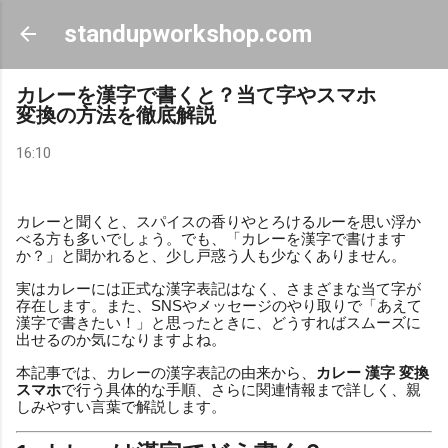
スキップしてメイン コンテンツに移動
standupworkshop.com
カレーを漢字で書くと？当て字やスマホ
変換の方法を徹底解説
16:10
カレーと聞くと、スパイスの香りやとろけるルーを思い浮か
べる方も多いでしょう。でも、「カレーを漢字で書けます
か？」と聞かれると、少し戸惑う人も少なくありません。
実はカレーには正式な漢字表記はなく、さまざまな当て字が
存在します。また、SNSやメッセージのやり取りで「あえて
漢字で書きたい！」と思ったときに、どうすればスムーズに
出せるのか気になりますよね。
本記事では、カレーの漢字表記の由来から、
カレー 漢字 変換
スマホ
で行う具体的な手順、さらに関連情報まで詳しく、親
しみやすい言葉で解説します。