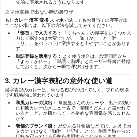
先的に表示されるようになります。
スマホ変換で出ない時の裏ワザ
もし
カレー 漢字 変換 スマホ
で試してもお目当ての漢字が出
てこない場合は、以下の方法を試してみてください。
「部首」で入力する：
「くちへん」の漢字をいくつか入
力して探すのは大変ですが、「咖（か）」と「喱
（り）」をバラバラに変換すると出やすいことがありま
す。
単語登録を活用する：
よく使う場合は、設定画面から
「よみ：かれー」「単語：咖喱」とユーザー辞書に登録
しておくと、次から一瞬で呼び出せます。
3. カレー漢字表記の意外な使い道
漢字表記のカレーは、単なる遊び心だけでなく、プロの現場
でも戦略的に使われています。
和風カレーの演出：
蕎麦屋さんのカレーや、出汁の効い
た和風カレーのメニュー表で「咖喱うどん」と書かれて
いると、どこか懐かしく、本格的な雰囲気を感じません
か？
老舗のブランド感：
歴史ある洋食店などでは、あえてカ
タカナではなく「咖喱」と記すことで、創業当時からの
伝統を守っている姿勢を表現することがあります。