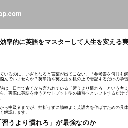
スキップしてメイン コンテンツに移動
op.com
効率的に英語をマスターして人生を変える実
ているのに、いざとなると言葉が出てこない」「参考書を何冊も
悩んでいませんか？英単語や英文法を机の上で暗記するだけの学
訣は、日本で古くから言われている「習うより慣れろ」という考
ら、実際に英語を使うアウトプット型の練習へとシフトするだけ
。
から中級者までが、挫折せずに効率よく英語力を伸ばすための具
く解説します。
「習うより慣れろ」が最強なのか