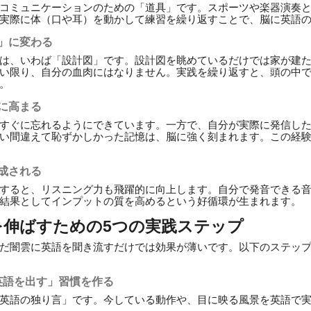
コミュニケーションのための「道具」です。スポーツや楽器演奏
実際に体（口や耳）を動かして練習を繰り返すことで、脳に英語
ル」に変わる
は、いわば「設計図」です。設計図を眺めているだけでは家が建
い限り、自分の血肉にはなりません。実践を繰り返すと、頭の中
。
的に高まる
すぐに忘れるようにできています。一方で、自分が実際に発信し
い間違えて恥ずかしかった記憶は、脳に強く刻まれます。この経
形成される
すると、リスニング力も飛躍的に向上します。自分で発音できる
結果としてインプットの質を高めるという好循環が生まれます。
を伸ばすための5つの実践ステップ
だ闇雲に英語を聞き流すだけでは効果が薄いです。以下のステッ
英語を出す」習慣を作る
英語の独り言」です。今している動作や、目に映る風景を英語で