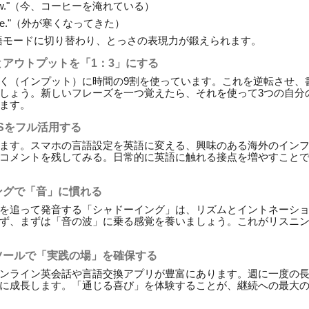
ffee now."（今、コーヒーを淹れている）
d outside."（外が寒くなってきた）
語モードに切り替わり、とっさの表現力が鍛えられます。
とアウトプットを「1：3」にする
く（インプット）に時間の9割を使っています。これを逆転させ、
しょう。新しいフレーズを一つ覚えたら、それを使って3つの自分
ます。
Sをフル活用する
ます。スマホの言語設定を英語に変える、興味のある海外のイン
コメントを残してみる。日常的に英語に触れる接点を増やすこと
ングで「音」に慣れる
を追って発音する「シャドーイング」は、リズムとイントネーシ
ず、まずは「音の波」に乗る感覚を養いましょう。これがリスニ
ツールで「実践の場」を確保する
ンライン英会話や言語交換アプリが豊富にあります。週に一度の長
に成長します。「通じる喜び」を体験することが、継続への最大