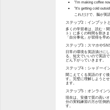
"I'm making co
"It's getting col
これだけで、脳が英
ステップ2：インプット
多くの学習者は、読む・聞
ト）に多くの時間を割きま
「自分事化」が習得を早め
ステップ3：スマホやSN
日常の環境を英語漬けにし
る、短文でいいので英語で
どん下がっていきます。
ステップ4：シャドーイ
聞こえてくる英語のすぐ後
す。完璧に理解しようとせ
ます。
ステップ5：オンライン
現在は、安価で質の高いオ
分の実戦練習の方が圧倒的
す。