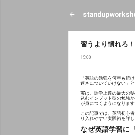
standupworksh
習うより慣れろ！
15:00
「英語の勉強を何年も続け
速さについていけない」と
実は、語学上達の最大の秘
込むインプット型の勉強か
が身につくようになります
この記事では、英語初心者
り入れやすい実践術を詳し
なぜ英語学習に