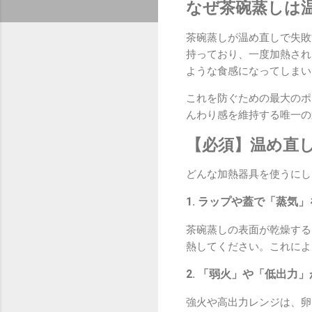
なぜ茶碗蒸しは
茶碗蒸しが温め直しで失敗
持っており、一度加熱され
ような食感になってしまい
これを防ぐための最大のポ
んわり感を維持する唯一の
【必須】温め直
どんな加熱器具を使うにし
1. ラップや蓋で「蒸気
茶碗蒸しの表面が乾燥する
熱してください。これによ
2. 「弱火」や「低出力
強火や高出力レンジは、卵