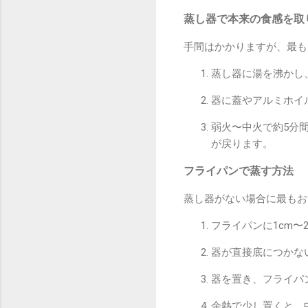
蒸し器で本来の食感を取
手間はかかりますが、最も
蒸し器に湯を沸かし
器に蓋やアルミホイ
弱火〜中火で約5分
が戻ります。
フライパンで蒸す方法
蒸し器がない場合に最もお
フライパンに1cm〜
器が直接底につかな
器を置き、フライパ
余熱で少し置くと、