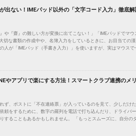
が出ない！IMEパッド以外の「文字コード入力」徹底解
）』や『齋』の難しい方が変換に出てこない！」「IMEパッドでマ
 大切な書類の作成中や、名簿入力をしているときに、お目当ての
の人が「IMEパッド（手書き入力）」を使いますが、実はマウスで
結局見つからないことも少なくありません。 そこで今回は、IME
で旧字や外字、特殊記号を呼び出す「文字コード入力」のテクニ
、もう難しい漢字の入力で手を止める必要はありません。 1. なぜ
そも、なぜ普通の変換で出てこない漢字があるのでしょうか。その
INEやアプリで楽にする方法！スマートクラブ連携のメ
。 日本のパソコンで一般的に使われる漢字は、JIS規格（日本産業
形で整理されています。しかし、人名や地名に使われる非常に古い
は、この一般的な変換リストに含まれていないことが多いのです。
れず、ポストに「不在連絡票」が入っているのを見て、少しだけ
ド）」や「JISコード」といった 文字コード です。パソコン上のすべ
依頼をするために、数字の羅列を電話で打ち込んだり、ドライバ
られています。変換候補に出ない文字でも、この住所（コード）
りすることもあるかもしれません。 「もっとスムーズに、自分の
 2. Windows標準機能！文字コードで漢字を出す「16進数入力
けずに、スマホ一つで完結させたい」 そんな願いを叶えてくれるの
code」を直接入力する方法です。Wordやメモ帳など、多くのWind
、LINEや公式アプリの連携です。これらを活用するだけで、再配
nicode入力） 入力したい文字の「Unicode（例：20BB7）」