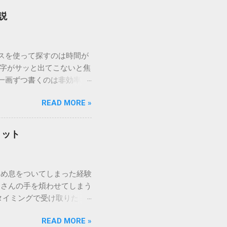
説
ウスを使って探すのは時間が
漢字がサッと出てこないと焦
一画ずつ書くのは非効率で
パッドを使わずに、特定のコ
READ MORE »
ックを詳しく解説します。
「変換」しても旧字・外字
理由は、パソコンが文字を
リット
規格）によって「第1水
漢字（旧字）や、特定の組
 そこで登場するのが
ため息をついてしまった経験
ての文字には、いわば「住
ーさんの手を煩わせてしまう
を直接指定すれば、確実に呼
タイミングで受け取りた
」 最も汎用性が高く、特別な
が、佐川急便の会員制サー
owsアプリケーションで使用
READ MORE »
達のストレスは驚くほど軽く
を把握する。 入力モードを「半