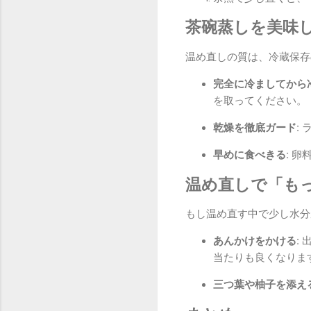
茶碗蒸しを美味
温め直しの質は、冷蔵保存
完全に冷ましてから
を取ってください。
乾燥を徹底ガード:
ラ
早めに食べきる:
卵料
温め直しで「も
もし温め直す中で少し水分
あんかけをかける:
出
当たりも良くなりま
三つ葉や柚子を添える