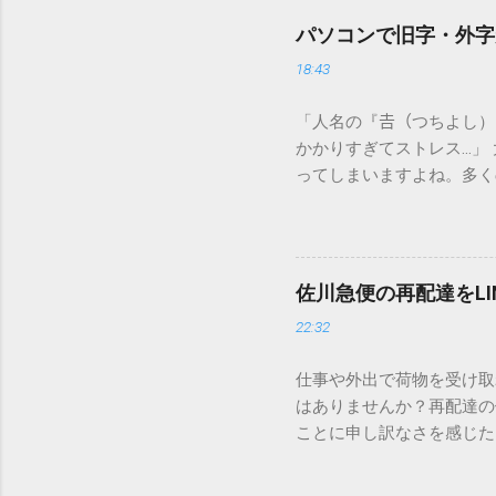
パソコンで旧字・外字
18:43
「人名の『𠮷（つちよし
かかりすぎてストレス…」
ってしまいますよね。多く
すし、似た漢字が多すぎて
ードを打ち込むだけで一瞬
この方法をマスターすれば
が出てこないのか？ そも
佐川急便の再配達をL
認識する仕組みにあります
22:32
準」「第2水準」といった
織だけで作られた「外字」
仕事や外出で荷物を受け取
「Unicode（ユニコー
はありませんか？再配達の
所」のような番号が割り振
ことに申し訳なさを感じた
び出すことができるのです。
い」 「わざわざ電話をか
ソフトも不要なのが「Uni
ビス「スマートクラブ」と
できます。 具体的な手順（U