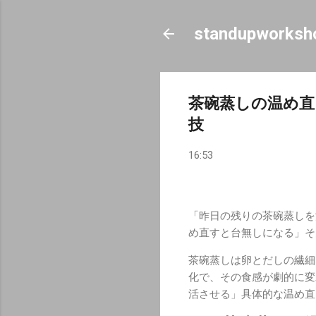
standupworksh
茶碗蒸しの温め直
技
16:53
「昨日の残りの茶碗蒸しを
め直すと台無しになる」そ
茶碗蒸しは卵とだしの繊細
化で、その食感が劇的に変
活させる」具体的な温め直