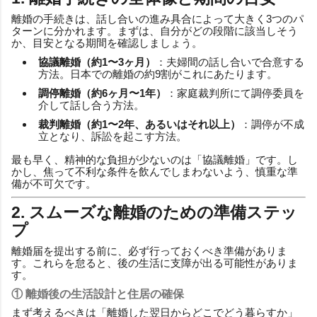
離婚の手続きは、話し合いの進み具合によって大きく3つのパ
ターンに分かれます。まずは、自分がどの段階に該当しそう
か、目安となる期間を確認しましょう。
協議離婚（約1〜3ヶ月）
：夫婦間の話し合いで合意する
方法。日本での離婚の約9割がこれにあたります。
調停離婚（約6ヶ月〜1年）
：家庭裁判所にて調停委員を
介して話し合う方法。
裁判離婚（約1〜2年、あるいはそれ以上）
：調停が不成
立となり、訴訟を起こす方法。
最も早く、精神的な負担が少ないのは「協議離婚」です。し
かし、焦って不利な条件を飲んでしまわないよう、慎重な準
備が不可欠です。
2. スムーズな離婚のための準備ステッ
プ
離婚届を提出する前に、必ず行っておくべき準備がありま
す。これらを怠ると、後の生活に支障が出る可能性がありま
す。
① 離婚後の生活設計と住居の確保
まず考えるべきは「離婚した翌日からどこでどう暮らすか」