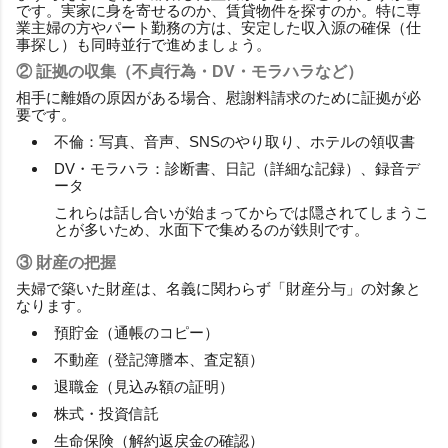
です。実家に身を寄せるのか、賃貸物件を探すのか。特に専
業主婦の方やパート勤務の方は、安定した収入源の確保（仕
事探し）も同時並行で進めましょう。
② 証拠の収集（不貞行為・DV・モラハラなど）
相手に離婚の原因がある場合、慰謝料請求のために証拠が必
要です。
不倫：写真、音声、SNSのやり取り、ホテルの領収書
DV・モラハラ：診断書、日記（詳細な記録）、録音デ
ータ
これらは話し合いが始まってからでは隠されてしまうこ
とが多いため、水面下で集めるのが鉄則です。
③ 財産の把握
夫婦で築いた財産は、名義に関わらず「財産分与」の対象と
なります。
預貯金（通帳のコピー）
不動産（登記簿謄本、査定額）
退職金（見込み額の証明）
株式・投資信託
生命保険（解約返戻金の確認）