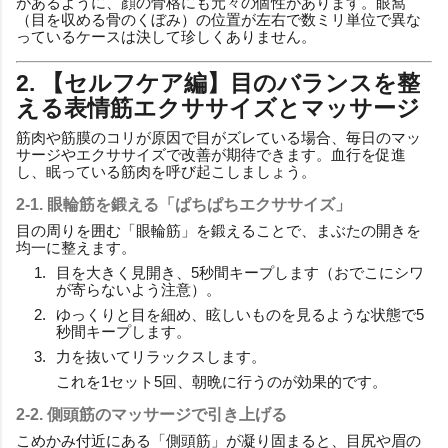
があるように、顔の骨格にも元々の個性があります。眼窩
（目を収める骨のくぼみ）の位置が左右で数ミリ単位で異な
っているケースは決して珍しくありません。
2. 【セルフケア編】目のバランスを整
える表情筋エクササイズとマッサージ
筋肉や筋膜のコリが原因で目がズレている場合、毎日のマッ
サージやエクササイズで改善が期待できます。血行を促進
し、眠っている筋肉を呼び起こしましょう。
2-1. 眼輪筋を鍛える「ぱちぱちエクササイズ」
目の周りを囲む「眼輪筋」を鍛えることで、まぶたの開きを
均一に整えます。
目を大きく見開き、5秒間キープします（おでこにシワ
が寄らないよう注意）。
ゆっくりと目を細め、眩しいものを見るような状態で5
秒間キープします。
力を抜いてリラックスします。
これを1セット5回、朝晩に行うのが効果的です。
2-2. 側頭筋のマッサージで引き上げる
こめかみ付近にある「側頭筋」が凝り固まると、目尻や眉の