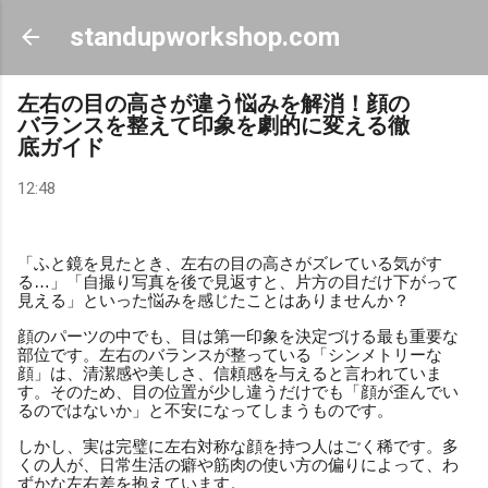
スキップしてメイン コンテンツに移動
standupworkshop.com
左右の目の高さが違う悩みを解消！顔の
バランスを整えて印象を劇的に変える徹
底ガイド
12:48
「ふと鏡を見たとき、左右の目の高さがズレている気がす
る…」「自撮り写真を後で見返すと、片方の目だけ下がって
見える」といった悩みを感じたことはありませんか？
顔のパーツの中でも、目は第一印象を決定づける最も重要な
部位です。左右のバランスが整っている「シンメトリーな
顔」は、清潔感や美しさ、信頼感を与えると言われていま
す。そのため、目の位置が少し違うだけでも「顔が歪んでい
るのではないか」と不安になってしまうものです。
しかし、実は完璧に左右対称な顔を持つ人はごく稀です。多
くの人が、日常生活の癖や筋肉の使い方の偏りによって、わ
ずかな左右差を抱えています。