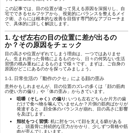
この記事では、目の位置が違って見える原因を深掘りし、自
宅でできるセルフケアから、視覚的にバランスを整えるメイ
ク術、さらには根本的な改善を目指す専門的なアプローチま
で、具体的に詳しく解説します。
1. なぜ左右の目の位置に差が出るの
か？その原因をチェック
目の高さや位置がずれてしまう理由は、一つではありませ
ん。生まれ持った骨格によるものから、日々の何気ない生活
習慣の積み重ねによるものまで様々です。まずは、ご自身の
原因がどこにあるのかを探ってみましょう。
1-1. 日常生活の「動作のクセ」による顔の歪み
意外かもしれませんが、目の位置のズレの多くは「顔の筋肉
の使い方の偏り」や「体の歪み」からきています。
咀嚼（そしゃく）の偏り:
いつも左右どちらか片方の歯
だけで食べ物を噛んでいませんか？片側の筋肉ばかりが
発達すると、顔全体のバランスが崩れ、目の高さに影響
を及ぼします。
頬杖をつく習慣:
机に肘をついて顔を支える癖がある
と、頭蓋骨に持続的な圧力がかかり、少しずつ骨格や筋
肉が歪んでしまいます。