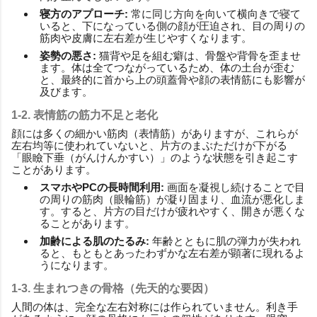
寝方のアプローチ:
常に同じ方向を向いて横向きで寝て
いると、下になっている側の顔が圧迫され、目の周りの
筋肉や皮膚に左右差が生じやすくなります。
姿勢の悪さ:
猫背や足を組む癖は、骨盤や背骨を歪ませ
ます。体は全てつながっているため、体の土台が歪む
と、最終的に首から上の頭蓋骨や顔の表情筋にも影響が
及びます。
1-2. 表情筋の筋力不足と老化
顔には多くの細かい筋肉（表情筋）がありますが、これらが
左右均等に使われていないと、片方のまぶただけが下がる
「眼瞼下垂（がんけんかすい）」のような状態を引き起こす
ことがあります。
スマホやPCの長時間利用:
画面を凝視し続けることで目
の周りの筋肉（眼輪筋）が凝り固まり、血流が悪化しま
す。すると、片方の目だけが疲れやすく、開きが悪くな
ることがあります。
加齢による肌のたるみ:
年齢とともに肌の弾力が失われ
ると、もともとあったわずかな左右差が顕著に現れるよ
うになります。
1-3. 生まれつきの骨格（先天的な要因）
人間の体は、完全な左右対称には作られていません。利き手