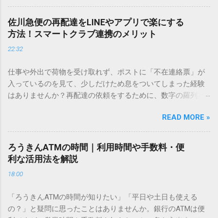
を使いますが、実はマウスで一画ずつ書くのは非効率です
し、似た漢字が多すぎて結局見つからないことも少なくあり
佐川急便の再配達をLINEやアプリで楽にする
ません。 そこで今回は、IMEパッドを使わずに、特定のコー
方法！スマートクラブ連携のメリット
ドを打ち込むだけで一瞬で旧字や外字、特殊記号を呼び出す
22:32
「文字コード入力」のテクニックを詳しく解説します。 この
方法をマスターすれば、もう難しい漢字の入力で手を止める
仕事や外出で荷物を受け取れず、ポストに「不在連絡票」が
必要はありません。 1. なぜ「変換」しても旧字・外字が出て
入っているのを見て、少しだけため息をついてしまった経験
こないのか？ そもそも、なぜ普通の変換で出てこない漢字が
はありませんか？再配達の依頼をするために、数字の羅列を
あるのでしょうか。その理由は、パソコンが文字を認識する
電話で打ち込んだり、ドライバーさんの手を煩わせてしまう
仕組みにあります。 日本のパソコンで一般的に使われる漢字
READ MORE »
ことに申し訳なさを感じたりすることもあるかもしれませ
は、JIS規格（日本産業規格）によって「第1水準」「第2水
ん。 「もっとスムーズに、自分のタイミングで受け取りた
準」といった形で整理されています。しかし、人名や地名に
い」 「わざわざ電話をかけずに、スマホ一つで完結させた
使われる非常に古い漢字（旧字）や、特定の組織だけで作ら
ろうきんATMの時間｜利用時間や手数料・便
い」 そんな願いを叶えてくれるのが、佐川急便の会員制サー
れた「外字」は、この一般的な変換リストに含まれていない
利な活用法を解説
ビス「スマートクラブ」と、LINEや公式アプリの連携です。
ことが多いのです。 そこで登場するのが「Unicode（ユニコ
18:00
これらを活用するだけで、再配達のストレスは驚くほど軽く
ード）」や「JISコード」といった 文字コード です。パソコ
なります。この記事では、忙しい毎日をサポートする便利な
ン上のすべての文字には、いわば「住所」のような番号が割
「ろうきんATMの時間が知りたい」「平日や土日も使える
受け取り術と、連携による具体的なメリットを徹底解説しま
り振られています。変換候補に出ない文字でも、この住所
の？」と疑問に思ったことはありませんか。銀行のATMは便
す。 佐川急便の再配達が劇的に変わる「スマートクラブ」と
（コード）を直接指定すれば、確実に呼び出すことができる