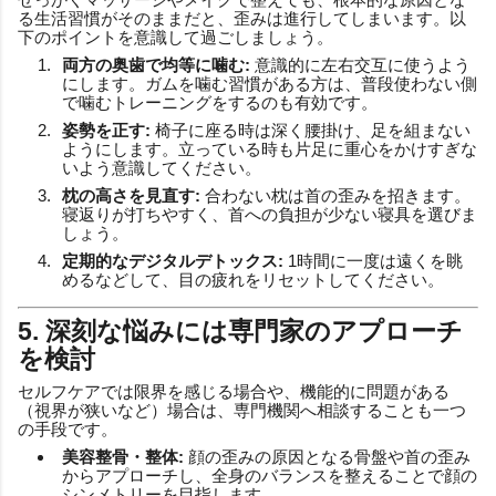
る生活習慣がそのままだと、歪みは進行してしまいます。以
下のポイントを意識して過ごしましょう。
両方の奥歯で均等に噛む:
意識的に左右交互に使うよう
にします。ガムを噛む習慣がある方は、普段使わない側
で噛むトレーニングをするのも有効です。
姿勢を正す:
椅子に座る時は深く腰掛け、足を組まない
ようにします。立っている時も片足に重心をかけすぎな
いよう意識してください。
枕の高さを見直す:
合わない枕は首の歪みを招きます。
寝返りが打ちやすく、首への負担が少ない寝具を選びま
しょう。
定期的なデジタルデトックス:
1時間に一度は遠くを眺
めるなどして、目の疲れをリセットしてください。
5. 深刻な悩みには専門家のアプローチ
を検討
セルフケアでは限界を感じる場合や、機能的に問題がある
（視界が狭いなど）場合は、専門機関へ相談することも一つ
の手段です。
美容整骨・整体:
顔の歪みの原因となる骨盤や首の歪み
からアプローチし、全身のバランスを整えることで顔の
シンメトリーを目指します。