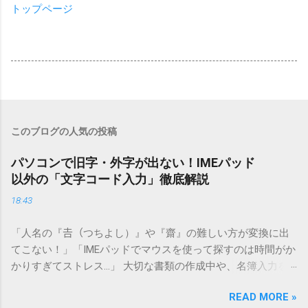
トップページ
このブログの人気の投稿
パソコンで旧字・外字が出ない！IMEパッド
以外の「文字コード入力」徹底解説
18:43
「人名の『𠮷（つちよし）』や『齋』の難しい方が変換に出
てこない！」「IMEパッドでマウスを使って探すのは時間がか
かりすぎてストレス…」 大切な書類の作成中や、名簿入力を
しているときに、お目当ての漢字がサッと出てこないと焦っ
READ MORE »
てしまいますよね。多くの人が「IMEパッド（手書き入力）」