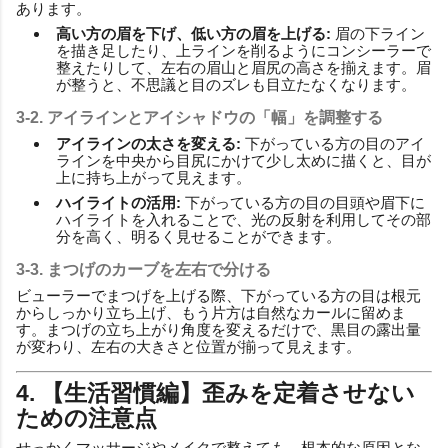
あります。
高い方の眉を下げ、低い方の眉を上げる:
眉の下ライン
を描き足したり、上ラインを削るようにコンシーラーで
整えたりして、左右の眉山と眉尻の高さを揃えます。眉
が整うと、不思議と目のズレも目立たなくなります。
3-2. アイラインとアイシャドウの「幅」を調整する
アイラインの太さを変える:
下がっている方の目のアイ
ラインを中央から目尻にかけて少し太めに描くと、目が
上に持ち上がって見えます。
ハイライトの活用:
下がっている方の目の目頭や眉下に
ハイライトを入れることで、光の反射を利用してその部
分を高く、明るく見せることができます。
3-3. まつげのカーブを左右で分ける
ビューラーでまつげを上げる際、下がっている方の目は根元
からしっかり立ち上げ、もう片方は自然なカールに留めま
す。まつげの立ち上がり角度を変えるだけで、黒目の露出量
が変わり、左右の大きさと位置が揃って見えます。
4. 【生活習慣編】歪みを定着させない
ための注意点
せっかくマッサージやメイクで整えても、根本的な原因とな