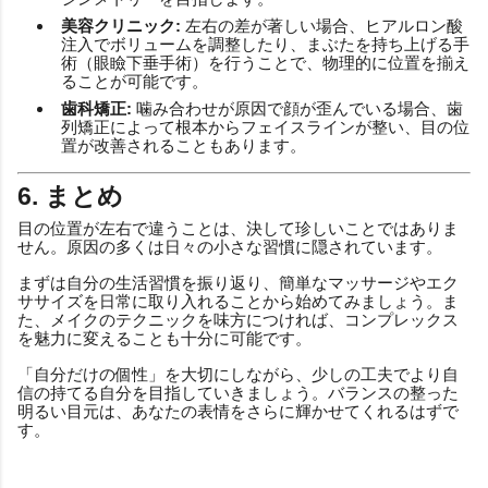
美容クリニック:
左右の差が著しい場合、ヒアルロン酸
注入でボリュームを調整したり、まぶたを持ち上げる手
術（眼瞼下垂手術）を行うことで、物理的に位置を揃え
ることが可能です。
歯科矯正:
噛み合わせが原因で顔が歪んでいる場合、歯
列矯正によって根本からフェイスラインが整い、目の位
置が改善されることもあります。
6. まとめ
目の位置が左右で違うことは、決して珍しいことではありま
せん。原因の多くは日々の小さな習慣に隠されています。
まずは自分の生活習慣を振り返り、簡単なマッサージやエク
ササイズを日常に取り入れることから始めてみましょう。ま
た、メイクのテクニックを味方につければ、コンプレックス
を魅力に変えることも十分に可能です。
「自分だけの個性」を大切にしながら、少しの工夫でより自
信の持てる自分を目指していきましょう。バランスの整った
明るい目元は、あなたの表情をさらに輝かせてくれるはずで
す。