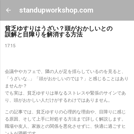
スキップしてメイン コンテンツに移動
standupworkshop.com
貧乏ゆすりはうざい？頭がおかしいとの
誤解と目障りを解消する方法
17:15
会議中やカフェで、隣の人が足を揺らしているのを見ると、
「うざいな…」「頭がおかしいのでは？」と感じることはあり
ませんか？
でも実は、貧乏ゆすりは単なるストレスや緊張のサインであ
り、頭がおかしい人だけがするわけではありません。
この記事では、貧乏ゆすりの心理的な理由や、目障りに感じ
る原因、そして上手に対処する方法まで詳しく解説します。
職場や友人、家族との関係を悪化させずに、快適に過ごすヒ
ントが満載です。