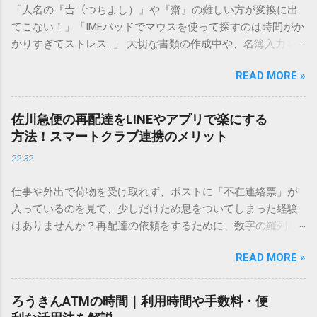
「人名の『𠮷（つちよし）』や『齋』の難しい方が変換に出
てこない！」「IMEパッドでマウスを使って探すのは時間がか
かりすぎてストレス…」 大切な書類の作成中や、名簿入力を
しているときに、お目当ての漢字がサッと出てこないと焦っ
READ MORE »
てしまいますよね。多くの人が「IMEパッド（手書き入力）」
を使いますが、実はマウスで一画ずつ書くのは非効率です
し、似た漢字が多すぎて結局見つからないことも少なくあり
佐川急便の再配達をLINEやアプリで楽にする
ません。 そこで今回は、IMEパッドを使わずに、特定のコー
方法！スマートクラブ連携のメリット
ドを打ち込むだけで一瞬で旧字や外字、特殊記号を呼び出す
22:32
「文字コード入力」のテクニックを詳しく解説します。 この
方法をマスターすれば、もう難しい漢字の入力で手を止める
仕事や外出で荷物を受け取れず、ポストに「不在連絡票」が
必要はありません。 1. なぜ「変換」しても旧字・外字が出て
入っているのを見て、少しだけため息をついてしまった経験
こないのか？ そもそも、なぜ普通の変換で出てこない漢字が
はありませんか？再配達の依頼をするために、数字の羅列を
あるのでしょうか。その理由は、パソコンが文字を認識する
電話で打ち込んだり、ドライバーさんの手を煩わせてしまう
仕組みにあります。 日本のパソコンで一般的に使われる漢字
READ MORE »
ことに申し訳なさを感じたりすることもあるかもしれませ
は、JIS規格（日本産業規格）によって「第1水準」「第2水
ん。 「もっとスムーズに、自分のタイミングで受け取りた
準」といった形で整理されています。しかし、人名や地名に
い」 「わざわざ電話をかけずに、スマホ一つで完結させた
使われる非常に古い漢字（旧字）や、特定の組織だけで作ら
ろうきんATMの時間｜利用時間や手数料・便
い」 そんな願いを叶えてくれるのが、佐川急便の会員制サー
れた「外字」は、この一般的な変換リストに含まれていない