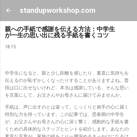
スキップしてメイン コンテンツに移動
standupworkshop.com
親への手紙で感謝を伝える方法：中学生
が一生の思い出に残る手紙を書くコツ
18:15
中学生になると、親と少し距離を感じたり、素直に気持ちを
伝えるのが恥ずかしくなったりすることがありますよね。普
段は口に出せないけれど、本当は感謝している。そんな思い
を言葉にして、お父さんやお母さんに届けてみませんか。
手紙は、声に出すのとは違って、じっくりと相手の心に届く
特別な力を持っています。この記事では、思春期の中学生
が、お父さんやお母さんの心に深く響く、感動的な手紙を書
くための具体的なステップとヒントを紹介します。あなたの
素直な言葉が、家族の絆をより一層深めるきっかけになるは