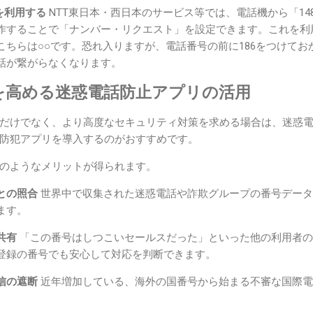
を利用する
NTT東日本・西日本のサービス等では、電話機から「14
作することで「ナンバー・リクエスト」を設定できます。これを利
こちらは○○です。恐れ入りますが、電話番号の前に186をつけて
話が繋がらなくなります。
を高める迷惑電話防止アプリの活用
だけでなく、より高度なセキュリティ対策を求める場合は、迷惑
防犯アプリを導入するのがおすすめです。
のようなメリットが得られます。
との照合
世界中で収集された迷惑電話や詐欺グループの番号データ
ます。
共有
「この番号はしつこいセールスだった」といった他の利用者の
登録の番号でも安心して対応を判断できます。
信の遮断
近年増加している、海外の国番号から始まる不審な国際電