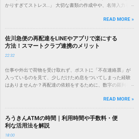
かりすぎてストレス…」 大切な書類の作成中や、名簿入力を
しているときに、お目当ての漢字がサッと出てこないと焦っ
READ MORE »
てしまいますよね。多くの人が「IMEパッド（手書き入力）」
を使いますが、実はマウスで一画ずつ書くのは非効率です
し、似た漢字が多すぎて結局見つからないことも少なくあり
佐川急便の再配達をLINEやアプリで楽にする
ません。 そこで今回は、IMEパッドを使わずに、特定のコー
方法！スマートクラブ連携のメリット
ドを打ち込むだけで一瞬で旧字や外字、特殊記号を呼び出す
22:32
「文字コード入力」のテクニックを詳しく解説します。 この
方法をマスターすれば、もう難しい漢字の入力で手を止める
仕事や外出で荷物を受け取れず、ポストに「不在連絡票」が
必要はありません。 1. なぜ「変換」しても旧字・外字が出て
入っているのを見て、少しだけため息をついてしまった経験
こないのか？ そもそも、なぜ普通の変換で出てこない漢字が
はありませんか？再配達の依頼をするために、数字の羅列を
あるのでしょうか。その理由は、パソコンが文字を認識する
電話で打ち込んだり、ドライバーさんの手を煩わせてしまう
仕組みにあります。 日本のパソコンで一般的に使われる漢字
READ MORE »
ことに申し訳なさを感じたりすることもあるかもしれませ
は、JIS規格（日本産業規格）によって「第1水準」「第2水
ん。 「もっとスムーズに、自分のタイミングで受け取りた
準」といった形で整理されています。しかし、人名や地名に
い」 「わざわざ電話をかけずに、スマホ一つで完結させた
使われる非常に古い漢字（旧字）や、特定の組織だけで作ら
ろうきんATMの時間｜利用時間や手数料・便
い」 そんな願いを叶えてくれるのが、佐川急便の会員制サー
れた「外字」は、この一般的な変換リストに含まれていない
利な活用法を解説
ビス「スマートクラブ」と、LINEや公式アプリの連携です。
ことが多いのです。 そこで登場するのが「Unicode（ユニコ
18:00
これらを活用するだけで、再配達のストレスは驚くほど軽く