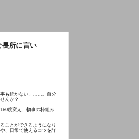
な長所に言い
何事も続かない」……。自分
ませんか？
80度変え、物事の枠組み
てることができるようになり
例や、日常で使えるコツを詳