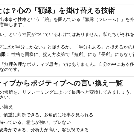
とは？心の「額縁」を掛け替える技術
出来事や性格という「絵」を囲んでいる「額縁（フレーム）」を
意味します。
い」という性質がついているわけではありません。私たちがそれ
プに水が半分しかない」と捉えるか、「半分もある」と捉えるかの
無限：
性格も同様に、捉え方次第で「短所」にも「長所」にもなり
「無理矢理なポジティブ思考」ではありません。自分の中にある
なのです。
ティブからポジティブへの言い換え一覧
の短所を、リフレーミングによって長所へと変換してみましょう
さい。
言い換え
い、慎重に判断できる、多角的に物事を見られる
を持っている、意志が強い、ブレない
的思考ができる、分析力が高い、客観視できる