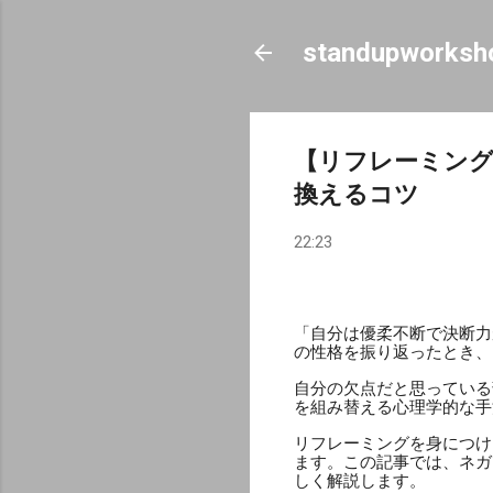
standupworksh
【リフレーミン
換えるコツ
22:23
「自分は優柔不断で決断力
の性格を振り返ったとき、
自分の欠点だと思っている
を組み替える心理学的な手法を
リフレーミングを身につけ
ます。この記事では、ネガ
しく解説します。