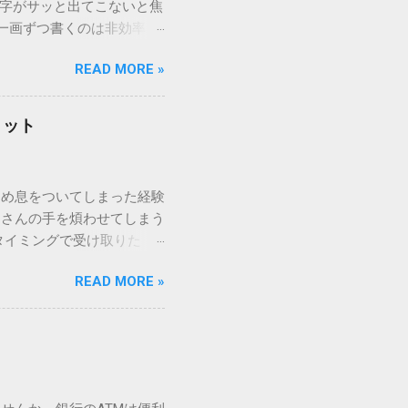
漢字がサッと出てこないと焦
一画ずつ書くのは非効率で
パッドを使わずに、特定のコ
READ MORE »
ックを詳しく解説します。
「変換」しても旧字・外字
理由は、パソコンが文字を
リット
規格）によって「第1水
漢字（旧字）や、特定の組
 そこで登場するのが
ため息をついてしまった経験
ての文字には、いわば「住
ーさんの手を煩わせてしまう
を直接指定すれば、確実に呼
タイミングで受け取りた
」 最も汎用性が高く、特別な
が、佐川急便の会員制サー
owsアプリケーションで使用
READ MORE »
達のストレスは驚くほど軽く
を把握する。 入力モードを「半
的なメリットを徹底解説しま
がら[X]キー**を押す。 入
、佐川急便の個人向け無料
oft Wordで非常に強力
ための基盤となるサービスで
紐付けることで、その利便
届き、不在になる前にあらか