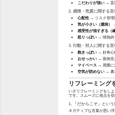
こだわりが強い
→ 
2. 感情・気質に関する
心配性
→ リスク管
気が小さい（臆病）
感受性が強すぎる（
怒りっぽい
→ 情熱
3. 行動・対人に関する
飽きっぽい
→ 好奇
おせっかい
→ 面倒
マイペース
→ 周囲
空気が読めない
→ 
リフレーミング
いざリフレーミングをしよ
です。スムーズに視点を切
1. 「だからこそ」とい
ネガティブな言葉が思い浮