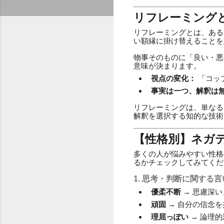
リフレーミング
リフレーミングとは、ある
い額縁に掛け替えることを
物事そのものに「良い・悪
意味が決まります。
視点の変化：
「コッ
事実は一つ、解釈は
リフレーミングは、単なる
解釈を選択する知的な技術
【性格別】ネガ
多くの人が悩みやすい性格
るかチェックしてみてくだ
1. 思考・判断に関する
優柔不断
→ 思慮深
頑固
→ 自分の信念
理屈っぽい
→ 論理