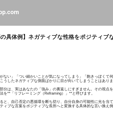
スキップしてメイン コンテンツに移動
op.com
グの具体例】ネガティブな性格をポジティブ
がない」「つい細かいことが気になってしまう」「飽きっぽくて
こうしたネガティブな側面ばかりに目が向いてしまうことはあり
部分は、実はあなたの「強み」の裏返しにすぎません。その視点を1
**「リフレーミング（Reframing）」**と呼びます。
ると、自己否定の悪循環を断ち切り、自分自身の可能性に光を当
ティブな言葉をポジティブな長所へと変換する具体的な言い換え