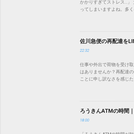
かかりすぎてストレス…」
ってしまいますよね。多く
すし、似た漢字が多すぎて
ードを打ち込むだけで一瞬
この方法をマスターすれば
が出てこないのか？ そも
佐川急便の再配達をL
認識する仕組みにあります
22:32
準」「第2水準」といった
織だけで作られた「外字」
仕事や外出で荷物を受け取
「Unicode（ユニコー
はありませんか？再配達の
所」のような番号が割り振
ことに申し訳なさを感じた
び出すことができるのです。
い」 「わざわざ電話をか
ソフトも不要なのが「Uni
ビス「スマートクラブ」と
できます。 具体的な手順（U
なります。この記事では、
角」にする（※重要）。 **「
す。 佐川急便の再配達が
力した数字が、一瞬で対応する
ろうきんATMの時間
会員サービス「スマートク
です。Word上で「20BB7」
18:00
す。 以前はウェブサイト
性が飛躍的に向上していま