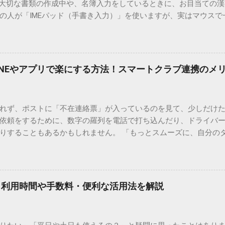
 大切な書類の作成中や、名簿入力をしているときに、お目当ての
の人が「IMEパッド（手書き入力）」を使いますが、実はマウスで
結局見つからないことも少なくありません。 そこで今回は、IME
で旧字や外字、特殊記号を呼び出す「文字コード入力」のテクニ
、もう難しい漢字の入力で手を止める必要はありません。 1. なぜ
そも、なぜ普通の変換で出てこない漢字があるのでしょうか。その
INEやアプリで楽にする方法！スマートクラブ連携のメ
。 日本のパソコンで一般的に使われる漢字は、JIS規格（日本産業
形で整理されています。しかし、人名や地名に使われる非常に古い
は、この一般的な変換リストに含まれていないことが多いのです。
れず、ポストに「不在連絡票」が入っているのを見て、少しだけ
ド）」や「JISコード」といった 文字コード です。パソコン上のすべ
依頼をするために、数字の羅列を電話で打ち込んだり、ドライバ
られています。変換候補に出ない文字でも、この住所（コード）
りすることもあるかもしれません。 「もっとスムーズに、自分の
 2. Windows標準機能！文字コードで漢字を出す「16進数入力
けずに、スマホ一つで完結させたい」 そんな願いを叶えてくれるの
code」を直接入力する方法です。Wordやメモ帳など、多くのWind
、LINEや公式アプリの連携です。これらを活用するだけで、再配
nicode入力） 入力したい文字の「Unicode（例：20BB7）」
忙しい毎日をサポートする便利な受け取り術と、連携による具体
20BB7」**と入力する。 直後にキーボードの**[Alt]キーを押しな
劇的に変わる「スマートクラブ」とは？ まず押さえておきたいのが
漢字（例：𠮷）に変換されます。 注記： この方法は、特にMicros
｜利用時間や手数料・便利な活用法を解説
ラブ」です。これは、荷物の配送状況をリアルタイムで管理する
と打ってA...
を開いてログインする手間がありましたが、現在はLINEやアプリと
す。登録を済ませておくだけで、荷物が発送された瞬間に通知が