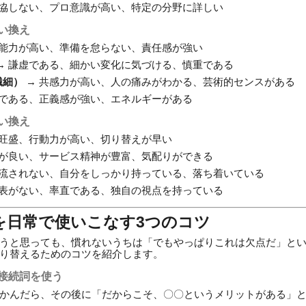
妥協しない、プロ意識が高い、特定の分野に詳しい
言い換え
理能力が高い、準備を怠らない、責任感が強い
→ 謙虚である、細かい変化に気づける、慎重である
繊細）
→ 共感力が高い、人の痛みがわかる、芸術的センスがある
的である、正義感が強い、エネルギーがある
言い換え
心旺盛、行動力が高い、切り替えが早い
見が良い、サービス精神が豊富、気配りができる
に流されない、自分をしっかり持っている、落ち着いている
裏表がない、率直である、独自の視点を持っている
を日常で使いこなす3つのコツ
うと思っても、慣れないうちは「でもやっぱりこれは欠点だ」と
り替えるためのコツを紹介します。
う接続詞を使う
かんだら、その後に「だからこそ、〇〇というメリットがある」