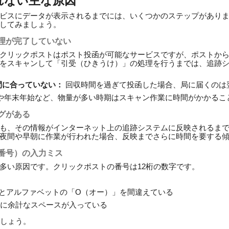
されない主な原因
ビスにデータが表示されるまでには、いくつかのステップがあり
してみましょう。
理が完了していない
クリックポストはポスト投函が可能なサービスですが、ポストか
をスキャンして「引受（ひきうけ）」の処理を行うまでは、追跡
間に合っていない：
回収時間を過ぎて投函した場合、局に届くのは
や年末年始など、物量が多い時期はスキャン作業に時間がかかるこ
グがある
も、その情報がインターネット上の追跡システムに反映されるま
夜間や早朝に作業が行われた場合、反映までさらに時間を要する
番号）の入力ミス
多い原因です。クリックポストの番号は12桁の数字です。
」とアルファベットの「O（オー）」を間違えている
に余計なスペースが入っている
しょう。