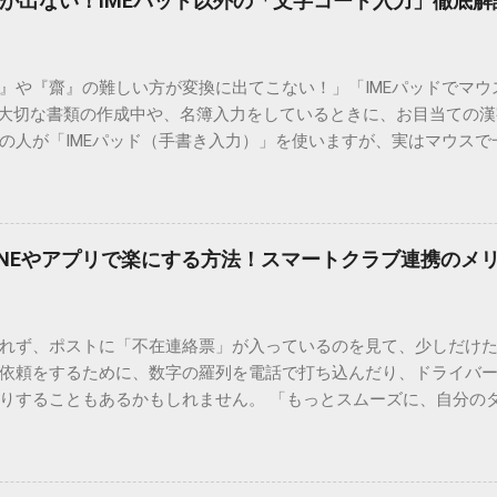
が出ない！IMEパッド以外の「文字コード入力」徹底解
）』や『齋』の難しい方が変換に出てこない！」「IMEパッドでマ
 大切な書類の作成中や、名簿入力をしているときに、お目当ての
の人が「IMEパッド（手書き入力）」を使いますが、実はマウスで
結局見つからないことも少なくありません。 そこで今回は、IME
で旧字や外字、特殊記号を呼び出す「文字コード入力」のテクニ
、もう難しい漢字の入力で手を止める必要はありません。 1. なぜ
そも、なぜ普通の変換で出てこない漢字があるのでしょうか。その
INEやアプリで楽にする方法！スマートクラブ連携のメ
。 日本のパソコンで一般的に使われる漢字は、JIS規格（日本産業
形で整理されています。しかし、人名や地名に使われる非常に古い
は、この一般的な変換リストに含まれていないことが多いのです。
れず、ポストに「不在連絡票」が入っているのを見て、少しだけ
ド）」や「JISコード」といった 文字コード です。パソコン上のすべ
依頼をするために、数字の羅列を電話で打ち込んだり、ドライバ
られています。変換候補に出ない文字でも、この住所（コード）
りすることもあるかもしれません。 「もっとスムーズに、自分の
 2. Windows標準機能！文字コードで漢字を出す「16進数入力
けずに、スマホ一つで完結させたい」 そんな願いを叶えてくれるの
code」を直接入力する方法です。Wordやメモ帳など、多くのWind
、LINEや公式アプリの連携です。これらを活用するだけで、再配
nicode入力） 入力したい文字の「Unicode（例：20BB7）」
忙しい毎日をサポートする便利な受け取り術と、連携による具体
20BB7」**と入力する。 直後にキーボードの**[Alt]キーを押しな