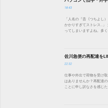
パソコンで旧字・外字
18:43
「人名の『𠮷（つちよし
かかりすぎてストレス…」
ってしまいますよね。多く
すし、似た漢字が多すぎて
ードを打ち込むだけで一瞬
この方法をマスターすれば
が出てこないのか？ そも
佐川急便の再配達をL
認識する仕組みにあります
22:32
準」「第2水準」といった
織だけで作られた「外字」
仕事や外出で荷物を受け取
「Unicode（ユニコー
はありませんか？再配達の
所」のような番号が割り振
ことに申し訳なさを感じた
び出すことができるのです。
い」 「わざわざ電話をか
ソフトも不要なのが「Uni
ビス「スマートクラブ」と
できます。 具体的な手順（U
なります。この記事では、
角」にする（※重要）。 **「