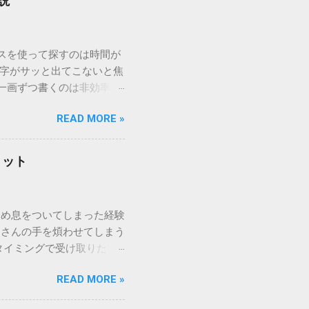
説
ウスを使って探すのは時間が
漢字がサッと出てこないと焦
一画ずつ書くのは非効率で
パッドを使わずに、特定のコ
READ MORE »
ックを詳しく解説します。
「変換」しても旧字・外字
理由は、パソコンが文字を
リット
規格）によって「第1水
漢字（旧字）や、特定の組
 そこで登場するのが
ため息をついてしまった経験
ての文字には、いわば「住
ーさんの手を煩わせてしまう
を直接指定すれば、確実に呼
タイミングで受け取りた
」 最も汎用性が高く、特別な
が、佐川急便の会員制サー
owsアプリケーションで使用
READ MORE »
達のストレスは驚くほど軽く
を把握する。 入力モードを「半
的なメリットを徹底解説しま
がら[X]キー**を押す。 入