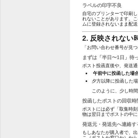
ラベルの印字不良
自宅のプリンターで印刷し
れないことがあります。こ
ムに登録されないまま配送
2. 反映されな
「お問い合わせ番号が見つ
まずは「半日〜1日」待
ポスト投函直後や、発送通
午前中に投函した場
夕方以降に投函した場
このように、少し時間
投函したポストの回収時
ポストには必ず「取集時刻
物は翌日までポストの中に
発送元・発送先へ連絡す
もしあなたが購入者で、出
こ（ポストか窓口か）から