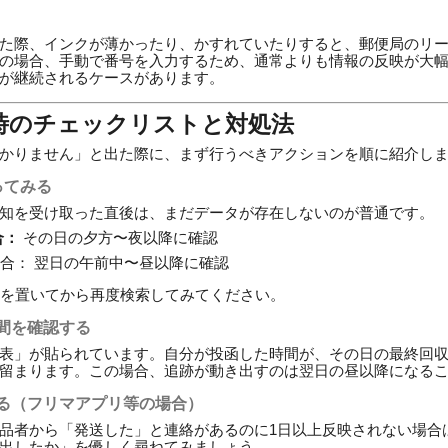
た際、インクが薄かったり、かすれていたりすると、郵便局のリ
の場合、手動で番号を入力するため、通常よりも情報の反映が大
が継続されるケースがあります。
い時のチェックリストと対処法
かりません」と出た際に、まず行うべきアクションを順に紹介し
ってみる
知を受け取った直後は、まだデータが存在しないのが普通です。
合：
その日の夕方〜夜以降に確認
合： 翌日の午前中〜昼以降に確認
を置いてから再度検索してみてください。
間を確認する
表」が貼られています。自分が投函した時間が、その日の最終回
留まります。この場合、追跡が動き出すのは翌日の昼以降になる
る（フリマアプリ等の場合）
品者から「発送した」と連絡があるのに1日以上反映されない場合
出したか」を優しく尋ねてみましょう。