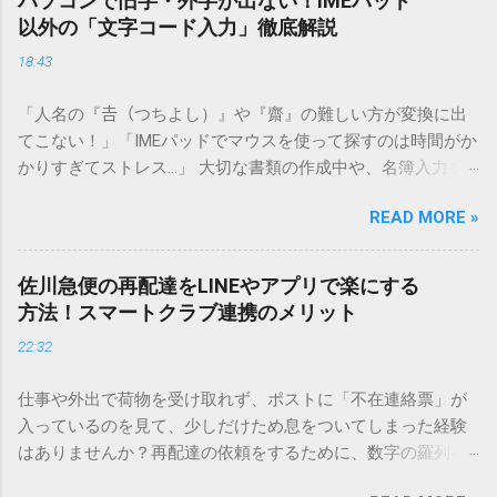
パソコンで旧字・外字が出ない！IMEパッド
以外の「文字コード入力」徹底解説
18:43
「人名の『𠮷（つちよし）』や『齋』の難しい方が変換に出
てこない！」「IMEパッドでマウスを使って探すのは時間がか
かりすぎてストレス…」 大切な書類の作成中や、名簿入力を
しているときに、お目当ての漢字がサッと出てこないと焦っ
READ MORE »
てしまいますよね。多くの人が「IMEパッド（手書き入力）」
を使いますが、実はマウスで一画ずつ書くのは非効率です
し、似た漢字が多すぎて結局見つからないことも少なくあり
佐川急便の再配達をLINEやアプリで楽にする
ません。 そこで今回は、IMEパッドを使わずに、特定のコー
方法！スマートクラブ連携のメリット
ドを打ち込むだけで一瞬で旧字や外字、特殊記号を呼び出す
22:32
「文字コード入力」のテクニックを詳しく解説します。 この
方法をマスターすれば、もう難しい漢字の入力で手を止める
仕事や外出で荷物を受け取れず、ポストに「不在連絡票」が
必要はありません。 1. なぜ「変換」しても旧字・外字が出て
入っているのを見て、少しだけため息をついてしまった経験
こないのか？ そもそも、なぜ普通の変換で出てこない漢字が
はありませんか？再配達の依頼をするために、数字の羅列を
あるのでしょうか。その理由は、パソコンが文字を認識する
電話で打ち込んだり、ドライバーさんの手を煩わせてしまう
仕組みにあります。 日本のパソコンで一般的に使われる漢字