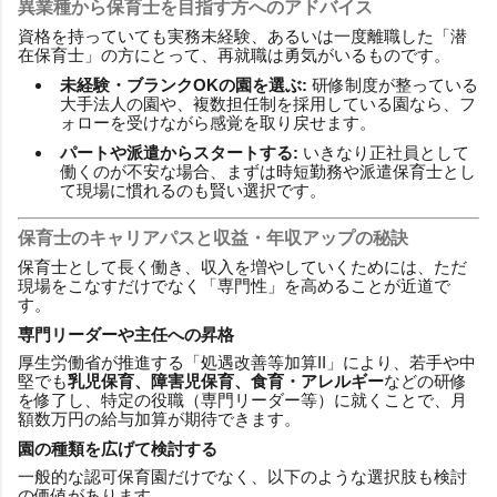
異業種から保育士を目指す方へのアドバイス
資格を持っていても実務未経験、あるいは一度離職した「潜
在保育士」の方にとって、再就職は勇気がいるものです。
未経験・ブランクOKの園を選ぶ:
研修制度が整っている
大手法人の園や、複数担任制を採用している園なら、フ
ォローを受けながら感覚を取り戻せます。
パートや派遣からスタートする:
いきなり正社員として
働くのが不安な場合、まずは時短勤務や派遣保育士とし
て現場に慣れるのも賢い選択です。
保育士のキャリアパスと収益・年収アップの秘訣
保育士として長く働き、収入を増やしていくためには、ただ
現場をこなすだけでなく「専門性」を高めることが近道で
す。
専門リーダーや主任への昇格
厚生労働省が推進する「処遇改善等加算II」により、若手や中
堅でも
乳児保育、障害児保育、食育・アレルギー
などの研修
を修了し、特定の役職（専門リーダー等）に就くことで、月
額数万円の給与加算が期待できます。
園の種類を広げて検討する
一般的な認可保育園だけでなく、以下のような選択肢も検討
の価値があります。