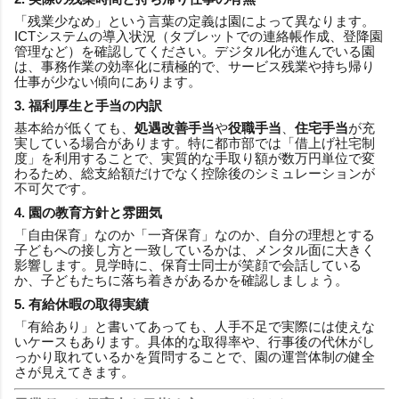
「残業少なめ」という言葉の定義は園によって異なります。
ICTシステムの導入状況（タブレットでの連絡帳作成、登降園
管理など）を確認してください。デジタル化が進んでいる園
は、事務作業の効率化に積極的で、サービス残業や持ち帰り
仕事が少ない傾向にあります。
3. 福利厚生と手当の内訳
基本給が低くても、
処遇改善手当
や
役職手当
、
住宅手当
が充
実している場合があります。特に都市部では「借上げ社宅制
度」を利用することで、実質的な手取り額が数万円単位で変
わるため、総支給額だけでなく控除後のシミュレーションが
不可欠です。
4. 園の教育方針と雰囲気
「自由保育」なのか「一斉保育」なのか、自分の理想とする
子どもへの接し方と一致しているかは、メンタル面に大きく
影響します。見学時に、保育士同士が笑顔で会話している
か、子どもたちに落ち着きがあるかを確認しましょう。
5. 有給休暇の取得実績
「有給あり」と書いてあっても、人手不足で実際には使えな
いケースもあります。具体的な取得率や、行事後の代休がし
っかり取れているかを質問することで、園の運営体制の健全
さが見えてきます。