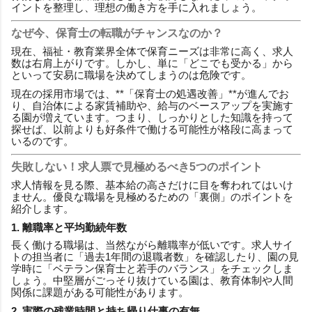
イントを整理し、理想の働き方を手に入れましょう。
なぜ今、保育士の転職がチャンスなのか？
現在、福祉・教育業界全体で保育ニーズは非常に高く、求人
数は右肩上がりです。しかし、単に「どこでも受かる」から
といって安易に職場を決めてしまうのは危険です。
現在の採用市場では、**「保育士の処遇改善」**が進んでお
り、自治体による家賃補助や、給与のベースアップを実施す
る園が増えています。つまり、しっかりとした知識を持って
探せば、以前よりも好条件で働ける可能性が格段に高まって
いるのです。
失敗しない！求人票で見極めるべき5つのポイント
求人情報を見る際、基本給の高さだけに目を奪われてはいけ
ません。優良な職場を見極めるための「裏側」のポイントを
紹介します。
1. 離職率と平均勤続年数
長く働ける職場は、当然ながら離職率が低いです。求人サイ
トの担当者に「過去1年間の退職者数」を確認したり、園の見
学時に「ベテラン保育士と若手のバランス」をチェックしま
しょう。中堅層がごっそり抜けている園は、教育体制や人間
関係に課題がある可能性があります。
2. 実際の残業時間と持ち帰り仕事の有無