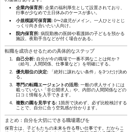
企業内保育所:
企業の福利厚生として設置されており、
行事が少なめで土日休みのケースが多い。
小規模認可保育園:
0〜2歳児がメイン。一人ひとりとじ
っくり向き合いたい人向け。
院内保育所:
病院勤務の医師や看護師の子どもを預かる
施設。夜勤手当などが付く場合がある。
転職を成功させるための具体的なステップ
自己分析:
自分が今の職場で一番不満なことは何か？
（給与、人間関係、仕事量など）を明確にする。
優先順位の決定:
「絶対に譲れない条件」を3つだけ決め
る。
専門の転職エージェントの活用:
一般の求人サイトには
載っていない「非公開求人」や、内部の人間関係などの
口コミ情報を入手できます。
複数の園を見学する:
1箇所で決めず、必ず比較検討する
ことで、自分に合う空気感が分かります。
まとめ：自分を大切にできる職場選びを
保育士は、子どもたちの未来を作る尊い仕事です。だからこ