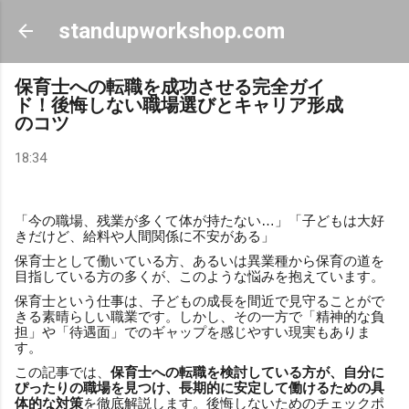
スキップしてメイン コンテンツに移動
standupworkshop.com
保育士への転職を成功させる完全ガイ
ド！後悔しない職場選びとキャリア形成
のコツ
18:34
「今の職場、残業が多くて体が持たない…」「子どもは大好
きだけど、給料や人間関係に不安がある」
保育士として働いている方、あるいは異業種から保育の道を
目指している方の多くが、このような悩みを抱えています。
保育士という仕事は、子どもの成長を間近で見守ることがで
きる素晴らしい職業です。しかし、その一方で「精神的な負
担」や「待遇面」でのギャップを感じやすい現実もありま
す。
この記事では、
保育士への転職を検討している方が、自分に
ぴったりの職場を見つけ、長期的に安定して働けるための具
体的な対策
を徹底解説します。後悔しないためのチェックポ