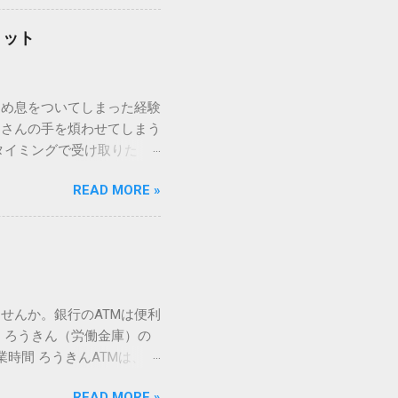
「変換」しても旧字・外字
理由は、パソコンが文字を
リット
規格）によって「第1水
漢字（旧字）や、特定の組
 そこで登場するのが
ため息をついてしまった経験
ての文字には、いわば「住
ーさんの手を煩わせてしまう
を直接指定すれば、確実に呼
タイミングで受け取りた
」 最も汎用性が高く、特別な
が、佐川急便の会員制サー
owsアプリケーションで使用
READ MORE »
達のストレスは驚くほど軽く
を把握する。 入力モードを「半
的なメリットを徹底解説しま
がら[X]キー**を押す。 入
、佐川急便の個人向け無料
oft Wordで非常に強力
ための基盤となるサービスで
紐付けることで、その利便
届き、不在になる前にあらか
せんか。銀行のATMは便利
」とおさらばできる理由 日
 ろうきん（労働金庫）の
、荷物の受け取り体験が一変
業時間 ろうきんATMは、利
手間すら、過去のものになり
0〜17:00 土曜・日曜・祝
や不在通知がトーク画面に直
READ MORE »