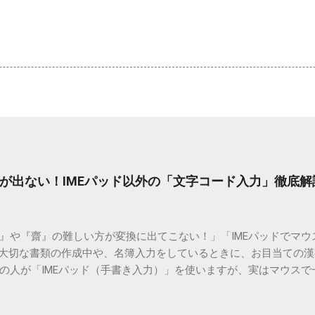
が出ない！IMEパッド以外の「文字コード入力」徹底解
）』や『齋』の難しい方が変換に出てこない！」「IMEパッドでマ
 大切な書類の作成中や、名簿入力をしているときに、お目当ての
の人が「IMEパッド（手書き入力）」を使いますが、実はマウスで
結局見つからないことも少なくありません。 そこで今回は、IME
で旧字や外字、特殊記号を呼び出す「文字コード入力」のテクニ