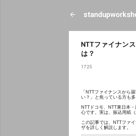
standupworksh
NTTファイナン
は？
17:25
「NTTファイナンスから
い？」と焦っている方も多
NTTドコモ、NTT東日
心です。実は、振込用紙（
この記事では、NTTファ
ザを詳しく解説します。