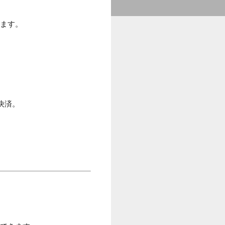
います。
て決済。
。