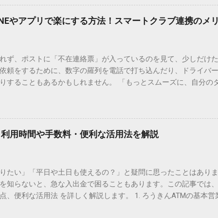
、もう難しい漢字の入力で手を止める必要はありません。 1. なぜ
そも、なぜ普通の変換で出てこない漢字があるのでしょうか。その
INEやアプリで楽にする方法！スマートクラブ連携のメ
。 日本のパソコンで一般的に使われる漢字は、JIS規格（日本産業
形で整理されています。しかし、人名や地名に使われる非常に古い
は、この一般的な変換リストに含まれていないことが多いのです。
れず、ポストに「不在連絡票」が入っているのを見て、少しだけ
ド）」や「JISコード」といった 文字コード です。パソコン上のすべ
依頼をするために、数字の羅列を電話で打ち込んだり、ドライバ
られています。変換候補に出ない文字でも、この住所（コード）
りすることもあるかもしれません。 「もっとスムーズに、自分の
 2. Windows標準機能！文字コードで漢字を出す「16進数入力
けずに、スマホ一つで完結させたい」 そんな願いを叶えてくれるの
code」を直接入力する方法です。Wordやメモ帳など、多くのWind
、LINEや公式アプリの連携です。これらを活用するだけで、再配
nicode入力） 入力したい文字の「Unicode（例：20BB7）」
忙しい毎日をサポートする便利な受け取り術と、連携による具体
20BB7」**と入力する。 直後にキーボードの**[Alt]キーを押しな
劇的に変わる「スマートクラブ」とは？ まず押さえておきたいのが
漢字（例：𠮷）に変換されます。 注記： この方法は、特にMicros
｜利用時間や手数料・便利な活用法を解説
ラブ」です。これは、荷物の配送状況をリアルタイムで管理する
と打ってA...
を開いてログインする手間がありましたが、現在はLINEやアプリと
す。登録を済ませておくだけで、荷物が発送された瞬間に通知が
知りたい」「平日や土日も使えるの？」と疑問に思ったことはありま
いった先回りの対応が可能になります。 LINE連携で「不在連絡票
を知らないと、急な入出金で困ることもあります。この記事では、
るコミュニケーションアプリ「LINE」を佐川急便と連携させると
点、便利な活用法 を詳しく解説します。 1. ろうきんATMの基本営
からワンタップで依頼 不在連絡票に記載されたQRコードを読み取る
りますが、一般的には次の通りです。 1-1. 店舗内ATM 平日：9:0
ントを友だち追加し、スマートクラブのIDを連携させると、配送予定