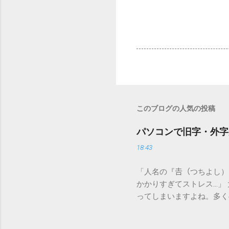
このブログの人気の投稿
パソコンで旧字・外字
18:43
「人名の『𠮷（つちよし
かかりすぎてストレス…」
ってしまいますよね。多く
すし、似た漢字が多すぎて
ードを打ち込むだけで一瞬