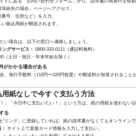
サイトにある「お問い合わせフォーム」から、請求書の再発行を依
書等紛失の場合」ページへアクセス。
話番号、住所など）を入力。
しい振込用紙が郵送されます。
たい場合は、以下の窓口へ連絡しましょう。
ビリングサービス：
0800-333-0111（通話料無料）
17:00（土日・祝日・年末年始を除く）
料がかかる場合がある
合、発行手数料（110円〜220円程度）や郵送料が加算されること
振込用紙なしで今すぐ支払う方法
！」「今日中に支払いたい！」という方は、紙の用紙を使わない
する
ebビリング」に登録していれば、紙の請求書がなくてもオンライン
済：
サイト上で直接カード情報を入力して支払い。
）：
ネットバンキングを利用してそのまま振込。