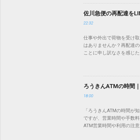
この方法をマスターすれば
が出てこないのか？ そも
佐川急便の再配達をL
認識する仕組みにあります
22:32
準」「第2水準」といった
織だけで作られた「外字」
仕事や外出で荷物を受け取
「Unicode（ユニコー
はありませんか？再配達の
所」のような番号が割り振
ことに申し訳なさを感じた
び出すことができるのです。
い」 「わざわざ電話をか
ソフトも不要なのが「Uni
ビス「スマートクラブ」と
できます。 具体的な手順（U
なります。この記事では、
角」にする（※重要）。 **「
す。 佐川急便の再配達が
力した数字が、一瞬で対応する
ろうきんATMの時間
会員サービス「スマートク
です。Word上で「20BB7」
18:00
す。 以前はウェブサイト
性が飛躍的に向上していま
「ろうきんATMの時間が
じめ配達時間を変更すると
ですが、営業時間や手数料
本国内で最も利用されてい
ATM営業時間や利用の注意
します。 1. トーク画面
用する場所によって時間が異な
ます。LINE公式アカウ