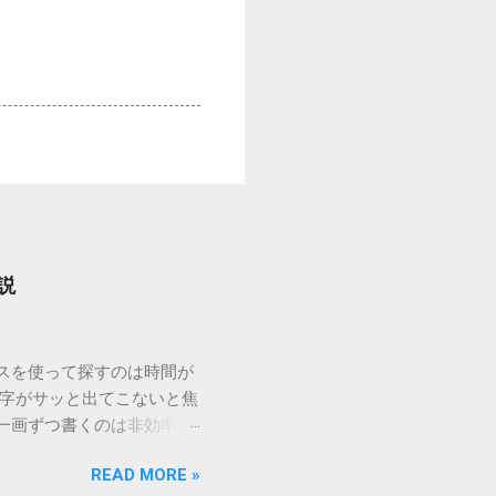
説
ウスを使って探すのは時間が
漢字がサッと出てこないと焦
一画ずつ書くのは非効率で
パッドを使わずに、特定のコ
READ MORE »
ックを詳しく解説します。