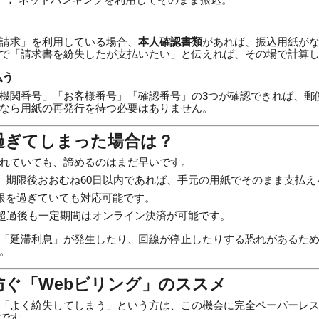
請求」を利用している場合、
本人確認書類
があれば、振込用紙が
で「請求書を紛失したが支払いたい」と伝えれば、その場で計算
払う
納機関番号」「お客様番号」「確認番号」の3つが確認できれば、郵
なら用紙の再発行を待つ必要はありません。
が過ぎてしまった場合は？
れていても、諦めるのはまだ早いです。
：
期限後おおむね60日以内であれば、手元の用紙でそのまま支払え
限を過ぎていても対応可能です。
超過後も一定期間はオンライン決済が可能です。
「延滞利息」が発生したり、回線が停止したりする恐れがあるた
。
を防ぐ「Webビリング」のススメ
「よく紛失してしまう」という方は、この機会に完全ペーパーレスの*
です。