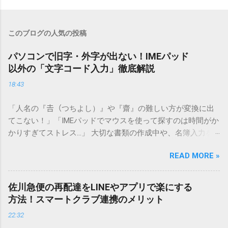
このブログの人気の投稿
パソコンで旧字・外字が出ない！IMEパッド
以外の「文字コード入力」徹底解説
18:43
「人名の『𠮷（つちよし）』や『齋』の難しい方が変換に出
てこない！」「IMEパッドでマウスを使って探すのは時間がか
かりすぎてストレス…」 大切な書類の作成中や、名簿入力を
しているときに、お目当ての漢字がサッと出てこないと焦っ
READ MORE »
てしまいますよね。多くの人が「IMEパッド（手書き入力）」
を使いますが、実はマウスで一画ずつ書くのは非効率です
し、似た漢字が多すぎて結局見つからないことも少なくあり
佐川急便の再配達をLINEやアプリで楽にする
ません。 そこで今回は、IMEパッドを使わずに、特定のコー
方法！スマートクラブ連携のメリット
ドを打ち込むだけで一瞬で旧字や外字、特殊記号を呼び出す
22:32
「文字コード入力」のテクニックを詳しく解説します。 この