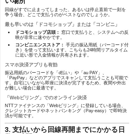
い場所
回線がすでに止まってしまった、あるいは停止直前で一刻を
争う場合、どこで支払うのがベストなのでしょうか。
最も早いのは「ドコモショップ」または「コンビニ」
ドコモショップ店頭：
窓口で支払うと、システムへの反
映が非常に速やかです。
コンビニエンスストア：
手元の振込用紙（バーコード付
き）を使って支払います。こちらも24時間リアルタイム
に近い形で入金情報が共有されます。
スマホ決済アプリも有効
振込用紙のバーコードを「d払い」や「au PAY」、
「PayPay」などのアプリでスキャンして支払うことも可能で
す。自宅にいながら即座に決済が完了するため、夜間や外出
が難しい場合に最適です。
「Webビリング」でのオンライン決済
NTTファイナンスの「Webビリング」に登録している場合、
クレジットカードやネットバンキング（Pay-easy）で即時決
済が可能です。
3. 支払いから回線再開までにかかる日