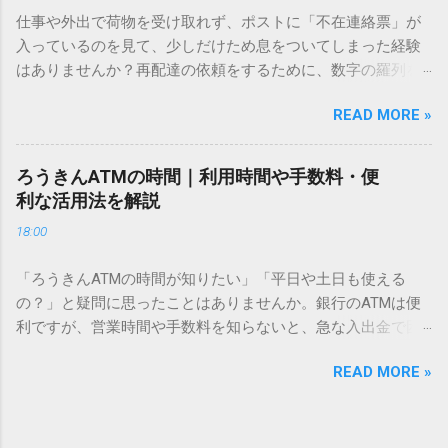
方法をマスターすれば、もう難しい漢字の入力で手を止める
仕事や外出で荷物を受け取れず、ポストに「不在連絡票」が
必要はありません。 1. なぜ「変換」しても旧字・外字が出て
入っているのを見て、少しだけため息をついてしまった経験
こないのか？ そもそも、なぜ普通の変換で出てこない漢字が
はありませんか？再配達の依頼をするために、数字の羅列を
あるのでしょうか。その理由は、パソコンが文字を認識する
電話で打ち込んだり、ドライバーさんの手を煩わせてしまう
仕組みにあります。 日本のパソコンで一般的に使われる漢字
READ MORE »
ことに申し訳なさを感じたりすることもあるかもしれませ
は、JIS規格（日本産業規格）によって「第1水準」「第2水
ん。 「もっとスムーズに、自分のタイミングで受け取りた
準」といった形で整理されています。しかし、人名や地名に
い」 「わざわざ電話をかけずに、スマホ一つで完結させた
使われる非常に古い漢字（旧字）や、特定の組織だけで作ら
ろうきんATMの時間｜利用時間や手数料・便
い」 そんな願いを叶えてくれるのが、佐川急便の会員制サー
れた「外字」は、この一般的な変換リストに含まれていない
利な活用法を解説
ビス「スマートクラブ」と、LINEや公式アプリの連携です。
ことが多いのです。 そこで登場するのが「Unicode（ユニコ
18:00
これらを活用するだけで、再配達のストレスは驚くほど軽く
ード）」や「JISコード」といった 文字コード です。パソコ
なります。この記事では、忙しい毎日をサポートする便利な
ン上のすべての文字には、いわば「住所」のような番号が割
「ろうきんATMの時間が知りたい」「平日や土日も使える
受け取り術と、連携による具体的なメリットを徹底解説しま
り振られています。変換候補に出ない文字でも、この住所
の？」と疑問に思ったことはありませんか。銀行のATMは便
す。 佐川急便の再配達が劇的に変わる「スマートクラブ」と
（コード）を直接指定すれば、確実に呼び出すことができる
利ですが、営業時間や手数料を知らないと、急な入出金で困
は？ まず押さえておきたいのが、佐川急便の個人向け無料会
のです。 2. Windows標準機能！文字コードで漢字を出す「16
ることもあります。この記事では、 ろうきん（労働金庫）の
員サービス「スマートクラブ」です。これは、荷物の配送状
進数入力」 最も汎用性が高く、特別なソフトも不要なのが
READ MORE »
ATM営業時間や利用の注意点、便利な活用法 を詳しく解説し
況をリアルタイムで管理するための基盤となるサービスで
「Unicode」を直接入力する方法です。Wordやメモ帳など、
ます。 1. ろうきんATMの基本営業時間 ろうきんATMは、利用
す。 以前はウェブサイトを開いてログインする手間がありま
多くのWindowsアプリケーションで使用できます。 具体的な
する場所によって時間が異なりますが、一般的には次の通り
したが、現在はLINEやアプリと紐付けることで、その利便性
手順（Unicode入力） 入力したい文字の「Unicode（例：
です。 1-1. 店舗内ATM 平日：9:00〜17:00 土曜・日曜・祝