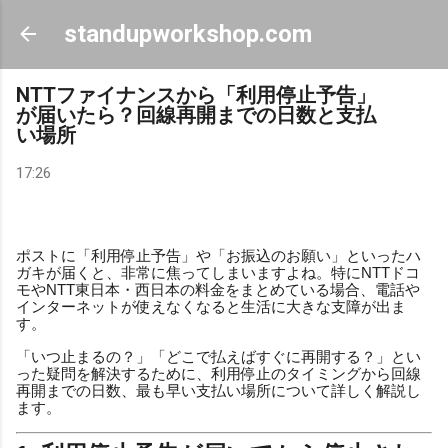
スキップしてメイン コンテンツに移動
standupworkshop.com
NTTファイナンスから「利用停止予告」
が届いたら？回線再開までの日数と支払
い場所
17:26
ポストに「利用停止予告」や「お振込のお願い」といったハ
ガキが届くと、非常に焦ってしまいますよね。特にNTTドコ
モやNTT東日本・西日本の料金をまとめている場合、電話や
インターネットが使えなくなると生活に大きな支障が出ま
す。
「いつ止まるの？」「どこで払えばすぐに再開する？」とい
った疑問を解決するために、利用停止のタイミングから回線
再開までの日数、最も早い支払い場所について詳しく解説し
ます。