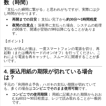
数（時間）
「支払った瞬間に繋がる」と思われがちですが、実際には少
し時間がかかります。
再開までの目安：
支払い完了から
約30分〜1時間程度
夜間の注意点：
深夜帯に支払った場合、システムの処理
の関係で、開通が翌朝の9時以降になることがありま
す。
【ポイント】
支払いが済んだ後は、一度スマートフォンの電源を切り、再
起動（または機内モードのオン/オフ）を行ってください。こ
れにより電波を再キャッチし、スムーズに開通することが多
いです。
4. 振込用紙の期限が切れている場合
は？
手元の「利用停止予告」ハガキの支払い期限が切れていて
も、多くの場合は
コンビニでそのまま使用可能
です。
コンビニでの使用期限：
用紙に記載された期限からおお
むね60日〜90日程度は、レジで読み取れることが一般的
です。