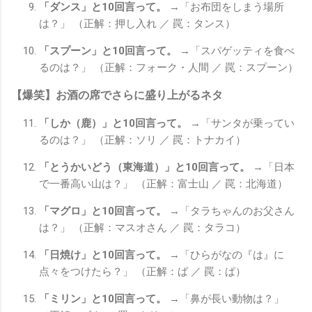
「ダンス」と10回言って。
→「お布団をしまう場所
は？」 （正解：押し入れ ／ 罠：タンス）
「スプーン」と10回言って。
→「スパゲッティを食べ
るのは？」 （正解：フォーク・人間 ／ 罠：スプーン）
【爆笑】お酒の席でさらに盛り上がるネタ
「しか（鹿）」と10回言って。
→「サンタが乗ってい
るのは？」 （正解：ソリ ／ 罠：トナカイ）
「とうかいどう（東海道）」と10回言って。
→「日本
で一番高い山は？」 （正解：富士山 ／ 罠：北海道）
「マグロ」と10回言って。
→「タラちゃんのお父さん
は？」 （正解：マスオさん ／ 罠：タラコ）
「日焼け」と10回言って。
→「ひらがなの『は』に
点々をつけたら？」 （正解：ば ／ 罠：ぱ）
「ミリン」と10回言って。
→「鼻が長い動物は？」