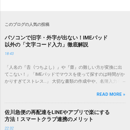
このブログの人気の投稿
パソコンで旧字・外字が出ない！IMEパッド
以外の「文字コード入力」徹底解説
18:43
「人名の『𠮷（つちよし）』や『齋』の難しい方が変換に出
てこない！」「IMEパッドでマウスを使って探すのは時間がか
かりすぎてストレス…」 大切な書類の作成中や、名簿入力を
しているときに、お目当ての漢字がサッと出てこないと焦っ
READ MORE »
てしまいますよね。多くの人が「IMEパッド（手書き入力）」
を使いますが、実はマウスで一画ずつ書くのは非効率です
し、似た漢字が多すぎて結局見つからないことも少なくあり
佐川急便の再配達をLINEやアプリで楽にする
ません。 そこで今回は、IMEパッドを使わずに、特定のコー
方法！スマートクラブ連携のメリット
ドを打ち込むだけで一瞬で旧字や外字、特殊記号を呼び出す
22:32