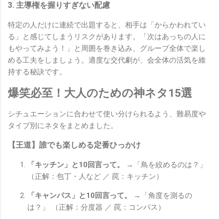
3. 主導権を握りすぎない配慮
特定の人だけに連続で出題すると、相手は「からかわれてい
る」と感じてしまうリスクがあります。「次はあっちの人に
もやってみよう！」と周囲を巻き込み、グループ全体で楽し
める工夫をしましょう。適度な交代劇が、会全体の活気を維
持する秘訣です。
爆笑必至！大人のための神ネタ15選
シチュエーションに合わせて使い分けられるよう、難易度や
タイプ別にネタをまとめました。
【王道】誰でも楽しめる定番ひっかけ
「キッチン」と10回言って。
→「鳥を絞めるのは？」
（正解：包丁・人など ／ 罠：キッチン）
「キャンパス」と10回言って。
→「角度を測るの
は？」 （正解：分度器 ／ 罠：コンパス）