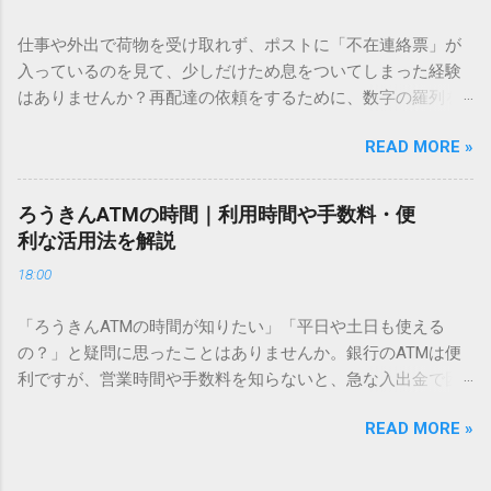
「文字コード入力」のテクニックを詳しく解説します。 この
方法をマスターすれば、もう難しい漢字の入力で手を止める
仕事や外出で荷物を受け取れず、ポストに「不在連絡票」が
必要はありません。 1. なぜ「変換」しても旧字・外字が出て
入っているのを見て、少しだけため息をついてしまった経験
こないのか？ そもそも、なぜ普通の変換で出てこない漢字が
はありませんか？再配達の依頼をするために、数字の羅列を
あるのでしょうか。その理由は、パソコンが文字を認識する
電話で打ち込んだり、ドライバーさんの手を煩わせてしまう
仕組みにあります。 日本のパソコンで一般的に使われる漢字
READ MORE »
ことに申し訳なさを感じたりすることもあるかもしれませ
は、JIS規格（日本産業規格）によって「第1水準」「第2水
ん。 「もっとスムーズに、自分のタイミングで受け取りた
準」といった形で整理されています。しかし、人名や地名に
い」 「わざわざ電話をかけずに、スマホ一つで完結させた
使われる非常に古い漢字（旧字）や、特定の組織だけで作ら
ろうきんATMの時間｜利用時間や手数料・便
い」 そんな願いを叶えてくれるのが、佐川急便の会員制サー
れた「外字」は、この一般的な変換リストに含まれていない
利な活用法を解説
ビス「スマートクラブ」と、LINEや公式アプリの連携です。
ことが多いのです。 そこで登場するのが「Unicode（ユニコ
18:00
これらを活用するだけで、再配達のストレスは驚くほど軽く
ード）」や「JISコード」といった 文字コード です。パソコ
なります。この記事では、忙しい毎日をサポートする便利な
ン上のすべての文字には、いわば「住所」のような番号が割
「ろうきんATMの時間が知りたい」「平日や土日も使える
受け取り術と、連携による具体的なメリットを徹底解説しま
り振られています。変換候補に出ない文字でも、この住所
の？」と疑問に思ったことはありませんか。銀行のATMは便
す。 佐川急便の再配達が劇的に変わる「スマートクラブ」と
（コード）を直接指定すれば、確実に呼び出すことができる
利ですが、営業時間や手数料を知らないと、急な入出金で困
は？ まず押さえておきたいのが、佐川急便の個人向け無料会
のです。 2. Windows標準機能！文字コードで漢字を出す「16
ることもあります。この記事では、 ろうきん（労働金庫）の
員サービス「スマートクラブ」です。これは、荷物の配送状
進数入力」 最も汎用性が高く、特別なソフトも不要なのが
READ MORE »
ATM営業時間や利用の注意点、便利な活用法 を詳しく解説し
況をリアルタイムで管理するための基盤となるサービスで
「Unicode」を直接入力する方法です。Wordやメモ帳など、
ます。 1. ろうきんATMの基本営業時間 ろうきんATMは、利用
す。 以前はウェブサイトを開いてログインする手間がありま
多くのWindowsアプリケーションで使用できます。 具体的な
する場所によって時間が異なりますが、一般的には次の通り