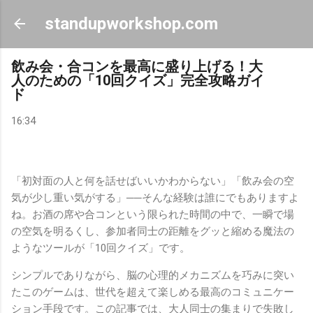
スキップしてメイン コンテンツに移動
standupworkshop.com
飲み会・合コンを最高に盛り上げる！大
人のための「10回クイズ」完全攻略ガイ
ド
16:34
「初対面の人と何を話せばいいかわからない」「飲み会の空
気が少し重い気がする」──そんな経験は誰にでもありますよ
ね。お酒の席や合コンという限られた時間の中で、一瞬で場
の空気を明るくし、参加者同士の距離をグッと縮める魔法の
ようなツールが「10回クイズ」です。
シンプルでありながら、脳の心理的メカニズムを巧みに突い
たこのゲームは、世代を超えて楽しめる最高のコミュニケー
ション手段です。この記事では、大人同士の集まりで失敗し