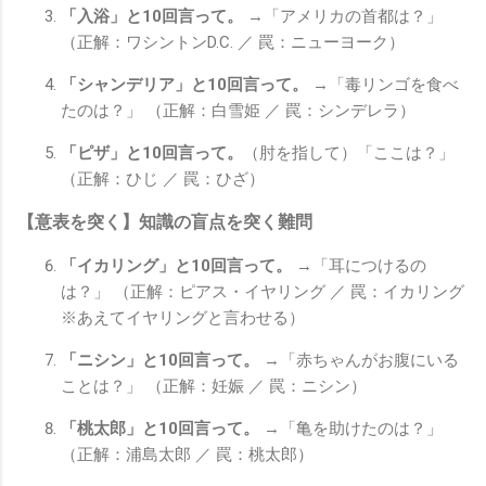
「入浴」と10回言って。
→「アメリカの首都は？」
（正解：ワシントンD.C. ／ 罠：ニューヨーク）
「シャンデリア」と10回言って。
→「毒リンゴを食べ
たのは？」 （正解：白雪姫 ／ 罠：シンデレラ）
「ピザ」と10回言って。
（肘を指して）「ここは？」
（正解：ひじ ／ 罠：ひざ）
【意表を突く】知識の盲点を突く難問
「イカリング」と10回言って。
→「耳につけるの
は？」 （正解：ピアス・イヤリング ／ 罠：イカリング
※あえてイヤリングと言わせる）
「ニシン」と10回言って。
→「赤ちゃんがお腹にいる
ことは？」 （正解：妊娠 ／ 罠：ニシン）
「桃太郎」と10回言って。
→「亀を助けたのは？」
（正解：浦島太郎 ／ 罠：桃太郎）