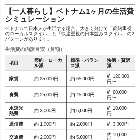
【一人暮らし】ベトナム1ヶ月の生活費
シミュレーション
ベトナムで日本人が生活する場合、大きく分けて「節約重視
のローカルスタイル」と「快適重視の日本並みスタイル」の2
パターンがあります。
生活費の内訳目安（月額）
節約・ローカ
標準・バラン
快適・贅沢
項目
ル派
ス派
派
約 120,000
家賃
約 35,000円
約 65,000円
円〜
約 80,000
食費
約 25,000円
約 45,000円
円〜
水道光
約 10,000
約 3,000円
約 6,000円
熱費
円
通信費
約 1,000円
約 2,000円
約 3,000円
約 10,000
交通費
約 2,000円
約 5,000円
円