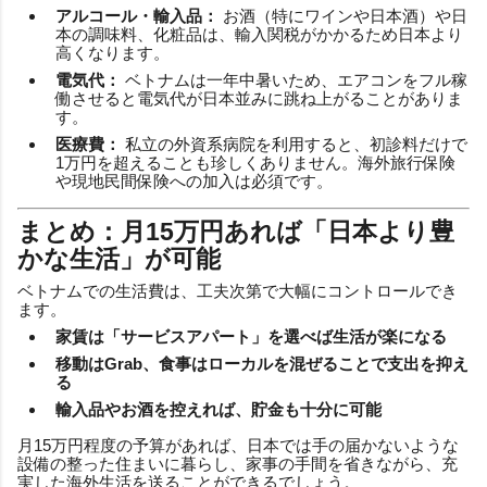
アルコール・輸入品：
お酒（特にワインや日本酒）や日
本の調味料、化粧品は、輸入関税がかかるため日本より
高くなります。
電気代：
ベトナムは一年中暑いため、エアコンをフル稼
働させると電気代が日本並みに跳ね上がることがありま
す。
医療費：
私立の外資系病院を利用すると、初診料だけで
1万円を超えることも珍しくありません。海外旅行保険
や現地民間保険への加入は必須です。
まとめ：月15万円あれば「日本より豊
かな生活」が可能
ベトナムでの生活費は、工夫次第で大幅にコントロールでき
ます。
家賃は「サービスアパート」を選べば生活が楽になる
移動はGrab、食事はローカルを混ぜることで支出を抑え
る
輸入品やお酒を控えれば、貯金も十分に可能
月15万円程度の予算があれば、日本では手の届かないような
設備の整った住まいに暮らし、家事の手間を省きながら、充
実した海外生活を送ることができるでしょう。