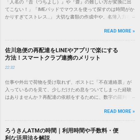
「人名の『𠮷（つちよし）』や『齋』の難しい方が変換に出
てこない！」「IMEパッドでマウスを使って探すのは時間がか
かりすぎてストレス…」 大切な書類の作成中や、名簿入力を
しているときに、お目当ての漢字がサッと出てこないと焦っ
READ MORE »
てしまいますよね。多くの人が「IMEパッド（手書き入力）」
を使いますが、実はマウスで一画ずつ書くのは非効率です
し、似た漢字が多すぎて結局見つからないことも少なくあり
佐川急便の再配達をLINEやアプリで楽にする
ません。 そこで今回は、IMEパッドを使わずに、特定のコー
方法！スマートクラブ連携のメリット
ドを打ち込むだけで一瞬で旧字や外字、特殊記号を呼び出す
22:32
「文字コード入力」のテクニックを詳しく解説します。 この
方法をマスターすれば、もう難しい漢字の入力で手を止める
仕事や外出で荷物を受け取れず、ポストに「不在連絡票」が
必要はありません。 1. なぜ「変換」しても旧字・外字が出て
入っているのを見て、少しだけため息をついてしまった経験
こないのか？ そもそも、なぜ普通の変換で出てこない漢字が
はありませんか？再配達の依頼をするために、数字の羅列を
あるのでしょうか。その理由は、パソコンが文字を認識する
電話で打ち込んだり、ドライバーさんの手を煩わせてしまう
仕組みにあります。 日本のパソコンで一般的に使われる漢字
READ MORE »
ことに申し訳なさを感じたりすることもあるかもしれませ
は、JIS規格（日本産業規格）によって「第1水準」「第2水
ん。 「もっとスムーズに、自分のタイミングで受け取りた
準」といった形で整理されています。しかし、人名や地名に
い」 「わざわざ電話をかけずに、スマホ一つで完結させた
使われる非常に古い漢字（旧字）や、特定の組織だけで作ら
ろうきんATMの時間｜利用時間や手数料・便
い」 そんな願いを叶えてくれるのが、佐川急便の会員制サー
れた「外字」は、この一般的な変換リストに含まれていない
利な活用法を解説