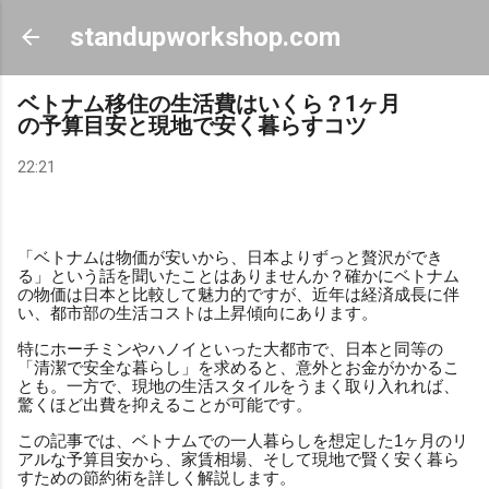
スキップしてメイン コンテンツに移動
standupworkshop.com
ベトナム移住の生活費はいくら？1ヶ月
の予算目安と現地で安く暮らすコツ
22:21
「ベトナムは物価が安いから、日本よりずっと贅沢ができ
る」という話を聞いたことはありませんか？確かにベトナム
の物価は日本と比較して魅力的ですが、近年は経済成長に伴
い、都市部の生活コストは上昇傾向にあります。
特にホーチミンやハノイといった大都市で、日本と同等の
「清潔で安全な暮らし」を求めると、意外とお金がかかるこ
とも。一方で、現地の生活スタイルをうまく取り入れれば、
驚くほど出費を抑えることが可能です。
この記事では、ベトナムでの一人暮らしを想定した1ヶ月のリ
アルな予算目安から、家賃相場、そして現地で賢く安く暮ら
すための節約術を詳しく解説します。