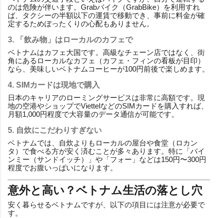
のは危険が伴います。Grabバイク（GrabBike）を利用すれ
ば、タクシーの半額以下の運賃で移動でき、事前に料金が確
定するためぼったくりの心配もありません。
3. 「飲み物」はローカルのカフェで
ベトナムはカフェ大国です。高級なチェーン店ではなく、街
角にあるローカルなカフェ（カフェ・フィンの看板が目印）
なら、美味しいベトナムコーヒーが100円前後で楽しめます。
4. SIMカードは現地で購入
日本のキャリアのローミングサービスは非常に高額です。現
地の空港やショップでViettelなどのSIMカードを購入すれば、
月額1,000円程度で大容量のデータ通信が可能です。
5. 自炊にこだわりすぎない
ベトナムでは、自炊よりもローカルの屋台や食堂（ロカン
タ）で食べる方が安く済むことが多々あります。特に「バイ
ンミー（サンドイッチ）」や「フォー」などは150円〜300円
程度でお腹いっぱいになります。
意外と高い？ベトナム生活の落とし穴
安く暮らせるベトナムですが、以下の項目には注意が必要で
す。