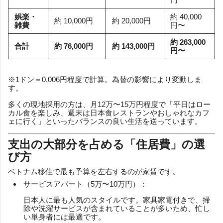
娯楽・
約 40,000
約 10,000円
約 20,000円
雑費
円〜
約 263,000
合計
約 76,000円
約 143,000円
円〜
※1ドン＝0.006円程度で計算。為替の影響により変動しま
す。
多くの現地採用の方は、月12万〜15万円程度で「平日はロー
カル食を楽しみ、週末は日本食レストランやおしゃれなカフ
ェに行く」といったバランスの良い生活を送っています。
支出の大部分を占める「住居費」の選
び方
ベトナム移住で最も予算を左右するのが家賃です。
サービスアパート（5万〜10万円）：
日本人に最も人気のスタイルです。家具家電付きで、掃
除や洗濯サービスが含まれていることが多いため、忙し
い単身者には最適です。