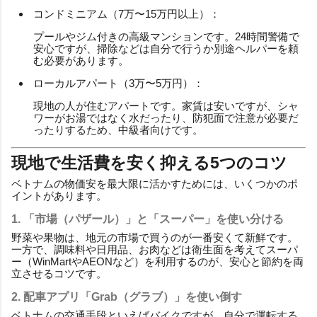
コンドミニアム（7万〜15万円以上）：
プールやジム付きの高級マンションです。24時間警備で
安心ですが、掃除などは自分で行うか別途ヘルパーを頼
む必要があります。
ローカルアパート（3万〜5万円）：
現地の人が住むアパートです。家賃は安いですが、シャ
ワーがお湯ではなく水だったり、防犯面で注意が必要だ
ったりするため、中級者向けです。
現地で生活費を安く抑える5つのコツ
ベトナムの物価安を最大限に活かすためには、いくつかのポ
イントがあります。
1. 「市場（パザール）」と「スーパー」を使い分ける
野菜や果物は、地元の市場で買うのが一番安くて新鮮です。
一方で、調味料や日用品、お肉などは衛生面を考えてスーパ
ー（WinMartやAEONなど）を利用するのが、安心と節約を両
立させるコツです。
2. 配車アプリ「Grab（グラブ）」を使い倒す
ベトナムの交通手段といえばバイクですが、自分で運転する