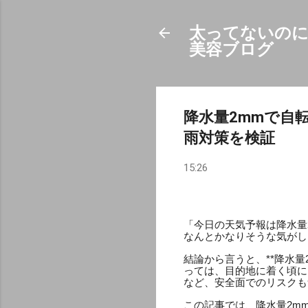
太ってないのに
美容ブログ
降水量2mmで自
雨対策を検証
15:26
「今日の天気予報は降水量
なんとかなりそうな気がし
結論から言うと、**降水
っては、目的地に着く頃に
など、安全面でのリスクも
この記事では、降水量2m