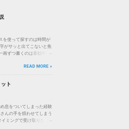
説
ウスを使って探すのは時間が
漢字がサッと出てこないと焦
一画ずつ書くのは非効率で
パッドを使わずに、特定のコ
READ MORE »
ックを詳しく解説します。
「変換」しても旧字・外字
理由は、パソコンが文字を
リット
規格）によって「第1水
漢字（旧字）や、特定の組
 そこで登場するのが
ため息をついてしまった経験
ての文字には、いわば「住
ーさんの手を煩わせてしまう
を直接指定すれば、確実に呼
タイミングで受け取りた
」 最も汎用性が高く、特別な
が、佐川急便の会員制サー