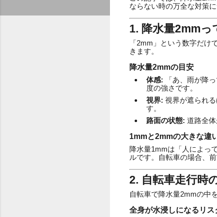
ならない時の万全な対策に
1. 降水量2m
「2mm」という数字だけ
きます。
降水量2mmの目安
体感:
「あ、雨が降っ
度の強さです。
視界:
視界が遮られる
す。
路面の状態:
道路全体
1mmと2mmの大きな違
降水量1mmは「人によっ
ルです。自転車の場合、前
2. 自転車走行
自転車で降水量2mmの中
全身が水浸しになるリス