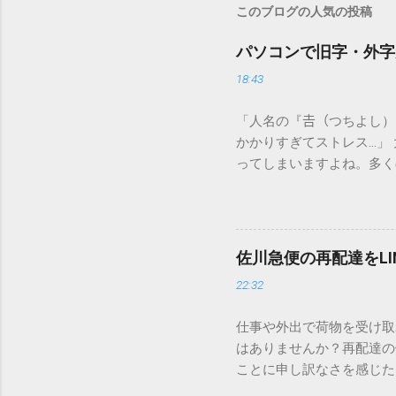
このブログの人気の投稿
パソコンで旧字・外字
18:43
「人名の『𠮷（つちよし
かかりすぎてストレス…」
ってしまいますよね。多く
すし、似た漢字が多すぎて
ードを打ち込むだけで一瞬
この方法をマスターすれば
が出てこないのか？ そも
佐川急便の再配達をL
認識する仕組みにあります
22:32
準」「第2水準」といった
織だけで作られた「外字」
仕事や外出で荷物を受け取
「Unicode（ユニコー
はありませんか？再配達の
所」のような番号が割り振
ことに申し訳なさを感じた
び出すことができるのです。
い」 「わざわざ電話をか