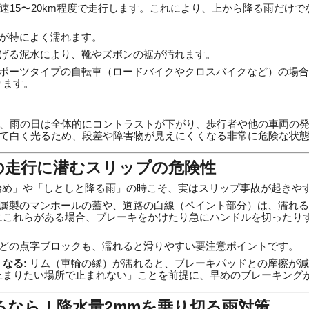
速15〜20km程度で走行します。これにより、上から降る雨だけ
が特によく濡れます。
げる泥水により、靴やズボンの裾が汚れます。
ポーツタイプの自転車（ロードバイクやクロスバイクなど）の場合
ります。
、雨の日は全体的にコントラストが下がり、歩行者や他の車両の
て白く光るため、段差や障害物が見えにくくなる非常に危険な状
日の走行に潜むスリップの危険性
始め」や「しとしと降る雨」の時こそ、実はスリップ事故が起きや
属製のマンホールの蓋や、道路の白線（ペイント部分）は、濡れる
にこれらがある場合、ブレーキをかけたり急にハンドルを切ったり
どの点字ブロックも、濡れると滑りやすい要注意ポイントです。
なる:
リム（車輪の縁）が濡れると、ブレーキパッドとの摩擦が減
止まりたい場所で止まれない」ことを前提に、早めのブレーキング
乗るなら！降水量2mmを乗り切る雨対策