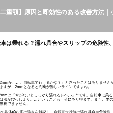
スキップしてメイン コンテンツに移動
二重顎】原因と即効性のある改善方法｜
転車は乗れる？濡れ具合やスリップの危険性
2mmか……。自転車で行けるかな？」と迷ったことはありませんか
ますが、2mmとなると判断が難しいラインですよね。
量2mmは「傘がないとしっかり濡れるレベル」**です。自転車に乗
は服がびっしょり……ということも十分にあり得ます。また、雨
無視できません。
mの具体的な雨の強さを解説し、自転車走行時の濡れ具合や危険性