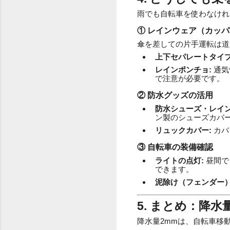
雨でも自転車を使わなけれ
① レインウェア（カッ
傘を差しての片手運転は道
上下セパレートタイプ
レインポンチョ:
通気
で注意が必要です。
② 防水グッズの活用
防水シューズ・レイン
ン製のシューズカバ
リュックカバー:
カバ
③ 自転車の装備確認
ライトの点灯:
昼間で
できます。
泥除け（フェンダー）
5. まとめ：降
降水量2mmは、自転車移動