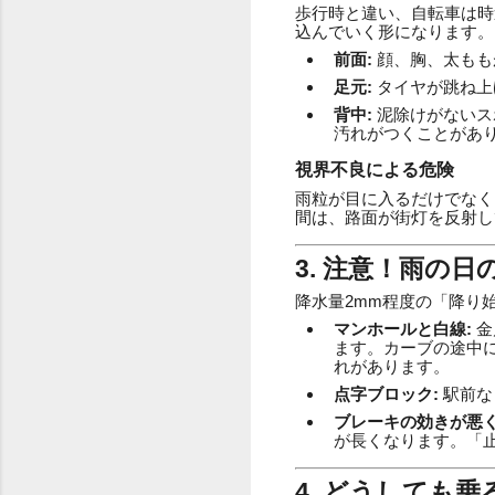
歩行時と違い、自転車は時
込んでいく形になります。
前面:
顔、胸、太もも
足元:
タイヤが跳ね上
背中:
泥除けがないス
汚れがつくことがあ
視界不良による危険
雨粒が目に入るだけでなく
間は、路面が街灯を反射し
3. 注意！雨の
降水量2mm程度の「降り
マンホールと白線:
金
ます。カーブの途中
れがあります。
点字ブロック:
駅前な
ブレーキの効きが悪く
が長くなります。「
4. どうしても