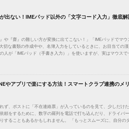
が出ない！IMEパッド以外の「文字コード入力」徹底解
）』や『齋』の難しい方が変換に出てこない！」「IMEパッドでマ
 大切な書類の作成中や、名簿入力をしているときに、お目当ての
の人が「IMEパッド（手書き入力）」を使いますが、実はマウスで
結局見つからないことも少なくありません。 そこで今回は、IME
で旧字や外字、特殊記号を呼び出す「文字コード入力」のテクニ
、もう難しい漢字の入力で手を止める必要はありません。 1. なぜ
そも、なぜ普通の変換で出てこない漢字があるのでしょうか。その
INEやアプリで楽にする方法！スマートクラブ連携のメ
。 日本のパソコンで一般的に使われる漢字は、JIS規格（日本産業
形で整理されています。しかし、人名や地名に使われる非常に古い
は、この一般的な変換リストに含まれていないことが多いのです。
れず、ポストに「不在連絡票」が入っているのを見て、少しだけ
ド）」や「JISコード」といった 文字コード です。パソコン上のすべ
依頼をするために、数字の羅列を電話で打ち込んだり、ドライバ
られています。変換候補に出ない文字でも、この住所（コード）
りすることもあるかもしれません。 「もっとスムーズに、自分の
 2. Windows標準機能！文字コードで漢字を出す「16進数入力
けずに、スマホ一つで完結させたい」 そんな願いを叶えてくれるの