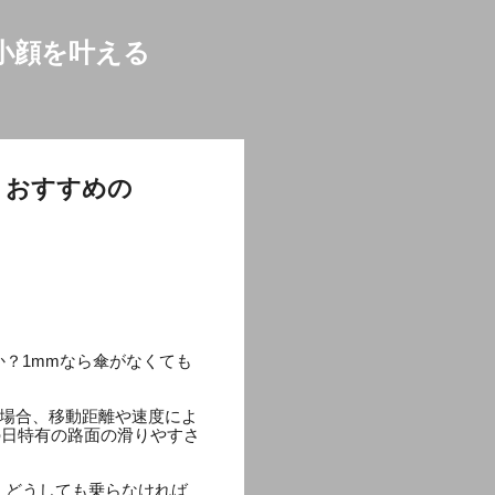
小顔を叶える
、おすすめの
？1mmなら傘がなくても
る場合、移動距離や速度によ
の日特有の路面の滑りやすさ
、どうしても乗らなければ