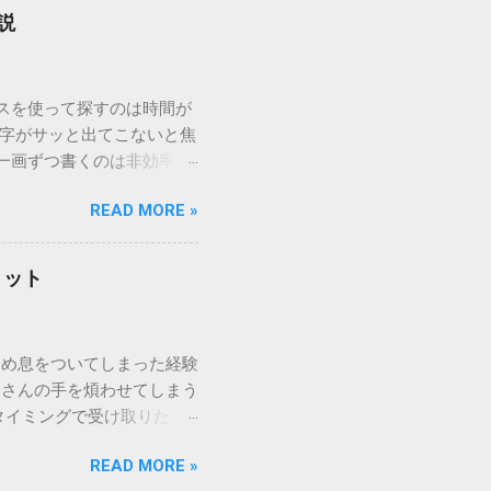
説
ウスを使って探すのは時間が
漢字がサッと出てこないと焦
一画ずつ書くのは非効率で
パッドを使わずに、特定のコ
READ MORE »
ックを詳しく解説します。
「変換」しても旧字・外字
理由は、パソコンが文字を
リット
規格）によって「第1水
漢字（旧字）や、特定の組
 そこで登場するのが
ため息をついてしまった経験
ての文字には、いわば「住
ーさんの手を煩わせてしまう
を直接指定すれば、確実に呼
タイミングで受け取りた
」 最も汎用性が高く、特別な
が、佐川急便の会員制サー
owsアプリケーションで使用
READ MORE »
達のストレスは驚くほど軽く
を把握する。 入力モードを「半