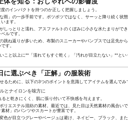
mの正体を知る：おしゃれへの影響度
程度のインパクトを持つのか正しく把握しましょう。
な雨」の一歩手前です。ポツポツではなく、サーッと降り続く状態
まいます。
がしっとりと濡れ、アスファルトのくぼみに小さな水たまりができ
レベルです。
の跳ね返りが多いため、布製のスニーカーやパンプスでは足先から
いです。
いこと以上に**「濡れてもすぐ乾く」「汚れが目立たない」**と
mの日に選ぶべき「正解」の服装術
せるために、以下の3つのポイントを意識してアイテムを選んでみ
テルとナイロンを味方に
濡れると乾きにくく、肌に張り付いて不快感を与えます。
ポリエステル混紡の素材。最近では、見た目は天然素材の風合いで
ク素材」のパンツやスカートが豊富です。
変色が目立つグレーやベージュは避け、ネイビー、ブラック、また
。