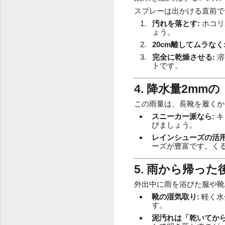
スプレーは出かける直前で
汚れを落とす:
ホコリ
ょう。
20cm離してムラなく
完全に乾燥させる:
溶
トです。
4. 降水量2mm
この雨量は、長靴を履くか
スニーカー派なら:
キ
びましょう。
レインシューズの活用
ーズが豊富です。く
5. 雨から帰っ
外出中に雨を浴びた服や靴
靴の湿気取り:
軽く水
す。
泥汚れは「乾いてから