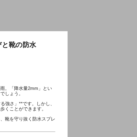
びと靴の防水
雨。「降水量2mm」とい
るでしょう。
る強さ」**です。しかし、
を歩くことができます。
と、靴を守り抜く防水スプレ