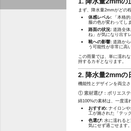
1. 降水量2m
まず、降水量2mmがどの
体感レベル:
「本格的
服の色が変わってし
路面の状況:
道路全体
ね」が気になり出す
靴への影響:
道路から
う可能性が非常に高
この雨量では、単に濡れな
持するカギとなります。
2. 降水量2m
機能性とデザインを両立さ
① 素材選び：ポリエス
綿100%の素材は、一度
おすすめ:
ナイロンや
工が施された「テッ
色選び:
水に濡れると
気にせず過ごせます