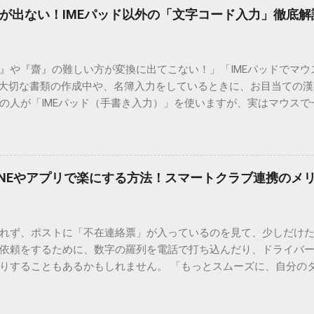
が出ない！IMEパッド以外の「文字コード入力」徹底解
）』や『齋』の難しい方が変換に出てこない！」「IMEパッドでマ
 大切な書類の作成中や、名簿入力をしているときに、お目当ての
の人が「IMEパッド（手書き入力）」を使いますが、実はマウスで
結局見つからないことも少なくありません。 そこで今回は、IME
で旧字や外字、特殊記号を呼び出す「文字コード入力」のテクニ
、もう難しい漢字の入力で手を止める必要はありません。 1. なぜ
そも、なぜ普通の変換で出てこない漢字があるのでしょうか。その
INEやアプリで楽にする方法！スマートクラブ連携のメ
。 日本のパソコンで一般的に使われる漢字は、JIS規格（日本産業
形で整理されています。しかし、人名や地名に使われる非常に古い
は、この一般的な変換リストに含まれていないことが多いのです。
れず、ポストに「不在連絡票」が入っているのを見て、少しだけ
ド）」や「JISコード」といった 文字コード です。パソコン上のすべ
依頼をするために、数字の羅列を電話で打ち込んだり、ドライバ
られています。変換候補に出ない文字でも、この住所（コード）
りすることもあるかもしれません。 「もっとスムーズに、自分の
 2. Windows標準機能！文字コードで漢字を出す「16進数入力
けずに、スマホ一つで完結させたい」 そんな願いを叶えてくれるの
code」を直接入力する方法です。Wordやメモ帳など、多くのWind
、LINEや公式アプリの連携です。これらを活用するだけで、再配
nicode入力） 入力したい文字の「Unicode（例：20BB7）」