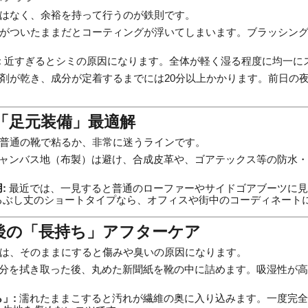
はなく、余裕を持って行うのが鉄則です。
がついたままだとコーティングが浮いてしまいます。ブラッシング
:
近すぎるとシミの原因になります。全体が軽く湿る程度に均一に
剤が乾き、成分が定着するまでには20分以上かかります。前日の
の「足元装備」最適解
普通の靴で粘るか、非常に迷うラインです。
ャンバス地（布製）は避け、合成皮革や、ゴアテックス等の防水・
:
最近では、一見すると普通のローファーやサイドゴアブーツに見
るぶし丈のショートタイプなら、オフィスや街中のコーディネート
た後の「長持ち」アフターケア
は、そのままにすると傷みや臭いの原因になります。
分を拭き取った後、丸めた新聞紙を靴の中に詰めます。吸湿性が高
」:
濡れたままこすると汚れが繊維の奥に入り込みます。一度完全