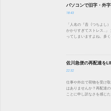
パソコンで旧字・外字
18:43
「人名の『𠮷（つちよし
かかりすぎてストレス…」
ってしまいますよね。多く
すし、似た漢字が多すぎて
ードを打ち込むだけで一瞬
この方法をマスターすれば
が出てこないのか？ そも
佐川急便の再配達をL
認識する仕組みにあります
22:32
準」「第2水準」といった
織だけで作られた「外字」
仕事や外出で荷物を受け取
「Unicode（ユニコー
はありませんか？再配達の
所」のような番号が割り振
ことに申し訳なさを感じた
び出すことができるのです。
い」 「わざわざ電話をか
ソフトも不要なのが「Uni
ビス「スマートクラブ」と
できます。 具体的な手順（U