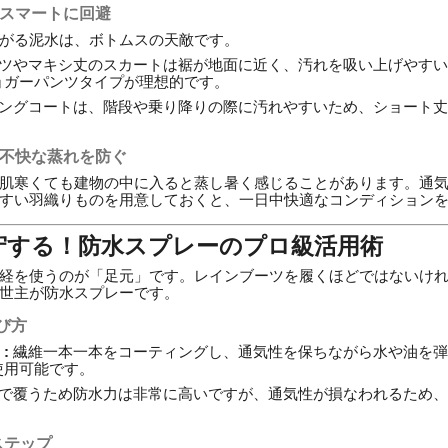
をスマートに回避
がる泥水は、ボトムスの天敵です。
ツやマキシ丈のスカートは裾が地面に近く、汚れを吸い上げやすい
ョガーパンツタイプが理想的です。
ングコートは、階段や乗り降りの際に汚れやすいため、ショート丈
：不快な蒸れを防ぐ
肌寒くても建物の中に入ると蒸し暑く感じることがあります。通
すい羽織りものを用意しておくと、一日中快適なコンディション
死守する！防水スプレーのプロ級活用術
経を使うのが「足元」です。レインブーツを履くほどではないけ
世主が防水スプレーです。
び方
:
繊維一本一本をコーティングし、通気性を保ちながら水や油を弾
使用可能です。
で覆うため防水力は非常に高いですが、通気性が損なわれるため、
ステップ