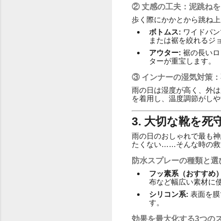
② 丈感の工夫：泥跳ね
歩く際にかかとから跳ね上
ボトムス:
ワイドパン
または裾を絞れるジ
アウター:
裾の長いロ
ターが重宝します。
③ インナーの湿気対策
雨の日は湿度が高く、外は
を着用し、温度調節がしや
3. 大切な靴を
雨の日のおしゃれで最も神
たくない……そんな時の救
防水スプレーの種類と選
フッ素系（おすすめ）
布など幅広い素材に
シリコン系:
表面を膜
す。
効果を最大化する3つの