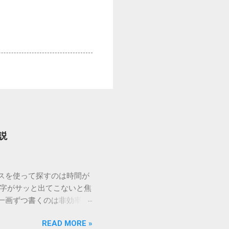
説
ウスを使って探すのは時間が
漢字がサッと出てこないと焦
一画ずつ書くのは非効率で
パッドを使わずに、特定のコ
READ MORE »
ックを詳しく解説します。