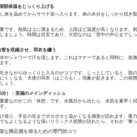
：深部体温をじっくり上げる
し体を温めてからサウナ室へ入ります。体の水分をしっかり拭き
要です。熱気は上に溜まるため、上段ほど温度が高くなります。
しましょう。時間は目安であり、大切なのは「背中の中心までし
：血管を収縮させ、羽衣を纏う
水やシャワーで汗を流します。これはマナーであると同時に、急
ます。
吐きながらゆっくりと入るのがコツです。じっとしていると、肌
にくくなる「天使の羽衣（はごろも）」現象が起きます。この状
しょう。
15分）：至福のメインディッシュ
重要なのがこの「休憩」です。水風呂から出たら、水気を素早く
す。
け巡り、手足の先までポカポカと温かくなる感覚が訪れます。重
でもよくなるような深いリラックス状態が訪れたら、それが「整
単価な満足感を得るための専門的コツ