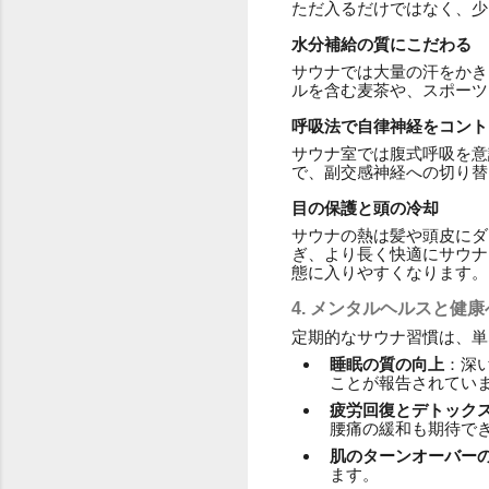
ただ入るだけではなく、少
水分補給の質にこだわる
サウナでは大量の汗をかき
ルを含む麦茶や、スポーツ
呼吸法で自律神経をコント
サウナ室では腹式呼吸を意
で、副交感神経への切り替
目の保護と頭の冷却
サウナの熱は髪や頭皮にダ
ぎ、より長く快適にサウナ
態に入りやすくなります。
4. メンタルヘルスと健
定期的なサウナ習慣は、単
睡眠の質の向上
：深
ことが報告されてい
疲労回復とデトック
腰痛の緩和も期待で
肌のターンオーバー
ます。