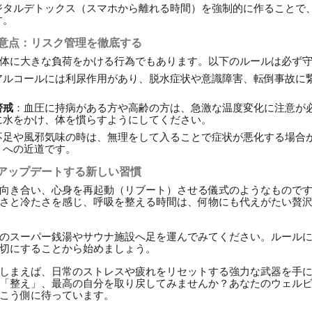
ジタルデトックス（スマホから離れる時間）を強制的に作ることで
す。
注意点：リスク管理を徹底する
体に大きな負荷をかける行為でもあります。以下のルールは必ず
アルコールには利尿作用があり、脱水症状や意識障害、転倒事故に
警戒
：血圧に持病がある方や高齢の方は、急激な温度変化に注意が
に水をかけ、体を慣らすようにしてください。
不足や風邪気味の時は、無理をして入ることで症状が悪化する場合
」への近道です。
アップデートする新しい習慣
向き合い、心身を再起動（リブート）させる儀式のようなもので
さと冷たさを感じ、呼吸を整える時間は、何物にも代えがたい贅
のスーパー銭湯やサウナ施設へ足を運んでみてください。ルール
切にすることから始めましょう。
しまえば、日常のストレスや疲れをリセットする強力な武器を手
「整え」、最高の自分を取り戻してみませんか？あなたのウェル
こう側に待っています。