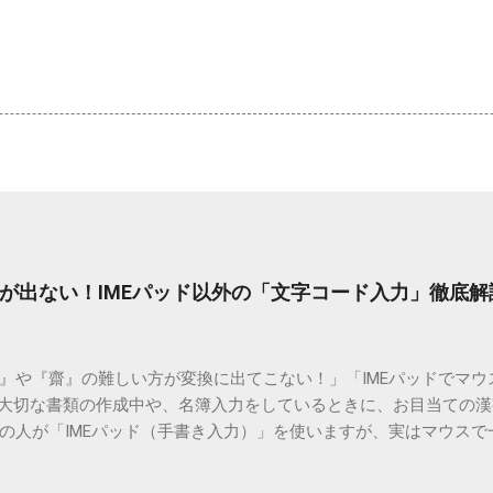
が出ない！IMEパッド以外の「文字コード入力」徹底解
）』や『齋』の難しい方が変換に出てこない！」「IMEパッドでマ
 大切な書類の作成中や、名簿入力をしているときに、お目当ての
の人が「IMEパッド（手書き入力）」を使いますが、実はマウスで
結局見つからないことも少なくありません。 そこで今回は、IME
で旧字や外字、特殊記号を呼び出す「文字コード入力」のテクニ