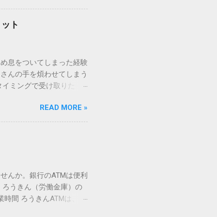
「変換」しても旧字・外字
理由は、パソコンが文字を
リット
規格）によって「第1水
漢字（旧字）や、特定の組
 そこで登場するのが
ため息をついてしまった経験
ての文字には、いわば「住
ーさんの手を煩わせてしまう
を直接指定すれば、確実に呼
タイミングで受け取りた
」 最も汎用性が高く、特別な
が、佐川急便の会員制サー
owsアプリケーションで使用
READ MORE »
達のストレスは驚くほど軽く
を把握する。 入力モードを「半
的なメリットを徹底解説しま
がら[X]キー**を押す。 入
、佐川急便の個人向け無料
oft Wordで非常に強力
ための基盤となるサービスで
紐付けることで、その利便
届き、不在になる前にあらか
せんか。銀行のATMは便利
」とおさらばできる理由 日
 ろうきん（労働金庫）の
、荷物の受け取り体験が一変
業時間 ろうきんATMは、利
手間すら、過去のものになり
0〜17:00 土曜・日曜・祝
や不在通知がトーク画面に直