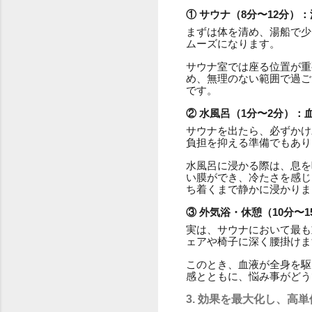
① サウナ（8分〜12分）
まずは体を清め、湯船で少
ムーズになります。
サウナ室では座る位置が重
め、無理のない範囲で過ご
です。
② 水風呂（1分〜2分）
サウナを出たら、必ずかけ
負担を抑える準備でもあり
水風呂に浸かる際は、息を
い膜ができ、冷たさを感じ
ち着くまで静かに浸かりま
③ 外気浴・休憩（10分〜
実は、サウナにおいて最も
ェアや椅子に深く腰掛けま
このとき、血液が全身を駆
感とともに、悩み事がどう
3. 効果を最大化し、高