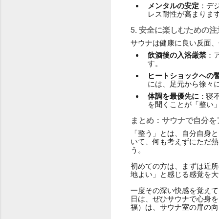
メンタルの安定
：デ
レス耐性が高まりま
5. 安全に楽しむための
サウナは健康に良い反面、
飲酒後の入浴厳禁
：
す。
ヒートショックへの
には、足元から徐々
体調を最優先に
：寝
を聞くことが「整い
まとめ：サウナで自分を
「整う」とは、自分自身と
いて、何も考えずにただ熱
う。
初めての方は、まずは近所
地よい」と感じる感覚を大
一度その深い快感を覚えて
日は、ぜひサウナで心身を
福）は、サウナ室の扉の向