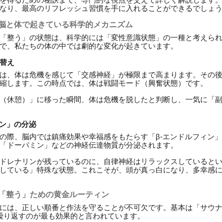
なり、最高のリフレッシュ習慣を手に入れることができるでしょ
？脳と体で起きている科学的メカニズム
「整う」の状態は、科学的には「変性意識状態」の一種と考えら
で、私たちの体の中では劇的な変化が起きています。
替え
は、体は危機を感じて「交感神経」が極限まで高まります。その
縮します。この時点では、体は戦闘モード（興奮状態）です。
（休憩）」に移った瞬間、体は危機を脱したと判断し、一気に「
ィン」の分泌
の際、脳内では鎮痛効果や幸福感をもたらす「β-エンドルフィン
「ドーパミン」などの神経伝達物質が分泌されます。
ドレナリンが残っているのに、自律神経はリラックスしていると
している」特殊な状態。これこそが、頭が真っ白になり、多幸感
い「整う」ための黄金ルーティン
には、正しい順番と作法を守ることが不可欠です。基本は「サウナ
繰り返すのが最も効果的と言われています。