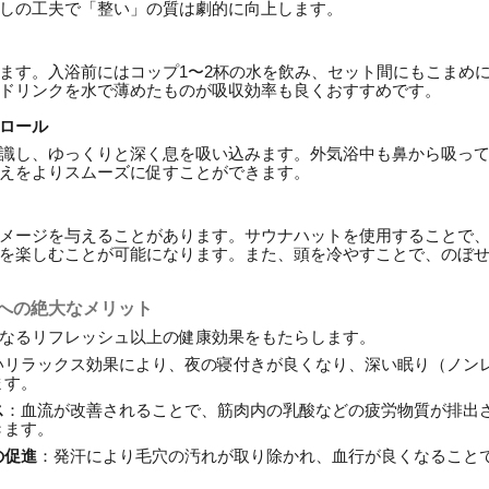
しの工夫で「整い」の質は劇的に向上します。
ます。入浴前にはコップ1〜2杯の水を飲み、セット間にもこまめ
ドリンクを水で薄めたものが吸収効率も良くおすすめです。
ロール
識し、ゆっくりと深く息を吸い込みます。外気浴中も鼻から吸っ
えをよりスムーズに促すことができます。
メージを与えることがあります。サウナハットを使用することで
を楽しむことが可能になります。また、頭を冷やすことで、のぼ
康への絶大なメリット
なるリフレッシュ以上の健康効果をもたらします。
いリラックス効果により、夜の寝付きが良くなり、深い眠り（ノン
ます。
ス
：血流が改善されることで、筋肉内の乳酸などの疲労物質が排出
きます。
の促進
：発汗により毛穴の汚れが取り除かれ、血行が良くなること