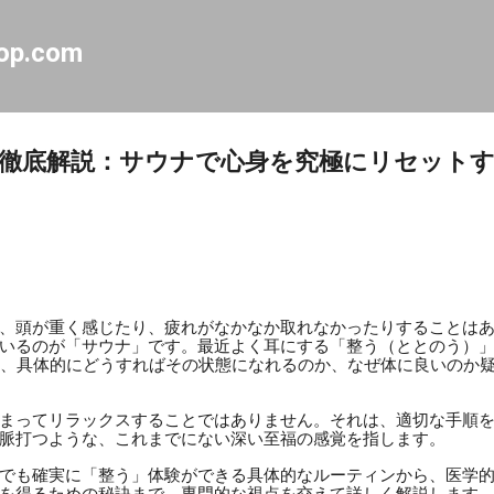
スキップしてメイン コンテンツに移動
op.com
徹底解説：サウナで心身を究極にリセット
、頭が重く感じたり、疲れがなかなか取れなかったりすることは
いるのが「サウナ」です。最近よく耳にする「整う（ととのう）
ど、具体的にどうすればその状態になれるのか、なぜ体に良いのか
まってリラックスすることではありません。それは、適切な手順
脈打つような、これまでにない深い至福の感覚を指します。
でも確実に「整う」体験ができる具体的なルーティンから、医学
を得るための秘訣まで、専門的な視点を交えて詳しく解説します