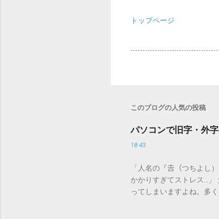
トップページ
このブログの人気の投稿
パソコンで旧字・外字
18:43
「人名の『𠮷（つちよし
かかりすぎてストレス…」
ってしまいますよね。多く
すし、似た漢字が多すぎて
ードを打ち込むだけで一瞬