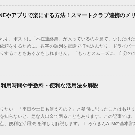
、もう難しい漢字の入力で手を止める必要はありません。 1. なぜ
そも、なぜ普通の変換で出てこない漢字があるのでしょうか。その
INEやアプリで楽にする方法！スマートクラブ連携のメ
。 日本のパソコンで一般的に使われる漢字は、JIS規格（日本産業
形で整理されています。しかし、人名や地名に使われる非常に古い
は、この一般的な変換リストに含まれていないことが多いのです。
れず、ポストに「不在連絡票」が入っているのを見て、少しだけ
ド）」や「JISコード」といった 文字コード です。パソコン上のすべ
依頼をするために、数字の羅列を電話で打ち込んだり、ドライバ
られています。変換候補に出ない文字でも、この住所（コード）
りすることもあるかもしれません。 「もっとスムーズに、自分の
 2. Windows標準機能！文字コードで漢字を出す「16進数入力
けずに、スマホ一つで完結させたい」 そんな願いを叶えてくれるの
code」を直接入力する方法です。Wordやメモ帳など、多くのWind
、LINEや公式アプリの連携です。これらを活用するだけで、再配
nicode入力） 入力したい文字の「Unicode（例：20BB7）」
忙しい毎日をサポートする便利な受け取り術と、連携による具体
20BB7」**と入力する。 直後にキーボードの**[Alt]キーを押しな
劇的に変わる「スマートクラブ」とは？ まず押さえておきたいのが
漢字（例：𠮷）に変換されます。 注記： この方法は、特にMicros
｜利用時間や手数料・便利な活用法を解説
ラブ」です。これは、荷物の配送状況をリアルタイムで管理する
と打ってA...
を開いてログインする手間がありましたが、現在はLINEやアプリと
す。登録を済ませておくだけで、荷物が発送された瞬間に通知が
知りたい」「平日や土日も使えるの？」と疑問に思ったことはありま
いった先回りの対応が可能になります。 LINE連携で「不在連絡票
を知らないと、急な入出金で困ることもあります。この記事では、
るコミュニケーションアプリ「LINE」を佐川急便と連携させると
点、便利な活用法 を詳しく解説します。 1. ろうきんATMの基本営
からワンタップで依頼 不在連絡票に記載されたQRコードを読み取る
りますが、一般的には次の通りです。 1-1. 店舗内ATM 平日：9:0
ントを友だち追加し、スマートクラブのIDを連携させると、配送予定