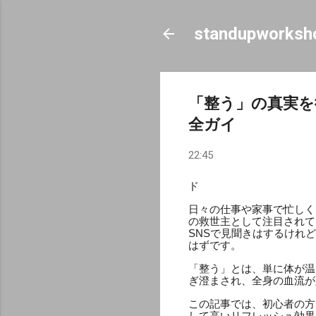
standupworksh
「整う」の真実を
全ガイ
22:45
ド
日々の仕事や家事で忙しく
の救世主として注目されて
SNSで見聞きはするけれ
はずです。
「整う」とは、単に体が温
ぎ澄まされ、全身の血流が
この記事では、初心者の方
して高いリフレッシュ効果