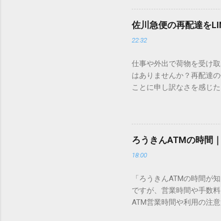
この方法をマスターすれば
が出てこないのか？ そも
佐川急便の再配達をL
認識する仕組みにあります
22:32
準」「第2水準」といった
織だけで作られた「外字」
仕事や外出で荷物を受け取
「Unicode（ユニコー
はありませんか？再配達の
所」のような番号が割り振
ことに申し訳なさを感じた
び出すことができるのです。
い」 「わざわざ電話をか
ソフトも不要なのが「Uni
ビス「スマートクラブ」と
できます。 具体的な手順（U
なります。この記事では、
角」にする（※重要）。 **「
す。 佐川急便の再配達が
力した数字が、一瞬で対応する
ろうきんATMの時間
会員サービス「スマートク
です。Word上で「20BB7」
18:00
す。 以前はウェブサイト
性が飛躍的に向上していま
「ろうきんATMの時間が
じめ配達時間を変更すると
ですが、営業時間や手数料
本国内で最も利用されてい
ATM営業時間や利用の注意
します。 1. トーク画面
用する場所によって時間が異な
ます。LINE公式アカウ