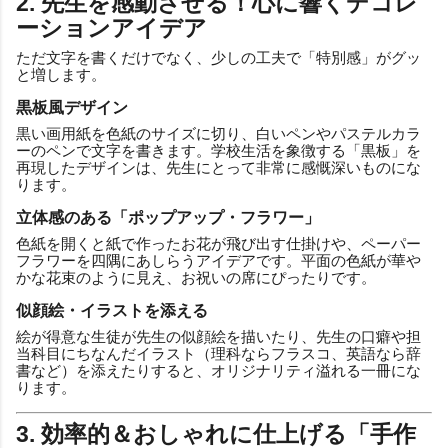
2. 先生を感動させる！心に響くデコレ
ーションアイデア
ただ文字を書くだけでなく、少しの工夫で「特別感」がグッ
と増します。
黒板風デザイン
黒い画用紙を色紙のサイズに切り、白いペンやパステルカラ
ーのペンで文字を書きます。学校生活を象徴する「黒板」を
再現したデザインは、先生にとって非常に感慨深いものにな
ります。
立体感のある「ポップアップ・フラワー」
色紙を開くと紙で作ったお花が飛び出す仕掛けや、ペーパー
フラワーを四隅にあしらうアイデアです。平面の色紙が華や
かな花束のように見え、お祝いの席にぴったりです。
似顔絵・イラストを添える
絵が得意な生徒が先生の似顔絵を描いたり、先生の口癖や担
当科目にちなんだイラスト（理科ならフラスコ、英語なら辞
書など）を添えたりすると、オリジナリティ溢れる一冊にな
ります。
3. 効率的＆おしゃれに仕上げる「手作