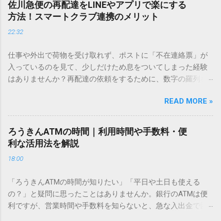
佐川急便の再配達をLINEやアプリで楽にする
ません。 そこで今回は、IMEパッドを使わずに、特定のコー
方法！スマートクラブ連携のメリット
ドを打ち込むだけで一瞬で旧字や外字、特殊記号を呼び出す
22:32
「文字コード入力」のテクニックを詳しく解説します。 この
方法をマスターすれば、もう難しい漢字の入力で手を止める
仕事や外出で荷物を受け取れず、ポストに「不在連絡票」が
必要はありません。 1. なぜ「変換」しても旧字・外字が出て
入っているのを見て、少しだけため息をついてしまった経験
こないのか？ そもそも、なぜ普通の変換で出てこない漢字が
はありませんか？再配達の依頼をするために、数字の羅列を
あるのでしょうか。その理由は、パソコンが文字を認識する
電話で打ち込んだり、ドライバーさんの手を煩わせてしまう
仕組みにあります。 日本のパソコンで一般的に使われる漢字
READ MORE »
ことに申し訳なさを感じたりすることもあるかもしれませ
は、JIS規格（日本産業規格）によって「第1水準」「第2水
ん。 「もっとスムーズに、自分のタイミングで受け取りた
準」といった形で整理されています。しかし、人名や地名に
い」 「わざわざ電話をかけずに、スマホ一つで完結させた
使われる非常に古い漢字（旧字）や、特定の組織だけで作ら
ろうきんATMの時間｜利用時間や手数料・便
い」 そんな願いを叶えてくれるのが、佐川急便の会員制サー
れた「外字」は、この一般的な変換リストに含まれていない
利な活用法を解説
ビス「スマートクラブ」と、LINEや公式アプリの連携です。
ことが多いのです。 そこで登場するのが「Unicode（ユニコ
18:00
これらを活用するだけで、再配達のストレスは驚くほど軽く
ード）」や「JISコード」といった 文字コード です。パソコ
なります。この記事では、忙しい毎日をサポートする便利な
ン上のすべての文字には、いわば「住所」のような番号が割
「ろうきんATMの時間が知りたい」「平日や土日も使える
受け取り術と、連携による具体的なメリットを徹底解説しま
り振られています。変換候補に出ない文字でも、この住所
の？」と疑問に思ったことはありませんか。銀行のATMは便
す。 佐川急便の再配達が劇的に変わる「スマートクラブ」と
（コード）を直接指定すれば、確実に呼び出すことができる
利ですが、営業時間や手数料を知らないと、急な入出金で困
は？ まず押さえておきたいのが、佐川急便の個人向け無料会
のです。 2. Windows標準機能！文字コードで漢字を出す「16
ることもあります。この記事では、 ろうきん（労働金庫）の
員サービス「スマートクラブ」です。これは、荷物の配送状