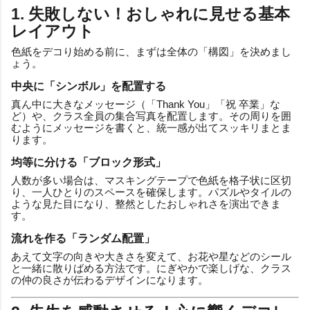
1. 失敗しない！おしゃれに見せる基本
レイアウト
色紙をデコり始める前に、まずは全体の「構図」を決めまし
ょう。
中央に「シンボル」を配置する
真ん中に大きなメッセージ（「Thank You」「祝 卒業」な
ど）や、クラス全員の集合写真を配置します。その周りを囲
むようにメッセージを書くと、統一感が出てスッキリまとま
ります。
均等に分ける「ブロック形式」
人数が多い場合は、マスキングテープで色紙を格子状に区切
り、一人ひとりのスペースを確保します。パズルやタイルの
ような見た目になり、整然としたおしゃれさを演出できま
す。
流れを作る「ランダム配置」
あえて文字の向きや大きさを変えて、お花や星などのシール
と一緒に散りばめる方法です。にぎやかで楽しげな、クラス
の仲の良さが伝わるデザインになります。