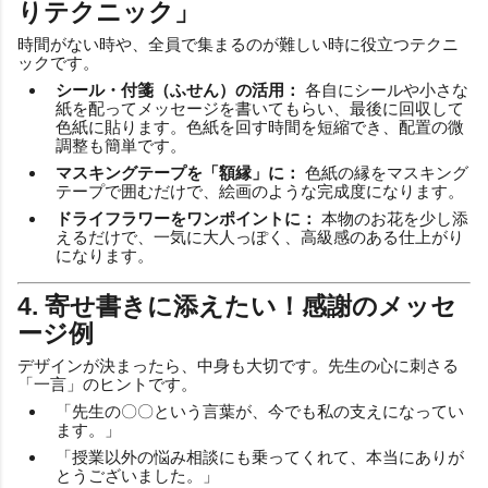
りテクニック」
時間がない時や、全員で集まるのが難しい時に役立つテクニ
ックです。
シール・付箋（ふせん）の活用：
各自にシールや小さな
紙を配ってメッセージを書いてもらい、最後に回収して
色紙に貼ります。色紙を回す時間を短縮でき、配置の微
調整も簡単です。
マスキングテープを「額縁」に：
色紙の縁をマスキング
テープで囲むだけで、絵画のような完成度になります。
ドライフラワーをワンポイントに：
本物のお花を少し添
えるだけで、一気に大人っぽく、高級感のある仕上がり
になります。
4. 寄せ書きに添えたい！感謝のメッセ
ージ例
デザインが決まったら、中身も大切です。先生の心に刺さる
「一言」のヒントです。
「先生の〇〇という言葉が、今でも私の支えになってい
ます。」
「授業以外の悩み相談にも乗ってくれて、本当にありが
とうございました。」