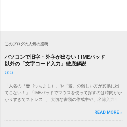
このブログの人気の投稿
パソコンで旧字・外字が出ない！IMEパッド
以外の「文字コード入力」徹底解説
18:43
「人名の『𠮷（つちよし）』や『齋』の難しい方が変換に出
てこない！」「IMEパッドでマウスを使って探すのは時間がか
かりすぎてストレス…」 大切な書類の作成中や、名簿入力を
しているときに、お目当ての漢字がサッと出てこないと焦っ
READ MORE »
てしまいますよね。多くの人が「IMEパッド（手書き入力）」
を使いますが、実はマウスで一画ずつ書くのは非効率です
し、似た漢字が多すぎて結局見つからないことも少なくあり