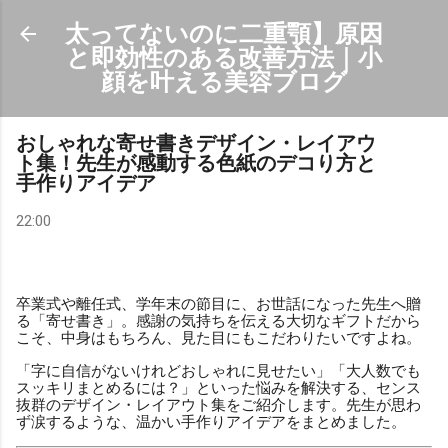
スキップしてメイン コンテンツに移動
太ってないのに二重顎】原因
と即効性のある改善方法｜小
顔を叶える美容ブログ
おしゃれな寄せ書きデザイン・レイアウ
ト集！先生が感動する色紙のデコり方と
手作りアイデア
22:00
卒業式や離任式、学年末の節目に、お世話になった先生へ贈
る「寄せ書き」。感謝の気持ちを伝える大切なギフトだから
こそ、中身はもちろん、見た目にもこだわりたいですよね。
「字に自信がないけれどおしゃれに見せたい」「大人数でも
スッキリまとめるには？」といった悩みを解決する、センス
抜群のデザイン・レイアウト集をご紹介します。先生が思わ
ず涙するような、温かい手作りアイデアをまとめました。