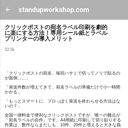
スキップしてメイン コンテンツに移動
standupworkshop.com
クリックポストの宛名ラベル印刷を劇的
に楽にする方法！専用シール紙とラベル
プリンターの導入メリット
22:56
「クリックポストの宛名、毎回ハサミで切ってノリで貼るの
が面倒……」
「発送件数が増えてきて、宛名ラベルの準備だけで小一時間
かかる」
「もっとスマートに、プロっぽく発送を終わらせる方法はな
いの？」
全国一律料金で便利なクリックポストですが、唯一の難点が
「宛名ラベルの自作」です。A4用紙に印刷して切り貼りする
作業は、数件ならまだしも、10件、20件と増えると大きな負