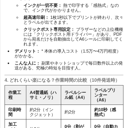
インクが一切不要：
熱で印字する「感熱式」なの
で、インク代がかかりません。
超高速印刷：
1枚1秒以下でプリントが終わり、次々
とラベルが出てきます。
クリックポスト専用設定：
ブラザーなどの上位機種
には「クリックポスト用ドライバー」があり、PDF
から宛名だけを自動抽出してA6シールに印刷してく
れます。
デメリット：
* 本体の導入コスト（1.5万〜4万円程度）
がかかる。
こんな人に：
副業やネットショップで毎日数件以上の発
送がある、究極の時短を目指す人。
4. どれくらい楽になる？作業時間の比較（10件発送時）
ラベルプリ
作業工
A4普通紙（ハ
ラベルシー
ンター
程
サミ・ノリ）
ル紙（A4）
（A6）
印刷時
約2分（イン
約10秒（感
約2分
間
クジェット）
熱式）
加工
0分（剥が
0分（自動カ