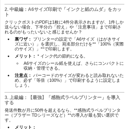
2. 中級編：A6サイズ印刷で「インクと紙のムダ」をカッ
ト
クリックポストのPDFは1枚に4件分表示されますが、1件しか
送らない場合、下半分の「控え」や「注意事項」まで印刷さ
れるのがもったいないと感じませんか？
裏ワザ：
プリンターの設定で「A6サイズ（はがきサイ
ズに近い）」を選択し、宛名部分だけを**「100%（実際
のサイズ）」**で印刷します。
メリット：
* インク代の節約になる。
A6サイズのシール紙を使えば、さらにコンパクトに
収納・管理できる。
注意点：
バーコードのサイズが変わると読み取れないた
め、必ず「等倍（100%）」で印刷するように設定しま
しょう。
3. 上級編：【最強】「感熱式ラベルプリンター」を導入
する
発送件数が月に50件を超えるなら、**感熱式ラベルプリンタ
ー（ブラザー TDシリーズなど）**の導入が最も賢い選択で
す。
メリット：