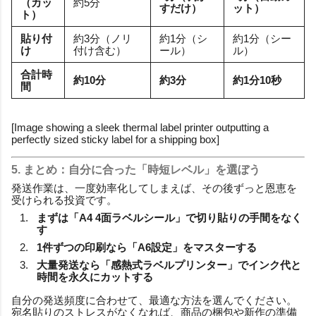
（カッ
約5分
すだけ）
ット）
ト）
貼り付
約3分（ノリ
約1分（シ
約1分（シー
け
付け含む）
ール）
ル）
合計時
約10分
約3分
約1分10秒
間
[Image showing a sleek thermal label printer outputting a
perfectly sized sticky label for a shipping box]
5. まとめ：自分に合った「時短レベル」を選ぼう
発送作業は、一度効率化してしまえば、その後ずっと恩恵を
受けられる投資です。
まずは「A4 4面ラベルシール」で切り貼りの手間をなく
す
1件ずつの印刷なら「A6設定」をマスターする
大量発送なら「感熱式ラベルプリンター」でインク代と
時間を永久にカットする
自分の発送頻度に合わせて、最適な方法を選んでください。
宛名貼りのストレスがなくなれば、商品の梱包や新作の準備