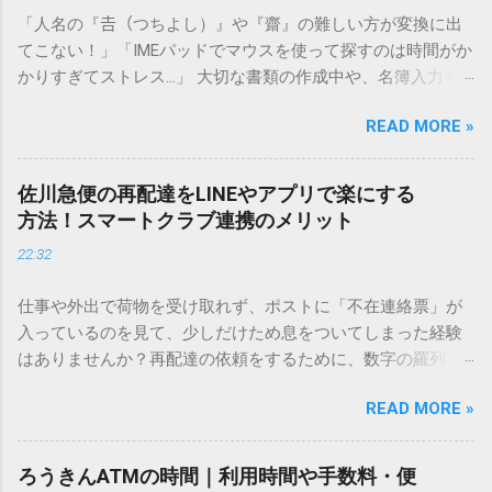
「人名の『𠮷（つちよし）』や『齋』の難しい方が変換に出
てこない！」「IMEパッドでマウスを使って探すのは時間がか
かりすぎてストレス…」 大切な書類の作成中や、名簿入力を
しているときに、お目当ての漢字がサッと出てこないと焦っ
READ MORE »
てしまいますよね。多くの人が「IMEパッド（手書き入力）」
を使いますが、実はマウスで一画ずつ書くのは非効率です
し、似た漢字が多すぎて結局見つからないことも少なくあり
佐川急便の再配達をLINEやアプリで楽にする
ません。 そこで今回は、IMEパッドを使わずに、特定のコー
方法！スマートクラブ連携のメリット
ドを打ち込むだけで一瞬で旧字や外字、特殊記号を呼び出す
22:32
「文字コード入力」のテクニックを詳しく解説します。 この
方法をマスターすれば、もう難しい漢字の入力で手を止める
仕事や外出で荷物を受け取れず、ポストに「不在連絡票」が
必要はありません。 1. なぜ「変換」しても旧字・外字が出て
入っているのを見て、少しだけため息をついてしまった経験
こないのか？ そもそも、なぜ普通の変換で出てこない漢字が
はありませんか？再配達の依頼をするために、数字の羅列を
あるのでしょうか。その理由は、パソコンが文字を認識する
電話で打ち込んだり、ドライバーさんの手を煩わせてしまう
仕組みにあります。 日本のパソコンで一般的に使われる漢字
READ MORE »
ことに申し訳なさを感じたりすることもあるかもしれませ
は、JIS規格（日本産業規格）によって「第1水準」「第2水
ん。 「もっとスムーズに、自分のタイミングで受け取りた
準」といった形で整理されています。しかし、人名や地名に
い」 「わざわざ電話をかけずに、スマホ一つで完結させた
使われる非常に古い漢字（旧字）や、特定の組織だけで作ら
ろうきんATMの時間｜利用時間や手数料・便
い」 そんな願いを叶えてくれるのが、佐川急便の会員制サー