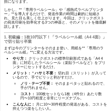
担になります。
しかし、**「専用ラベルシール」や「感熱式ラベルプリンタ
ー」**を導入するだけで、発送作業の時間は劇的に短縮さ
れ、見た目も美しく仕上がります。今回は、クリックポスト
の宛名印刷を効率化する3つの神器と、そのメリットを徹底解
説します。
1. 初級編：1枚10円以下！「ラベルシール紙（A4 4面）」
で切り貼り卒業
まずは今のプリンターをそのまま使い、用紙を**「専用のラ
ベルシール紙」**に変える方法です。
やり方：
クリックポストの標準印刷形式である「A4 4
面」に対応したラベルシール（楽貼ラベルなど）をプリ
ンターにセットするだけ。
メリット：
*
ハサミ不要：
切れ目（スリット）が入って
いるので、手でピリッと剥がすだけ。
ノリ・テープ不要：
そのままペタッと貼れるので、
手が汚れません。
コスト：
100枚セットなら1枚（4件分）あたり数
円〜10円程度と非常にリーズナブル。
こんな人に：
月に10〜30件程度の発送がある、コストを
抑えつつ楽をしたい人。