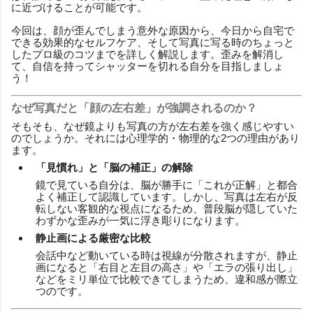
に近づけることが可能です。
今回は、顔が歪んでしまう意外な原因から、今日から自宅で
できる効果的なセルフケア、そして写真に写る時のちょっと
したプロ級のコツまでを詳しく解説します。歪みを解消し
て、自信を持ってシャッターを切れる自分を目指しましょ
う！
なぜ写真だと「顔の左右差」が強調されるのか？
そもそも、なぜ鏡よりも写真の方が左右差を強く感じやすい
のでしょうか。それには心理学的・物理的な2つの理由があり
ます。
「見慣れ」と「脳の補正」の解除
鏡で見ている自分は、脳が勝手に「これが正解」と都合
よく補正して認識しています。しかし、写真は左右が反
転しない客観的な視点になるため、普段脳が隠していた
わずかな歪みが一気に浮き彫りになります。
静止画による厳密な比較
会話中など動いている時は視線が分散されますが、静止
画になると「右目と左目の高さ」や「エラの張り出し」
などをミリ単位で比較できてしまうため、違和感が際立
つのです。