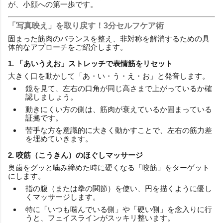
が、小顔への第一歩です。
「写真映え」を取り戻す！3分セルフケア術
固まった筋肉のバランスを整え、非対称を解消するための具
体的なアプローチをご紹介します。
1. 「あいうえお」ストレッチで表情筋をリセット
大きく口を動かして「あ・い・う・え・お」と発音します。
鏡を見て、左右の口角が同じ高さまで上がっているか確
認しましょう。
動きにくい方の側は、筋肉が衰えているか固まっている
証拠です。
苦手な方を意識的に大きく動かすことで、左右の筋力差
を埋めていきます。
2. 咬筋（こうきん）のほぐしマッサージ
奥歯をグッと噛み締めた時に硬くなる「咬筋」をターゲット
にします。
指の腹（または拳の関節）を使い、円を描くように優し
くマッサージします。
特に「いつも噛んでいる側」や「硬い側」を念入りに行
うと、フェイスラインがスッキリ整います。