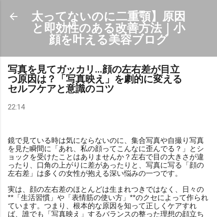
スキップしてメイン コンテンツに移動
太ってないのに二重顎】原因
と即効性のある改善方法｜小
顔を叶える美容ブログ
写真を見てガッカリ…顔の左右差が目立
つ原因は？「写真映え」を劇的に変える
セルフケアと意識のコツ
22:14
鏡で見ている時は気にならないのに、集合写真や自撮り写真
を見た瞬間に「あれ、私の顔ってこんなに歪んでる？」とシ
ョックを受けたことはありませんか？左右で目の大きさが違
ったり、口角の上がりに差があったりと、写真に写る「顔の
左右差」は多くの女性が抱える深い悩みの一つです。
実は、顔の左右差のほとんどは生まれつきではなく、日々の
**「生活習慣」や「表情筋の使い方」**のクセによって作られ
ています。つまり、根本的な原因を知って正しくケアすれ
ば、誰でも「写真映え」するバランスの整った理想の顔立ち