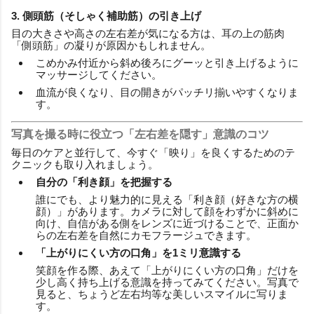
3. 側頭筋（そしゃく補助筋）の引き上げ
目の大きさや高さの左右差が気になる方は、耳の上の筋肉
「側頭筋」の凝りが原因かもしれません。
こめかみ付近から斜め後ろにグーッと引き上げるように
マッサージしてください。
血流が良くなり、目の開きがパッチリ揃いやすくなりま
す。
写真を撮る時に役立つ「左右差を隠す」意識のコツ
毎日のケアと並行して、今すぐ「映り」を良くするためのテ
クニックも取り入れましょう。
自分の「利き顔」を把握する
誰にでも、より魅力的に見える「利き顔（好きな方の横
顔）」があります。カメラに対して顔をわずかに斜めに
向け、自信がある側をレンズに近づけることで、正面か
らの左右差を自然にカモフラージュできます。
「上がりにくい方の口角」を1ミリ意識する
笑顔を作る際、あえて「上がりにくい方の口角」だけを
少し高く持ち上げる意識を持ってみてください。写真で
見ると、ちょうど左右均等な美しいスマイルに写りま
す。