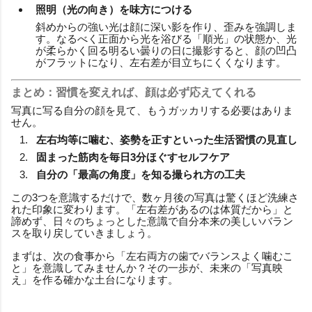
照明（光の向き）を味方につける
斜めからの強い光は顔に深い影を作り、歪みを強調しま
す。なるべく正面から光を浴びる「順光」の状態か、光
が柔らかく回る明るい曇りの日に撮影すると、顔の凹凸
がフラットになり、左右差が目立ちにくくなります。
まとめ：習慣を変えれば、顔は必ず応えてくれる
写真に写る自分の顔を見て、もうガッカリする必要はありま
せん。
左右均等に噛む、姿勢を正すといった生活習慣の見直し
固まった筋肉を毎日3分ほぐすセルフケア
自分の「最高の角度」を知る撮られ方の工夫
この3つを意識するだけで、数ヶ月後の写真は驚くほど洗練さ
れた印象に変わります。「左右差があるのは体質だから」と
諦めず、日々のちょっとした意識で自分本来の美しいバラン
スを取り戻していきましょう。
まずは、次の食事から「左右両方の歯でバランスよく噛むこ
と」を意識してみませんか？その一歩が、未来の「写真映
え」を作る確かな土台になります。