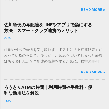
しているときに、お目当ての漢字がサッと出てこないと焦っ
READ MORE »
てしまいますよね。多くの人が「IMEパッド（手書き入力）」
を使いますが、実はマウスで一画ずつ書くのは非効率です
し、似た漢字が多すぎて結局見つからないことも少なくあり
佐川急便の再配達をLINEやアプリで楽にする
ません。 そこで今回は、IMEパッドを使わずに、特定のコー
方法！スマートクラブ連携のメリット
ドを打ち込むだけで一瞬で旧字や外字、特殊記号を呼び出す
22:32
「文字コード入力」のテクニックを詳しく解説します。 この
方法をマスターすれば、もう難しい漢字の入力で手を止める
仕事や外出で荷物を受け取れず、ポストに「不在連絡票」が
必要はありません。 1. なぜ「変換」しても旧字・外字が出て
入っているのを見て、少しだけため息をついてしまった経験
こないのか？ そもそも、なぜ普通の変換で出てこない漢字が
はありませんか？再配達の依頼をするために、数字の羅列を
あるのでしょうか。その理由は、パソコンが文字を認識する
電話で打ち込んだり、ドライバーさんの手を煩わせてしまう
仕組みにあります。 日本のパソコンで一般的に使われる漢字
READ MORE »
ことに申し訳なさを感じたりすることもあるかもしれませ
は、JIS規格（日本産業規格）によって「第1水準」「第2水
ん。 「もっとスムーズに、自分のタイミングで受け取りた
準」といった形で整理されています。しかし、人名や地名に
い」 「わざわざ電話をかけずに、スマホ一つで完結させた
使われる非常に古い漢字（旧字）や、特定の組織だけで作ら
ろうきんATMの時間｜利用時間や手数料・便
い」 そんな願いを叶えてくれるのが、佐川急便の会員制サー
れた「外字」は、この一般的な変換リストに含まれていない
利な活用法を解説
ビス「スマートクラブ」と、LINEや公式アプリの連携です。
ことが多いのです。 そこで登場するのが「Unicode（ユニコ
18:00
これらを活用するだけで、再配達のストレスは驚くほど軽く
ード）」や「JISコード」といった 文字コード です。パソコ
なります。この記事では、忙しい毎日をサポートする便利な