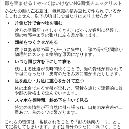
顔を歪ませる！やってはいけないNG習慣チェックリスト
あなたの顔の左右差は、無意識の積み重ねで作られているか
もしれません。以下の項目に心当たりはありませんか？
片側だけで食べ物を噛む
片方の咀嚼筋（そしゃくきん）ばかりが過剰に発達し、
顔の輪郭やエラの張りに左右差が生じます。
頬杖をつくクセがある
数キロある頭の重さが一点に集中し、顎の骨や顎関節が
物理的にズレる直接的な原因になります。
いつも同じ方を下にして寝る
枕による圧迫が長時間続くことで、顔の骨格が押されて
平坦になったり、皮膚のたるみ方に差が出たりします。
足を組む・片足に重心をかけて立つ
体の土台である骨盤が歪むと、背骨を通じて連鎖的に首
や顔の骨格まで歪んでいきます。
スマホを長時間、斜め下を向いて見る
特定の表情筋が不自然に引っ張られ、口角の左右差や二
重あご、首のシワに繋がります。
これらの習慣は、蓄積されることで「顔の筋肉のコリ」とし
て定着してしまいます。まずは自分のクセに「気づく」こと