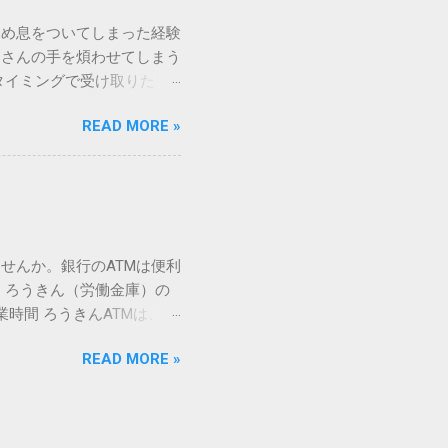
 そこで登場するのが
ため息をついてしまった経験
ての文字には、いわば「住
ーさんの手を煩わせてしまう
を直接指定すれば、確実に呼
タイミングで受け取りた
」 最も汎用性が高く、特別な
が、佐川急便の会員制サー
owsアプリケーションで使用
READ MORE »
達のストレスは驚くほど軽く
を把握する。 入力モードを「半
的なメリットを徹底解説しま
がら[X]キー**を押す。 入
、佐川急便の個人向け無料
oft Wordで非常に強力
ための基盤となるサービスで
紐付けることで、その利便
届き、不在になる前にあらか
せんか。銀行のATMは便利
」とおさらばできる理由 日
 ろうきん（労働金庫）の
、荷物の受け取り体験が一変
業時間 ろうきんATMは、利
手間すら、過去のものになり
0〜17:00 土曜・日曜・祝
や不在通知がトーク画面に直
READ MORE »
利用でき、 窓口での対応も
依頼できます。 2. 24
0〜23:00 提携ATMでは、
も、通勤電車の中でも、思
手数料と注意点 ろうきん
物が届く前に「○月○日の○
〜18:00：手数料無料または
、届く前に受取時間を変更で