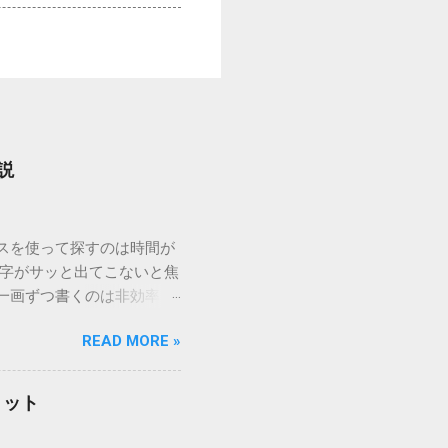
説
ウスを使って探すのは時間が
漢字がサッと出てこないと焦
一画ずつ書くのは非効率で
パッドを使わずに、特定のコ
READ MORE »
ックを詳しく解説します。
「変換」しても旧字・外字
理由は、パソコンが文字を
リット
規格）によって「第1水
漢字（旧字）や、特定の組