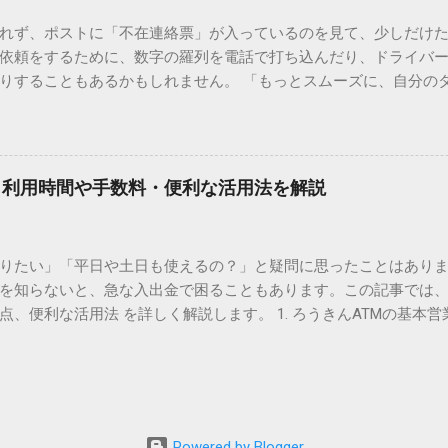
は、この一般的な変換リストに含まれていないことが多いのです。
れず、ポストに「不在連絡票」が入っているのを見て、少しだけ
ド）」や「JISコード」といった 文字コード です。パソコン上のすべ
依頼をするために、数字の羅列を電話で打ち込んだり、ドライバ
られています。変換候補に出ない文字でも、この住所（コード）
りすることもあるかもしれません。 「もっとスムーズに、自分の
 2. Windows標準機能！文字コードで漢字を出す「16進数入力
けずに、スマホ一つで完結させたい」 そんな願いを叶えてくれるの
code」を直接入力する方法です。Wordやメモ帳など、多くのWind
、LINEや公式アプリの連携です。これらを活用するだけで、再配
nicode入力） 入力したい文字の「Unicode（例：20BB7）」
忙しい毎日をサポートする便利な受け取り術と、連携による具体
20BB7」**と入力する。 直後にキーボードの**[Alt]キーを押しな
劇的に変わる「スマートクラブ」とは？ まず押さえておきたいのが
漢字（例：𠮷）に変換されます。 注記： この方法は、特にMicros
｜利用時間や手数料・便利な活用法を解説
ラブ」です。これは、荷物の配送状況をリアルタイムで管理する
と打ってA...
を開いてログインする手間がありましたが、現在はLINEやアプリと
す。登録を済ませておくだけで、荷物が発送された瞬間に通知が
知りたい」「平日や土日も使えるの？」と疑問に思ったことはありま
いった先回りの対応が可能になります。 LINE連携で「不在連絡票
を知らないと、急な入出金で困ることもあります。この記事では、
るコミュニケーションアプリ「LINE」を佐川急便と連携させると
点、便利な活用法 を詳しく解説します。 1. ろうきんATMの基本営
からワンタップで依頼 不在連絡票に記載されたQRコードを読み取る
りますが、一般的には次の通りです。 1-1. 店舗内ATM 平日：9:0
ントを友だち追加し、スマートクラブのIDを連携させると、配送予定
土曜日のみ利用可能） 店舗内ATMは、銀行窓口と同じ営業時間で
上のボタンをタップするだけで、希望の日時や場所を指定して再配達を
・セブン銀行など提携ATM 平日：7:00〜23:00 土曜・日曜・祝日：7:0
電話受付の時間制限を気にする必要はありません。深夜でも早朝で
が可能 です。ただし、手数料が別途かかる場合があります。 2. 
が完了します。 3. お届け予定通知による「未然の不在」防止 荷
、 時間帯によって手数料が異なる 点に注意が必要です。 平日8:45
ッセージが届きます。その時間に急な予定が入ってしまった場合
Powered by Blogger