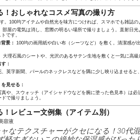
きる！おしゃれなコスメ写真の撮り方
す。100均アイテムや自然光を味方につければ、スマホでも雑誌の
：
部屋の電気は消し、窓際の明るい場所で撮りましょう。直射日光
ストです。
白背景：
100均の画用紙や白い布（シーツなど）を敷く。清潔感が
：
大理石風のシートや、光沢のあるサテン生地を敷くと一気に高級
出す：
花、英字新聞、パールのネックレスなどを隅に少し映り込ませると
）を見せる：
写真や、スウォッチ（アイシャドウなどを腕に塗った色見本）は必
ードで撮りましょう。
える！レビュー文例集（アイテム別）
美容液
ャなテクスチャーがクセになる！30代
ず軽すぎないこの絶妙な保湿感がぴった