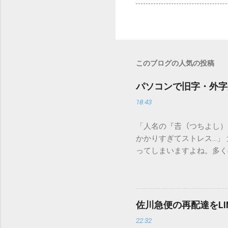
このブログの人気の投稿
パソコンで旧字・外字
18:43
「人名の『𠮷（つちよし
かかりすぎてストレス…」
ってしまいますよね。多く
すし、似た漢字が多すぎて
ードを打ち込むだけで一瞬
この方法をマスターすれば
が出てこないのか？ そも
佐川急便の再配達をL
認識する仕組みにあります
22:32
準」「第2水準」といった