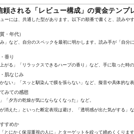
に信頼される「レビュー構成」の黄金テンプ
ビューには、共通した型があります。以下の順番で書くと、読みや
肌質・年代）
悩み」など、自分のスペックを最初に明かします。読み手が「自分
ジ・香り
上がる」「リラックスできるハーブの香り」など、手に取った時
ー・肌なじみ
かない」「スッと馴染んで膜を張らない」など、擬音や具体的な
ってみての感想
」「夕方の乾燥が気にならなくなった」など。
が消えた」といった断定表現は避け、「透明感が出た気がする」
おすすめか
「とにかく保湿重視の人に」とターゲットを絞って締めくくりま