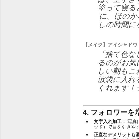
塗って寝る
に。ほのか
しの時間に
【メイク】アイシャドウ
「捨て色な
るのがお気
しい朝もこ
涙袋に入れ
くれます！
4. フォロワー
文字入れ加工：
写真
ッド）で目を引きや
正直なデメリットも