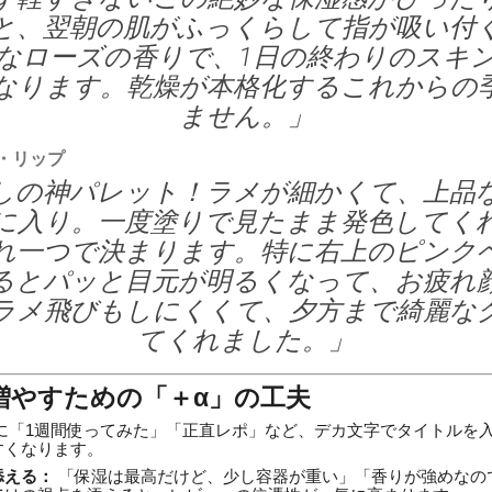
と、翌朝の肌がふっくらして指が吸い付
なローズの香りで、1日の終わりのスキ
なります。乾燥が本格化するこれからの
ません。」
・リップ
しの神パレット！ラメが細かくて、上品
に入り。一度塗りで見たまま発色してく
れ一つで決まります。特に右上のピンク
るとパッと目元が明るくなって、お疲れ
ラメ飛びもしにくくて、夕方まで綺麗な
てくれました。」
を増やすための「＋α」の工夫
に「1週間使ってみた」「正直レポ」など、デカ文字でタイトルを
すくなります。
添える：
「保湿は最高だけど、少し容器が重い」「香りが強めなの