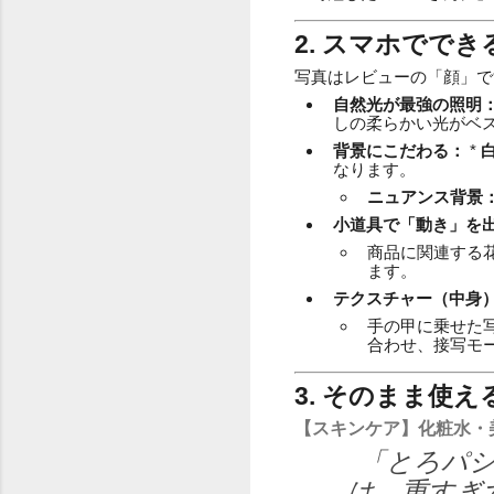
2. スマホでで
写真はレビューの「顔」で
自然光が最強の照明
しの柔らかい光がベ
背景にこだわる：
*
なります。
ニュアンス背景
小道具で「動き」を
商品に関連する
ます。
テクスチャー（中身
手の甲に乗せた
合わせ、接写モ
3. そのまま使
【スキンケア】化粧水・
「とろパシ
は、重すぎ