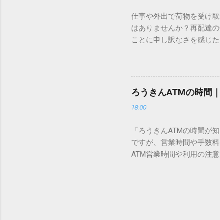
織だけで作られた「外字」
仕事や外出で荷物を受け取
「Unicode（ユニコー
はありませんか？再配達の
所」のような番号が割り振
ことに申し訳なさを感じた
び出すことができるのです。
い」 「わざわざ電話をか
ソフトも不要なのが「Uni
ビス「スマートクラブ」と
できます。 具体的な手順（U
なります。この記事では、
角」にする（※重要）。 **「
す。 佐川急便の再配達が
力した数字が、一瞬で対応する
ろうきんATMの時間
会員サービス「スマートク
です。Word上で「20BB7」
18:00
す。 以前はウェブサイト
性が飛躍的に向上していま
「ろうきんATMの時間が
じめ配達時間を変更すると
ですが、営業時間や手数料
本国内で最も利用されてい
ATM営業時間や利用の注意
します。 1. トーク画面
用する場所によって時間が異な
ます。LINE公式アカウ
日：休止（※一部店舗では
接届きます。そのまま画面
可能 です。 1-2. ローソン
時間いつでも、どこでも 
早朝や深夜、休日でも入出金
い立った瞬間に数秒で手続き
ATMや提携ATMを使う際は
時頃に伺います」というメ