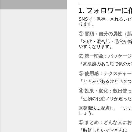
1. フォロワー
SNSで「保存」されるレ
ります。
① 冒頭：自分の属性（
「30代・混合肌・毛穴が
やすくなります。
② 第一印象：パッケー
「高級感のある瓶で気分が
③ 使用感：テクスチャ
「とろみがあるけどベタつ
④ 効果・変化：数日使
「翌朝の化粧ノリが違った
※薬機法に配慮し、「シミ
しょう。
⑤ まとめ：どんな人に
「時短したいママさんに」