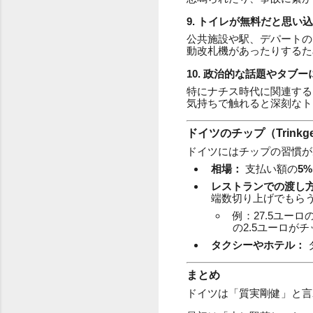
9. トイレが無料だと思い
公共施設や駅、デパートの
動改札機があったりするた
10. 政治的な話題やタブ
特にナチス時代に関連する
気持ちで触れると深刻なト
ドイツのチップ（Trink
ドイツにはチップの習慣が
相場：
支払い額の
5
レストランでの渡し
端数切り上げでもら
例：27.5ユーロ
の2.5ユーロが
タクシーやホテル：
まとめ
ドイツは「質実剛健」と言