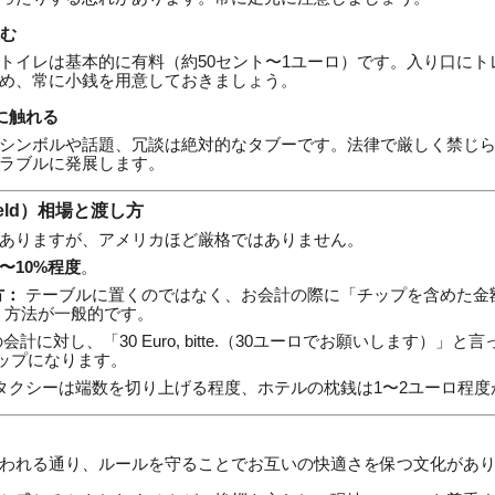
込む
トイレは基本的に有料（約50セント〜1ユーロ）です。入り口にト
め、常に小銭を用意しておきましょう。
ーに触れる
シンボルや話題、冗談は絶対的なタブーです。法律で厳しく禁じ
ラブルに発展します。
geld）相場と渡し方
ありますが、アメリカほど厳格ではありません。
%〜10%程度
。
方：
テーブルに置くのではなく、お会計の際に「チップを含めた金
う方法が一般的です。
の会計に対し、「30 Euro, bitte.（30ユーロでお願いします）」
チップになります。
タクシーは端数を切り上げる程度、ホテルの枕銭は1〜2ユーロ程度
われる通り、ルールを守ることでお互いの快適さを保つ文化があ