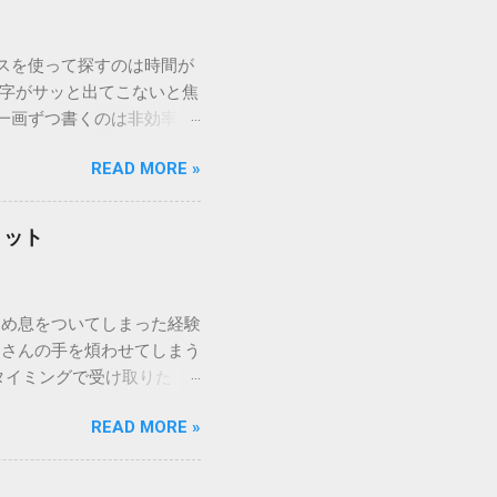
ウスを使って探すのは時間が
漢字がサッと出てこないと焦
一画ずつ書くのは非効率で
パッドを使わずに、特定のコ
READ MORE »
ックを詳しく解説します。
「変換」しても旧字・外字
理由は、パソコンが文字を
リット
規格）によって「第1水
漢字（旧字）や、特定の組
 そこで登場するのが
ため息をついてしまった経験
ての文字には、いわば「住
ーさんの手を煩わせてしまう
を直接指定すれば、確実に呼
タイミングで受け取りた
」 最も汎用性が高く、特別な
が、佐川急便の会員制サー
owsアプリケーションで使用
READ MORE »
達のストレスは驚くほど軽く
を把握する。 入力モードを「半
的なメリットを徹底解説しま
がら[X]キー**を押す。 入
、佐川急便の個人向け無料
oft Wordで非常に強力