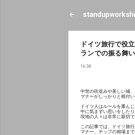
standupworksh
ドイツ旅行で役立
ランでの振る舞
16:38
中世の街並みや美しい城、
マナーがしっかりと根付い
ドイツ人はルールを重んじ
中に気まずい思いをしたり
現地の人々は非常に親切で
この記事では、ドイツ旅行
マナー、チップの相場まで