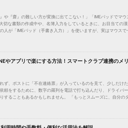
）』や『齋』の難しい方が変換に出てこない！」「IMEパッドでマ
 大切な書類の作成中や、名簿入力をしているときに、お目当ての
の人が「IMEパッド（手書き入力）」を使いますが、実はマウスで
結局見つからないことも少なくありません。 そこで今回は、IME
で旧字や外字、特殊記号を呼び出す「文字コード入力」のテクニ
、もう難しい漢字の入力で手を止める必要はありません。 1. なぜ
そも、なぜ普通の変換で出てこない漢字があるのでしょうか。その
INEやアプリで楽にする方法！スマートクラブ連携のメ
。 日本のパソコンで一般的に使われる漢字は、JIS規格（日本産業
形で整理されています。しかし、人名や地名に使われる非常に古い
は、この一般的な変換リストに含まれていないことが多いのです。
れず、ポストに「不在連絡票」が入っているのを見て、少しだけ
ド）」や「JISコード」といった 文字コード です。パソコン上のすべ
依頼をするために、数字の羅列を電話で打ち込んだり、ドライバ
られています。変換候補に出ない文字でも、この住所（コード）
りすることもあるかもしれません。 「もっとスムーズに、自分の
 2. Windows標準機能！文字コードで漢字を出す「16進数入力
けずに、スマホ一つで完結させたい」 そんな願いを叶えてくれるの
code」を直接入力する方法です。Wordやメモ帳など、多くのWind
、LINEや公式アプリの連携です。これらを活用するだけで、再配
nicode入力） 入力したい文字の「Unicode（例：20BB7）」
忙しい毎日をサポートする便利な受け取り術と、連携による具体
20BB7」**と入力する。 直後にキーボードの**[Alt]キーを押しな
劇的に変わる「スマートクラブ」とは？ まず押さえておきたいのが
漢字（例：𠮷）に変換されます。 注記： この方法は、特にMicros
｜利用時間や手数料・便利な活用法を解説