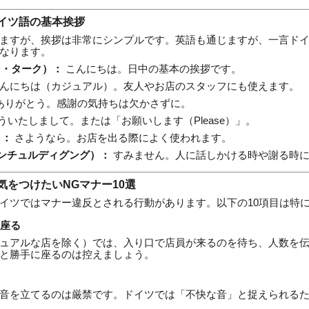
イツ語の基本挨拶
ますが、挨拶は非常にシンプルです。英語も通じますが、一言ド
なります。
テン・ターク）：
こんにちは。日中の基本の挨拶です。
んにちは（カジュアル）。友人やお店のスタッフにも使えます。
ありがとう。感謝の気持ちは欠かさずに。
ういたしまして。または「お願いします（Please）」。
）：
さようなら。お店を出る際によく使われます。
ng（エンチュルディグング）：
すみません。人に話しかける時や謝る時
気をつけたいNGマナー10選
イツではマナー違反とされる行動があります。以下の10項目は特
に座る
ュアルな店を除く）では、入り口で店員が来るのを待ち、人数を
と勝手に座るのは控えましょう。
音を立てるのは厳禁です。ドイツでは「不快な音」と捉えられる