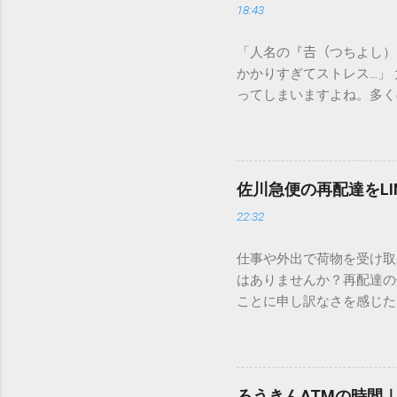
18:43
「人名の『𠮷（つちよし
かかりすぎてストレス…」
ってしまいますよね。多く
すし、似た漢字が多すぎて
ードを打ち込むだけで一瞬
この方法をマスターすれば
が出てこないのか？ そも
佐川急便の再配達をL
認識する仕組みにあります
22:32
準」「第2水準」といった
織だけで作られた「外字」
仕事や外出で荷物を受け取
「Unicode（ユニコー
はありませんか？再配達の
所」のような番号が割り振
ことに申し訳なさを感じた
び出すことができるのです。
い」 「わざわざ電話をか
ソフトも不要なのが「Uni
ビス「スマートクラブ」と
できます。 具体的な手順（U
なります。この記事では、
角」にする（※重要）。 **「
す。 佐川急便の再配達が
力した数字が、一瞬で対応する
ろうきんATMの時間