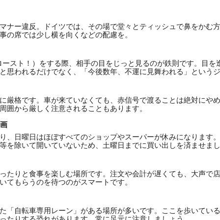
マナー違反。ドイツでは、その場で堂々とティッシュで鼻をかむ
事の席では少し横を向くなどの配慮を。
 / プロースト！）をする際、相手の目をじっと見るのが鉄則です。目
と思われるだけでなく、「今後数年、不運に見舞われる」という
に厳格です。車が来ていなくても、赤信号で渡ることは絶対にや
周囲から厳しく注意されることもあります。
計画
り、日曜日はほぼすべてのショップやスーパーが休みになります
等を除いて開いていないため、土曜日までに買い出しを済ませま
ったりと食事を楽しむ場所です。注文や会計が遅くても、大声で
いてもらうのを待つのがスマートです。
た「自転車専用レーン」がある場所が多いです。ここを歩いてい
ったりする恐れがあります。常に足元に注意しましょう。