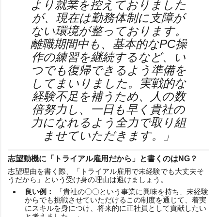
より就業を控えておりました
が、現在は勤務体制に支障が
ない環境が整っております。
離職期間中も、基本的なPC操
作の練習を継続するなど、い
つでも復帰できるよう準備を
してまいりました。実戦的な
経験不足を補うため、人の数
倍努力し、一日も早く貴社の
力になれるよう全力で取り組
ませていただきます。」
志望動機に「トライアル雇用だから」と書くのはNG？
志望理由を書く際、「トライアル雇用で未経験でも大丈夫そ
うだから」という受け身の理由は避けましょう。
良い例：
「貴社の〇〇という事業に興味を持ち、未経験
からでも挑戦させていただけるこの制度を通じて、着実
にスキルを身につけ、将来的に正社員として貢献したい
と考えました。」