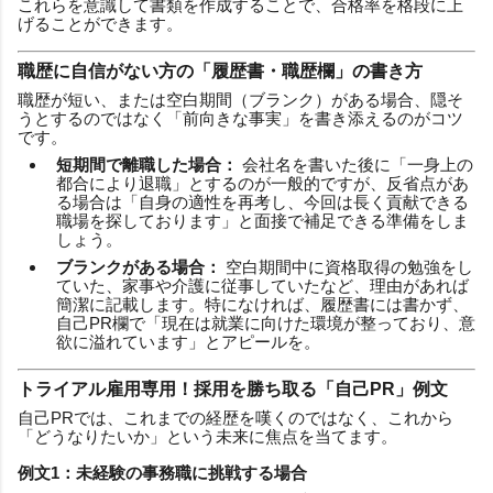
これらを意識して書類を作成することで、合格率を格段に上
げることができます。
職歴に自信がない方の「履歴書・職歴欄」の書き方
職歴が短い、または空白期間（ブランク）がある場合、隠そ
うとするのではなく「前向きな事実」を書き添えるのがコツ
です。
短期間で離職した場合：
会社名を書いた後に「一身上の
都合により退職」とするのが一般的ですが、反省点があ
る場合は「自身の適性を再考し、今回は長く貢献できる
職場を探しております」と面接で補足できる準備をしま
しょう。
ブランクがある場合：
空白期間中に資格取得の勉強をし
ていた、家事や介護に従事していたなど、理由があれば
簡潔に記載します。特になければ、履歴書には書かず、
自己PR欄で「現在は就業に向けた環境が整っており、意
欲に溢れています」とアピールを。
トライアル雇用専用！採用を勝ち取る「自己PR」例文
自己PRでは、これまでの経歴を嘆くのではなく、これから
「どうなりたいか」という未来に焦点を当てます。
例文1：未経験の事務職に挑戦する場合