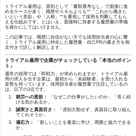
トライアル雇用は、原則として「書類選考なし」で面接に進
めるケースが多く、職歴やスキルよりも**「これから働きた
いという意欲」や「人柄」**を重視して採用を判断してもら
える仕組みです。とはいえ、面接時に持参する履歴書の準備
を疎かにしてはいけません。
この記事では、職歴に自信がない方でも採用担当者の心に響
く、トライアル雇用に特化した履歴書・自己PRの書き方を例
文付きで詳しく解説します。
トライアル雇用で企業がチェックしている「本当のポイン
ト」
通常の採用では「即戦力」が求められますが、トライアル雇
用の求人を出す企業は、最初から「未経験者」を受け入れる
姿勢を持っています。採用担当者が履歴書で注目しているの
は、以下の3点です。
就労への意欲：
「なぜこの仕事がしたいのか」「長く続
ける気があるか」
誠実さと真面目さ：
「遅刻欠勤せず、真面目に取り組ん
でくれそうか」
適応力：
「新しいことを素直に学び、周囲と協力できる
か」