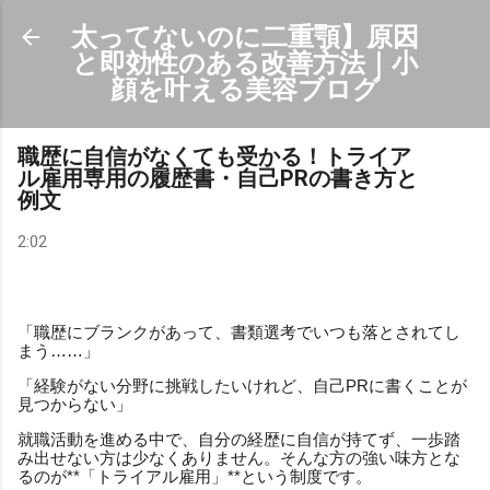
スキップしてメイン コンテンツに移動
太ってないのに二重顎】原因
と即効性のある改善方法｜小
顔を叶える美容ブログ
職歴に自信がなくても受かる！トライア
ル雇用専用の履歴書・自己PRの書き方と
例文
2:02
「職歴にブランクがあって、書類選考でいつも落とされてし
まう……」
「経験がない分野に挑戦したいけれど、自己PRに書くことが
見つからない」
就職活動を進める中で、自分の経歴に自信が持てず、一歩踏
み出せない方は少なくありません。そんな方の強い味方とな
るのが**「トライアル雇用」**という制度です。