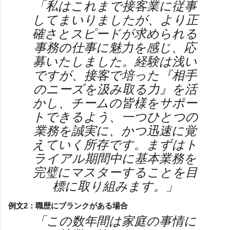
「私はこれまで接客業に従事
してまいりましたが、より正
確さとスピードが求められる
事務の仕事に魅力を感じ、応
募いたしました。経験は浅い
ですが、接客で培った『相手
のニーズを汲み取る力』を活
かし、チームの皆様をサポー
トできるよう、一つひとつの
業務を誠実に、かつ迅速に覚
えていく所存です。まずはト
ライアル期間中に基本業務を
完璧にマスターすることを目
標に取り組みます。」
例文2：職歴にブランクがある場合
「この数年間は家庭の事情に