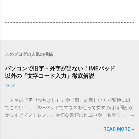
このブログの人気の投稿
パソコンで旧字・外字が出ない！IMEパッド
以外の「文字コード入力」徹底解説
18:43
「人名の『𠮷（つちよし）』や『齋』の難しい方が変換に出
てこない！」「IMEパッドでマウスを使って探すのは時間がか
かりすぎてストレス…」 大切な書類の作成中や、名簿入力を
しているときに、お目当ての漢字がサッと出てこないと焦っ
READ MORE »
てしまいますよね。多くの人が「IMEパッド（手書き入力）」
を使いますが、実はマウスで一画ずつ書くのは非効率です