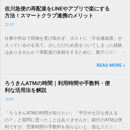
し、似た漢字が多すぎて結局見つからないことも少なくあり
佐川急便の再配達をLINEやアプリで楽にする
ません。 そこで今回は、IMEパッドを使わずに、特定のコー
方法！スマートクラブ連携のメリット
ドを打ち込むだけで一瞬で旧字や外字、特殊記号を呼び出す
22:32
「文字コード入力」のテクニックを詳しく解説します。 この
方法をマスターすれば、もう難しい漢字の入力で手を止める
仕事や外出で荷物を受け取れず、ポストに「不在連絡票」が
必要はありません。 1. なぜ「変換」しても旧字・外字が出て
入っているのを見て、少しだけため息をついてしまった経験
こないのか？ そもそも、なぜ普通の変換で出てこない漢字が
はありませんか？再配達の依頼をするために、数字の羅列を
あるのでしょうか。その理由は、パソコンが文字を認識する
電話で打ち込んだり、ドライバーさんの手を煩わせてしまう
仕組みにあります。 日本のパソコンで一般的に使われる漢字
READ MORE »
ことに申し訳なさを感じたりすることもあるかもしれませ
は、JIS規格（日本産業規格）によって「第1水準」「第2水
ん。 「もっとスムーズに、自分のタイミングで受け取りた
準」といった形で整理されています。しかし、人名や地名に
い」 「わざわざ電話をかけずに、スマホ一つで完結させた
使われる非常に古い漢字（旧字）や、特定の組織だけで作ら
ろうきんATMの時間｜利用時間や手数料・便
い」 そんな願いを叶えてくれるのが、佐川急便の会員制サー
れた「外字」は、この一般的な変換リストに含まれていない
利な活用法を解説
ビス「スマートクラブ」と、LINEや公式アプリの連携です。
ことが多いのです。 そこで登場するのが「Unicode（ユニコ
18:00
これらを活用するだけで、再配達のストレスは驚くほど軽く
ード）」や「JISコード」といった 文字コード です。パソコ
なります。この記事では、忙しい毎日をサポートする便利な
ン上のすべての文字には、いわば「住所」のような番号が割
「ろうきんATMの時間が知りたい」「平日や土日も使える
受け取り術と、連携による具体的なメリットを徹底解説しま
り振られています。変換候補に出ない文字でも、この住所
の？」と疑問に思ったことはありませんか。銀行のATMは便
す。 佐川急便の再配達が劇的に変わる「スマートクラブ」と
（コード）を直接指定すれば、確実に呼び出すことができる
利ですが、営業時間や手数料を知らないと、急な入出金で困
は？ まず押さえておきたいのが、佐川急便の個人向け無料会