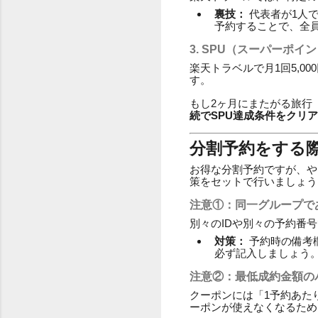
裏技：
代表者が1人
予約することで、全
3. SPU（スーパーポ
楽天トラベルで月1回5,
す。
もし2ヶ月にまたがる旅行
続でSPU達成条件をクリア
分割予約をする
お得な分割予約ですが、や
策をセットで行いましょう
注意①：同一グループで
別々のIDや別々の予約番
対策：
予約時の備考
必ず記入しましょう
注意②：最低成約金額の
クーポンには「1予約あた
ーポンが使えなくなるため