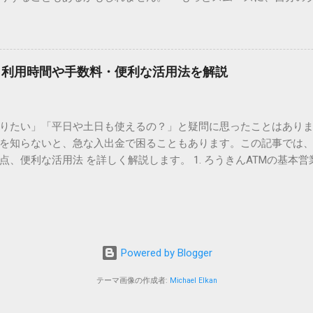
 2. Windows標準機能！文字コードで漢字を出す「16進数入力
けずに、スマホ一つで完結させたい」 そんな願いを叶えてくれるの
code」を直接入力する方法です。Wordやメモ帳など、多くのWind
、LINEや公式アプリの連携です。これらを活用するだけで、再配
nicode入力） 入力したい文字の「Unicode（例：20BB7）」
忙しい毎日をサポートする便利な受け取り術と、連携による具体
20BB7」**と入力する。 直後にキーボードの**[Alt]キーを押しな
劇的に変わる「スマートクラブ」とは？ まず押さえておきたいのが
漢字（例：𠮷）に変換されます。 注記： この方法は、特にMicros
｜利用時間や手数料・便利な活用法を解説
ラブ」です。これは、荷物の配送状況をリアルタイムで管理する
と打ってA...
を開いてログインする手間がありましたが、現在はLINEやアプリと
す。登録を済ませておくだけで、荷物が発送された瞬間に通知が
知りたい」「平日や土日も使えるの？」と疑問に思ったことはありま
いった先回りの対応が可能になります。 LINE連携で「不在連絡票
を知らないと、急な入出金で困ることもあります。この記事では、
るコミュニケーションアプリ「LINE」を佐川急便と連携させると
点、便利な活用法 を詳しく解説します。 1. ろうきんATMの基本営
からワンタップで依頼 不在連絡票に記載されたQRコードを読み取る
りますが、一般的には次の通りです。 1-1. 店舗内ATM 平日：9:0
ントを友だち追加し、スマートクラブのIDを連携させると、配送予定
土曜日のみ利用可能） 店舗内ATMは、銀行窓口と同じ営業時間で
上のボタンをタップするだけで、希望の日時や場所を指定して再配達を
・セブン銀行など提携ATM 平日：7:00〜23:00 土曜・日曜・祝日：7:0
電話受付の時間制限を気にする必要はありません。深夜でも早朝で
が可能 です。ただし、手数料が別途かかる場合があります。 2. 
が完了します。 3. お届け予定通知による「未然の不在」防止 荷
、 時間帯によって手数料が異なる 点に注意が必要です。 平日8:45
ッセージが届きます。その時間に急な予定が入ってしまった場合
Powered by Blogger
0／土日祝日：110〜330円程度の手数料が発生 深夜（21:00〜翌7:00
 平日昼間の利用が最もお得 です。 3. ろうきんATMの便利な活用法
テーマ画像の作成者:
Michael Elkan
期支払いがある場合、 平日昼間にATMを利用して記帳や入金をまと
TMを活用 ローソンATMやセブン銀行ATMを利用すれば、 土日や早