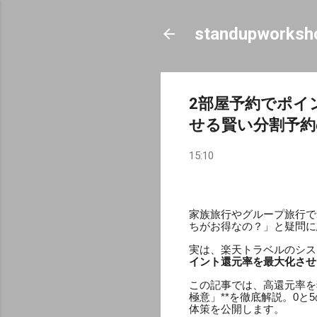
standupworksh
2部屋予約でポイ
せる賢い分割予約
15:10
家族旅行やグループ旅行で
ちがお得なの？」と疑問に
実は、楽天トラベルのシス
イント還元率を最大化させ
この記事では、高還元率を
極意」**を徹底解説。0
体策を公開します。