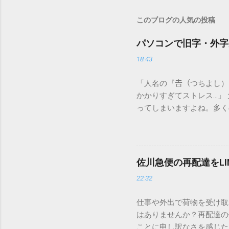
このブログの人気の投稿
パソコンで旧字・外字
18:43
「人名の『𠮷（つちよし
かかりすぎてストレス…」
ってしまいますよね。多く
すし、似た漢字が多すぎて
ードを打ち込むだけで一瞬
この方法をマスターすれば
が出てこないのか？ そも
佐川急便の再配達をL
認識する仕組みにあります
22:32
準」「第2水準」といった
織だけで作られた「外字」
仕事や外出で荷物を受け取
「Unicode（ユニコー
はありませんか？再配達の
所」のような番号が割り振
ことに申し訳なさを感じた