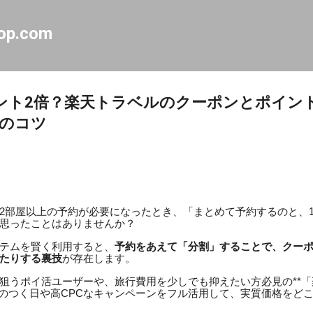
スキップしてメイン コンテンツに移動
op.com
ント2倍？楽天トラベルのクーポンとポイン
のコツ
2部屋以上の予約が必要になったとき、「まとめて予約するのと、
思ったことはありませんか？
テムを賢く利用すると、
予約をあえて「分割」することで、クー
たりする裏技
が存在します。
狙うポイ活ユーザーや、旅行費用を少しでも抑えたい方必見の**
と5のつく日や高CPCなキャンペーンをフル活用して、実質価格をど