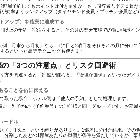
で2部屋予約してもポイントは付きますが、もし同行者も楽天会員な
員が効率よくランクアップ（ダイヤモンド会員・プラチナ会員など
イントアップ）を確実に達成する
000円以上の予約・宿泊をすると、その月の楽天市場での買い物ポイン
（例：月末から月初）なら、1泊目と2泊目をそれぞれの月に分けて
するといった高等テクニックも使えます。
際の「3つの注意点」とリスク回避術
り方を間違えると「部屋が離れる」「管理が面倒」といったデメ
。
あることを宿に伝える
号で取った場合、ホテル側は「他人の予約」として処理します。
欄に「別予約の（予約番号）の〇〇様と同一グループです。お部屋
。
ハードル
り〇〇円以上」という縛りがあります。1部屋に分けた結果、その
、分割したあとの1部屋あたりの単価が条件を満たしているか、事