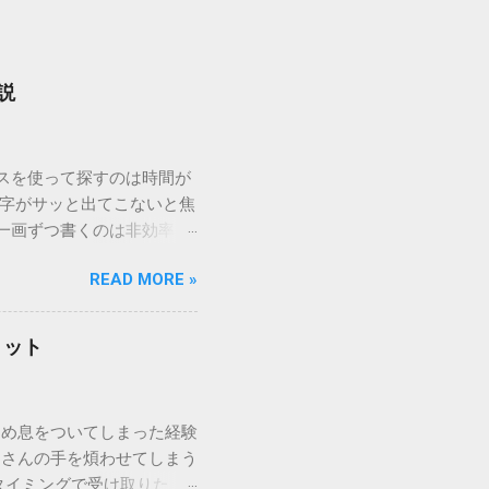
説
ウスを使って探すのは時間が
漢字がサッと出てこないと焦
一画ずつ書くのは非効率で
パッドを使わずに、特定のコ
READ MORE »
ックを詳しく解説します。
「変換」しても旧字・外字
理由は、パソコンが文字を
リット
規格）によって「第1水
漢字（旧字）や、特定の組
 そこで登場するのが
ため息をついてしまった経験
ての文字には、いわば「住
ーさんの手を煩わせてしまう
を直接指定すれば、確実に呼
タイミングで受け取りた