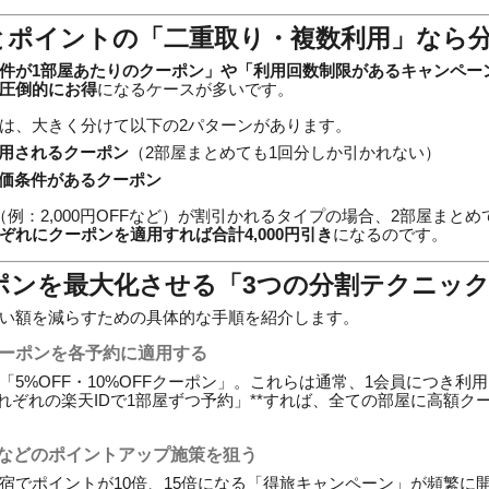
とポイントの「二重取り・複数利用」なら
件が1部屋あたりのクーポン」や「利用回数制限があるキャンペー
圧倒的にお得
になるケースが多いです。
は、大きく分けて以下の2パターンがあります。
適用されるクーポン
（2部屋まとめても1回分しか引かれない）
単価条件があるクーポン
例：2,000円OFFなど）が割引かれるタイプの場合、2部屋まとめて
ぞれにクーポンを適用すれば合計4,000円引き
になるのです。
ポンを最大化させる「3つの分割テクニッ
い額を減らすための具体的な手順を紹介します。
のクーポンを各予約に適用する
「5%OFF・10%OFFクーポン」。これらは通常、1会員につき利
それぞれの楽天IDで1部屋ずつ予約」**すれば、全ての部屋に高額
」などのポイントアップ施策を狙う
宿でポイントが10倍、15倍になる「得旅キャンペーン」が頻繁に