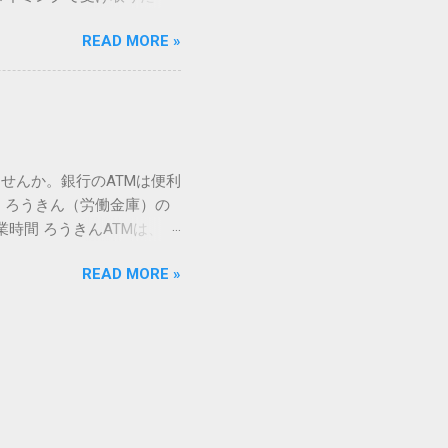
」 最も汎用性が高く、特別な
が、佐川急便の会員制サー
owsアプリケーションで使用
READ MORE »
達のストレスは驚くほど軽く
を把握する。 入力モードを「半
的なメリットを徹底解説しま
がら[X]キー**を押す。 入
、佐川急便の個人向け無料
oft Wordで非常に強力
ための基盤となるサービスで
紐付けることで、その利便
届き、不在になる前にあらか
せんか。銀行のATMは便利
」とおさらばできる理由 日
 ろうきん（労働金庫）の
、荷物の受け取り体験が一変
業時間 ろうきんATMは、利
手間すら、過去のものになり
0〜17:00 土曜・日曜・祝
や不在通知がトーク画面に直
READ MORE »
利用でき、 窓口での対応も
依頼できます。 2. 24
0〜23:00 提携ATMでは、
も、通勤電車の中でも、思
手数料と注意点 ろうきん
物が届く前に「○月○日の○
〜18:00：手数料無料または
、届く前に受取時間を変更で
）：提携ATMは利用できない場
 3-1. 入出金のスケジュ
める と手数料の節約につな
朝でも現金の引き出しが可能 で