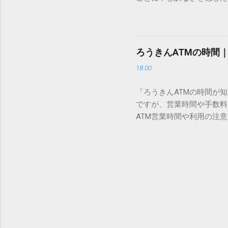
び出すことができるのです。
い」 「わざわざ電話をか
ソフトも不要なのが「Uni
ビス「スマートクラブ」と
できます。 具体的な手順（U
なります。この記事では、
角」にする（※重要）。 **「
す。 佐川急便の再配達が
力した数字が、一瞬で対応する
ろうきんATMの時間
会員サービス「スマートク
です。Word上で「20BB7」
18:00
す。 以前はウェブサイト
性が飛躍的に向上していま
「ろうきんATMの時間が
じめ配達時間を変更すると
ですが、営業時間や手数料
本国内で最も利用されてい
ATM営業時間や利用の注意
します。 1. トーク画面
用する場所によって時間が異な
ます。LINE公式アカウ
日：休止（※一部店舗では
接届きます。そのまま画面
可能 です。 1-2. ローソン
時間いつでも、どこでも 
早朝や深夜、休日でも入出金
い立った瞬間に数秒で手続き
ATMや提携ATMを使う際は
時頃に伺います」というメ
低額 平日18:00〜21:0
きるため...
合も 手数料を節約するには、
ール管理 給与の振込や定
がります。 3-2. 提携A