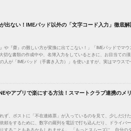
が出ない！IMEパッド以外の「文字コード入力」徹底解
）』や『齋』の難しい方が変換に出てこない！」「IMEパッドでマ
 大切な書類の作成中や、名簿入力をしているときに、お目当ての
の人が「IMEパッド（手書き入力）」を使いますが、実はマウスで
結局見つからないことも少なくありません。 そこで今回は、IME
で旧字や外字、特殊記号を呼び出す「文字コード入力」のテクニ
、もう難しい漢字の入力で手を止める必要はありません。 1. なぜ
そも、なぜ普通の変換で出てこない漢字があるのでしょうか。その
INEやアプリで楽にする方法！スマートクラブ連携のメ
。 日本のパソコンで一般的に使われる漢字は、JIS規格（日本産業
形で整理されています。しかし、人名や地名に使われる非常に古い
は、この一般的な変換リストに含まれていないことが多いのです。
れず、ポストに「不在連絡票」が入っているのを見て、少しだけ
ド）」や「JISコード」といった 文字コード です。パソコン上のすべ
依頼をするために、数字の羅列を電話で打ち込んだり、ドライバ
られています。変換候補に出ない文字でも、この住所（コード）
りすることもあるかもしれません。 「もっとスムーズに、自分の