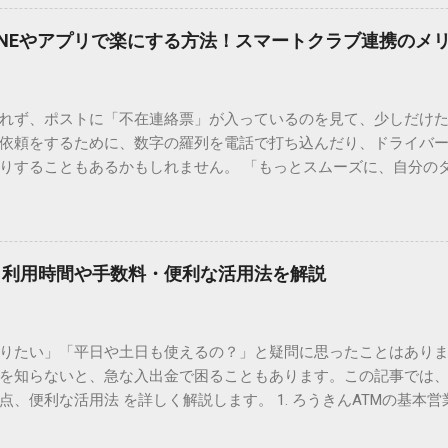
、もう難しい漢字の入力で手を止める必要はありません。 1. なぜ
そも、なぜ普通の変換で出てこない漢字があるのでしょうか。その
INEやアプリで楽にする方法！スマートクラブ連携のメ
。 日本のパソコンで一般的に使われる漢字は、JIS規格（日本産業
形で整理されています。しかし、人名や地名に使われる非常に古い
は、この一般的な変換リストに含まれていないことが多いのです。
れず、ポストに「不在連絡票」が入っているのを見て、少しだけ
ド）」や「JISコード」といった 文字コード です。パソコン上のすべ
依頼をするために、数字の羅列を電話で打ち込んだり、ドライバ
られています。変換候補に出ない文字でも、この住所（コード）
りすることもあるかもしれません。 「もっとスムーズに、自分の
 2. Windows標準機能！文字コードで漢字を出す「16進数入力
けずに、スマホ一つで完結させたい」 そんな願いを叶えてくれるの
code」を直接入力する方法です。Wordやメモ帳など、多くのWind
、LINEや公式アプリの連携です。これらを活用するだけで、再配
nicode入力） 入力したい文字の「Unicode（例：20BB7）」
忙しい毎日をサポートする便利な受け取り術と、連携による具体
20BB7」**と入力する。 直後にキーボードの**[Alt]キーを押しな
劇的に変わる「スマートクラブ」とは？ まず押さえておきたいのが
漢字（例：𠮷）に変換されます。 注記： この方法は、特にMicros
｜利用時間や手数料・便利な活用法を解説
ラブ」です。これは、荷物の配送状況をリアルタイムで管理する
と打ってA...
を開いてログインする手間がありましたが、現在はLINEやアプリと
す。登録を済ませておくだけで、荷物が発送された瞬間に通知が
知りたい」「平日や土日も使えるの？」と疑問に思ったことはありま
いった先回りの対応が可能になります。 LINE連携で「不在連絡票
を知らないと、急な入出金で困ることもあります。この記事では、
るコミュニケーションアプリ「LINE」を佐川急便と連携させると
点、便利な活用法 を詳しく解説します。 1. ろうきんATMの基本営
からワンタップで依頼 不在連絡票に記載されたQRコードを読み取る
りますが、一般的には次の通りです。 1-1. 店舗内ATM 平日：9:0
ントを友だち追加し、スマートクラブのIDを連携させると、配送予定