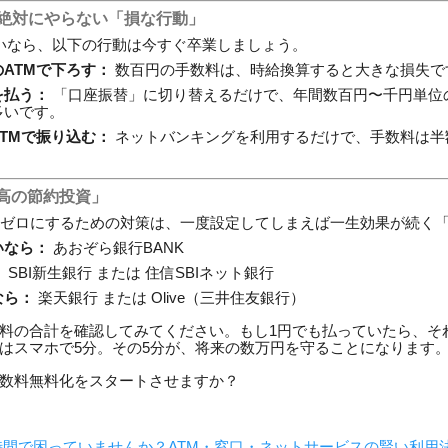
が絶対にやらない「損な行動」
いなら、以下の行動は今すぐ卒業しましょう。
ATMで下ろす：
数百円の手数料は、時給換算すると大きな損失で
を払う：
「口座振替」に切り替えるだけで、年間数百円〜千円単位
多いです。
TMで振り込む：
ネットバンキングを利用するだけで、手数料は半
高の節約投資」
をゼロにするための対策は、一度設定してしまえば一生効果が続く
いなら：
あおぞら銀行BANK
：
SBI新生銀行 または 住信SBIネット銀行
なら：
楽天銀行 または Olive（三井住友銀行）
料の合計を確認してみてください。もし1円でも払っていたら、そ
はスマホで5分。その5分が、将来の数万円を守ることになります
数料無料化をスタートさせますか？
業時間で困っていませんか？ATM・窓口・ネットサービスの賢い利用