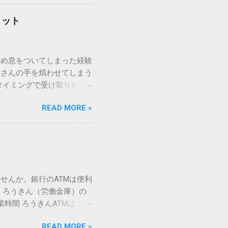
「変換」しても旧字・外字
理由は、パソコンが文字を
リット
規格）によって「第1水
漢字（旧字）や、特定の組
 そこで登場するのが
ため息をついてしまった経験
ての文字には、いわば「住
ーさんの手を煩わせてしまう
を直接指定すれば、確実に呼
タイミングで受け取りた
」 最も汎用性が高く、特別な
が、佐川急便の会員制サー
owsアプリケーションで使用
READ MORE »
達のストレスは驚くほど軽く
を把握する。 入力モードを「半
的なメリットを徹底解説しま
がら[X]キー**を押す。 入
、佐川急便の個人向け無料
oft Wordで非常に強力
ための基盤となるサービスで
紐付けることで、その利便
届き、不在になる前にあらか
せんか。銀行のATMは便利
」とおさらばできる理由 日
 ろうきん（労働金庫）の
、荷物の受け取り体験が一変
業時間 ろうきんATMは、利
手間すら、過去のものになり
0〜17:00 土曜・日曜・祝
や不在通知がトーク画面に直
READ MORE »