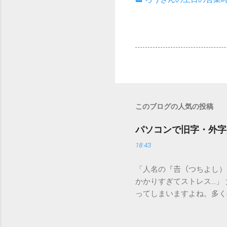
このブログの人気の投稿
パソコンで旧字・外字
18:43
「人名の『𠮷（つちよし
かかりすぎてストレス…」
ってしまいますよね。多く
すし、似た漢字が多すぎて
ードを打ち込むだけで一瞬