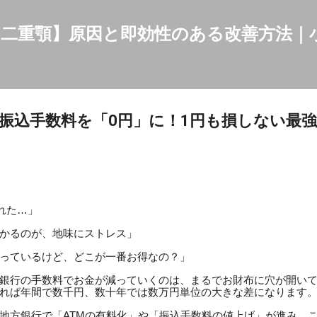
スキップしてメイン コンテンツに移動
二重顎】原因と即効性のある改善方法｜
・振込手数料を「0円」に！1円も損しない最
かれた…」
かるのが、地味にストレス」
っているけど、どこが一番お得なの？」
銀行の手数料でお金が減っていくのは、まるでお財布に穴が開いて
れば年間で数千円、数十年では数万円単位の大きな差になります
地方銀行で「ATMの有料化」や「振込手数料の値上げ」が進み、