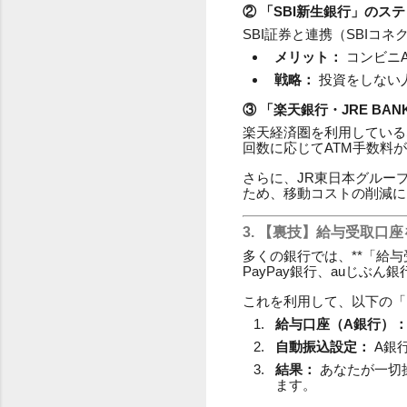
② 「SBI新生銀行」のス
SBI証券と連携（SBI
メリット：
コンビニ
戦略：
投資をしない
③ 「楽天銀行・JRE B
楽天経済圏を利用している
回数に応じてATM手数料
さらに、JR東日本グルー
ため、移動コストの削減に
3. 【裏技】給与受取口
多くの銀行では、**「給与
PayPay銀行、auじぶん
これを利用して、以下の「
給与口座（A銀行）
自動振込設定：
A銀
結果：
あなたが一切
ます。