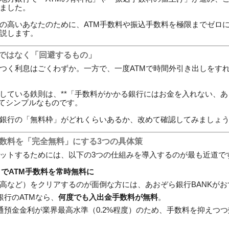
ました。
の高いあなたのために、ATM手数料や振込手数料を極限までゼロ
説します。
」ではなく「回避するもの」
つく利息はごくわずか。一方で、一度ATMで時間外引き出しをす
している鉄則は、**「手数料がかかる銀行にはお金を入れない、
めてシンプルなものです。
銀行の「無料枠」がどれくらいあるか、改めて確認してみましょ
込手数料を「完全無料」にする3つの具体策
ットするためには、以下の3つの仕組みを導入するのが最も近道で
」でATM手数料を常時無料に
高など）をクリアするのが面倒な方には、あおぞら銀行BANKがお
銀行のATMなら、
何度でも入出金手数料が無料
。
通預金金利が業界最高水準（0.2%程度）のため、手数料を抑えつ