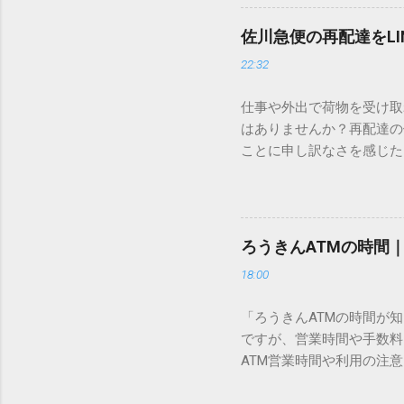
この方法をマスターすれば
が出てこないのか？ そも
佐川急便の再配達をL
認識する仕組みにあります
22:32
準」「第2水準」といった
織だけで作られた「外字」
仕事や外出で荷物を受け取
「Unicode（ユニコー
はありませんか？再配達の
所」のような番号が割り振
ことに申し訳なさを感じた
び出すことができるのです。
い」 「わざわざ電話をか
ソフトも不要なのが「Uni
ビス「スマートクラブ」と
できます。 具体的な手順（U
なります。この記事では、
角」にする（※重要）。 **「
す。 佐川急便の再配達が
力した数字が、一瞬で対応する
ろうきんATMの時間
会員サービス「スマートク
です。Word上で「20BB7」
18:00
す。 以前はウェブサイト
性が飛躍的に向上していま
「ろうきんATMの時間が
じめ配達時間を変更すると
ですが、営業時間や手数料
本国内で最も利用されてい
ATM営業時間や利用の注意
します。 1. トーク画面
用する場所によって時間が異な
ます。LINE公式アカウ