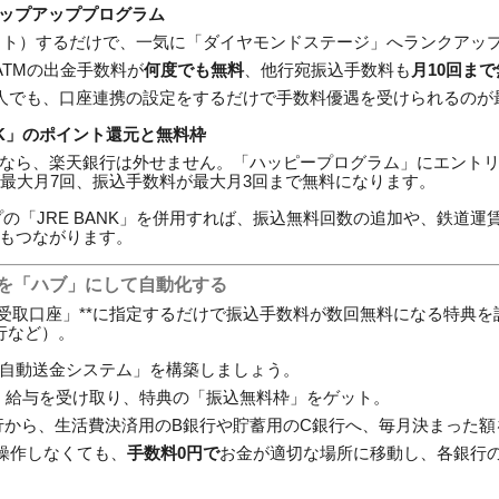
テップアッププログラム
コネクト）するだけで、一気に「ダイヤモンドステージ」へランクアッ
ATMの出金手数料が
何度でも無料
、他行宛振込手数料も
月10回ま
人でも、口座連携の設定をするだけで手数料優遇を受けられるのが
ANK」のポイント還元と無料枠
なら、楽天銀行は外せません。「ハッピープログラム」にエント
が最大月7回、振込手数料が最大月3回まで無料になります。
プの「JRE BANK」を併用すれば、振込無料回数の追加や、鉄道
もつながります。
座を「ハブ」にして自動化する
受取口座」**に指定するだけで振込手数料が数回無料になる特典を設け
銀行など）。
自動送金システム」を構築しましょう。
：
給与を受け取り、特典の「振込無料枠」をゲット。
行から、生活費決済用のB銀行や貯蓄用のC銀行へ、毎月決まった額
操作しなくても、
手数料0円で
お金が適切な場所に移動し、各銀行