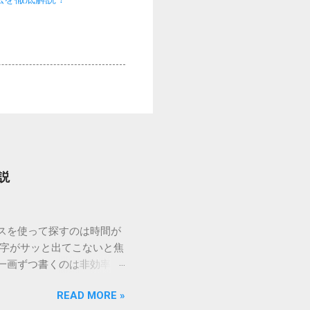
説
ウスを使って探すのは時間が
漢字がサッと出てこないと焦
一画ずつ書くのは非効率で
パッドを使わずに、特定のコ
READ MORE »
ックを詳しく解説します。