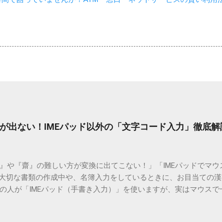
が出ない！IMEパッド以外の「文字コード入力」徹底解
）』や『齋』の難しい方が変換に出てこない！」「IMEパッドでマ
 大切な書類の作成中や、名簿入力をしているときに、お目当ての
の人が「IMEパッド（手書き入力）」を使いますが、実はマウスで
結局見つからないことも少なくありません。 そこで今回は、IME
で旧字や外字、特殊記号を呼び出す「文字コード入力」のテクニ