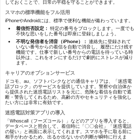
しておくことで、日常の平穏を守ることができます。
スマホの標準機能をフル活用
iPhoneやAndroidには、標準で便利な機能が備わっています。
着信拒否設定：
特定の番号をブロックします。一度でも
不快な思いをした番号は即座に登録しましょう。
不明な発信者を消音（iPhone）：
連絡先に登録されて
いない番号からの着信を自動で消音し、履歴にだけ残す
機能です。仕事で新しい番号からの電話を待っている時
以外は、これをオンにするだけで劇的にストレスが減り
ます。
キャリアのオプションサービス
ドコモ、au、ソフトバンクなどの通信キャリアは、「迷惑電
話ブロック」のサービスを提供しています。警察や自治体か
ら提供された迷惑電話リストを元に、危険な着信を自動で遮
断・警告してくれるため、高齢の方やセキュリティを強化し
たい方には非常に有効です。
迷惑電話対策アプリの導入
「Whoscall（フーズコール）」などのアプリを導入すると、
データベースと照合して、着信時に「〇〇会社」「迷惑電話
の疑い」と画面に表示してくれます。スマホを手に取る前に
相手がわかるため、出るか出ないかの判断が瞬時に行えま