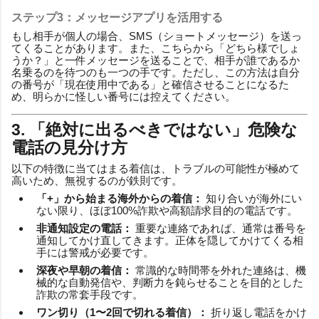
ステップ3：メッセージアプリを活用する
もし相手が個人の場合、SMS（ショートメッセージ）を送っ
てくることがあります。また、こちらから「どちら様でしょ
うか？」と一件メッセージを送ることで、相手が誰であるか
名乗るのを待つのも一つの手です。ただし、この方法は自分
の番号が「現在使用中である」と確信させることになるた
め、明らかに怪しい番号には控えてください。
3. 「絶対に出るべきではない」危険な
電話の見分け方
以下の特徴に当てはまる着信は、トラブルの可能性が極めて
高いため、無視するのが鉄則です。
「+」から始まる海外からの着信：
知り合いが海外にい
ない限り、ほぼ100%詐欺や高額請求目的の電話です。
非通知設定の電話：
重要な連絡であれば、通常は番号を
通知してかけ直してきます。正体を隠してかけてくる相
手には警戒が必要です。
深夜や早朝の着信：
常識的な時間帯を外れた連絡は、機
械的な自動発信や、判断力を鈍らせることを目的とした
詐欺の常套手段です。
ワン切り（1〜2回で切れる着信）：
折り返し電話をかけ