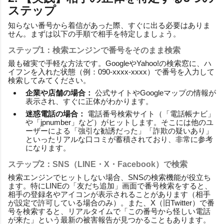
ステップ
知らない番号から着信があった際、すぐに出る必要はありま
せん。まずは以下の手順で相手を特定しましょう。
ステップ1：検索エンジンで番号をそのまま検索
最も確実で手軽な方法です。GoogleやYahoo!の検索窓に、ハ
イフンを入れた状態（例：090-xxxx-xxxx）で番号を入力して
検索してみてください。
企業や店舗の場合：
公式サイトやGoogleマップの情報が
表示され、すぐに正体がわかります。
迷惑電話の場合：
電話番号検索サイト（「電話帳ナビ」
や「jpnumber」など）がヒットします。そこには他のユ
ーザーによる「強引な勧誘だった」「詐欺の疑いあり」
といったリアルな口コミが蓄積されており、非常に参考
になります。
ステップ2：SNS（LINE・X・Facebook）で検索
検索エンジンでヒットしない場合、SNSの検索機能が役立ち
ます。特にLINEの「友だち追加」画面で番号検索をすると、
相手の登録名やアイコンが表示されることがあります（相手
が設定で許可している場合のみ）。また、X（旧Twitter）で番
号を検索すると、リアルタイムで「この番号から怪しい電話
が来た」という最新の被害報告が見つかることもあります。