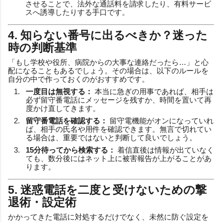
させることで、法外な通話料を請求したり、有料サービ
スへ誘導したりする手口です。
4. 知らない番号に出るべきか？迷った
時の判断基準
「もし学校や役所、病院からの大事な連絡だったら…」と心
配になることもあるでしょう。その場合は、以下のルールを
自分の中で作っておくのがおすすめです。
一度目は無視する：
本当に急ぎの用事であれば、相手は
必ず留守番電話にメッセージを残すか、時間を置いて再
度かけ直してきます。
留守番電話を確認する：
留守電機能がオンになっていれ
ば、相手の氏名や用件を確認できます。無言で切れてい
る場合は、重要ではないと判断して良いでしょう。
15分待ってから検索する：
着信直後は情報が出ていなく
ても、数分後にはネット上に被害報告が上がることがあ
ります。
5. 迷惑電話を二度と受けないための撃
退術・設定術
かかってきた電話に対処するだけでなく、未然に防ぐ設定を