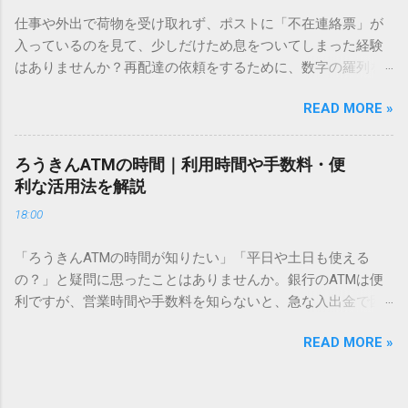
方法をマスターすれば、もう難しい漢字の入力で手を止める
仕事や外出で荷物を受け取れず、ポストに「不在連絡票」が
必要はありません。 1. なぜ「変換」しても旧字・外字が出て
入っているのを見て、少しだけため息をついてしまった経験
こないのか？ そもそも、なぜ普通の変換で出てこない漢字が
はありませんか？再配達の依頼をするために、数字の羅列を
あるのでしょうか。その理由は、パソコンが文字を認識する
電話で打ち込んだり、ドライバーさんの手を煩わせてしまう
仕組みにあります。 日本のパソコンで一般的に使われる漢字
READ MORE »
ことに申し訳なさを感じたりすることもあるかもしれませ
は、JIS規格（日本産業規格）によって「第1水準」「第2水
ん。 「もっとスムーズに、自分のタイミングで受け取りた
準」といった形で整理されています。しかし、人名や地名に
い」 「わざわざ電話をかけずに、スマホ一つで完結させた
使われる非常に古い漢字（旧字）や、特定の組織だけで作ら
ろうきんATMの時間｜利用時間や手数料・便
い」 そんな願いを叶えてくれるのが、佐川急便の会員制サー
れた「外字」は、この一般的な変換リストに含まれていない
利な活用法を解説
ビス「スマートクラブ」と、LINEや公式アプリの連携です。
ことが多いのです。 そこで登場するのが「Unicode（ユニコ
18:00
これらを活用するだけで、再配達のストレスは驚くほど軽く
ード）」や「JISコード」といった 文字コード です。パソコ
なります。この記事では、忙しい毎日をサポートする便利な
ン上のすべての文字には、いわば「住所」のような番号が割
「ろうきんATMの時間が知りたい」「平日や土日も使える
受け取り術と、連携による具体的なメリットを徹底解説しま
り振られています。変換候補に出ない文字でも、この住所
の？」と疑問に思ったことはありませんか。銀行のATMは便
す。 佐川急便の再配達が劇的に変わる「スマートクラブ」と
（コード）を直接指定すれば、確実に呼び出すことができる
利ですが、営業時間や手数料を知らないと、急な入出金で困
は？ まず押さえておきたいのが、佐川急便の個人向け無料会
のです。 2. Windows標準機能！文字コードで漢字を出す「16
ることもあります。この記事では、 ろうきん（労働金庫）の
員サービス「スマートクラブ」です。これは、荷物の配送状
進数入力」 最も汎用性が高く、特別なソフトも不要なのが
READ MORE »
ATM営業時間や利用の注意点、便利な活用法 を詳しく解説し
況をリアルタイムで管理するための基盤となるサービスで
「Unicode」を直接入力する方法です。Wordやメモ帳など、
ます。 1. ろうきんATMの基本営業時間 ろうきんATMは、利用
す。 以前はウェブサイトを開いてログインする手間がありま
多くのWindowsアプリケーションで使用できます。 具体的な
する場所によって時間が異なりますが、一般的には次の通り
したが、現在はLINEやアプリと紐付けることで、その利便性
手順（Unicode入力） 入力したい文字の「Unicode（例：