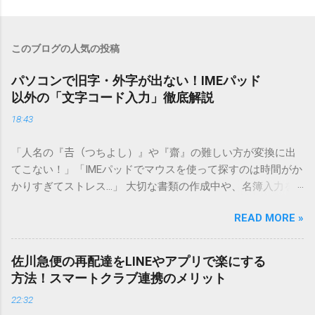
このブログの人気の投稿
パソコンで旧字・外字が出ない！IMEパッド
以外の「文字コード入力」徹底解説
18:43
「人名の『𠮷（つちよし）』や『齋』の難しい方が変換に出
てこない！」「IMEパッドでマウスを使って探すのは時間がか
かりすぎてストレス…」 大切な書類の作成中や、名簿入力を
しているときに、お目当ての漢字がサッと出てこないと焦っ
READ MORE »
てしまいますよね。多くの人が「IMEパッド（手書き入力）」
を使いますが、実はマウスで一画ずつ書くのは非効率です
し、似た漢字が多すぎて結局見つからないことも少なくあり
佐川急便の再配達をLINEやアプリで楽にする
ません。 そこで今回は、IMEパッドを使わずに、特定のコー
方法！スマートクラブ連携のメリット
ドを打ち込むだけで一瞬で旧字や外字、特殊記号を呼び出す
22:32
「文字コード入力」のテクニックを詳しく解説します。 この