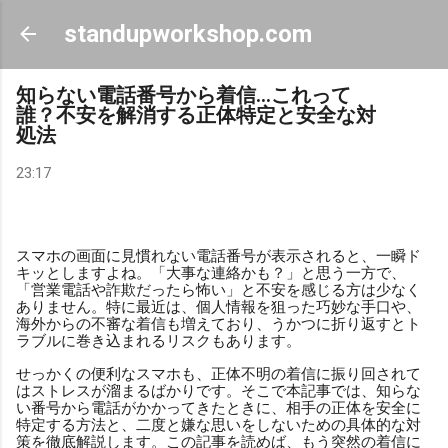
スキップしてメイン コンテンツに移動
standupworkshop.com
知らない電話番号から着信…これって
誰？不安を解消する正体特定と安全な対
処法
23:17
スマホの画面に見慣れない電話番号が表示されると、一瞬ド
キッとしますよね。「大事な連絡かも？」と思う一方で、
「営業電話や詐欺だったら怖い」と不安を感じる方は少なく
ありません。特に最近は、個人情報を狙った巧妙な手口や、
海外からの不審な着信も増えており、うかつに折り返すとト
ラブルに巻き込まれるリスクもあります。
せっかくの便利なスマホも、正体不明の着信に振り回されて
はストレスが溜まるばかりです。そこで本記事では、知らな
い番号から電話がかかってきたときに、相手の正体を安全に
特定する方法と、二度と嫌な思いをしないための具体的な対
策を徹底解説します。この記事を読めば、もう突然の着信に