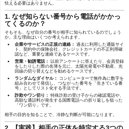
怯える必要はありません。
1. なぜ知らない番号から電話がかかっ
てくるのか？
そもそも、なぜ自分の番号が相手に知られているのでしょう
か。主な理由はいくつか考えられます。
企業やサービスの正規の連絡：
過去に利用した通販サイ
ト、契約中の保険会社、クレジットカードの不正利用確
認など、重要な連絡であるケースです。
営業・勧誘電話：
以前アンケートに答えたり、会員登録
をしたりした際の名簿を元に、太陽光発電や不動産、光
回線の切り替えなどを勧めるケースです。
ランダムなダイヤル：
コンピューターで無作為に数字を
組み合わせて発信し、つながった番号を「生きている番
号」としてリスト化する手法です。
詐欺やワン切り：
特殊詐欺の受け子からの確認電話や、
高額な通話料が発生する国際電話への折り返しを狙った
「ワン切り」です。
相手の目的を知ることで、冷静な判断が可能になります。
2. 【実践】相手の正体を特定する3つの