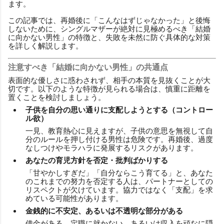
ます。
この記事では、再婚後に「こんなはずじゃなかった」と後悔
しないために、シングルマザーが絶対に見極めるべき「結婚
に向かない男性」の特徴と、失敗を未然に防ぐ具体的な対策
を詳しく解説します。
注意すべき「結婚に向かない男性」の共通点
表面的な優しさに惑わされず、相手の本質を見抜くことが大
切です。以下のような特徴が見られる場合は、慎重に距離を
置くことを検討しましょう。
子供を自分の思い通りに支配しようとする（コントロー
ル欲）
一見、教育熱心に見えますが、子供の意思を無視して自
分のルールを押し付ける男性は危険です。再婚後、過度
なしつけやモラハラに発展するリスクがあります。
あなたの育児方針を否定・批判ばかりする
「甘やかしすぎだ」「自分ならこう育てる」と、あなた
のこれまでの努力を否定する人は、パートナーとしての
リスペクトが欠けています。協力ではなく「支配」を求
めている可能性があります。
金銭的に不安定、あるいは不透明な部分がある
借金がある、定職に就かない、あるいは収入を頑なに隠