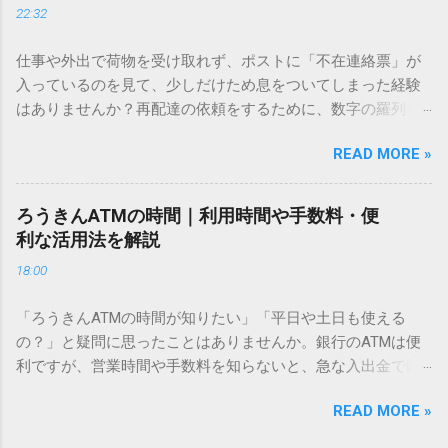
22:32
「文字コード入力」のテクニックを詳しく解説します。 この
方法をマスターすれば、もう難しい漢字の入力で手を止める
仕事や外出で荷物を受け取れず、ポストに「不在連絡票」が
必要はありません。 1. なぜ「変換」しても旧字・外字が出て
入っているのを見て、少しだけため息をついてしまった経験
こないのか？ そもそも、なぜ普通の変換で出てこない漢字が
はありませんか？再配達の依頼をするために、数字の羅列を
あるのでしょうか。その理由は、パソコンが文字を認識する
電話で打ち込んだり、ドライバーさんの手を煩わせてしまう
仕組みにあります。 日本のパソコンで一般的に使われる漢字
READ MORE »
ことに申し訳なさを感じたりすることもあるかもしれませ
は、JIS規格（日本産業規格）によって「第1水準」「第2水
ん。 「もっとスムーズに、自分のタイミングで受け取りた
準」といった形で整理されています。しかし、人名や地名に
い」 「わざわざ電話をかけずに、スマホ一つで完結させた
使われる非常に古い漢字（旧字）や、特定の組織だけで作ら
ろうきんATMの時間｜利用時間や手数料・便
い」 そんな願いを叶えてくれるのが、佐川急便の会員制サー
れた「外字」は、この一般的な変換リストに含まれていない
利な活用法を解説
ビス「スマートクラブ」と、LINEや公式アプリの連携です。
ことが多いのです。 そこで登場するのが「Unicode（ユニコ
18:00
これらを活用するだけで、再配達のストレスは驚くほど軽く
ード）」や「JISコード」といった 文字コード です。パソコ
なります。この記事では、忙しい毎日をサポートする便利な
ン上のすべての文字には、いわば「住所」のような番号が割
「ろうきんATMの時間が知りたい」「平日や土日も使える
受け取り術と、連携による具体的なメリットを徹底解説しま
り振られています。変換候補に出ない文字でも、この住所
の？」と疑問に思ったことはありませんか。銀行のATMは便
す。 佐川急便の再配達が劇的に変わる「スマートクラブ」と
（コード）を直接指定すれば、確実に呼び出すことができる
利ですが、営業時間や手数料を知らないと、急な入出金で困
は？ まず押さえておきたいのが、佐川急便の個人向け無料会
のです。 2. Windows標準機能！文字コードで漢字を出す「16
ることもあります。この記事では、 ろうきん（労働金庫）の
員サービス「スマートクラブ」です。これは、荷物の配送状
進数入力」 最も汎用性が高く、特別なソフトも不要なのが
READ MORE »
ATM営業時間や利用の注意点、便利な活用法 を詳しく解説し
況をリアルタイムで管理するための基盤となるサービスで
「Unicode」を直接入力する方法です。Wordやメモ帳など、
ます。 1. ろうきんATMの基本営業時間 ろうきんATMは、利用
す。 以前はウェブサイトを開いてログインする手間がありま