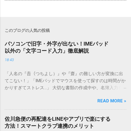
このブログの人気の投稿
パソコンで旧字・外字が出ない！IMEパッド
以外の「文字コード入力」徹底解説
18:43
「人名の『𠮷（つちよし）』や『齋』の難しい方が変換に出
てこない！」「IMEパッドでマウスを使って探すのは時間がか
かりすぎてストレス…」 大切な書類の作成中や、名簿入力を
しているときに、お目当ての漢字がサッと出てこないと焦っ
READ MORE »
てしまいますよね。多くの人が「IMEパッド（手書き入力）」
を使いますが、実はマウスで一画ずつ書くのは非効率です
し、似た漢字が多すぎて結局見つからないことも少なくあり
佐川急便の再配達をLINEやアプリで楽にする
ません。 そこで今回は、IMEパッドを使わずに、特定のコー
方法！スマートクラブ連携のメリット
ドを打ち込むだけで一瞬で旧字や外字、特殊記号を呼び出す