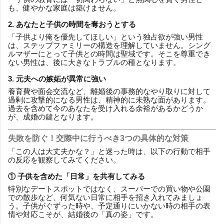
も、健やかな家庭は築けません。
2. あなたと子供の時間を奪おうとする
「子供より俺を優先してほしい」という独占欲が強い男性
は、ステップファミリーの構造を理解していません。シング
ルマザーにとって子供との時間は聖域です。そこを尊重でき
ない男性は、後に大きなトラブルの種となります。
3. 元夫への嫉妬が異常に強い
養育費や面会交流など、離婚後の事務的なやり取りに対して
過剰に攻撃的になる男性は、精神的に未熟な面があります。
過去を含めて今のあなたを受け入れる余裕があるかどうか
が、成婚の鍵となります。
失敗を防ぐ！交際中に行うべき3つの具体的な対策
「この人は大丈夫かな？」と迷った時は、以下の行動で相手
の反応を観察してみてください。
① 子供を含めた「日常」を共有してみる
特別なデートスポットではなく、スーパーでの買い物や公園
での散歩など、何気ない日常に相手を招き入れてみましょ
う。子供がぐずった時や、予定通りにいかない時の相手の表
情や対応こそが、結婚後の「真の姿」です。