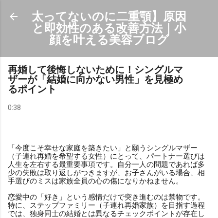
スキップしてメイン コンテンツに移動
太ってないのに二重顎】原因
と即効性のある改善方法｜小
顔を叶える美容ブログ
再婚して後悔しないために！シングルマ
ザーが「結婚に向かない男性」を見極め
るポイント
0:38
「今度こそ幸せな家庭を築きたい」と願うシングルマザー
（子連れ再婚を希望する女性）にとって、パートナー選びは
人生を左右する最重要事項です。自分一人の問題であれば多
少の失敗は取り返しがつきますが、お子さんがいる場合、相
手選びのミスは家族全員の心の傷になりかねません。
恋愛中の「好き」という感情だけで突き進むのは禁物です。
特に、ステップファミリー（子連れ再婚家族）を目指す過程
では、独身同士の結婚とは異なるチェックポイントが存在し