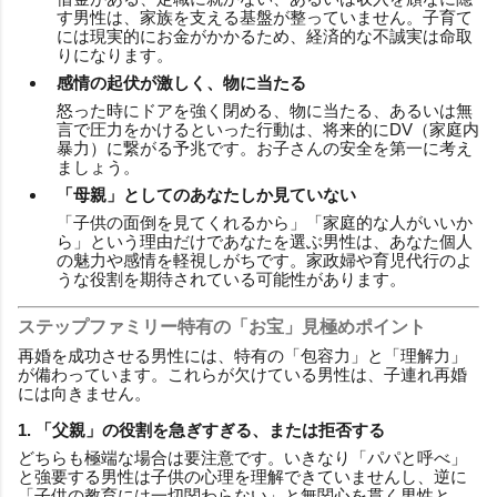
す男性は、家族を支える基盤が整っていません。子育て
には現実的にお金がかかるため、経済的な不誠実は命取
りになります。
感情の起伏が激しく、物に当たる
怒った時にドアを強く閉める、物に当たる、あるいは無
言で圧力をかけるといった行動は、将来的にDV（家庭内
暴力）に繋がる予兆です。お子さんの安全を第一に考え
ましょう。
「母親」としてのあなたしか見ていない
「子供の面倒を見てくれるから」「家庭的な人がいいか
ら」という理由だけであなたを選ぶ男性は、あなた個人
の魅力や感情を軽視しがちです。家政婦や育児代行のよ
うな役割を期待されている可能性があります。
ステップファミリー特有の「お宝」見極めポイント
再婚を成功させる男性には、特有の「包容力」と「理解力」
が備わっています。これらが欠けている男性は、子連れ再婚
には向きません。
1. 「父親」の役割を急ぎすぎる、または拒否する
どちらも極端な場合は要注意です。いきなり「パパと呼べ」
と強要する男性は子供の心理を理解できていませんし、逆に
「子供の教育には一切関わらない」と無関心を貫く男性と