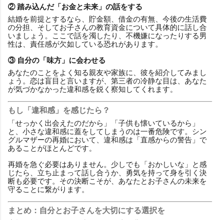
② 踏み込んだ「お金と未来」の話をする
結婚を前提とするなら、貯金額、借金の有無、今後の生活費
の分担、そしてお子さんの教育資金について具体的に話し合
いましょう。ここで話を濁したり、不機嫌になったりする男
性は、責任感が欠如している恐れがあります。
③ 自分の「味方」に会わせる
あなたのことをよく知る親友や家族に、彼を紹介してみまし
ょう。恋は盲目と言いますが、第三者の冷静な目は、あなた
が気づかなかった違和感を鋭く察知してくれます。
もし「違和感」を感じたら？
「せっかく出会えたのだから」「子供も懐いているから」
と、小さな違和感に蓋をしてしまうのは一番危険です。シン
グルマザーの再婚において、違和感は「直感からの警告」で
あることがほとんどです。
再婚を急ぐ必要はありません。少しでも「おかしいな」と感
じたら、立ち止まって話し合うか、勇気を持って身を引く決
断も必要です。その決断こそが、あなたとお子さんの未来を
守ることに繋がります。
まとめ：自分とお子さんを大切にする選択を