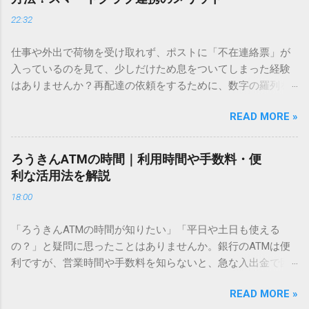
ドを打ち込むだけで一瞬で旧字や外字、特殊記号を呼び出す
22:32
「文字コード入力」のテクニックを詳しく解説します。 この
方法をマスターすれば、もう難しい漢字の入力で手を止める
仕事や外出で荷物を受け取れず、ポストに「不在連絡票」が
必要はありません。 1. なぜ「変換」しても旧字・外字が出て
入っているのを見て、少しだけため息をついてしまった経験
こないのか？ そもそも、なぜ普通の変換で出てこない漢字が
はありませんか？再配達の依頼をするために、数字の羅列を
あるのでしょうか。その理由は、パソコンが文字を認識する
電話で打ち込んだり、ドライバーさんの手を煩わせてしまう
仕組みにあります。 日本のパソコンで一般的に使われる漢字
READ MORE »
ことに申し訳なさを感じたりすることもあるかもしれませ
は、JIS規格（日本産業規格）によって「第1水準」「第2水
ん。 「もっとスムーズに、自分のタイミングで受け取りた
準」といった形で整理されています。しかし、人名や地名に
い」 「わざわざ電話をかけずに、スマホ一つで完結させた
使われる非常に古い漢字（旧字）や、特定の組織だけで作ら
ろうきんATMの時間｜利用時間や手数料・便
い」 そんな願いを叶えてくれるのが、佐川急便の会員制サー
れた「外字」は、この一般的な変換リストに含まれていない
利な活用法を解説
ビス「スマートクラブ」と、LINEや公式アプリの連携です。
ことが多いのです。 そこで登場するのが「Unicode（ユニコ
18:00
これらを活用するだけで、再配達のストレスは驚くほど軽く
ード）」や「JISコード」といった 文字コード です。パソコ
なります。この記事では、忙しい毎日をサポートする便利な
ン上のすべての文字には、いわば「住所」のような番号が割
「ろうきんATMの時間が知りたい」「平日や土日も使える
受け取り術と、連携による具体的なメリットを徹底解説しま
り振られています。変換候補に出ない文字でも、この住所
の？」と疑問に思ったことはありませんか。銀行のATMは便
す。 佐川急便の再配達が劇的に変わる「スマートクラブ」と
（コード）を直接指定すれば、確実に呼び出すことができる
利ですが、営業時間や手数料を知らないと、急な入出金で困
は？ まず押さえておきたいのが、佐川急便の個人向け無料会
のです。 2. Windows標準機能！文字コードで漢字を出す「16
ることもあります。この記事では、 ろうきん（労働金庫）の
員サービス「スマートクラブ」です。これは、荷物の配送状
進数入力」 最も汎用性が高く、特別なソフトも不要なのが
READ MORE »
ATM営業時間や利用の注意点、便利な活用法 を詳しく解説し
況をリアルタイムで管理するための基盤となるサービスで
「Unicode」を直接入力する方法です。Wordやメモ帳など、