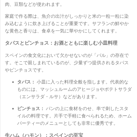
肉、豆類などが使われます。
家庭で作る際は、魚介の出汁がしっかりと米の一粒一粒に染
み込むように炊き上げることが重要です。サフランの鮮やか
な黄色と香りは、食卓を一気に華やかにしてくれます。
タパスとピンチョス：お酒とともに楽しむ小皿料理
スペインの食文化において欠かせないのが「バル」の存在で
す。そこで親しまれているのが、少量ずつ提供されるタパス
やピンチョスです。
タパス：
小皿に入った料理全般を指します。代表的な
ものには、マッシュルームのアヒージョやポテトサラダ
（エンサラダ・ルサ）などがあります。
ピンチョス：
パンの上に食材をのせ、串で刺したスタ
イルの料理です。片手で手軽に食べられるため、ホーム
パーティーのメニューとしても非常に優秀です。
生ハム（ハモン）：スペインの至宝