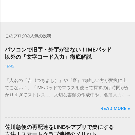
このブログの人気の投稿
パソコンで旧字・外字が出ない！IMEパッド
以外の「文字コード入力」徹底解説
18:43
「人名の『𠮷（つちよし）』や『齋』の難しい方が変換に出
てこない！」「IMEパッドでマウスを使って探すのは時間がか
かりすぎてストレス…」 大切な書類の作成中や、名簿入力を
しているときに、お目当ての漢字がサッと出てこないと焦っ
READ MORE »
てしまいますよね。多くの人が「IMEパッド（手書き入力）」
を使いますが、実はマウスで一画ずつ書くのは非効率です
し、似た漢字が多すぎて結局見つからないことも少なくあり
佐川急便の再配達をLINEやアプリで楽にする
ません。 そこで今回は、IMEパッドを使わずに、特定のコー
方法！スマートクラブ連携のメリット