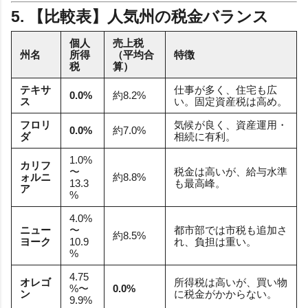
5. 【比較表】人気州の税金バランス
個人
売上税
州名
所得
（平均合
特徴
税
算）
テキサ
仕事が多く、住宅も広
0.0%
約8.2%
ス
い。固定資産税は高め。
フロリ
気候が良く、資産運用・
0.0%
約7.0%
ダ
相続に有利。
1.0%
カリフ
〜
税金は高いが、給与水準
ォルニ
約8.8%
13.3
も最高峰。
ア
%
4.0%
ニュー
〜
都市部では市税も追加さ
約8.5%
ヨーク
10.9
れ、負担は重い。
%
4.75
オレゴ
所得税は高いが、買い物
%〜
0.0%
ン
に税金がかからない。
9.9%