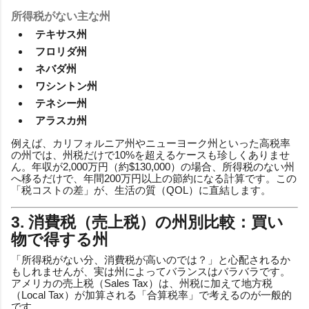
所得税がない主な州
テキサス州
フロリダ州
ネバダ州
ワシントン州
テネシー州
アラスカ州
例えば、カリフォルニア州やニューヨーク州といった高税率
の州では、州税だけで10%を超えるケースも珍しくありませ
ん。年収が2,000万円（約$130,000）の場合、所得税のない州
へ移るだけで、年間200万円以上の節約になる計算です。この
「税コストの差」が、生活の質（QOL）に直結します。
3. 消費税（売上税）の州別比較：買い
物で得する州
「所得税がない分、消費税が高いのでは？」と心配されるか
もしれませんが、実は州によってバランスはバラバラです。
アメリカの売上税（Sales Tax）は、州税に加えて地方税
（Local Tax）が加算される「合算税率」で考えるのが一般的
です。