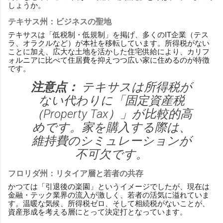
しょうか。
テキサス州：ビジネスの聖地
テキサスは「低税制・低規制」を掲げ、多くのIT企業（テス
ラ、オラクルなど）が本社を移転しています。所得税がない
ことに加え、広大な土地を活かした住宅供給により、カリフ
ォルニアに比べて住居費を抑えつつ広い家に住めるのが特徴
です。
注意点：
テキサスは所得税が
ない代わりに「固定資産税
（Property Tax）」が比較的高
めです。家を購入する際は、
維持費のシミュレーションが
不可欠です。
フロリダ州：リタイア層と若者の共存
かつては「引退後の楽園」というイメージでしたが、現在は
金融・テック業界の流入が激しく、若者の活気に溢れていま
す。温暖な気候、所得税ゼロ、そして相続税がないことが、
資産形成を考える層にとって決定打となっています。