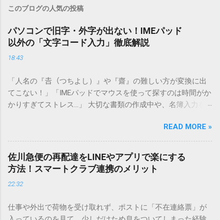
このブログの人気の投稿
パソコンで旧字・外字が出ない！IMEパッド
以外の「文字コード入力」徹底解説
18:43
「人名の『𠮷（つちよし）』や『齋』の難しい方が変換に出
てこない！」「IMEパッドでマウスを使って探すのは時間がか
かりすぎてストレス…」 大切な書類の作成中や、名簿入力を
しているときに、お目当ての漢字がサッと出てこないと焦っ
READ MORE »
てしまいますよね。多くの人が「IMEパッド（手書き入力）」
を使いますが、実はマウスで一画ずつ書くのは非効率です
し、似た漢字が多すぎて結局見つからないことも少なくあり
佐川急便の再配達をLINEやアプリで楽にする
ません。 そこで今回は、IMEパッドを使わずに、特定のコー
方法！スマートクラブ連携のメリット
ドを打ち込むだけで一瞬で旧字や外字、特殊記号を呼び出す
22:32
「文字コード入力」のテクニックを詳しく解説します。 この
方法をマスターすれば、もう難しい漢字の入力で手を止める
仕事や外出で荷物を受け取れず、ポストに「不在連絡票」が
必要はありません。 1. なぜ「変換」しても旧字・外字が出て
入っているのを見て、少しだけため息をついてしまった経験