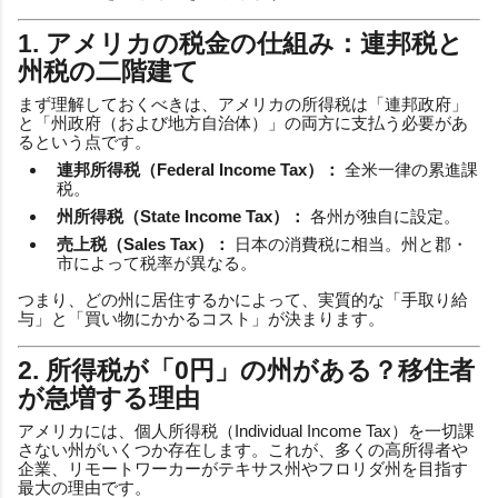
1. アメリカの税金の仕組み：連邦税と
州税の二階建て
まず理解しておくべきは、アメリカの所得税は「連邦政府」
と「州政府（および地方自治体）」の両方に支払う必要があ
るという点です。
連邦所得税（Federal Income Tax）：
全米一律の累進課
税。
州所得税（State Income Tax）：
各州が独自に設定。
売上税（Sales Tax）：
日本の消費税に相当。州と郡・
市によって税率が異なる。
つまり、どの州に居住するかによって、実質的な「手取り給
与」と「買い物にかかるコスト」が決まります。
2. 所得税が「0円」の州がある？移住者
が急増する理由
アメリカには、個人所得税（Individual Income Tax）を一切課
さない州がいくつか存在します。これが、多くの高所得者や
企業、リモートワーカーがテキサス州やフロリダ州を目指す
最大の理由です。