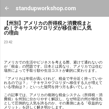
スキップしてメイン コンテンツに移動
standupworkshop.com
【州別】アメリカの所得税と消費税まと
め｜テキサスやフロリダが移住者に人気
の理由
23:42
アメリカでの生活やビジネスを考える際、避けて通れないの
が「税金」の問題です。日本とは異なり、アメリカでは住む
場所によって手取り額や生活コストが劇的に変わります。
「アメリカは年収が高いけれど、税金で半分近く持っていか
れるのでは？」「テキサスやフロリダへ移住する人が増えて
いる理由は？」といった疑問を持つ方も多いでしょう。
この記事では、アメリカの複雑な税金システム（所得税・消
費税）を州別に分かりやすく解説し、なぜ特定の州が移住先
として圧倒的な人気を誇るのか、その裏側にある「収益的な
メリット」を詳しく解き明かします。