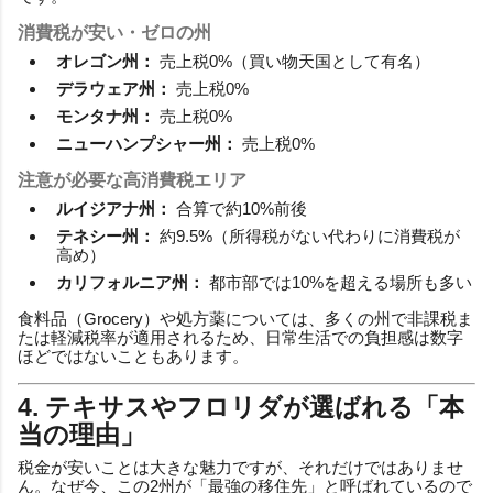
消費税が安い・ゼロの州
オレゴン州：
売上税0%（買い物天国として有名）
デラウェア州：
売上税0%
モンタナ州：
売上税0%
ニューハンプシャー州：
売上税0%
注意が必要な高消費税エリア
ルイジアナ州：
合算で約10%前後
テネシー州：
約9.5%（所得税がない代わりに消費税が
高め）
カリフォルニア州：
都市部では10%を超える場所も多い
食料品（Grocery）や処方薬については、多くの州で非課税ま
たは軽減税率が適用されるため、日常生活での負担感は数字
ほどではないこともあります。
4. テキサスやフロリダが選ばれる「本
当の理由」
税金が安いことは大きな魅力ですが、それだけではありませ
ん。なぜ今、この2州が「最強の移住先」と呼ばれているので