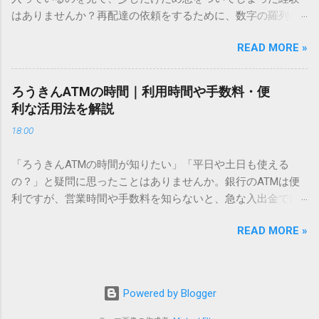
こないのか？ そもそも、なぜ普通の変換で出てこない漢字が
はありませんか？再配達の依頼をするために、数字の羅列を
あるのでしょうか。その理由は、パソコンが文字を認識する
電話で打ち込んだり、ドライバーさんの手を煩わせてしまう
仕組みにあります。 日本のパソコンで一般的に使われる漢字
READ MORE »
ことに申し訳なさを感じたりすることもあるかもしれませ
は、JIS規格（日本産業規格）によって「第1水準」「第2水
ん。 「もっとスムーズに、自分のタイミングで受け取りた
準」といった形で整理されています。しかし、人名や地名に
い」 「わざわざ電話をかけずに、スマホ一つで完結させた
使われる非常に古い漢字（旧字）や、特定の組織だけで作ら
ろうきんATMの時間｜利用時間や手数料・便
い」 そんな願いを叶えてくれるのが、佐川急便の会員制サー
れた「外字」は、この一般的な変換リストに含まれていない
利な活用法を解説
ビス「スマートクラブ」と、LINEや公式アプリの連携です。
ことが多いのです。 そこで登場するのが「Unicode（ユニコ
18:00
これらを活用するだけで、再配達のストレスは驚くほど軽く
ード）」や「JISコード」といった 文字コード です。パソコ
なります。この記事では、忙しい毎日をサポートする便利な
ン上のすべての文字には、いわば「住所」のような番号が割
「ろうきんATMの時間が知りたい」「平日や土日も使える
受け取り術と、連携による具体的なメリットを徹底解説しま
り振られています。変換候補に出ない文字でも、この住所
の？」と疑問に思ったことはありませんか。銀行のATMは便
す。 佐川急便の再配達が劇的に変わる「スマートクラブ」と
（コード）を直接指定すれば、確実に呼び出すことができる
利ですが、営業時間や手数料を知らないと、急な入出金で困
は？ まず押さえておきたいのが、佐川急便の個人向け無料会
のです。 2. Windows標準機能！文字コードで漢字を出す「16
ることもあります。この記事では、 ろうきん（労働金庫）の
員サービス「スマートクラブ」です。これは、荷物の配送状
進数入力」 最も汎用性が高く、特別なソフトも不要なのが
READ MORE »
ATM営業時間や利用の注意点、便利な活用法 を詳しく解説し
況をリアルタイムで管理するための基盤となるサービスで
「Unicode」を直接入力する方法です。Wordやメモ帳など、
ます。 1. ろうきんATMの基本営業時間 ろうきんATMは、利用
す。 以前はウェブサイトを開いてログインする手間がありま
多くのWindowsアプリケーションで使用できます。 具体的な
する場所によって時間が異なりますが、一般的には次の通り
したが、現在はLINEやアプリと紐付けることで、その利便性
手順（Unicode入力） 入力したい文字の「Unicode（例：
です。 1-1. 店舗内ATM 平日：9:00〜17:00 土曜・日曜・祝
が飛躍的に向上しています。登録を済ませておくだけで、荷
Powered by Blogger
20BB7）」を把握する。 入力モードを「半角」にする（※重
日：休止（※一部店舗では土曜日のみ利用可能） 店舗内ATM
物が発送された瞬間に通知が届き、不在になる前にあらかじ
要）。 **「20BB7」**と入力する。 直後にキーボードの**
は、銀行窓口と同じ営業時間で利用でき、 窓口での対応も可