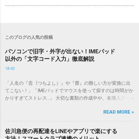
このブログの人気の投稿
パソコンで旧字・外字が出ない！IMEパッド
以外の「文字コード入力」徹底解説
18:43
「人名の『𠮷（つちよし）』や『齋』の難しい方が変換に出
てこない！」「IMEパッドでマウスを使って探すのは時間がか
かりすぎてストレス…」 大切な書類の作成中や、名簿入力を
しているときに、お目当ての漢字がサッと出てこないと焦っ
READ MORE »
てしまいますよね。多くの人が「IMEパッド（手書き入力）」
を使いますが、実はマウスで一画ずつ書くのは非効率です
し、似た漢字が多すぎて結局見つからないことも少なくあり
佐川急便の再配達をLINEやアプリで楽にする
ません。 そこで今回は、IMEパッドを使わずに、特定のコー
方法！スマートクラブ連携のメリット