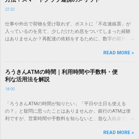
ドを打ち込むだけで一瞬で旧字や外字、特殊記号を呼び出す
22:32
「文字コード入力」のテクニックを詳しく解説します。 この
方法をマスターすれば、もう難しい漢字の入力で手を止める
仕事や外出で荷物を受け取れず、ポストに「不在連絡票」が
必要はありません。 1. なぜ「変換」しても旧字・外字が出て
入っているのを見て、少しだけため息をついてしまった経験
こないのか？ そもそも、なぜ普通の変換で出てこない漢字が
はありませんか？再配達の依頼をするために、数字の羅列を
あるのでしょうか。その理由は、パソコンが文字を認識する
電話で打ち込んだり、ドライバーさんの手を煩わせてしまう
仕組みにあります。 日本のパソコンで一般的に使われる漢字
READ MORE »
ことに申し訳なさを感じたりすることもあるかもしれませ
は、JIS規格（日本産業規格）によって「第1水準」「第2水
ん。 「もっとスムーズに、自分のタイミングで受け取りた
準」といった形で整理されています。しかし、人名や地名に
い」 「わざわざ電話をかけずに、スマホ一つで完結させた
使われる非常に古い漢字（旧字）や、特定の組織だけで作ら
ろうきんATMの時間｜利用時間や手数料・便
い」 そんな願いを叶えてくれるのが、佐川急便の会員制サー
れた「外字」は、この一般的な変換リストに含まれていない
利な活用法を解説
ビス「スマートクラブ」と、LINEや公式アプリの連携です。
ことが多いのです。 そこで登場するのが「Unicode（ユニコ
18:00
これらを活用するだけで、再配達のストレスは驚くほど軽く
ード）」や「JISコード」といった 文字コード です。パソコ
なります。この記事では、忙しい毎日をサポートする便利な
ン上のすべての文字には、いわば「住所」のような番号が割
「ろうきんATMの時間が知りたい」「平日や土日も使える
受け取り術と、連携による具体的なメリットを徹底解説しま
り振られています。変換候補に出ない文字でも、この住所
の？」と疑問に思ったことはありませんか。銀行のATMは便
す。 佐川急便の再配達が劇的に変わる「スマートクラブ」と
（コード）を直接指定すれば、確実に呼び出すことができる
利ですが、営業時間や手数料を知らないと、急な入出金で困
は？ まず押さえておきたいのが、佐川急便の個人向け無料会
のです。 2. Windows標準機能！文字コードで漢字を出す「16
ることもあります。この記事では、 ろうきん（労働金庫）の
員サービス「スマートクラブ」です。これは、荷物の配送状
進数入力」 最も汎用性が高く、特別なソフトも不要なのが
READ MORE »
ATM営業時間や利用の注意点、便利な活用法 を詳しく解説し
況をリアルタイムで管理するための基盤となるサービスで
「Unicode」を直接入力する方法です。Wordやメモ帳など、