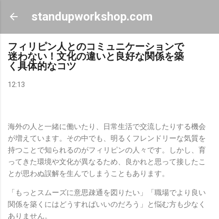
スキップしてメイン コンテンツに移動
standupworkshop.com
フィリピン人とのコミュニケーションで
迷わない！文化の違いと良好な関係を築
く具体的なコツ
12:13
海外の人と一緒に働いたり、日常生活で交流したりする機会
が増えています。その中でも、明るくフレンドリーな気質を
持つことで知られるのがフィリピンの人々です。しかし、育
ってきた環境や文化が異なるため、良かれと思って接したこ
とが思わぬ誤解を生んでしまうこともあります。
「もっとスムーズに意思疎通を図りたい」「職場でより良い
関係を築くにはどうすればいいのだろう」と悩む方も少なく
ありません。