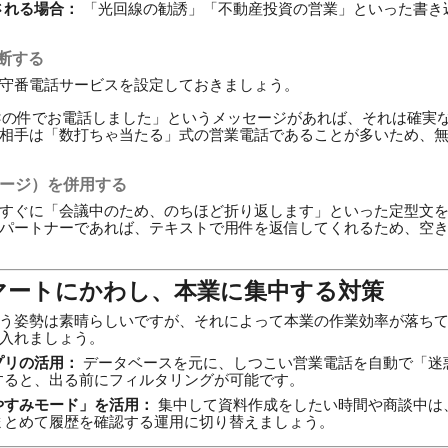
される場合：
「光回線の勧誘」「不動産投資の営業」といった書き
判断する
守番電話サービスを設定しておきましょう。
×の件でお電話しました」というメッセージがあれば、それは確実
相手は「数打ちゃ当たる」式の営業電話であることが多いため、
ッセージ）を併用する
すぐに「会議中のため、のちほど折り返します」といった定型文を
パートナーであれば、テキストで用件を返信してくれるため、空
スマートにかわし、本業に集中する対策
う姿勢は素晴らしいですが、それによって本業の作業効率が落ち
入れましょう。
プリの活用：
データベースを元に、しつこい営業電話を自動で「迷
すると、出る前にフィルタリングが可能です。
やすみモード」を活用：
集中して資料作成をしたい時間や商談中は
まとめて履歴を確認する運用に切り替えましょう。