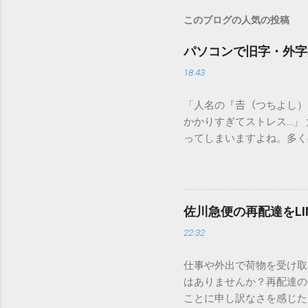
このブログの人気の投稿
パソコンで旧字・外字
18:43
「人名の『𠮷（つちよし
かかりすぎてストレス…」
ってしまいますよね。多く
すし、似た漢字が多すぎて
ードを打ち込むだけで一瞬
この方法をマスターすれば
が出てこないのか？ そも
佐川急便の再配達をL
認識する仕組みにあります
22:32
準」「第2水準」といった
織だけで作られた「外字」
仕事や外出で荷物を受け取
「Unicode（ユニコー
はありませんか？再配達の
所」のような番号が割り振
ことに申し訳なさを感じた
び出すことができるのです。