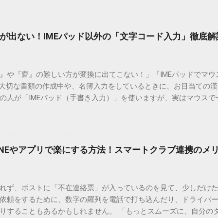
が出ない！IMEパッド以外の「文字コード入力」徹底解
）』や『齋』の難しい方が変換に出てこない！」「IMEパッドでマ
 大切な書類の作成中や、名簿入力をしているときに、お目当ての
の人が「IMEパッド（手書き入力）」を使いますが、実はマウスで
結局見つからないことも少なくありません。 そこで今回は、IME
で旧字や外字、特殊記号を呼び出す「文字コード入力」のテクニ
、もう難しい漢字の入力で手を止める必要はありません。 1. なぜ
そも、なぜ普通の変換で出てこない漢字があるのでしょうか。その
INEやアプリで楽にする方法！スマートクラブ連携のメ
。 日本のパソコンで一般的に使われる漢字は、JIS規格（日本産業
形で整理されています。しかし、人名や地名に使われる非常に古い
は、この一般的な変換リストに含まれていないことが多いのです。
れず、ポストに「不在連絡票」が入っているのを見て、少しだけ
ド）」や「JISコード」といった 文字コード です。パソコン上のすべ
依頼をするために、数字の羅列を電話で打ち込んだり、ドライバ
られています。変換候補に出ない文字でも、この住所（コード）
りすることもあるかもしれません。 「もっとスムーズに、自分の
 2. Windows標準機能！文字コードで漢字を出す「16進数入力