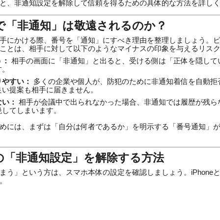
と、非通知設定を解除して信頼を得るための具体的な方法を詳し
スで「非通知」は敬遠されるのか？
手にかける際、番号を「通知」にすべき理由を整理しましょう。
ことは、相手に対して以下のようなマイナスの印象を与えるリス
う：
相手の画面に「非通知」と出ると、受ける側は「正体を隠して
す。
りやすい：
多くの企業や個人が、防犯のために非通知着信を自動拒
良い提案も相手に届きません。
ない：
相手が会議中で出られなかった場合、非通知では履歴が残ら
絶してしまいます。
めには、まずは「自分は何者であるか」を明示する「番号通知」
ホの「非通知設定」を解除する方法
う」という方は、スマホ本体の設定を確認しましょう。iPhoneとAn
。
く