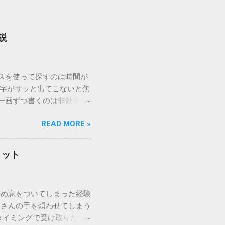
説
ウスを使って探すのは時間が
漢字がサッと出てこないと焦
一画ずつ書くのは非効率で
パッドを使わずに、特定のコ
READ MORE »
ックを詳しく解説します。
「変換」しても旧字・外字
理由は、パソコンが文字を
リット
規格）によって「第1水
漢字（旧字）や、特定の組
 そこで登場するのが
ため息をついてしまった経験
ての文字には、いわば「住
ーさんの手を煩わせてしまう
を直接指定すれば、確実に呼
タイミングで受け取りた
」 最も汎用性が高く、特別な