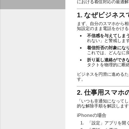
における着信対応の最適解
1. なぜビジネ
まず、自分のスマホから相
知設定のまま電話をかける
不信感を与えてしま
れない」と警戒しま
着信拒否の対象にな
これでは、どんなに
折り返し連絡ができ
タクトを物理的に断
ビジネスを円滑に進めるた
す。
2. 仕事用スマ
「いつも非通知になってしま
的な解除手順を解説します
iPhoneの場合
「設定」アプリを開