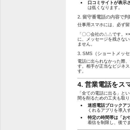
口コミサイトが表示
は低くなります。
2. 留守番電話の内容で
仕事用スマホには、必ず留
「〇〇会社の△△です。×
に、メッセージを残さない
ません。
3. SMS（ショートメ
電話に出られなかった際、
す。相手が正当なビジネス
す。
4. 営業電話を
「全ての電話に出る」とい
間を削るための工夫も取り
迷惑電話ブロックア
くれるアプリを導入
特定の時間帯は「お
着信を制限し、後で