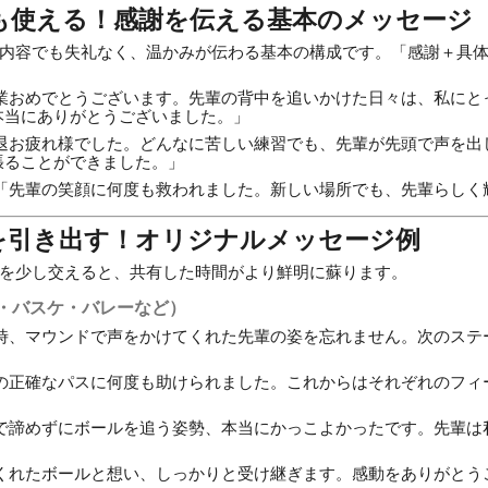
でも使える！感謝を伝える基本のメッセージ
内容でも失礼なく、温かみが伝わる基本の構成です。「感謝＋具体
業おめでとうございます。先輩の背中を追いかけた日々は、私にと
本当にありがとうございました。」
退お疲れ様でした。どんなに苦しい練習でも、先輩が先頭で声を出
張ることができました。」
「先輩の笑顔に何度も救われました。新しい場所でも、先輩らしく
力を引き出す！オリジナルメッセージ例
を少し交えると、共有した時間がより鮮明に蘇ります。
・バスケ・バレーなど）
時、マウンドで声をかけてくれた先輩の姿を忘れません。次のステ
の正確なパスに何度も助けられました。これからはそれぞれのフィ
で諦めずにボールを追う姿勢、本当にかっこよかったです。先輩は
くれたボールと想い、しっかりと受け継ぎます。感動をありがとう