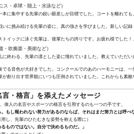
ニス・卓球・陸上・水泳など）
一本に集中する先輩の鋭い眼差しが目標でした。コートを離れても
戦いに挑み続ける先輩の姿に、真の強さを学びました。新しい記録
ストイックに泳ぐ先輩は、後輩たちの誇りです。お疲れ様でした！
道・吹奏楽・美術など）
礼に終わる、先輩の凛とした姿に憧れていました。教えていただい
奏でる音色が大好きでした。コンクールでのあのハーモニーは、一
輩が創り出す世界観にいつも圧倒されていました。これからも素敵
「名言・格言」を添えたメッセージ
、偉人の名言やスポーツの格言を引用するのも一つの手です。
る。もし報われない努力があるのならば、それはまだ努力とは呼べ
引用し、先輩のひたむきな姿勢を称える際に）
めるものではない。自分で決めるものだ。」