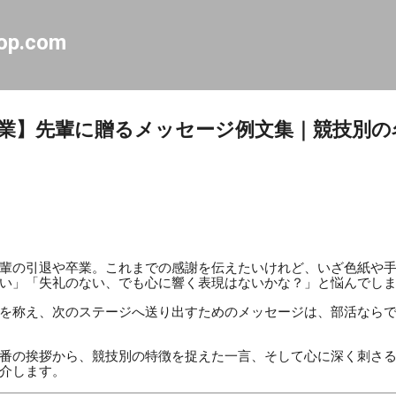
スキップしてメイン コンテンツに移動
op.com
業】先輩に贈るメッセージ例文集｜競技別の
輩の引退や卒業。これまでの感謝を伝えたいけれど、いざ色紙や
い」「失礼のない、でも心に響く表現はないかな？」と悩んでし
を称え、次のステージへ送り出すためのメッセージは、部活なら
番の挨拶から、競技別の特徴を捉えた一言、そして心に深く刺さ
介します。