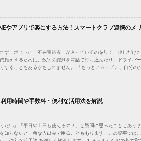
結局見つからないことも少なくありません。 そこで今回は、IME
で旧字や外字、特殊記号を呼び出す「文字コード入力」のテクニ
、もう難しい漢字の入力で手を止める必要はありません。 1. なぜ
そも、なぜ普通の変換で出てこない漢字があるのでしょうか。その
INEやアプリで楽にする方法！スマートクラブ連携のメ
。 日本のパソコンで一般的に使われる漢字は、JIS規格（日本産業
形で整理されています。しかし、人名や地名に使われる非常に古い
は、この一般的な変換リストに含まれていないことが多いのです。
れず、ポストに「不在連絡票」が入っているのを見て、少しだけ
ド）」や「JISコード」といった 文字コード です。パソコン上のすべ
依頼をするために、数字の羅列を電話で打ち込んだり、ドライバ
られています。変換候補に出ない文字でも、この住所（コード）
りすることもあるかもしれません。 「もっとスムーズに、自分の
 2. Windows標準機能！文字コードで漢字を出す「16進数入力
けずに、スマホ一つで完結させたい」 そんな願いを叶えてくれるの
code」を直接入力する方法です。Wordやメモ帳など、多くのWind
、LINEや公式アプリの連携です。これらを活用するだけで、再配
nicode入力） 入力したい文字の「Unicode（例：20BB7）」
忙しい毎日をサポートする便利な受け取り術と、連携による具体
20BB7」**と入力する。 直後にキーボードの**[Alt]キーを押しな
劇的に変わる「スマートクラブ」とは？ まず押さえておきたいのが
漢字（例：𠮷）に変換されます。 注記： この方法は、特にMicros
｜利用時間や手数料・便利な活用法を解説
ラブ」です。これは、荷物の配送状況をリアルタイムで管理する
と打ってA...
を開いてログインする手間がありましたが、現在はLINEやアプリと
す。登録を済ませておくだけで、荷物が発送された瞬間に通知が
知りたい」「平日や土日も使えるの？」と疑問に思ったことはありま
いった先回りの対応が可能になります。 LINE連携で「不在連絡票
を知らないと、急な入出金で困ることもあります。この記事では、
るコミュニケーションアプリ「LINE」を佐川急便と連携させると
点、便利な活用法 を詳しく解説します。 1. ろうきんATMの基本営