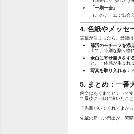
（進路に立ち向かう
「一期一会」
（このチームで出会
4. 色紙やメッ
言葉が決まったら、最後は
部活のモチーフを添
出て、特別な贈り物
余白に寄せ書きをす
と、一体感が生まれ
写真を取り入れる：
5. まとめ：一
例文はあくまでヒントです
て最後に一緒に泣いたこと
「先輩がいてくれてよかっ
先輩の新しい門出が、素晴