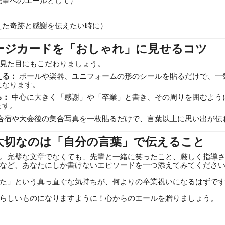
先輩へのエールとして）
えた奇跡と感謝を伝えたい時に）
セージカードを「おしゃれ」に見せるコツ
見た目にもこだわりましょう。
える：
ボールや楽器、ユニフォームの形のシールを貼るだけで、一
になります。
る：
中心に大きく「感謝」や「卒業」と書き、その周りを囲むよう
ます。
合宿や大会後の集合写真を一枚貼るだけで、言葉以上に思い出が伝
番大切なのは「自分の言葉」で伝えること
。完璧な文章でなくても、先輩と一緒に笑ったこと、厳しく指導
など、あなたにしか書けないエピソードを一つ添えてみてくださ
た」という真っ直ぐな気持ちが、何よりの卒業祝いになるはずで
らしいものになりますように！心からのエールを贈りましょう。