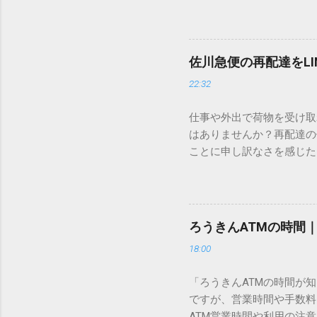
すし、似た漢字が多すぎて
ードを打ち込むだけで一瞬
この方法をマスターすれば
が出てこないのか？ そも
佐川急便の再配達をL
認識する仕組みにあります
22:32
準」「第2水準」といった
織だけで作られた「外字」
仕事や外出で荷物を受け取
「Unicode（ユニコー
はありませんか？再配達の
所」のような番号が割り振
ことに申し訳なさを感じた
び出すことができるのです。
い」 「わざわざ電話をか
ソフトも不要なのが「Uni
ビス「スマートクラブ」と
できます。 具体的な手順（U
なります。この記事では、
角」にする（※重要）。 **「
す。 佐川急便の再配達が
力した数字が、一瞬で対応する
ろうきんATMの時間
会員サービス「スマートク
です。Word上で「20BB7」
18:00
す。 以前はウェブサイト
性が飛躍的に向上していま
「ろうきんATMの時間が
じめ配達時間を変更すると
ですが、営業時間や手数料
本国内で最も利用されてい
ATM営業時間や利用の注意