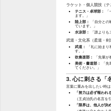
ラケット・個人競技（テ
テニス・卓球部：
「
ます。」
陸上部：
「自分との
ています。」
水泳部：
「誰よりも
武道・文化系（柔道・剣
武道：
「礼に始まり
す。」
吹奏楽部：
「先輩が
美術・書道部：
「先
てください。」
3. 心に刺さる
言葉に重みを出したい時は
「努力は必ず報われ
（王貞治氏の名言を
「限界は、他人が決