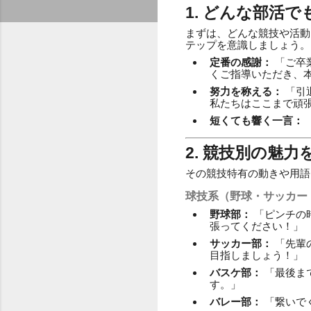
1. どんな部活
まずは、どんな競技や活動
テップを意識しましょう。
定番の感謝：
「ご卒
くご指導いただき、
努力を称える：
「引
私たちはここまで頑
短くても響く一言：
2. 競技別の魅
その競技特有の動きや用語
球技系（野球・サッカー
野球部：
「ピンチの
張ってください！」
サッカー部：
「先輩
目指しましょう！」
バスケ部：
「最後ま
す。」
バレー部：
「繋いで