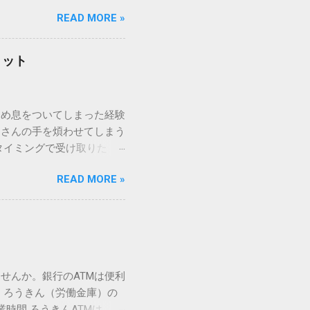
パッドを使わずに、特定のコ
READ MORE »
ックを詳しく解説します。
「変換」しても旧字・外字
理由は、パソコンが文字を
リット
規格）によって「第1水
漢字（旧字）や、特定の組
 そこで登場するのが
ため息をついてしまった経験
ての文字には、いわば「住
ーさんの手を煩わせてしまう
を直接指定すれば、確実に呼
タイミングで受け取りた
」 最も汎用性が高く、特別な
が、佐川急便の会員制サー
owsアプリケーションで使用
READ MORE »
達のストレスは驚くほど軽く
を把握する。 入力モードを「半
的なメリットを徹底解説しま
がら[X]キー**を押す。 入
、佐川急便の個人向け無料
oft Wordで非常に強力
ための基盤となるサービスで
紐付けることで、その利便
届き、不在になる前にあらか
せんか。銀行のATMは便利
」とおさらばできる理由 日
 ろうきん（労働金庫）の
、荷物の受け取り体験が一変
業時間 ろうきんATMは、利