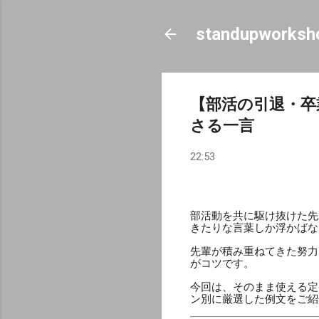
standupworksh
【部活の引退・卒
さる一言
22:53
部活動を共に駆け抜けた先
きたりな言葉しか浮かばな
先輩が積み重ねてきた努力
がコツです。
今回は、そのまま使える定
ン別に厳選した例文をご紹